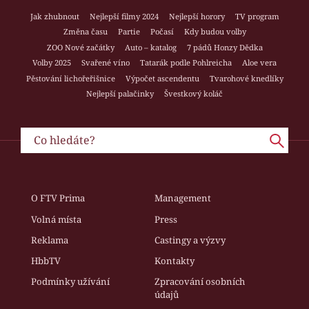
Jak zhubnout
Nejlepší filmy 2024
Nejlepší horory
TV program
Změna času
Partie
Počasí
Kdy budou volby
ZOO Nové začátky
Auto – katalog
7 pádů Honzy Dědka
Volby 2025
Svařené víno
Tatarák podle Pohlreicha
Aloe vera
Pěstování lichořeřišnice
Výpočet ascendentu
Tvarohové knedlíky
Nejlepší palačinky
Švestkový koláč
O FTV Prima
Management
Volná místa
Press
Reklama
Castingy a výzvy
HbbTV
Kontakty
Podmínky užívání
Zpracování osobních
údajů