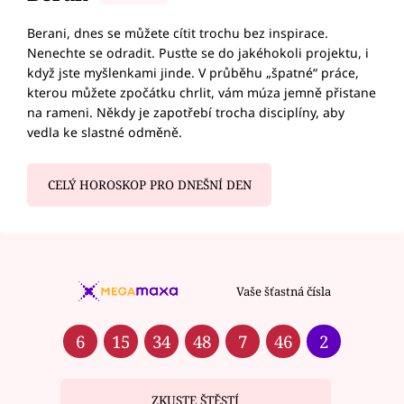
Berani, dnes se můžete cítit trochu bez inspirace.
Nenechte se odradit. Pusťte se do jakéhokoli projektu, i
když jste myšlenkami jinde. V průběhu „špatné“ práce,
kterou můžete zpočátku chrlit, vám múza jemně přistane
na rameni. Někdy je zapotřebí trocha disciplíny, aby
vedla ke slastné odměně.
CELÝ HOROSKOP PRO DNEŠNÍ DEN
Vaše šťastná čísla
6
15
34
48
7
46
2
ZKUSTE ŠTĚSTÍ