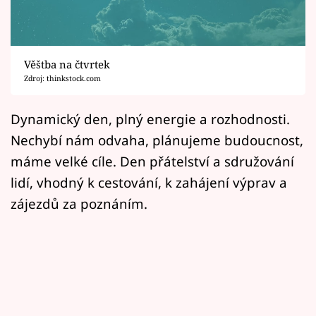
Horoskopy
Sledujte prima+
Věštba na čtvrtek
Filmový festival Karlovy Vary
Zdroj: thinkstock.com
Pořady
Dynamický den, plný energie a rozhodnosti.
Nechybí nám odvaha, plánujeme budoucnost,
Mámy sobě
máme velké cíle. Den přátelství a sdružování
lidí, vhodný k cestování, k zahájení výprav a
Přihlášení
zájezdů za poznáním.
Sledujte nás