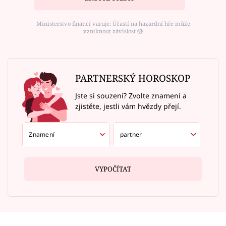
Ministerstvo financí varuje: Účastí na hazardní hře může
vzniknout závislost ⑱
PARTNERSKÝ HOROSKOP
Jste si souzení? Zvolte znamení a
zjistěte, jestli vám hvězdy přejí.
VYPOČÍTAT