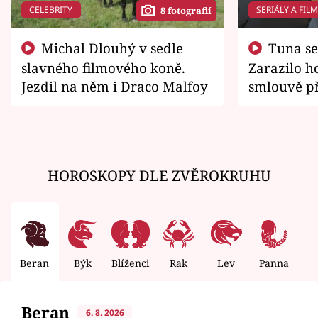
CELEBRITY
SERIÁLY A FIL
8 fotografií
Michal Dlouhý v sedle
Tuna se chtěl vrátit domů.
slavného filmového koně.
Zarazilo ho
Jezdil na něm i Draco Malfoy
smlouvě př
zemřít
HOROSKOPY DLE ZVĚROKRUHU
Beran
Býk
Blíženci
Rak
Lev
Panna
V
Beran
6. 8. 2026