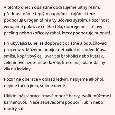
V těchto dnech důsledně dodržujeme pitný režim,
přednost dáme teplým nápojům – čajům, které
podporují urogenitální a vylučovací systém. Pozornost
věnujeme pokožce celého těla, dopřejeme si tělový
peeling nebo skořicový zábal, který podporuje hubnutí.
Při ubývající Luně lze doporučit očistné a odtučňovací
procedury. Můžeme popíjet detoxikační a odvodňovací
směsi, kopřivový čaj, uvařit si brokolici nebo květák,
zeleninové rizoto nebo fazole, které mají blahodárný
vliv na ledviny.
Pozor na operace v oblasti ledvin, nepijeme alkohol,
nejíme tučná jídla, solíme méně
Uklidní nás vibrace tmavě modré barvy, zvolit můžeme i
karmínovou. Naše sebevědomí podpoří rubín nebo
modrý safír.