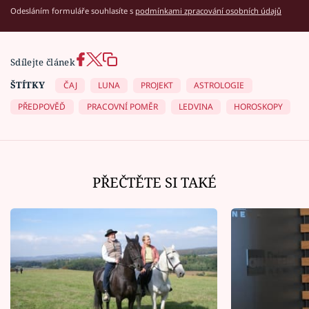
Odesláním formuláře souhlasíte s
podmínkami zpracování osobních údajů
Sdílejte článek
ŠTÍTKY
ČAJ
LUNA
PROJEKT
ASTROLOGIE
PŘEDPOVĚĎ
PRACOVNÍ POMĚR
LEDVINA
HOROSKOPY
PŘEČTĚTE SI TAKÉ