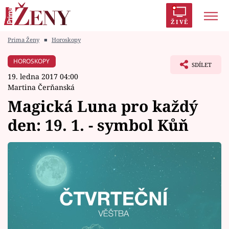
ŽIVĚ
Prima Ženy
■
Horoskopy
Trendy:
Polabí
Inspekce
Prostřeno!
AYTO?
HOROSKOPY
SDÍLET
Módní alarm
Zrádci
Proměny
19. ledna 2017 04:00
Martina Čerňanská
Magická Luna pro každý
den: 19. 1. - symbol Kůň
Témata
Celebrity
Vztahy
Seriály