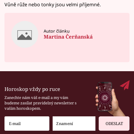
Vůně růže nebo tonky jsou velmi příjemné.
Autor článku
Martina Čerňanská
Horoskop vždy po ruce
Zanechte nám váš e-mail a my vám
budeme zasílat pravidelný newsletter s
vaším horoskopem.
ODESLAT