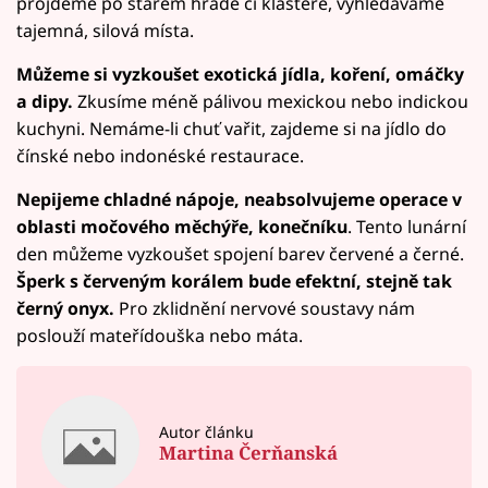
projdeme po starém hradě či klášteře, vyhledáváme
tajemná, silová místa.
Můžeme si vyzkoušet exotická jídla, koření, omáčky
a dipy.
Zkusíme méně pálivou mexickou nebo indickou
kuchyni. Nemáme-li chuť vařit, zajdeme si na jídlo do
čínské nebo indonéské restaurace.
Nepijeme chladné nápoje, neabsolvujeme operace v
oblasti močového měchýře, konečníku
. Tento lunární
den můžeme vyzkoušet spojení barev červené a černé.
Šperk s červeným korálem bude efektní, stejně tak
černý onyx.
Pro zklidnění nervové soustavy nám
poslouží mateřídouška nebo máta.
Autor článku
Martina Čerňanská