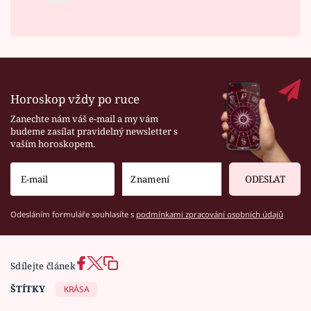
Horoskop vždy po ruce
Zanechte nám váš e-mail a my vám
budeme zasílat pravidelný newsletter s
vaším horoskopem.
ODESLAT
Odesláním formuláře souhlasíte s
podmínkami zpracování osobních údajů
Sdílejte článek
ŠTÍTKY
KRÁSA