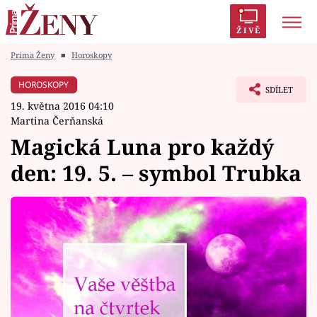
ŽIVĚ
Prima Ženy
■
Horoskopy
Trendy:
Polabí
Inspekce
Prostřeno!
AYTO?
HOROSKOPY
SDÍLET
Módní alarm
Zrádci
Proměny
19. května 2016 04:10
Martina Čerňanská
Magická Luna pro každý
den: 19. 5. – symbol Trubka
Témata
Celebrity
Vztahy
Seriály