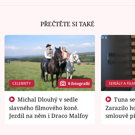
PŘEČTĚTE SI TAKÉ
CELEBRITY
SERIÁLY A FIL
8 fotografií
Michal Dlouhý v sedle
Tuna se chtěl vrátit domů.
slavného filmového koně.
Zarazilo ho
Jezdil na něm i Draco Malfoy
smlouvě př
zemřít