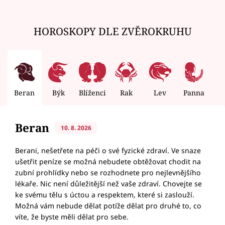
HOROSKOPY DLE ZVĚROKRUHU
Beran
Býk
Blíženci
Rak
Lev
Panna
V
Beran
10. 8. 2026
Berani, nešetřete na péči o své fyzické zdraví. Ve snaze
ušetřit peníze se možná nebudete obtěžovat chodit na
zubní prohlídky nebo se rozhodnete pro nejlevnějšího
lékaře. Nic není důležitější než vaše zdraví. Chovejte se
ke svému tělu s úctou a respektem, které si zaslouží.
Možná vám nebude dělat potíže dělat pro druhé to, co
víte, že byste měli dělat pro sebe.