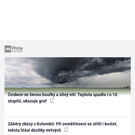
Českem se ženou bouřky a silný vítr. Teplota spadla i o 10
stupňů, ukazuje graf
Záběry zkázy v Kolumbii: Při zemětřesení se zřítil i kostel,
města hlásí desítky mrtvých