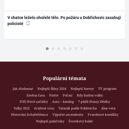
V chatce leželo ohořelé tělo. Po požáru u Dobřichovic zasahují
policisté
Populární témata
Jak zhubnout
Nejlepší filmy 2024
Nejlepší horory
TV program
Změna času
Partie
Počasí
Kdy budou volby
ZOO Nové začátky
Auto – katalog
7 pádů Honzy Dědka
Volby 2025
Svařené víno
Tatarák podle Pohlreicha
Aloe vera
Pěstování lichořeřišnice
Výpočet ascendentu
Tvarohové knedlíky
Nejlepší palačinky
Švestkový koláč