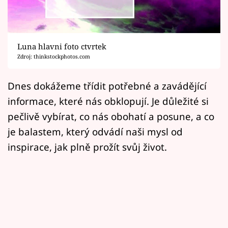
Horoskopy
Sledujte prima+
Luna hlavni foto ctvrtek
Filmový festival Karlovy Vary
Zdroj: thinkstockphotos.com
Pořady
Dnes dokážeme třídit potřebné a zavádějící
informace, které nás obklopují. Je důležité si
Mámy sobě
pečlivě vybírat, co nás obohatí a posune, a co
je balastem, který odvádí naši mysl od
Přihlášení
inspirace, jak plně prožít svůj život.
Sledujte nás