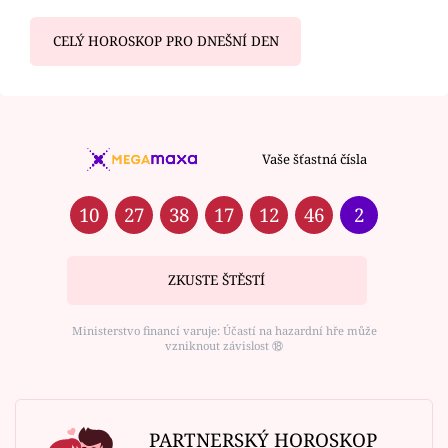
CELÝ HOROSKOP PRO DNEŠNÍ DEN
Vaše šťastná čísla
10
27
38
17
12
46
2
ZKUSTE ŠTĚSTÍ
Ministerstvo financí varuje: Účastí na hazardní hře může
vzniknout závislost ⑱
PARTNERSKÝ HOROSKOP