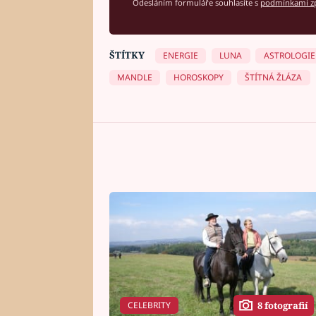
Odesláním formuláře souhlasíte s
podmínkami zp
ŠTÍTKY
ENERGIE
LUNA
ASTROLOGIE
MANDLE
HOROSKOPY
ŠTÍTNÁ ŽLÁZA
CELEBRITY
8 fotografií