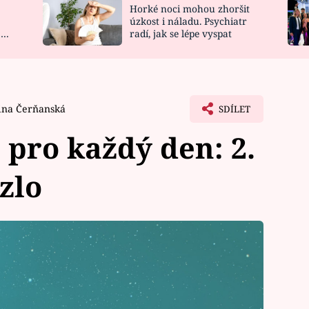
Horké noci mohou zhoršit
NOVINKY
ZAHRADA
úzkost i náladu. Psychiatr
 a
radí, jak se lépe vyspat
VIDEORECEPTY
DESIGN
ina Čerňanská
SDÍLET
pro každý den: 2.
zlo