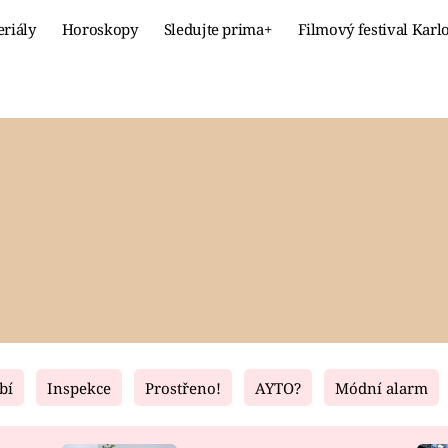
eriály
Horoskopy
Sledujte prima+
Filmový festival Karl
Celebrity
Recept
MÓDA A KRÁSA
HLAVNÍ JÍ
VZTAHY A SEX
SLADKÉ
PRIMA MAMINKA
ZDRAVÉ
bí
Inspekce
Prostřeno!
AYTO?
Módní alarm
Fresh
Living
RECEPTY
BYDLENÍ