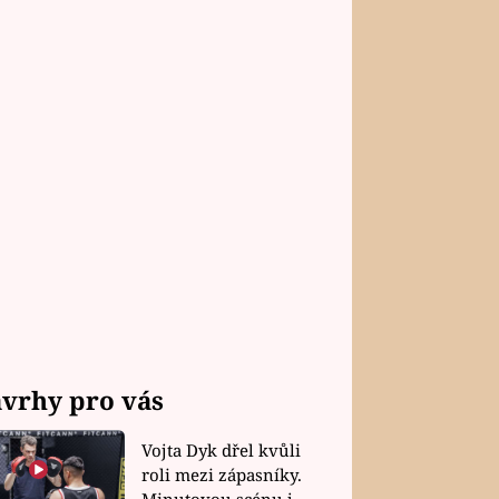
vrhy pro vás
Vojta Dyk dřel kvůli
roli mezi zápasníky.
Minutovou scénu jel