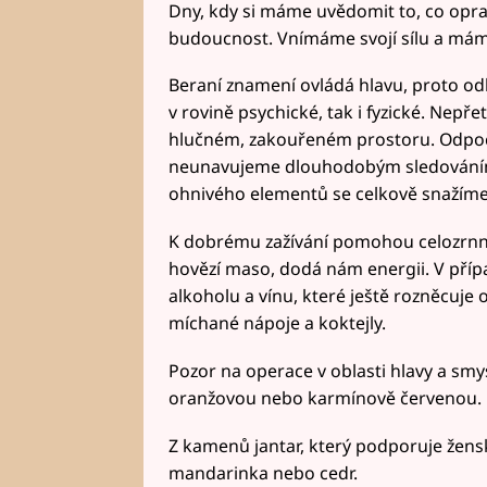
Dny, kdy si máme uvědomit to, co opra
budoucnost. Vnímáme svojí sílu a má
Beraní znamení ovládá hlavu, proto odlo
v rovině psychické, tak i fyzické. Nepř
hlučném, zakouřeném prostoru. Odpočin
neunavujeme dlouhodobým sledováním 
ohnivého elementů se celkově snažíme 
K dobrému zažívání pomohou celozrnné
hovězí maso, dodá nám energii. V příp
alkoholu a vínu, které ještě rozněcuje 
míchané nápoje a koktejly.
Pozor na operace v oblasti hlavy a s
oranžovou nebo karmínově červenou.
Z kamenů jantar, který podporuje žen
mandarinka nebo cedr.