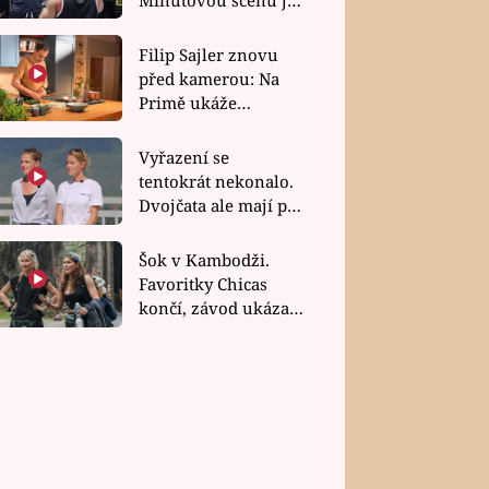
bez dubla
Filip Sajler znovu
před kamerou: Na
Primě ukáže
poctivou kuchyni i
rychlé recepty
Vyřazení se
tentokrát nekonalo.
Dvojčata ale mají po
uzavření třetí etapy
závodu nůž na krku
Šok v Kambodži.
Favoritky Chicas
končí, závod ukázal
svou nejtvrdší tvář