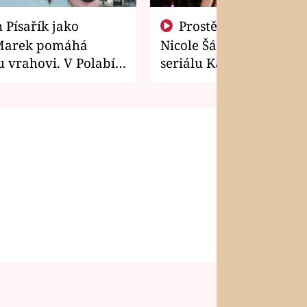
Prostě si o to řekla! Takhle
Marek pomáhá
Nicole Šáchová získala r
 vrahovi. V Polabí
seriálu Kamarádi
osti