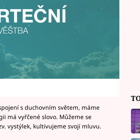
TO
í spojení s duchovním světem, máme
rgii má vyřčené slovo. Můžeme se
zv. vystýlek, kultivujeme svojí mluvu.