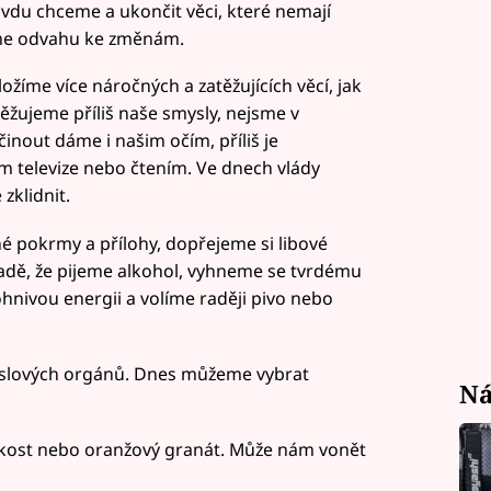
vdu chceme a ukončit věci, které nemají
me odvahu ke změnám.
žíme více náročných a zatěžujících věcí, jak
etěžujeme příliš naše smysly, nejsme v
out dáme i našim očím, příliš je
televize nebo čtením. Ve dnech vlády
zklidnit.
 pokrmy a přílohy, dopřejeme si libové
adě, že pijeme alkohol, vyhneme se tvrdému
ohnivou energii a volíme raději pivo nebo
myslových orgánů. Dnes můžeme vybrat
Ná
skost nebo oranžový granát. Může nám vonět