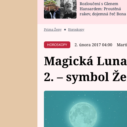
Rozloučení s Glenem
SNÁŘ
CELEBRITY
Hansardem: Proutěná
rakev, dojemná řeč Bona
HOROSKOP NA
VAŘENÍ
zpěv Irglové s Vedderem
ROK 2023
Prima Ženy
■
Horoskopy
2. února 2017 04:00
Mart
HOROSKOPY
Magická Luna 
2. – symbol Že