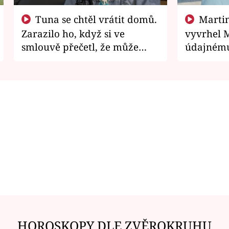
Tuna se chtěl vrátit domů.
Martin Písařík jako
Zarazilo ho, když si ve
vyvrhel 
smlouvě přečetl, že může
údajnému
zemřít
je v nemil
HOROSKOPY DLE ZVĚROKRUHU