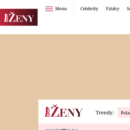
Menu
Celebrity
Vztahy
S
Seriály
Životní styl
ZOO
DIETY A HUBNUTÍ
PROSTŘENO!
CESTOVÁNÍ A
DOVOLENÁ
DUCH
ZDRAVÍ
Trendy:
Pola
Horoskopy
Video
ASTROČLÁNKY
SERIÁLY