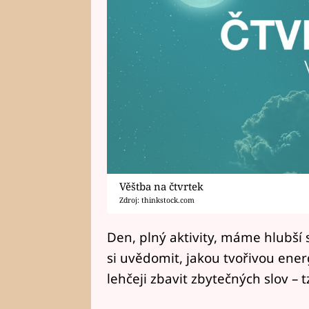
Věštba na čtvrtek
Zdroj: thinkstock.com
Den, plný aktivity, máme hlubš
si uvědomit, jakou tvořivou ene
lehčeji zbavit zbytečných slov – t