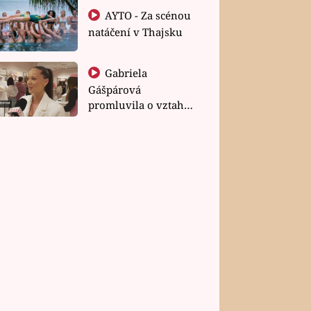
AYTO - Za scénou
natáčení v Thajsku
Gabriela
Gášpárová
promluvila o vztahu
a zakládání rodiny