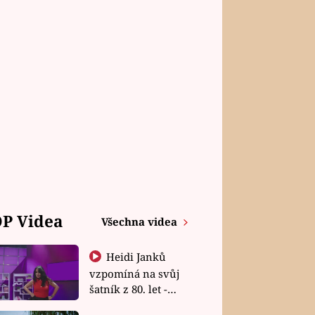
P Videa
Všechna videa
Heidi Janků
vzpomíná na svůj
šatník z 80. let -
Shopaholičky