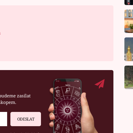
á
budeme zasílat
oskopem.
ODESLAT