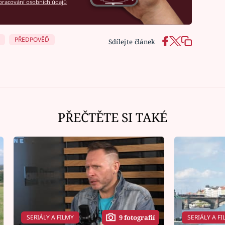
racování osobních údajů
PŘEDPOVĚĎ
Sdílejte článek
PŘEČTĚTE SI TAKÉ
SERIÁLY A FILMY
SERIÁLY A FI
9 fotografií