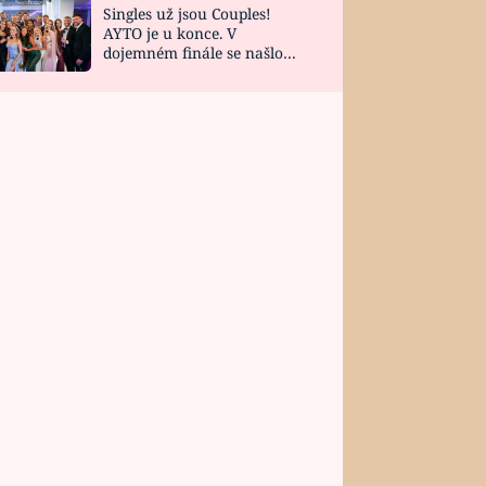
Singles už jsou Couples!
AYTO je u konce. V
dojemném finále se našlo
všech 10 Perfect Matchů