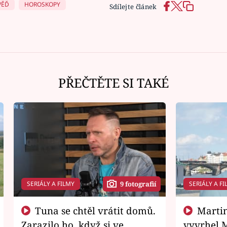
VĚĎ
HOROSKOPY
Sdílejte článek
PŘEČTĚTE SI TAKÉ
SERIÁLY A FILMY
SERIÁLY A FI
9 fotografií
Tuna se chtěl vrátit domů.
Martin Písařík jako
Zarazilo ho, když si ve
vyvrhel 