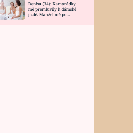
Denisa (34): Kamarádky
mě přemluvily k dámské
jízdě. Manžel mě po
návratu zaskočil