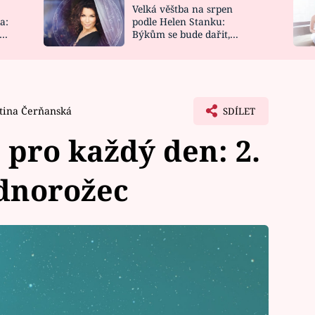
Velká věštba na srpen
NOVINKY
ZAHRADA
a:
podle Helen Stanku:
y
Býkům se bude dařit,
VIDEORECEPTY
DESIGN
Vodnáře čeká jízda
tina Čerňanská
SDÍLET
pro každý den: 2.
ednorožec