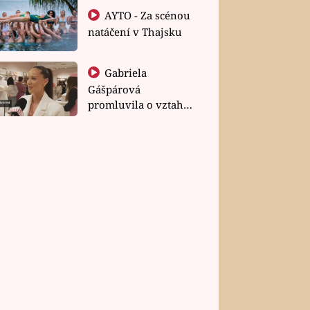
AYTO - Za scénou
natáčení v Thajsku
Gabriela
Gášpárová
promluvila o vztahu
a zakládání rodiny