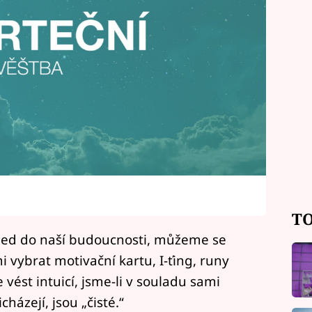
TO
hled do naší budoucnosti, můžeme se
 vybrat motivační kartu, I-ťing, runy
vést intuicí, jsme-li v souladu sami
házejí, jsou „čisté.“