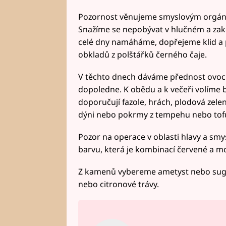
Pozornost věnujeme smyslovým orgánům
Snažíme se nepobývat v hlučném a zako
celé dny namáháme, dopřejeme klid a p
obkladů z polštářků černého čaje.
V těchto dnech dáváme přednost ovoci
dopoledne. K obědu a k večeři volíme 
doporučují fazole, hrách, plodová zele
dýni nebo pokrmy z tempehu nebo tof
Pozor na operace v oblasti hlavy a sm
barvu, která je kombinací červené a m
Z kamenů vybereme ametyst nebo sugil
nebo citronové trávy.