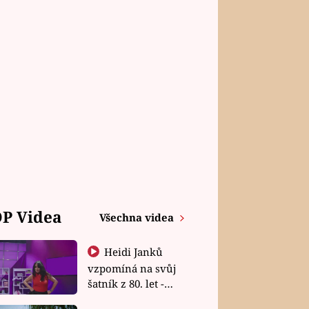
P Videa
Všechna videa
Heidi Janků
vzpomíná na svůj
šatník z 80. let -
Shopaholičky