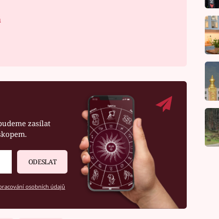
á
budeme zasílat
oskopem.
ODESLAT
racování osobních údajů