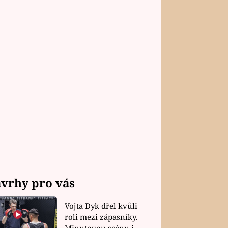
vrhy pro vás
Vojta Dyk dřel kvůli
roli mezi zápasníky.
Minutovou scénu jel