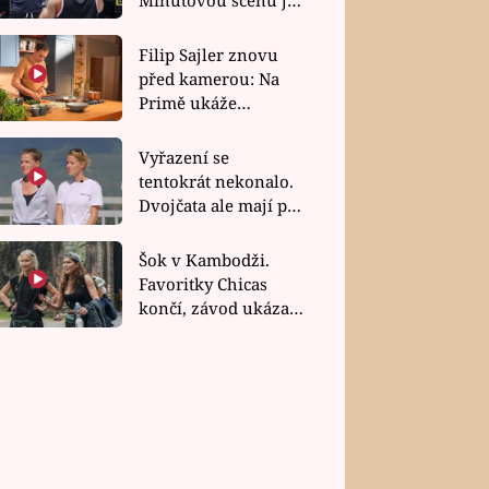
bez dubla
Filip Sajler znovu
před kamerou: Na
Primě ukáže
poctivou kuchyni i
rychlé recepty
Vyřazení se
tentokrát nekonalo.
Dvojčata ale mají po
uzavření třetí etapy
závodu nůž na krku
Šok v Kambodži.
Favoritky Chicas
končí, závod ukázal
svou nejtvrdší tvář