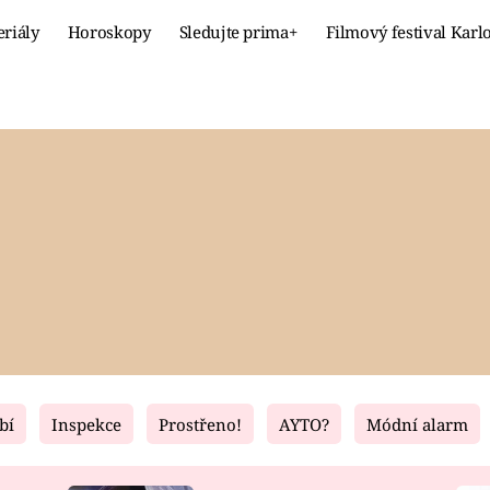
eriály
Horoskopy
Sledujte prima+
Filmový festival Karl
Celebrity
Recept
MÓDA A KRÁSA
HLAVNÍ JÍ
VZTAHY A SEX
SLADKÉ
PRIMA MAMINKA
ZDRAVÉ
bí
Inspekce
Prostřeno!
AYTO?
Módní alarm
Fresh
Living
RECEPTY
BYDLENÍ