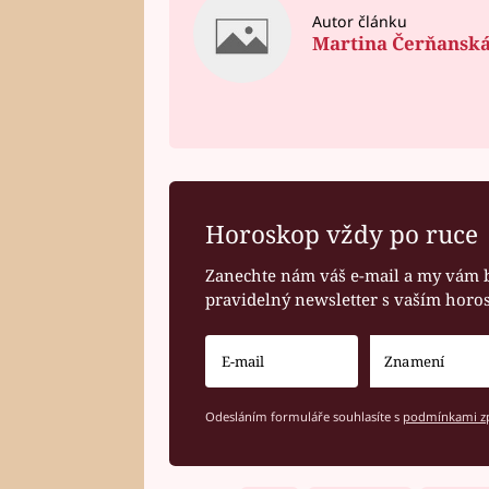
Autor článku
Martina Čerňansk
Horoskop vždy po ruce
Zanechte nám váš e-mail a my vám 
pravidelný newsletter s vaším hor
Odesláním formuláře souhlasíte s
podmínkami zp