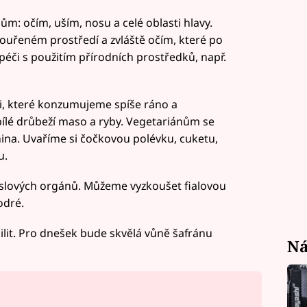
: očím, uším, nosu a celé oblasti hlavy.
uřeném prostředí a zvláště očím, které po
éči s použitím přírodních prostředků, např.
, které konzumujeme spíše ráno a
bílé drůbeží maso a ryby. Vegetariánům se
nina. Uvaříme si čočkovou polévku, cuketu,
u.
yslových orgánů. Můžeme vyzkoušet fialovou
odré.
it. Pro dnešek bude skvělá vůně šafránu
Ná