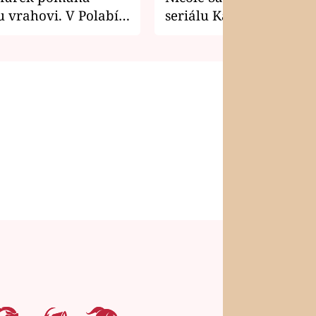
 vrahovi. V Polabí
seriálu Kamarádi
osti