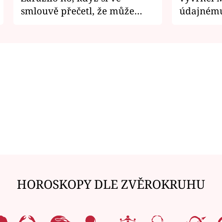
smlouvě přečetl, že může
údajnému
zemřít
je v nemil
HOROSKOPY DLE ZVĚROKRUHU