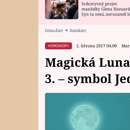
Srdceryvný projev
SNÁŘ
CELEBRITY
manželky Glena Hansard
Syn tu není, nerozuměl b
HOROSKOP NA
VAŘENÍ
tomu, vysvětlila
ROK 2023
Prima Ženy
■
Horoskopy
2. března 2017 04:00
Mar
HOROSKOPY
Magická Luna 
3. – symbol J