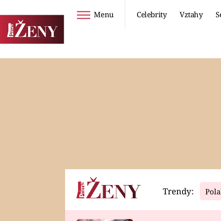
Menu
Celebrity
Vztahy
S
Seriály
Životní styl
ZOO
DIETY A HUBNUTÍ
PROSTŘENO!
CESTOVÁNÍ A
DOVOLENÁ
DUCH
ZDRAVÍ
Trendy:
Pola
Horoskopy
Video
ASTROČLÁNKY
SERIÁLY