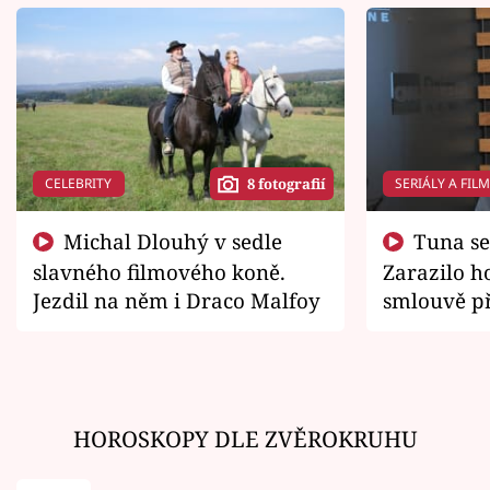
CELEBRITY
SERIÁLY A FIL
8 fotografií
Michal Dlouhý v sedle
Tuna se chtěl vrátit domů.
slavného filmového koně.
Zarazilo ho
Jezdil na něm i Draco Malfoy
smlouvě př
zemřít
HOROSKOPY DLE ZVĚROKRUHU