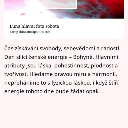
Horoskopy
Sledujte prima+
Luna hlavni foto sobota
Filmový festival Karlovy Vary
Zdroj: thinkstockphotos.com
Pořady
Čas získávání svobody, sebevědomí a radosti.
Den sílící ženské energie – Bohyně. Hlavními
Mámy sobě
atributy jsou láska, pohostinnost, plodnost a
tvořivost. Hledáme pravou míru a harmonii,
Přihlášení
nepřeháníme to s fyzickou láskou, i když štíří
energie tohoto dne bude žádat opak.
Sledujte nás