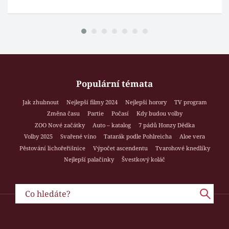
Populární témata
Jak zhubnout
Nejlepší filmy 2024
Nejlepší horory
TV program
Změna času
Partie
Počasí
Kdy budou volby
ZOO Nové začátky
Auto – katalog
7 pádů Honzy Dědka
Volby 2025
Svařené víno
Tatarák podle Pohlreicha
Aloe vera
Pěstování lichořeřišnice
Výpočet ascendentu
Tvarohové knedlíky
Nejlepší palačinky
Švestkový koláč