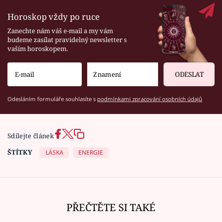
Horoskop vždy po ruce
Zanechte nám váš e-mail a my vám
budeme zasílat pravidelný newsletter s
vaším horoskopem.
ODESLAT
Odesláním formuláře souhlasíte s
podmínkami zpracování osobních údajů
Sdílejte článek
ŠTÍTKY
LÁSKA
ENERGIE
PŘEČTĚTE SI TAKÉ