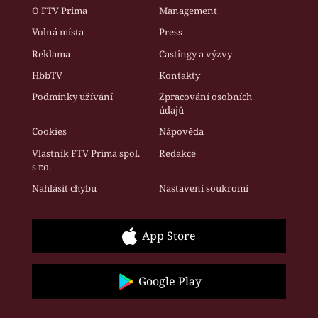
O FTV Prima
Management
Volná místa
Press
Reklama
Castingy a výzvy
HbbTV
Kontakty
Podmínky užívání
Zpracování osobních
údajů
Cookies
Nápověda
Vlastník FTV Prima spol.
Redakce
s r.o.
Nahlásit chybu
Nastavení soukromí
App Store
Google Play