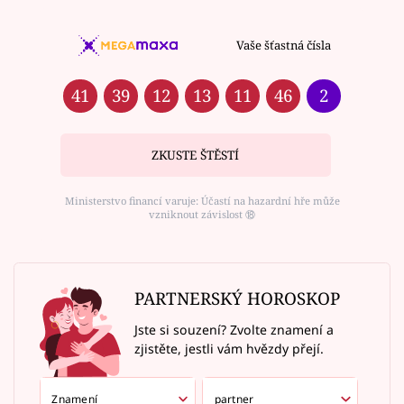
Vaše šťastná čísla
41
39
12
13
11
46
2
ZKUSTE ŠTĚSTÍ
Ministerstvo financí varuje: Účastí na hazardní hře může
vzniknout závislost ⑱
PARTNERSKÝ HOROSKOP
Jste si souzení? Zvolte znamení a
zjistěte, jestli vám hvězdy přejí.