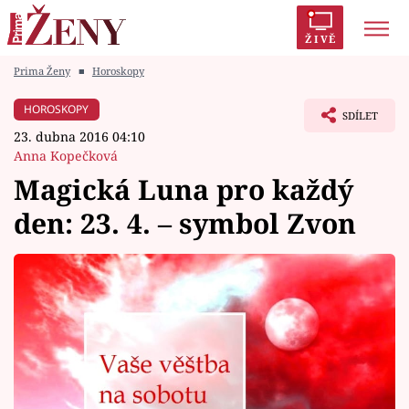
ŽIVĚ
Prima Ženy
■
Horoskopy
Trendy:
Polabí
Inspekce
Prostřeno!
AYTO?
HOROSKOPY
SDÍLET
Módní alarm
Zrádci
Proměny
23. dubna 2016 04:10
Anna Kopečková
Magická Luna pro každý
den: 23. 4. – symbol Zvon
Témata
Celebrity
Vztahy
Seriály