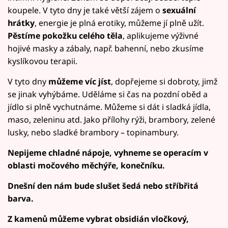
koupele. V tyto dny je také větší zájem o
sexuální
hrátky
, energie je plná erotiky, můžeme jí plně užít.
Pěstíme pokožku celého těla
, aplikujeme výživné
hojivé masky a zábaly, např. bahenní, nebo zkusíme
kyslíkovou terapii.
V tyto dny
můžeme víc jíst
, dopřejeme si dobroty, jimž
se jinak vyhýbáme. Uděláme si čas na pozdní oběd a
jídlo si plně vychutnáme. Můžeme si dát i sladká jídla,
maso, zeleninu atd. Jako přílohy rýži, brambory, zelené
lusky, nebo sladké brambory – topinambury.
Nepijeme chladné nápoje, vyhneme se operacím v
oblasti močového měchýře, konečníku.
Dnešní den nám bude slušet šedá nebo stříbřitá
barva.
Z kamenů můžeme vybrat obsidián vločkový,