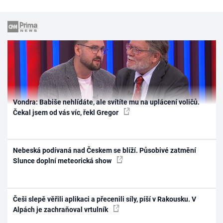
Vondra: Babiše nehlídáte, ale svítíte mu na uplácení voličů.
Čekal jsem od vás víc, řekl Gregor
Nebeská podívaná nad Českem se blíží. Působivé zatmění
Slunce doplní meteorická show
Češi slepě věřili aplikaci a přecenili síly, píší v Rakousku. V
Alpách je zachraňoval vrtulník