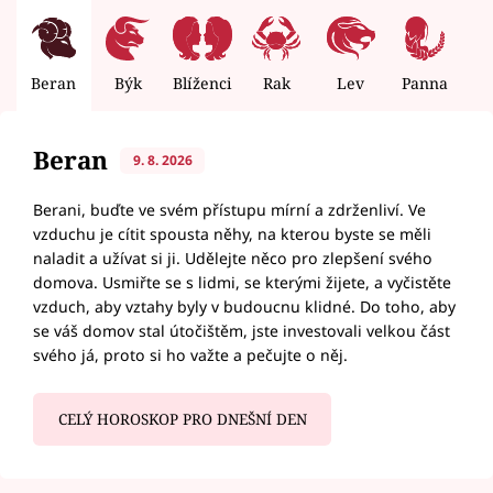
Beran
Býk
Blíženci
Rak
Lev
Panna
V
Beran
9. 8. 2026
Berani, buďte ve svém přístupu mírní a zdrženliví. Ve
vzduchu je cítit spousta něhy, na kterou byste se měli
naladit a užívat si ji. Udělejte něco pro zlepšení svého
domova. Usmiřte se s lidmi, se kterými žijete, a vyčistěte
vzduch, aby vztahy byly v budoucnu klidné. Do toho, aby
se váš domov stal útočištěm, jste investovali velkou část
svého já, proto si ho važte a pečujte o něj.
CELÝ HOROSKOP PRO DNEŠNÍ DEN