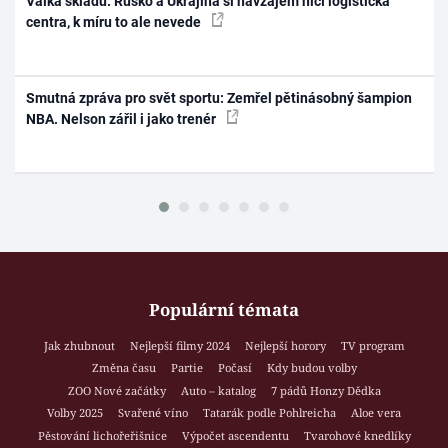
Válka skladů: Rusko a Ukrajina si navzájem ničí logistická
centra, k míru to ale nevede
Smutná zpráva pro svět sportu: Zemřel pětinásobný šampion
NBA. Nelson zářil i jako trenér
Populární témata
Jak zhubnout
Nejlepší filmy 2024
Nejlepší horory
TV program
Změna času
Partie
Počasí
Kdy budou volby
ZOO Nové začátky
Auto – katalog
7 pádů Honzy Dědka
Volby 2025
Svařené víno
Tatarák podle Pohlreicha
Aloe vera
Pěstování lichořeřišnice
Výpočet ascendentu
Tvarohové knedlíky