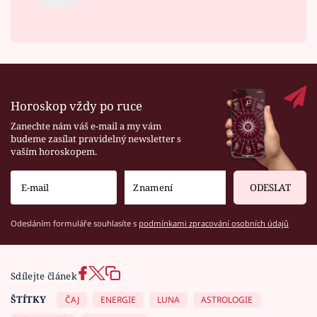
Horoskop vždy po ruce
Zanechte nám váš e-mail a my vám
budeme zasílat pravidelný newsletter s
vaším horoskopem.
ODESLAT
Odesláním formuláře souhlasíte s
podmínkami zpracování osobních údajů
Sdílejte článek
ŠTÍTKY
ČAJ
ENERGIE
LUNA
ASTROLOGIE