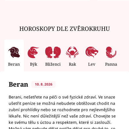
HOROSKOPY DLE ZVĚROKRUHU
Beran
Býk
Blíženci
Rak
Lev
Panna
V
Beran
10. 8. 2026
Berani, nešetřete na péči o své fyzické zdraví. Ve snaze
ušetřit peníze se možná nebudete obtěžovat chodit na
zubní prohlídky nebo se rozhodnete pro nejlevnějšího
lékaře. Nic není důležitější než vaše zdraví. Chovejte se
ke svému tělu s úctou a respektem, které si zaslouží.
Možná vám nebude dělat potíže dělat pro druhé to, co