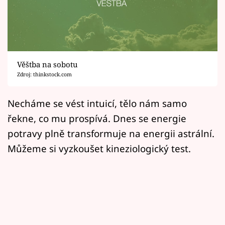
Horoskopy
Sledujte prima+
Filmový festival Karlovy Vary
Věštba na sobotu
Pořady
Zdroj: thinkstock.com
Mámy sobě
Necháme se vést intuicí, tělo nám samo
řekne, co mu prospívá. Dnes se energie
Přihlášení
potravy plně transformuje na energii astrální.
Můžeme si vyzkoušet kineziologický test.
Sledujte nás