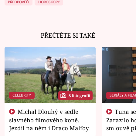
PŘEDPOVĚĎ
HOROSKOPY
PŘEČTĚTE SI TAKÉ
CELEBRITY
SERIÁLY A FIL
8 fotografií
Michal Dlouhý v sedle
Tuna se chtěl vrátit domů.
slavného filmového koně.
Zarazilo ho
Jezdil na něm i Draco Malfoy
smlouvě př
zemřít