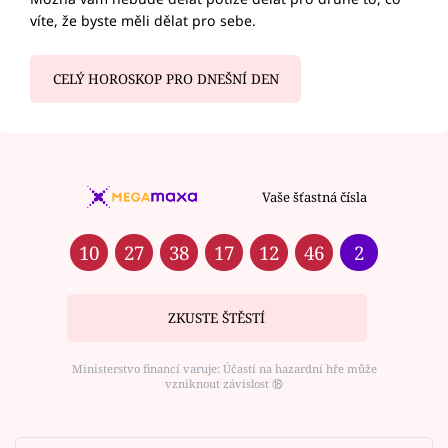
víte, že byste měli dělat pro sebe.
CELÝ HOROSKOP PRO DNEŠNÍ DEN
Vaše šťastná čísla
10
27
38
17
12
46
2
ZKUSTE ŠTĚSTÍ
Ministerstvo financí varuje: Účastí na hazardní hře může
vzniknout závislost ⑱