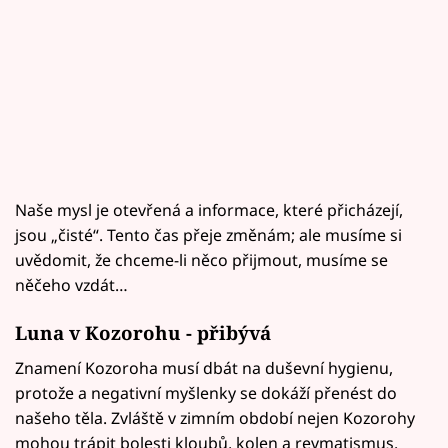
Naše mysl je otevřená a informace, které přicházejí,
jsou „čisté“. Tento čas přeje změnám; ale musíme si
uvědomit, že chceme-li něco přijmout, musíme se
něčeho vzdát…
Luna v Kozorohu - přibývá
Znamení Kozoroha musí dbát na duševní hygienu,
protože a negativní myšlenky se dokáží přenést do
našeho těla. Zvláště v zimním období nejen Kozorohy
mohou trápit bolesti kloubů, kolen a revmatismus.