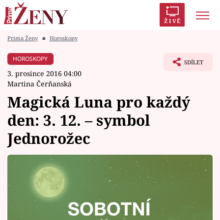
ŽIVĚ
Prima Ženy
■
Horoskopy
Trendy:
Polabí
Inspekce
Prostřeno!
AYTO?
HOROSKOPY
SDÍLET
Módní alarm
Zrádci
Proměny
3. prosince 2016 04:00
Martina Čerňanská
Magická Luna pro každý
den: 3. 12. – symbol
Témata
Jednorožec
Celebrity
Vztahy
Seriály