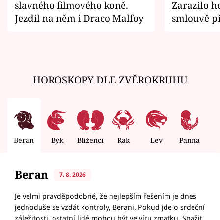
slavného filmového koně.
Zarazilo ho
Jezdil na něm i Draco Malfoy
smlouvě př
zemřít
HOROSKOPY DLE ZVĚROKRUHU
Beran
Býk
Blíženci
Rak
Lev
Panna
V
Beran
7. 8. 2026
Je velmi pravděpodobné, že nejlepším řešením je dnes
jednoduše se vzdát kontroly, Berani. Pokud jde o srdeční
záležitosti, ostatní lidé mohou být ve víru zmatku. Snažit