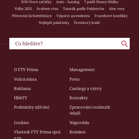
ZOO Nové začátky
Auto – katalog
7 pádů Honzy Dědka
Volby 2025
Svařené víno
Tatarák podle Pohlreicha
Aloe vera
Pěstování lichořeřišnice
Výpočet ascendentu
Tvarohové knedlíky
Nejlepší palačinky
Švestkový koláč
O FTV Prima
Management
Volná místa
Press
Reklama
Castingy a výzvy
HbbTV
Kontakty
Podmínky užívání
Zpracování osobních
údajů
Cookies
Nápověda
Vlastník FTV Prima spol.
Redakce
s r.o.