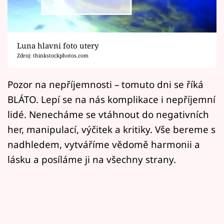
Horoskopy
Sledujte prima+
Luna hlavni foto utery
Filmový festival Karlovy Vary
Zdroj: thinkstockphotos.com
Pořady
Pozor na nepříjemnosti – tomuto dni se říká
BLÁTO. Lepí se na nás komplikace i nepříjemní
Mámy sobě
lidé. Nenecháme se vtáhnout do negativních
her, manipulací, výčitek a kritiky. Vše bereme s
Přihlášení
nadhledem, vytváříme vědomě harmonii a
lásku a posíláme ji na všechny strany.
Sledujte nás