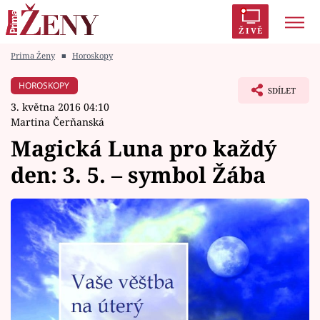
ŽIVĚ
Prima Ženy
■
Horoskopy
Trendy:
Polabí
Inspekce
Prostřeno!
AYTO?
HOROSKOPY
SDÍLET
Módní alarm
Zrádci
Proměny
3. května 2016 04:10
Martina Čerňanská
Magická Luna pro každý
den: 3. 5. – symbol Žába
Témata
Celebrity
Vztahy
Seriály