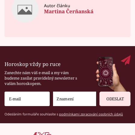
Autor článku
Martina Čerňanská
Horoskop vždy po ruce
Zanechte nám váš e-mail a my vám
budeme zasílat pravidelný newsletter s
vaším horoskopem.
ODESLAT
Odesláním formuláře souhlasíte s
podmínkami zpracování osobních údajů