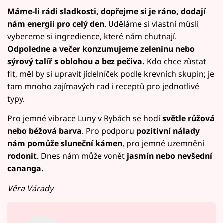
Máme-li rádi sladkosti, dopřejme si je ráno, dodají
nám energii pro celý den
. Uděláme si vlastní müsli
vybereme si ingredience, které nám chutnají.
Odpoledne a večer konzumujeme zeleninu nebo
sýrový talíř s oblohou a bez pečiva.
Kdo chce zůstat
fit, měl by si upravit jídelníček podle krevních skupin; je
tam mnoho zajímavých rad i receptů pro jednotlivé
typy.
Pro jemné vibrace Luny v Rybách se hodí
světle růžová
nebo béžová barva
. Pro podporu
pozitivní nálady
nám pomůže sluneční kámen
, pro jemné uzemnění
rodonit
. Dnes nám může vonět
jasmín nebo nevšední
cananga.
Věra Várady