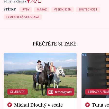
Sdílejte článek
ŠTÍTKY
RYBY
MASÁŽ
VŠEDNÍ DEN
SKUTEČNOST
LYMFATICKÁ SOUSTAVA
PŘEČTĚTE SI TAKÉ
CELEBRITY
SERIÁLY A FIL
8 fotografií
Michal Dlouhý v sedle
Tuna se chtěl vrátit domů.