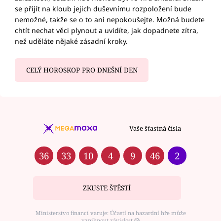
se přijít na kloub jejich duševnímu rozpoložení bude
nemožné, takže se o to ani nepokoušejte. Možná budete
chtít nechat věci plynout a uvidíte, jak dopadnete zítra,
než uděláte nějaké zásadní kroky.
CELÝ HOROSKOP PRO DNEŠNÍ DEN
Vaše šťastná čísla
36
33
10
4
9
46
2
ZKUSTE ŠTĚSTÍ
Ministerstvo financí varuje: Účastí na hazardní hře může
vzniknout závislost ⑱