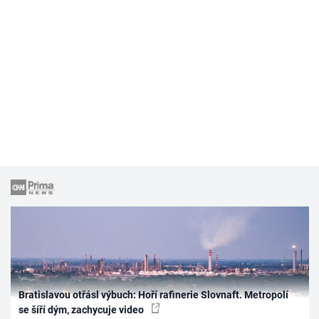
Bratislavou otřásl výbuch: Hoří rafinerie Slovnaft. Metropolí
se šíří dým, zachycuje video