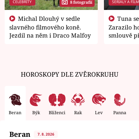
CELEBRITY
SERIÁLY A FIL
8 fotografií
Michal Dlouhý v sedle
Tuna se chtěl vrátit domů.
slavného filmového koně.
Zarazilo ho
Jezdil na něm i Draco Malfoy
smlouvě př
zemřít
HOROSKOPY DLE ZVĚROKRUHU
Beran
Býk
Blíženci
Rak
Lev
Panna
V
Beran
7. 8. 2026