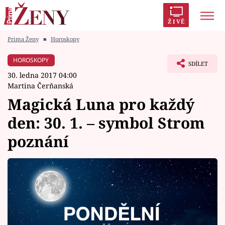
ŽIVĚ
Prima Ženy
■
Horoskopy
Trendy:
Polabí
Inspekce
Prostřeno!
AYTO?
HOROSKOPY
SDÍLET
Módní alarm
Zrádci
Proměny
30. ledna 2017 04:00
Martina Čerňanská
Magická Luna pro každý
den: 30. 1. – symbol Strom
Témata
poznání
Celebrity
Vztahy
Seriály