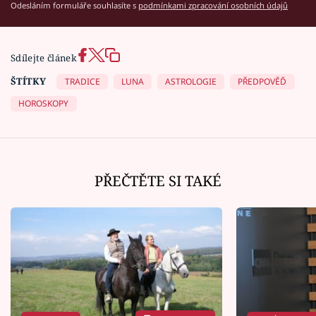
Odesláním formuláře souhlasíte s
podmínkami zpracování osobních údajů
Sdílejte článek
ŠTÍTKY
TRADICE
LUNA
ASTROLOGIE
PŘEDPOVĚĎ
HOROSKOPY
PŘEČTĚTE SI TAKÉ