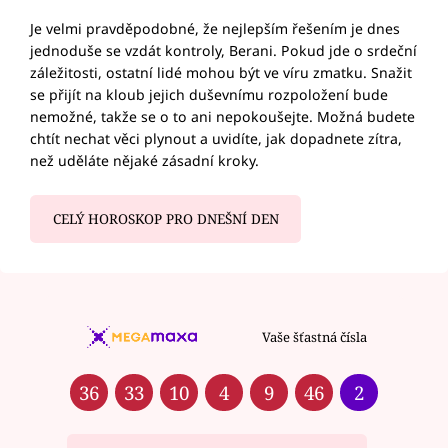
Je velmi pravděpodobné, že nejlepším řešením je dnes
jednoduše se vzdát kontroly, Berani. Pokud jde o srdeční
záležitosti, ostatní lidé mohou být ve víru zmatku. Snažit
se přijít na kloub jejich duševnímu rozpoložení bude
nemožné, takže se o to ani nepokoušejte. Možná budete
chtít nechat věci plynout a uvidíte, jak dopadnete zítra,
než uděláte nějaké zásadní kroky.
CELÝ HOROSKOP PRO DNEŠNÍ DEN
Vaše šťastná čísla
36
33
10
4
9
46
2