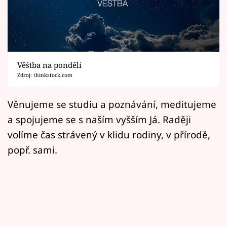
Horoskopy
Sledujte prima+
Filmový festival Karlovy Vary
Věštba na pondělí
Pořady
Zdroj: thinkstock.com
Mámy sobě
Věnujeme se studiu a poznávání, meditujeme
a spojujeme se s naším vyšším Já. Raději
Přihlášení
volíme čas strávený v klidu rodiny, v přírodě,
popř. sami.
Sledujte nás