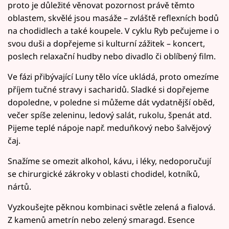
proto je důležité věnovat pozornost právě těmto
oblastem, skvělé jsou masáže – zvláště reflexních bodů
na chodidlech a také koupele. V cyklu Ryb pečujeme i o
svou duši a dopřejeme si kulturní zážitek – koncert,
poslech relaxační hudby nebo divadlo či oblíbený film.
Ve fázi přibývající Luny tělo více ukládá, proto omezíme
příjem tučné stravy i sacharidů. Sladké si dopřejeme
dopoledne, v poledne si můžeme dát vydatnější oběd,
večer spíše zeleninu, ledový salát, rukolu, špenát atd.
Pijeme teplé nápoje např. meduňkový nebo šalvějový
čaj.
Snažíme se omezit alkohol, kávu, i léky, nedoporučují
se chirurgické zákroky v oblasti chodidel, kotníků,
nártů.
Vyzkoušejte pěknou kombinaci světle zelená a fialová.
Z kamenů ametrín nebo zelený smaragd. Esence