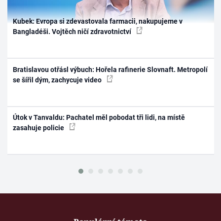
Kubek: Evropa si zdevastovala farmacii, nakupujeme v
Bangladéši. Vojtěch ničí zdravotnictví
Bratislavou otřásl výbuch: Hořela rafinerie Slovnaft. Metropolí
se šířil dým, zachycuje video
Útok v Tanvaldu: Pachatel měl pobodat tři lidi, na místě
zasahuje policie