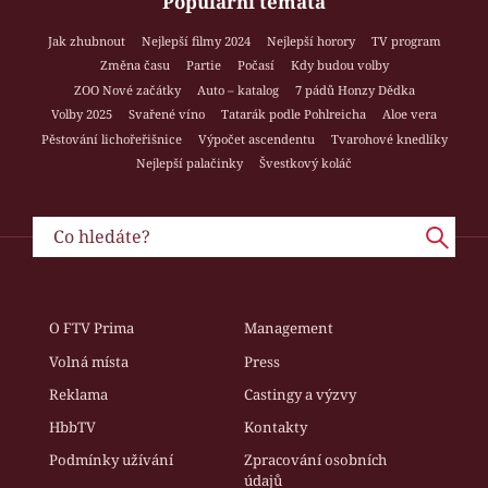
Populární témata
Jak zhubnout
Nejlepší filmy 2024
Nejlepší horory
TV program
Změna času
Partie
Počasí
Kdy budou volby
ZOO Nové začátky
Auto – katalog
7 pádů Honzy Dědka
Volby 2025
Svařené víno
Tatarák podle Pohlreicha
Aloe vera
Pěstování lichořeřišnice
Výpočet ascendentu
Tvarohové knedlíky
Nejlepší palačinky
Švestkový koláč
O FTV Prima
Management
Volná místa
Press
Reklama
Castingy a výzvy
HbbTV
Kontakty
Podmínky užívání
Zpracování osobních
údajů