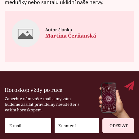
meduňky nebo santalu uklidní naše nervy.
Autor článku
Martina Čerňanská
Horoskop vždy po ruce
Zanechte nám váš e-mail a my vám
budeme zasílat pravidelný newsletter s
vaším horoskopem.
ODESLAT