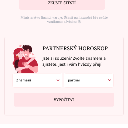
ZKUSTE ŠTĚSTÍ
Ministerstvo financí varuje: Účastí na hazardní hře může
vzniknout závislost ⑱
PARTNERSKÝ HOROSKOP
Jste si souzení? Zvolte znamení a
zjistěte, jestli vám hvězdy přejí.
VYPOČÍTAT