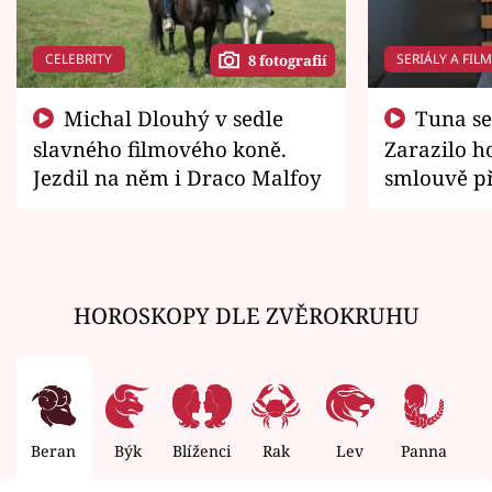
CELEBRITY
SERIÁLY A FIL
8 fotografií
Michal Dlouhý v sedle
Tuna se chtěl vrátit domů.
slavného filmového koně.
Zarazilo ho
Jezdil na něm i Draco Malfoy
smlouvě př
zemřít
HOROSKOPY DLE ZVĚROKRUHU
Beran
Býk
Blíženci
Rak
Lev
Panna
V