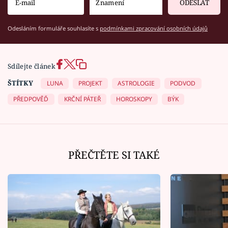
ODESLAT
Odesláním formuláře souhlasíte s
podmínkami zpracování osobních údajů
Sdílejte článek
ŠTÍTKY
LUNA
PROJEKT
ASTROLOGIE
PODVOD
PŘEDPOVĚĎ
KRČNÍ PÁTEŘ
HOROSKOPY
BÝK
PŘEČTĚTE SI TAKÉ