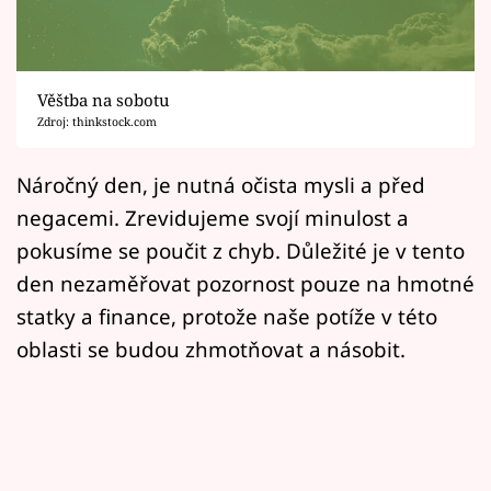
Horoskopy
Sledujte prima+
Věštba na sobotu
Filmový festival Karlovy Vary
Zdroj: thinkstock.com
Pořady
Náročný den, je nutná očista mysli a před
negacemi. Zrevidujeme svojí minulost a
Mámy sobě
pokusíme se poučit z chyb. Důležité je v tento
den nezaměřovat pozornost pouze na hmotné
Přihlášení
statky a finance, protože naše potíže v této
oblasti se budou zhmotňovat a násobit.
Sledujte nás