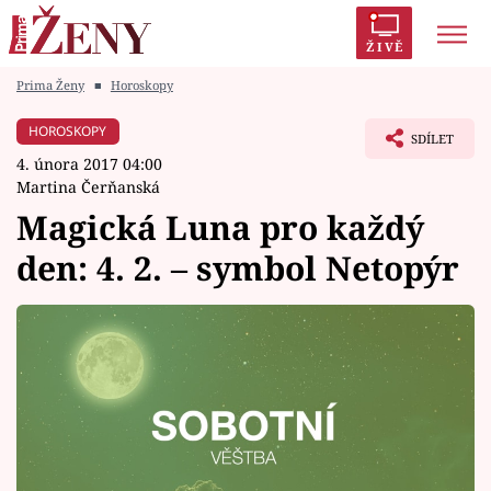
ŽIVĚ
Prima Ženy
■
Horoskopy
Trendy:
Polabí
Inspekce
Prostřeno!
AYTO?
HOROSKOPY
SDÍLET
Módní alarm
Zrádci
Proměny
4. února 2017 04:00
Martina Čerňanská
Magická Luna pro každý
den: 4. 2. – symbol Netopýr
Témata
Celebrity
Vztahy
Seriály