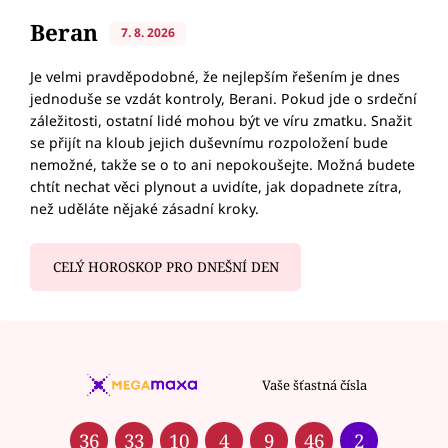
Beran
7. 8. 2026
Je velmi pravděpodobné, že nejlepším řešením je dnes
jednoduše se vzdát kontroly, Berani. Pokud jde o srdeční
záležitosti, ostatní lidé mohou být ve víru zmatku. Snažit
se přijít na kloub jejich duševnímu rozpoložení bude
nemožné, takže se o to ani nepokoušejte. Možná budete
chtít nechat věci plynout a uvidíte, jak dopadnete zítra,
než uděláte nějaké zásadní kroky.
CELÝ HOROSKOP PRO DNEŠNÍ DEN
Vaše šťastná čísla
36
33
10
4
9
46
2