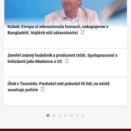
Kubek: Evropa si zdevastovala farmacii, nakupujeme v
Bangladéši. Vojtěch ničí zdravotnictví
Zemřel známý hudebník a producent Orbit. Spolupracoval s
hvězdami jako Madonna a U2
Útok v Tanvaldu: Pachatel měl pobodat tři lidi, na místě
zasahuje policie