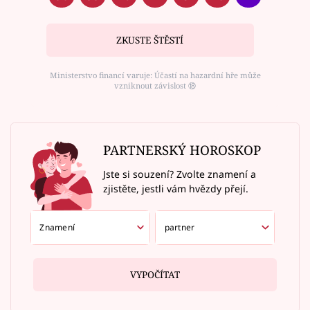
ZKUSTE ŠTĚSTÍ
Ministerstvo financí varuje: Účastí na hazardní hře může
vzniknout závislost ⑱
PARTNERSKÝ HOROSKOP
Jste si souzení? Zvolte znamení a
zjistěte, jestli vám hvězdy přejí.
VYPOČÍTAT