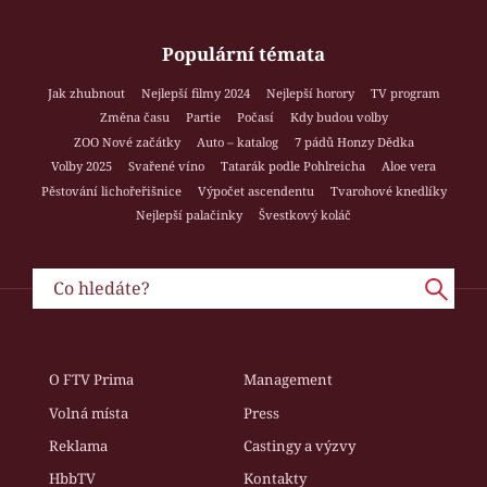
Populární témata
Jak zhubnout
Nejlepší filmy 2024
Nejlepší horory
TV program
Změna času
Partie
Počasí
Kdy budou volby
ZOO Nové začátky
Auto – katalog
7 pádů Honzy Dědka
Volby 2025
Svařené víno
Tatarák podle Pohlreicha
Aloe vera
Pěstování lichořeřišnice
Výpočet ascendentu
Tvarohové knedlíky
Nejlepší palačinky
Švestkový koláč
O FTV Prima
Management
Volná místa
Press
Reklama
Castingy a výzvy
HbbTV
Kontakty