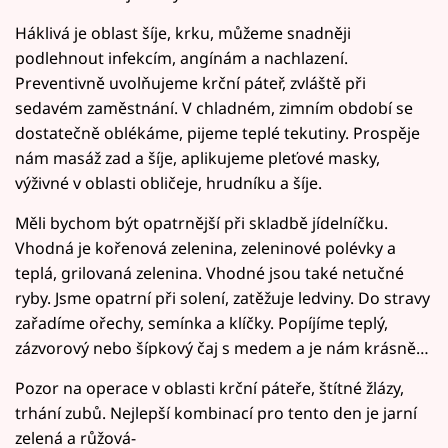
Háklivá je oblast šíje, krku, můžeme snadněji
podlehnout infekcím, angínám a nachlazení.
Preventivně uvolňujeme krční páteř, zvláště při
sedavém zaměstnání. V chladném, zimním období se
dostatečně oblékáme, pijeme teplé tekutiny. Prospěje
nám masáž zad a šíje, aplikujeme pleťové masky,
výživné v oblasti obličeje, hrudníku a šíje.
Měli bychom být opatrnější při skladbě jídelníčku.
Vhodná je kořenová zelenina, zeleninové polévky a
teplá, grilovaná zelenina. Vhodné jsou také netučné
ryby. Jsme opatrní při solení, zatěžuje ledviny. Do stravy
zařadíme ořechy, semínka a klíčky. Popíjíme teplý,
zázvorový nebo šípkový čaj s medem a je nám krásně…
Pozor na operace v oblasti krční páteře, štítné žlázy,
trhání zubů. Nejlepší kombinací pro tento den je jarní
zelená a růžová-