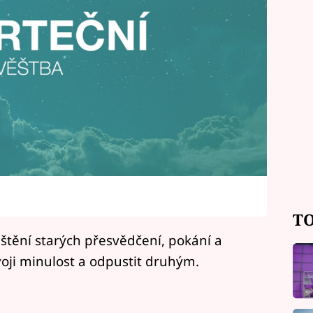
TO
štění starých přesvědčení, pokání a
voji minulost a odpustit druhým.