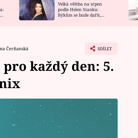
Velká věštba na srpen
NOVINKY
ZAHRADA
a:
podle Helen Stanku:
y
Býkům se bude dařit,
VIDEORECEPTY
DESIGN
Vodnáře čeká jízda
na Čerňanská
SDÍLET
pro každý den: 5.
énix