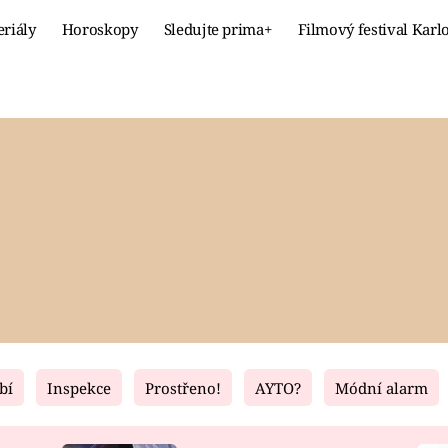
eriály
Horoskopy
Sledujte prima+
Filmový festival Karl
Celebrity
Recept
MÓDA A KRÁSA
HLAVNÍ JÍ
VZTAHY A SEX
SLADKÉ
PRIMA MAMINKA
ZDRAVÉ
bí
Inspekce
Prostřeno!
AYTO?
Módní alarm
Fresh
Living
RECEPTY
BYDLENÍ