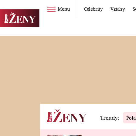
Menu
Celebrity
Vztahy
S
Seriály
Životní styl
ZOO
DIETY A HUBNUTÍ
PROSTŘENO!
CESTOVÁNÍ A
DOVOLENÁ
DUCH
ZDRAVÍ
Trendy:
Pola
Horoskopy
Video
ASTROČLÁNKY
SERIÁLY