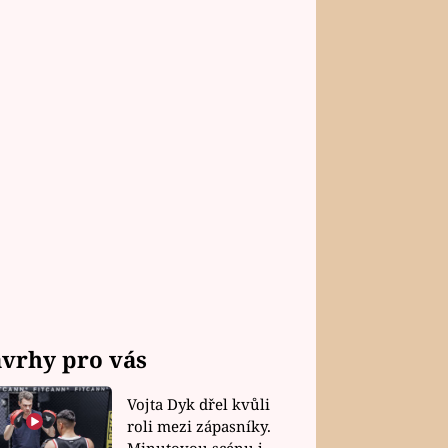
vrhy pro vás
Vojta Dyk dřel kvůli
roli mezi zápasníky.
Minutovou scénu jel