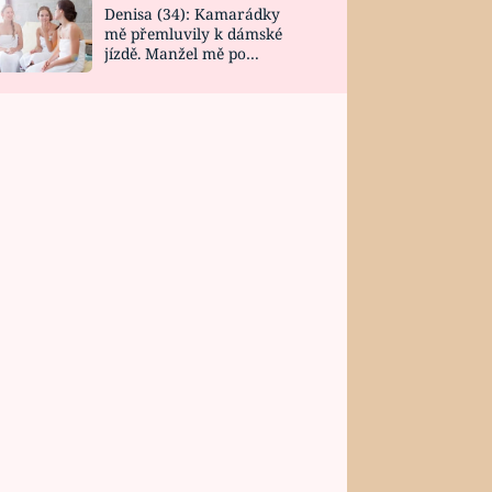
Denisa (34): Kamarádky
mě přemluvily k dámské
jízdě. Manžel mě po
návratu zaskočil