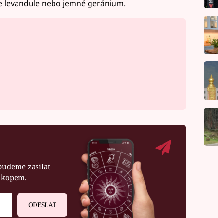
e levandule nebo jemné geránium.
á
budeme zasílat
oskopem.
ODESLAT