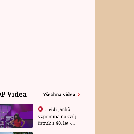
P Videa
Všechna videa
Heidi Janků
vzpomíná na svůj
šatník z 80. let -
Shopaholičky