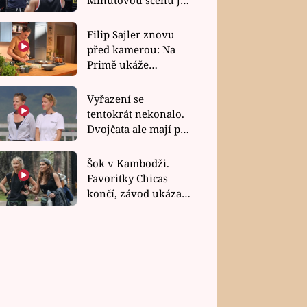
bez dubla
Filip Sajler znovu
před kamerou: Na
Primě ukáže
poctivou kuchyni i
rychlé recepty
Vyřazení se
tentokrát nekonalo.
Dvojčata ale mají po
uzavření třetí etapy
závodu nůž na krku
Šok v Kambodži.
Favoritky Chicas
končí, závod ukázal
svou nejtvrdší tvář