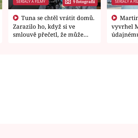
SERIÁLY A FILMY
SERIÁLY A FI
9 fotografií
Tuna se chtěl vrátit domů.
Martin Písařík jako
Zarazilo ho, když si ve
vyvrhel 
smlouvě přečetl, že může
údajnému
zemřít
je v nemil