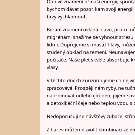
Ohnivé znamení přináší energii, spontán
bychom dávat pozor, kam svoji energii
brzy vychladnout.
Beraní znamení ovládá hlavu, proto mů
migrénám, snažíme se vyhnout stresu 
lidmi. Dopřejeme si masáž hlavy, můž
studený obklad na temeni. Neunavujeme
počítače. Naše pleť skvěle absorbuje k
vlasy.
V těchto dnech konzumujeme co nejvíce 
zpracovává. Prospějí nám ryby, ne tučn
naordinovat odlehčující den, pijeme o
a detoxikační čaje nebo teplou vodu s 
Nedoporučují se návštěvy zubaře, stříh
Z barev můžeme zvolit kombinaci zelen