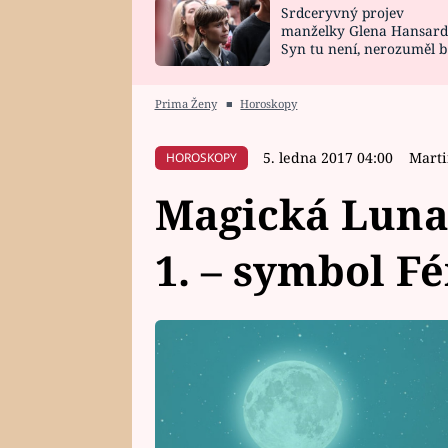
Srdceryvný projev
SNÁŘ
CELEBRITY
manželky Glena Hansard
Syn tu není, nerozuměl b
HOROSKOP NA
VAŘENÍ
tomu, vysvětlila
ROK 2023
Prima Ženy
■
Horoskopy
5. ledna 2017 04:00
Marti
HOROSKOPY
Magická Luna 
1. – symbol F