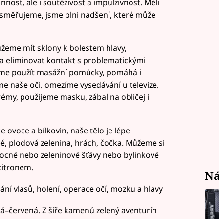
nost, ale i soutěživost a impulzivnost. Měli
 směřujeme, jsme plni nadšení, které může
žeme mít sklony k bolestem hlavy,
a eliminovat kontakt s problematickými
eme použít masážní pomůcky, pomáhá i
 naše oči, omezíme vysedávání u televize,
rémy, použijeme masku, zábal na obličej i
ovoce a bílkovin, naše tělo je lépe
é, plodová zelenina, hrách, čočka. Můžeme si
vocné nebo zeleninové šťávy nebo bylinkové
citronem.
Ná
ání vlasů, holení, operace očí, mozku a hlavy
á–červená. Z šíře kamenů zelený aventurín