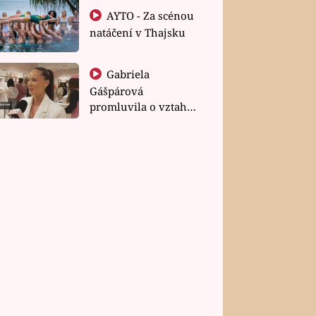
AYTO - Za scénou
natáčení v Thajsku
Gabriela
Gášpárová
promluvila o vztahu
a zakládání rodiny