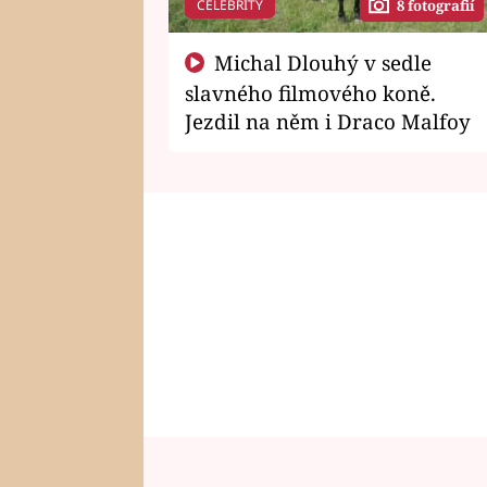
CELEBRITY
8 fotografií
Michal Dlouhý v sedle
slavného filmového koně.
Jezdil na něm i Draco Malfoy