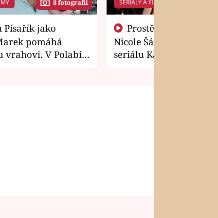
LMY
SERIÁLY A FILMY
8 fotografií
14 f
Prostě si o to řekla! Takhle
Marek pomáhá
Nicole Šáchová získala r
 vrahovi. V Polabí
seriálu Kamarádi
osti