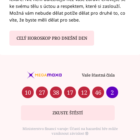
ke svému tělu s úctou a respektem, které si zaslouží.
Možná vám nebude dělat potíže dělat pro druhé to, co
víte, že byste měli dělat pro sebe.
CELÝ HOROSKOP PRO DNEŠNÍ DEN
Vaše šťastná čísla
10
27
38
17
12
46
2
ZKUSTE ŠTĚSTÍ
Ministerstvo financí varuje: Účastí na hazardní hře může
vzniknout závislost ⑱