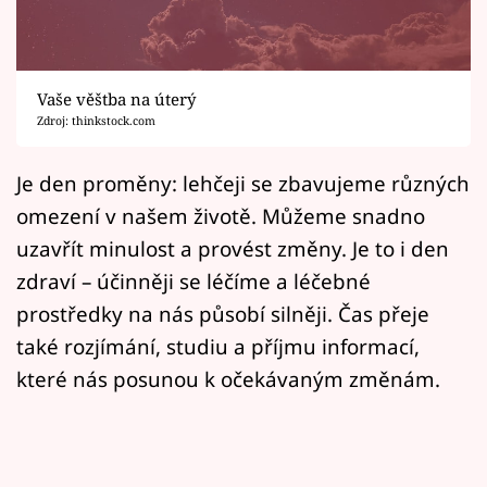
Horoskopy
Sledujte prima+
Vaše věštba na úterý
Filmový festival Karlovy Vary
Zdroj: thinkstock.com
Pořady
Je den proměny: lehčeji se zbavujeme různých
omezení v našem životě. Můžeme snadno
Mámy sobě
uzavřít minulost a provést změny. Je to i den
zdraví – účinněji se léčíme a léčebné
Přihlášení
prostředky na nás působí silněji. Čas přeje
také rozjímání, studiu a příjmu informací,
Sledujte nás
které nás posunou k očekávaným změnám.