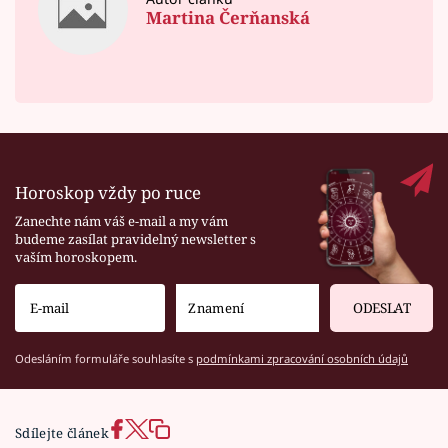
Martina Čerňanská
Horoskop vždy po ruce
Zanechte nám váš e-mail a my vám
budeme zasílat pravidelný newsletter s
vaším horoskopem.
ODESLAT
Odesláním formuláře souhlasíte s
podmínkami zpracování osobních údajů
Sdílejte článek