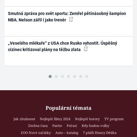
Smutná zpráva pro svět sportu: Zemřel pětinásobný šampion
NBA. Nelson zářil i jako trenér
„Veselého mlékaře“ z USA chce Rusko vyhostit. Úspěšný
cizinec kritizoval plány na těžbu zlata
Populární témata
Jak zhubnout
Nejlepší filmy 2024
Nejlepší horory
TV program
Změna času
Partie
Počasí
Kdy budou volby
ZOO Nové začátky
Auto – katalog
7 pádů Honzy Dědka