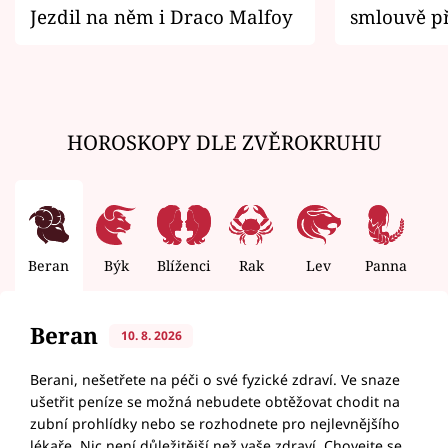
Jezdil na něm i Draco Malfoy
smlouvě př
zemřít
HOROSKOPY DLE ZVĚROKRUHU
Beran
Býk
Blíženci
Rak
Lev
Panna
V
Beran
10. 8. 2026
Berani, nešetřete na péči o své fyzické zdraví. Ve snaze
ušetřit peníze se možná nebudete obtěžovat chodit na
zubní prohlídky nebo se rozhodnete pro nejlevnějšího
lékaře. Nic není důležitější než vaše zdraví. Chovejte se