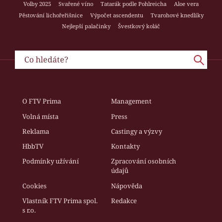
Volby 2025
Svařené víno
Tatarák podle Pohlreicha
Aloe vera
Pěstování lichořeřišnice
Výpočet ascendentu
Tvarohové knedlíky
Nejlepší palačinky
Švestkový koláč
O FTV Prima
Management
Volná místa
Press
Reklama
Castingy a výzvy
HbbTV
Kontakty
Podmínky užívání
Zpracování osobních
údajů
Cookies
Nápověda
Vlastník FTV Prima spol.
Redakce
s r.o.