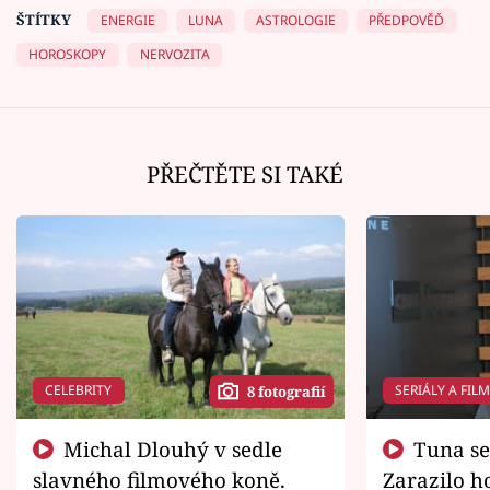
ŠTÍTKY
ENERGIE
LUNA
ASTROLOGIE
PŘEDPOVĚĎ
HOROSKOPY
NERVOZITA
PŘEČTĚTE SI TAKÉ
CELEBRITY
SERIÁLY A FIL
8 fotografií
Michal Dlouhý v sedle
Tuna se chtěl vrátit domů.
slavného filmového koně.
Zarazilo ho