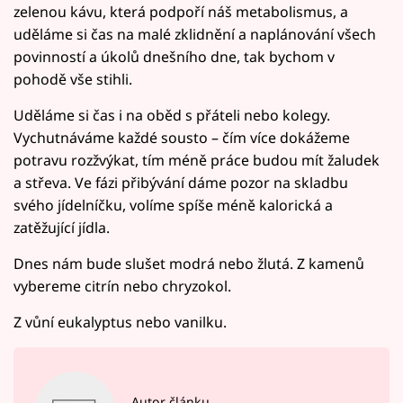
zelenou kávu, která podpoří náš metabolismus, a
uděláme si čas na malé zklidnění a naplánování všech
povinností a úkolů dnešního dne, tak bychom v
pohodě vše stihli.
Uděláme si čas i na oběd s přáteli nebo kolegy.
Vychutnáváme každé sousto – čím více dokážeme
potravu rozžvýkat, tím méně práce budou mít žaludek
a střeva. Ve fázi přibývání dáme pozor na skladbu
svého jídelníčku, volíme spíše méně kalorická a
zatěžující jídla.
Dnes nám bude slušet modrá nebo žlutá. Z kamenů
vybereme citrín nebo chryzokol.
Z vůní eukalyptus nebo vanilku.
Autor článku