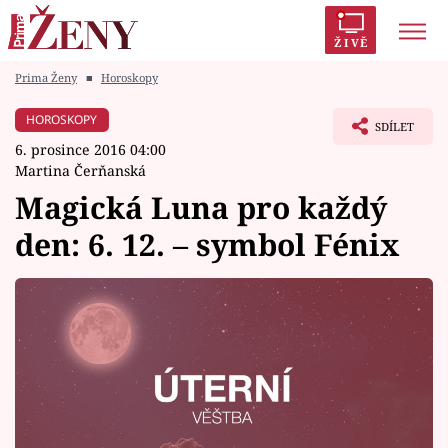
ŽIVĚ
Prima Ženy
■
Horoskopy
Trendy:
Polabí
Inspekce
Prostřeno!
AYTO?
HOROSKOPY
SDÍLET
Módní alarm
Zrádci
Proměny
6. prosince 2016 04:00
Martina Čerňanská
Magická Luna pro každý
den: 6. 12. – symbol Fénix
Témata
Celebrity
Vztahy
Seriály