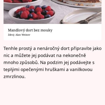
Horoskopy
Sledujte prima+
Filmový festival Karlovy Vary
Mandlový dort bez mouky
Pořady
Zdroj: Alan Weiner
Mámy sobě
Tenhle prostý a nenáročný dort připravíte jako
nic a můžete jej podávat na nekonečně
Přihlášení
mnoho způsobů. Na podzim jej podávejte s
teplými opečenými hruškami a vanilkovou
zmrzlinou.
Sledujte nás