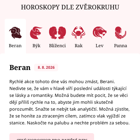
HOROSKOPY DLE ZVĚROKRUHU
Beran
Býk
Blíženci
Rak
Lev
Panna
V
Beran
8. 8. 2026
Rychlé akce tohoto dne vás mohou zmást, Berani.
Nedivte se, že vám v hlavě víří poslední události týkající
se lásky a romantiky. Možná budete mít pocit, že se věci
dějí příliš rychle na to, abyste jim mohli skutečně
porozumět. Snažte se nebýt tak analytičtí. Možná zjistíte,
že se honíte za ztraceným cílem, zatímco vlak vyjíždí ze
stanice. Naskočte na palubu a nechte problém za sebou.