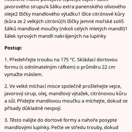
javorového sirupu¼ šálku extra panenského olivového
oleje2 lžičky mandlového výtažku1 lžíce citrónové kůry
(kůra ze 2 velkých citrónů)½ lžičky jemné mořské soli5
šálků mandlové moučky (nikoli celých mletých mandlí)1
šálek syrových mandlí nakrájených na lupínky
Postup:
1. Předehřejte troubu na 175 °C. Skládací dortovou
formu (s odnímatelným ráfkem) o průměru 22 cm
vymažte máslem.
2. Ve velké míchací misce společně prošlehejte vejce,
javorový sirup, olej, mandlový výtažek, citrónovou kůru
a sůl. Přidejte mandlovou moučku a míchejte, dokud se
přísady důkladně nespojí.
3. Těsto nalijte do dortové formy a nahoře posypte
mandlovými lupínky. Pečte ve středu trouby, dokud