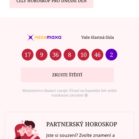
CELÝ HOROSKOP PRO DNEŠNÍ DEN
Vaše šťastná čísla
17
9
36
8
10
46
2
ZKUSTE ŠTĚSTÍ
Ministerstvo financí varuje: Účastí na hazardní hře může
vzniknout závislost ⑱
PARTNERSKÝ HOROSKOP
Jste si souzení? Zvolte znamení a