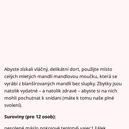
Abyste získali vláčný, delikátní dort, použijte místo
celých mletých mandlí mandlovou moučku, která se
vyrábí z blanšírovaných mandlí bez slupky. Zbytky jsou
natolik vydatné – a natolik zdravé – abyste si na nich
mohli pochutnat k snídani (máte k tomu naše plné
svolení).
Suroviny (pro 12 osob):
nesolené máslo pokojové teploty6 vajec1 šálek