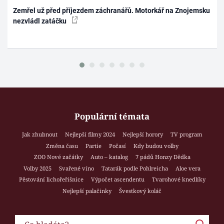
Zemřel už před příjezdem záchranářů. Motorkář na Znojemsku
nezvládl zatáčku
Populární témata
Jak zhubnout
Nejlepší filmy 2024
Nejlepší horory
TV program
Změna času
Partie
Počasí
Kdy budou volby
ZOO Nové začátky
Auto – katalog
7 pádů Honzy Dědka
Volby 2025
Svařené víno
Tatarák podle Pohlreicha
Aloe vera
Pěstování lichořeřišnice
Výpočet ascendentu
Tvarohové knedlíky
Nejlepší palačinky
Švestkový koláč