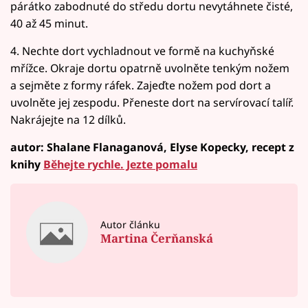
párátko zabodnuté do středu dortu nevytáhnete čisté,
40 až 45 minut.
4. Nechte dort vychladnout ve formě na kuchyňské
mřížce. Okraje dortu opatrně uvolněte tenkým nožem
a sejměte z formy ráfek. Zajeďte nožem pod dort a
uvolněte jej zespodu. Přeneste dort na servírovací talíř.
Nakrájejte na 12 dílků.
autor: Shalane Flanaganová, Elyse Kopecky, recept z
knihy
Běhejte rychle. Jezte pomalu
Autor článku
Martina Čerňanská