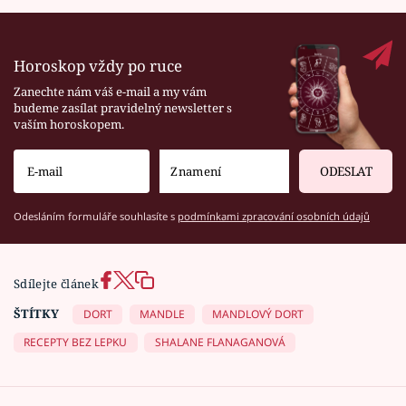
Horoskop vždy po ruce
Zanechte nám váš e-mail a my vám
budeme zasílat pravidelný newsletter s
vaším horoskopem.
ODESLAT
Odesláním formuláře souhlasíte s
podmínkami zpracování osobních údajů
Sdílejte článek
ŠTÍTKY
DORT
MANDLE
MANDLOVÝ DORT
RECEPTY BEZ LEPKU
SHALANE FLANAGANOVÁ