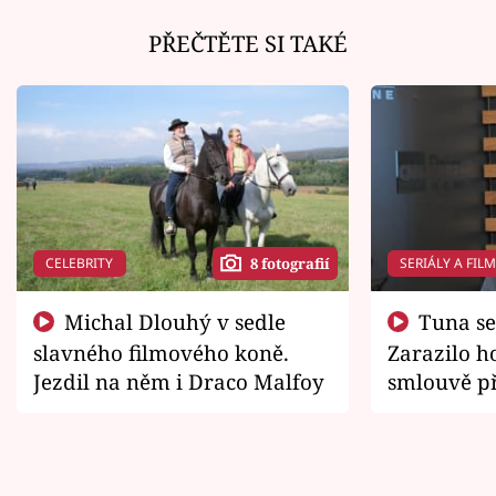
PŘEČTĚTE SI TAKÉ
CELEBRITY
SERIÁLY A FIL
8 fotografií
Michal Dlouhý v sedle
Tuna se chtěl vrátit domů.
slavného filmového koně.
Zarazilo ho
Jezdil na něm i Draco Malfoy
smlouvě př
zemřít