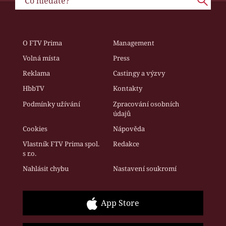
O FTV Prima
Management
Volná místa
Press
Reklama
Castingy a výzvy
HbbTV
Kontakty
Podmínky užívání
Zpracování osobních
údajů
Cookies
Nápověda
Vlastník FTV Prima spol.
Redakce
s r.o.
Nahlásit chybu
Nastavení soukromí
App Store