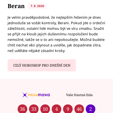
Beran
7. 8. 2026
Je velmi pravděpodobné, že nejlepším řešením je dnes
jednoduše se vzdát kontroly, Berani. Pokud jde o srdeční
záležitosti, ostatní lidé mohou být ve víru zmatku. Snažit
se přijít na kloub jejich duševnímu rozpoložení bude
nemožné, takže se o to ani nepokoušejte. Možná budete
chtít nechat věci plynout a uvidíte, jak dopadnete zítra,
než uděláte nějaké zásadní kroky.
CELÝ HOROSKOP PRO DNEŠNÍ DEN
Vaše šťastná čísla
36
33
10
4
9
46
2