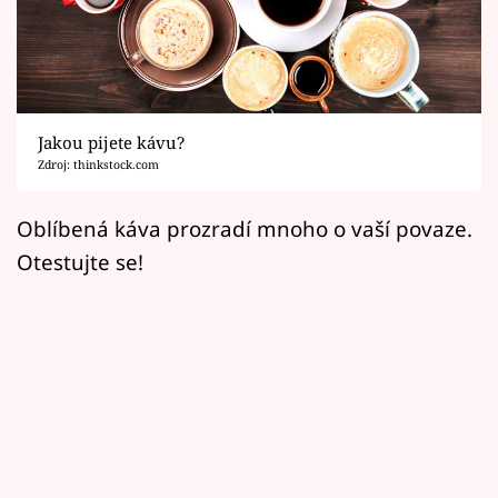
Horoskopy
Sledujte prima+
Filmový festival Karlovy Vary
Jakou pijete kávu?
Pořady
Zdroj: thinkstock.com
Mámy sobě
Oblíbená káva prozradí mnoho o vaší povaze.
Otestujte se!
Přihlášení
Sledujte nás