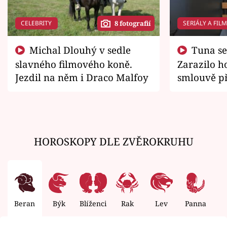
CELEBRITY
SERIÁLY A FIL
8 fotografií
Michal Dlouhý v sedle
Tuna se chtěl vrátit domů.
slavného filmového koně.
Zarazilo ho
Jezdil na něm i Draco Malfoy
smlouvě př
zemřít
HOROSKOPY DLE ZVĚROKRUHU
Beran
Býk
Blíženci
Rak
Lev
Panna
V