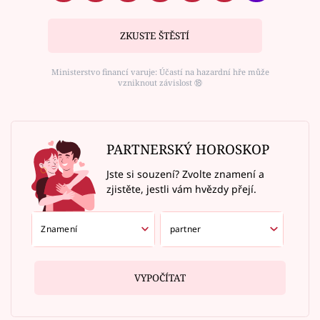
ZKUSTE ŠTĚSTÍ
Ministerstvo financí varuje: Účastí na hazardní hře může
vzniknout závislost ⑱
PARTNERSKÝ HOROSKOP
Jste si souzení? Zvolte znamení a
zjistěte, jestli vám hvězdy přejí.
VYPOČÍTAT