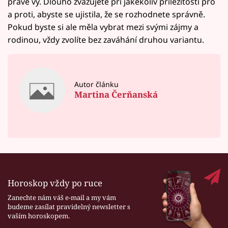
právě vy. Dlouho zvažujete při jakékoliv příležitosti pro
a proti, abyste se ujistila, že se rozhodnete správně.
Pokud byste si ale měla vybrat mezi svými zájmy a
rodinou, vždy zvolíte bez zaváhání druhou variantu.
Autor článku
Martina Čerňanská
Horoskop vždy po ruce
Zanechte nám váš e-mail a my vám
budeme zasílat pravidelný newsletter s
vaším horoskopem.