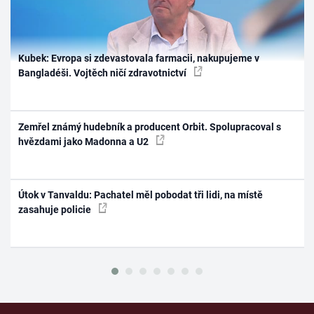
Kubek: Evropa si zdevastovala farmacii, nakupujeme v
Bangladéši. Vojtěch ničí zdravotnictví
Zemřel známý hudebník a producent Orbit. Spolupracoval s
hvězdami jako Madonna a U2
Útok v Tanvaldu: Pachatel měl pobodat tři lidi, na místě
zasahuje policie