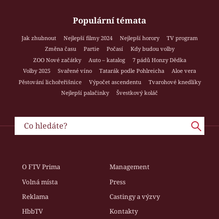
Populární témata
Jak zhubnout
Nejlepší filmy 2024
Nejlepší horory
TV program
Změna času
Partie
Počasí
Kdy budou volby
ZOO Nové začátky
Auto – katalog
7 pádů Honzy Dědka
Volby 2025
Svařené víno
Tatarák podle Pohlreicha
Aloe vera
Pěstování lichořeřišnice
Výpočet ascendentu
Tvarohové knedlíky
Nejlepší palačinky
Švestkový koláč
O FTV Prima
Management
Volná místa
Press
Reklama
Castingy a výzvy
HbbTV
Kontakty