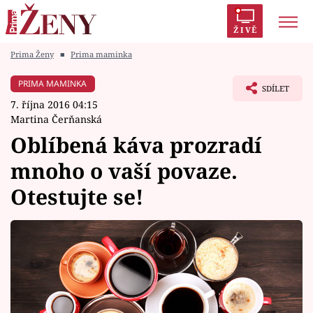
ŽIVĚ
Prima Ženy
■
Prima maminka
Trendy:
Polabí
Inspekce
Prostřeno!
AYTO?
PRIMA MAMINKA
SDÍLET
Módní alarm
Zrádci
Proměny
7. října 2016 04:15
Martina Čerňanská
Oblíbená káva prozradí
mnoho o vaší povaze.
Témata
Otestujte se!
Celebrity
Vztahy
Seriály