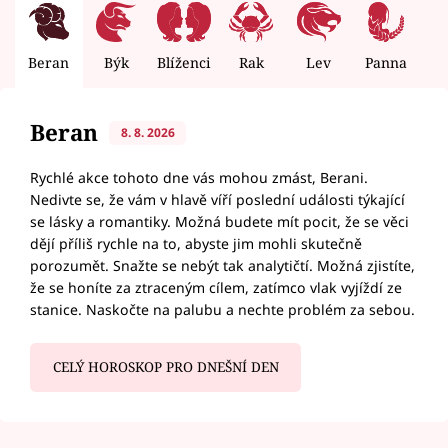
Beran
Býk
Blíženci
Rak
Lev
Panna
V
Beran
8. 8. 2026
Rychlé akce tohoto dne vás mohou zmást, Berani.
Nedivte se, že vám v hlavě víří poslední události týkající
se lásky a romantiky. Možná budete mít pocit, že se věci
dějí příliš rychle na to, abyste jim mohli skutečně
porozumět. Snažte se nebýt tak analytičtí. Možná zjistíte,
že se honíte za ztraceným cílem, zatímco vlak vyjíždí ze
stanice. Naskočte na palubu a nechte problém za sebou.
CELÝ HOROSKOP PRO DNEŠNÍ DEN