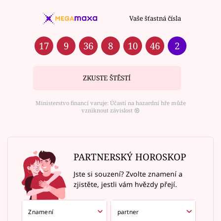
Vaše šťastná čísla
17
9
36
8
10
46
2
ZKUSTE ŠTĚSTÍ
Ministerstvo financí varuje: Účastí na hazardní hře může
vzniknout závislost ⑱
PARTNERSKÝ HOROSKOP
Jste si souzení? Zvolte znamení a
zjistěte, jestli vám hvězdy přejí.