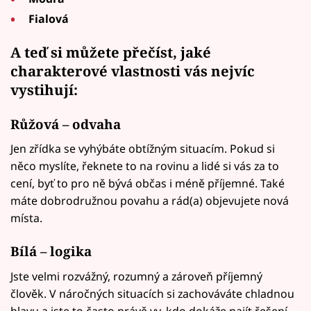
Fialová
A teď si můžete přečíst, jaké
charakterové vlastnosti vás nejvíc
vystihují:
Růžová – odvaha
Jen zřídka se vyhýbáte obtížným situacím. Pokud si
něco myslíte, řeknete to na rovinu a lidé si vás za to
cení, byť to pro ně bývá občas i méně příjemné. Také
máte dobrodružnou povahu a rád(a) objevujete nová
místa.
Bílá – logika
Jste velmi rozvážný, rozumný a zároveň příjemný
člověk. V náročných situacích si zachováváte chladnou
hlavu a jste to často právě vy, kdo dokáže najít řešení.