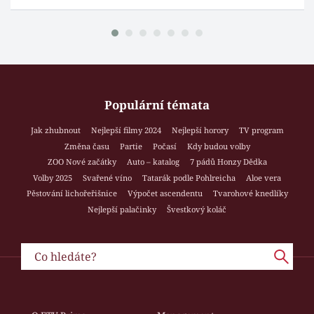
Populární témata
Jak zhubnout
Nejlepší filmy 2024
Nejlepší horory
TV program
Změna času
Partie
Počasí
Kdy budou volby
ZOO Nové začátky
Auto – katalog
7 pádů Honzy Dědka
Volby 2025
Svařené víno
Tatarák podle Pohlreicha
Aloe vera
Pěstování lichořeřišnice
Výpočet ascendentu
Tvarohové knedlíky
Nejlepší palačinky
Švestkový koláč