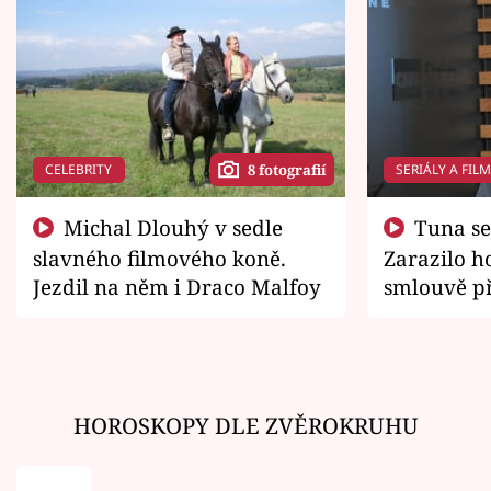
CELEBRITY
SERIÁLY A FIL
8 fotografií
Michal Dlouhý v sedle
Tuna se chtěl vrátit domů.
slavného filmového koně.
Zarazilo ho
Jezdil na něm i Draco Malfoy
smlouvě př
zemřít
HOROSKOPY DLE ZVĚROKRUHU