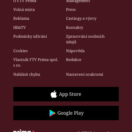
O FTV Prima
Management
Volná místa
Press
Reklama
Castingy a výzvy
HbbTV
Kontakty
Podmínky užívání
Zpracování osobních
údajů
Cookies
Nápověda
Vlastník FTV Prima spol.
Redakce
s r.o.
Nahlásit chybu
Nastavení soukromí
App Store
Google Play