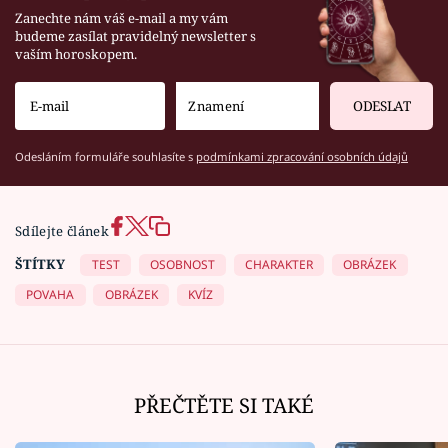
Zanechte nám váš e-mail a my vám
budeme zasílat pravidelný newsletter s
vaším horoskopem.
ODESLAT
Odesláním formuláře souhlasíte s
podmínkami zpracování osobních údajů
Sdílejte článek
ŠTÍTKY
TEST
OSOBNOST
CHARAKTER
OBRÁZEK
POVAHA
OBRÁZEK
KVÍZ
PŘEČTĚTE SI TAKÉ