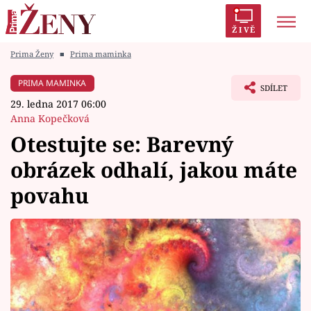
ŽIVĚ
Prima Ženy
■
Prima maminka
Trendy:
Polabí
Inspekce
Prostřeno!
AYTO?
PRIMA MAMINKA
SDÍLET
Módní alarm
Zrádci
Proměny
29. ledna 2017 06:00
Anna Kopečková
Otestujte se: Barevný
obrázek odhalí, jakou máte
Témata
povahu
Celebrity
Vztahy
Seriály