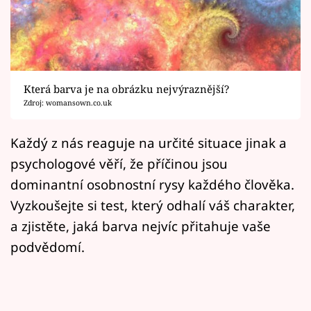
Horoskopy
Sledujte prima+
Filmový festival Karlovy Vary
Která barva je na obrázku nejvýraznější?
Pořady
Zdroj: womansown.co.uk
Mámy sobě
Každý z nás reaguje na určité situace jinak a
psychologové věří, že příčinou jsou
Přihlášení
dominantní osobnostní rysy každého člověka.
Vyzkoušejte si test, který odhalí váš charakter,
a zjistěte, jaká barva nejvíc přitahuje vaše
Sledujte nás
podvědomí.