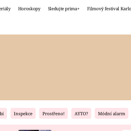
eriály
Horoskopy
Sledujte prima+
Filmový festival Karl
Celebrity
Recept
MÓDA A KRÁSA
HLAVNÍ JÍ
VZTAHY A SEX
SLADKÉ
PRIMA MAMINKA
ZDRAVÉ
bí
Inspekce
Prostřeno!
AYTO?
Módní alarm
Fresh
Living
RECEPTY
BYDLENÍ