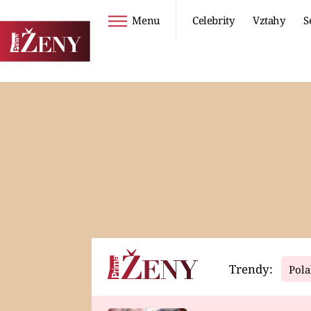
Menu
Celebrity
Vztahy
S
Seriály
Životní styl
ZOO
DIETY A HUBNUTÍ
PROSTŘENO!
CESTOVÁNÍ A
DOVOLENÁ
DUCH
ZDRAVÍ
Trendy:
Pola
Horoskopy
Video
ASTROČLÁNKY
SERIÁLY