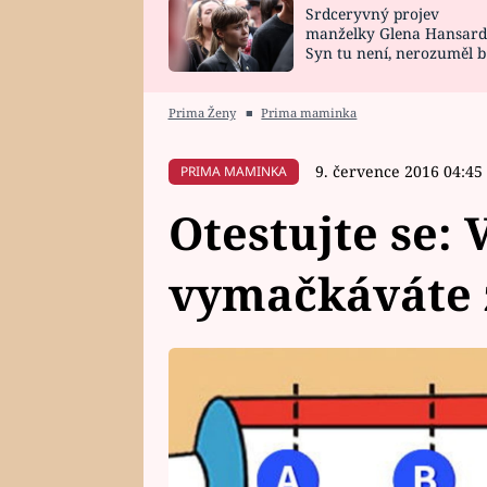
Srdceryvný projev
SNÁŘ
CELEBRITY
manželky Glena Hansard
Syn tu není, nerozuměl b
HOROSKOP NA
VAŘENÍ
tomu, vysvětlila
ROK 2023
Prima Ženy
■
Prima maminka
9. července 2016 04:45
PRIMA MAMINKA
Otestujte se:
vymačkáváte 