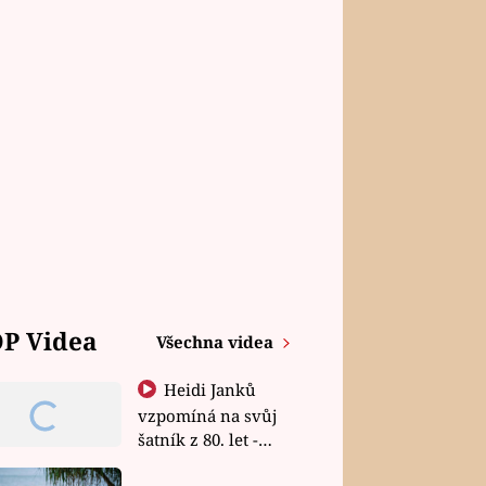
P Videa
Všechna videa
Heidi Janků
vzpomíná na svůj
šatník z 80. let -
Shopaholičky