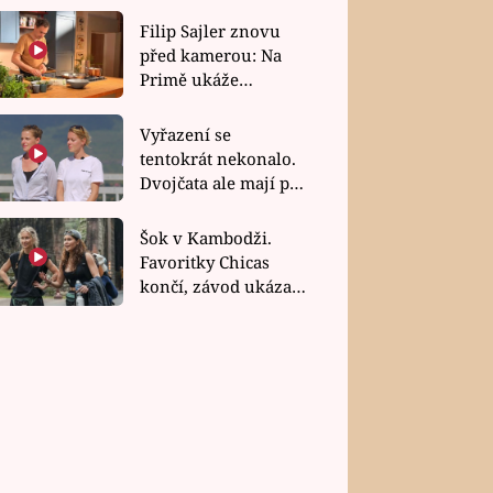
Filip Sajler znovu
před kamerou: Na
Primě ukáže
poctivou kuchyni i
rychlé recepty
Vyřazení se
tentokrát nekonalo.
Dvojčata ale mají po
uzavření třetí etapy
závodu nůž na krku
Šok v Kambodži.
Favoritky Chicas
končí, závod ukázal
svou nejtvrdší tvář