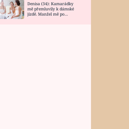
Denisa (34): Kamarádky
mě přemluvily k dámské
jízdě. Manžel mě po
návratu zaskočil