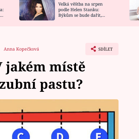
Velká věštba na srpen
NOVINKY
ZAHRADA
a:
podle Helen Stanku:
y
Býkům se bude dařit,
VIDEORECEPTY
DESIGN
Vodnáře čeká jízda
Anna Kopečková
SDÍLET
 V jakém místě
zubní pastu?