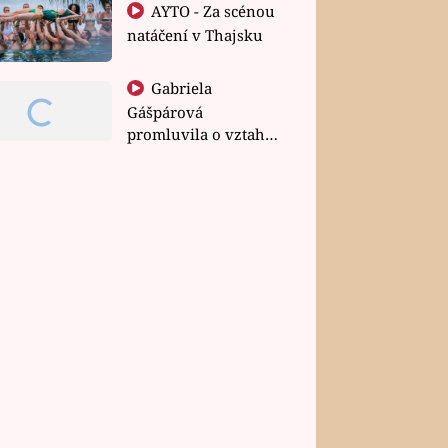
AYTO - Za scénou
natáčení v Thajsku
Gabriela
Gášpárová
promluvila o vztahu
a zakládání rodiny