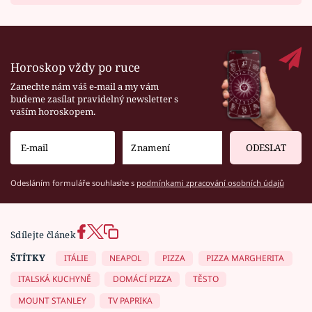
Horoskop vždy po ruce
Zanechte nám váš e-mail a my vám
budeme zasílat pravidelný newsletter s
vaším horoskopem.
ODESLAT
Odesláním formuláře souhlasíte s
podmínkami zpracování osobních údajů
Sdílejte článek
ŠTÍTKY
ITÁLIE
NEAPOL
PIZZA
PIZZA MARGHERITA
ITALSKÁ KUCHYNĚ
DOMÁCÍ PIZZA
TĚSTO
MOUNT STANLEY
TV PAPRIKA