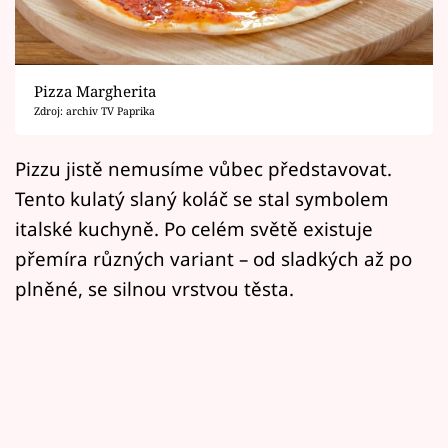
Horoskopy
Sledujte prima+
Pizza Margherita
Filmový festival Karlovy Vary
Zdroj: archiv TV Paprika
Pořady
Pizzu jistě nemusíme vůbec představovat.
Tento kulatý slaný koláč se stal symbolem
Mámy sobě
italské kuchyně. Po celém světě existuje
přemíra různých variant – od sladkých až po
Přihlášení
plněné, se silnou vrstvou těsta.
Sledujte nás