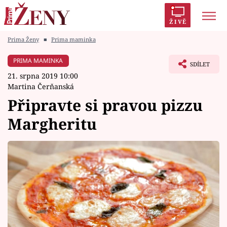
ŽIVĚ
Prima Ženy
■
Prima maminka
Trendy:
Polabí
Inspekce
Prostřeno!
AYTO?
PRIMA MAMINKA
SDÍLET
Módní alarm
Zrádci
Proměny
21. srpna 2019 10:00
Martina Čerňanská
Připravte si pravou pizzu
Margheritu
Témata
Celebrity
Vztahy
Seriály