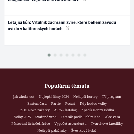
Létající kůň: Vrtulník zachránil zvíře, které během závodu
uvízlo v kalifornských horách
Populární témata
Jak zhubnout
Nejlepší filmy 2024
Nejlepší horory
TV program
Změna času
Partie
Počasí
Kdy budou volby
ZOO Nové začátky
Auto – katalog
7 pádů Honzy Dědka
Volby 2025
Svařené víno
Tatarák podle Pohlreicha
Aloe vera
Pěstování lichořeřišnice
Výpočet ascendentu
Tvarohové knedlíky
Nejlepší palačinky
Švestkový koláč