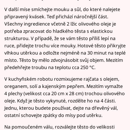
V další míse smíchejte mouku a sůl, do které nalejete
připravený kvásek. Teď přichází náročnější část.
Všechny ingredience včetně 2 lžic olivového oleje je
potřeba zpracovat do hladkého těsta s elastickou
strukturou. V případě, že se vám těsto příliš lepí na
ruce, přidejte trochu více mouky. Hotové těsto přikryjte
vlhkou utěrkou a odložte nejméně na 30 minut na teplé
místo. Těsto by mělo zdvojnásobit svůj objem. Mezitím
předehřejte troubu na teplotu cca 250 °C.
V kuchyňském robotu rozmixujeme rajčata s olejem,
oreganem, solí a kajenským pepřem. Mezitím vymažte
4 plechy (velikost cca 20 cm x 28 cm) trochou olivového
oleje. Když je těsto vykynuté, rozdělte ho na 4 části.
Jednu, kterou budete používat, dejte na dřevěný vál,
ostatní schovejte zpátky do mísy pod utěrku.
Na pomoučeném válu, rozválejte těsto do velikosti