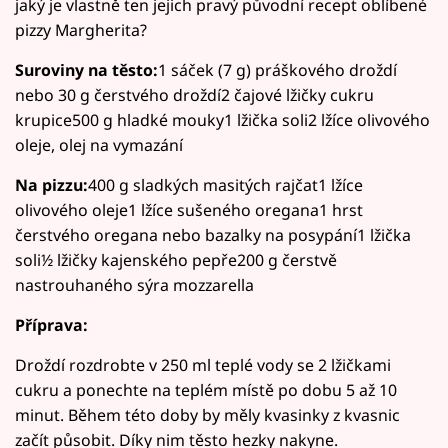
jaký je vlastně ten jejich pravý původní recept oblíbené
pizzy Margherita?
Suroviny na těsto:
1 sáček (7 g) práškového droždí
nebo 30 g čerstvého droždí2 čajové lžičky cukru
krupice500 g hladké mouky1 lžička soli2 lžíce olivového
oleje, olej na vymazání
Na pizzu:
400 g sladkých masitých rajčat1 lžíce
olivového oleje1 lžíce sušeného oregana1 hrst
čerstvého oregana nebo bazalky na posypání1 lžička
soli½ lžičky kajenského pepře200 g čerstvě
nastrouhaného sýra mozzarella
Příprava:
Droždí rozdrobte v 250 ml teplé vody se 2 lžičkami
cukru a ponechte na teplém místě po dobu 5 až 10
minut. Během této doby by měly kvasinky z kvasnic
začít působit. Díky nim těsto hezky nakyne.