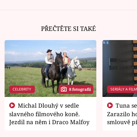
PŘEČTĚTE SI TAKÉ
CELEBRITY
SERIÁLY A FIL
8 fotografií
Michal Dlouhý v sedle
Tuna se chtěl vrátit domů.
slavného filmového koně.
Zarazilo ho
Jezdil na něm i Draco Malfoy
smlouvě př
zemřít