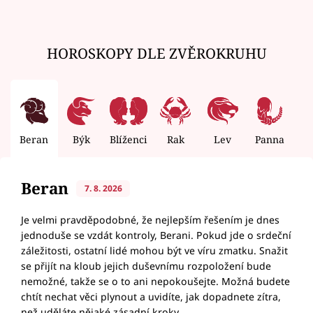
HOROSKOPY DLE ZVĚROKRUHU
Beran
Býk
Blíženci
Rak
Lev
Panna
V
Beran
7. 8. 2026
Je velmi pravděpodobné, že nejlepším řešením je dnes
jednoduše se vzdát kontroly, Berani. Pokud jde o srdeční
záležitosti, ostatní lidé mohou být ve víru zmatku. Snažit
se přijít na kloub jejich duševnímu rozpoložení bude
nemožné, takže se o to ani nepokoušejte. Možná budete
chtít nechat věci plynout a uvidíte, jak dopadnete zítra,
než uděláte nějaké zásadní kroky.