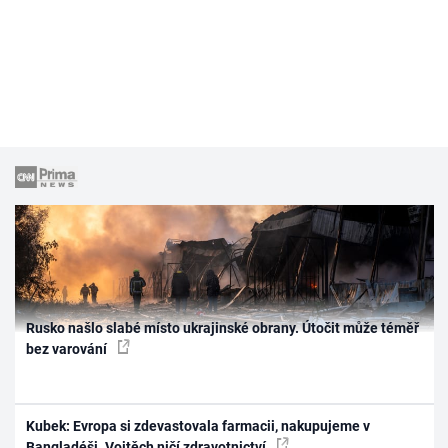
Rusko našlo slabé místo ukrajinské obrany. Útočit může téměř
bez varování
Kubek: Evropa si zdevastovala farmacii, nakupujeme v
Bangladéši. Vojtěch ničí zdravotnictví