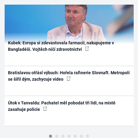
Kubek: Evropa si zdevastovala farmacii, nakupujeme v
Bangladéši. Vojtěch ničí zdravotnictví
Bratislavou otřásl výbuch: Hořela rafinerie Slovnaft. Metropolí
se šířil dým, zachycuje video
Útok v Tanvaldu: Pachatel měl pobodat tři lidi, na místě
zasahuje policie