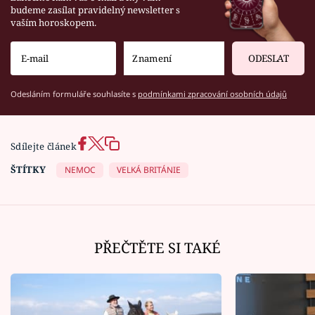
budeme zasílat pravidelný newsletter s
vaším horoskopem.
ODESLAT
Odesláním formuláře souhlasíte s
podmínkami zpracování osobních údajů
Sdílejte článek
ŠTÍTKY
NEMOC
VELKÁ BRITÁNIE
PŘEČTĚTE SI TAKÉ