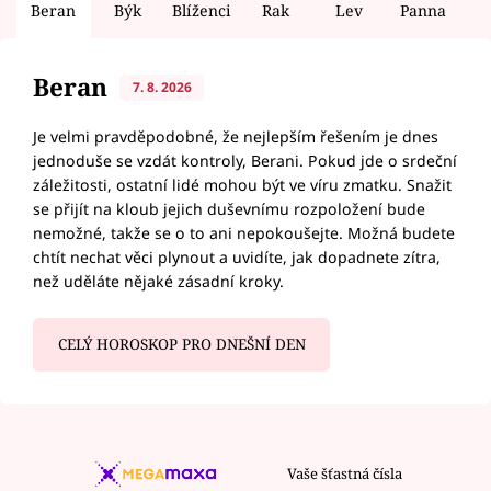
Beran
Býk
Blíženci
Rak
Lev
Panna
V
Beran
7. 8. 2026
Je velmi pravděpodobné, že nejlepším řešením je dnes
jednoduše se vzdát kontroly, Berani. Pokud jde o srdeční
záležitosti, ostatní lidé mohou být ve víru zmatku. Snažit
se přijít na kloub jejich duševnímu rozpoložení bude
nemožné, takže se o to ani nepokoušejte. Možná budete
chtít nechat věci plynout a uvidíte, jak dopadnete zítra,
než uděláte nějaké zásadní kroky.
CELÝ HOROSKOP PRO DNEŠNÍ DEN
Vaše šťastná čísla