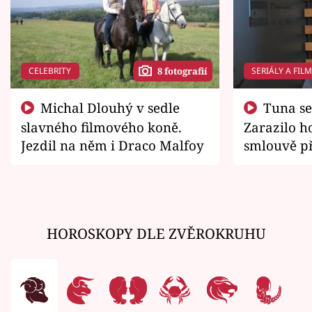
CELEBRITY
SERIÁLY A FIL
8 fotografií
Michal Dlouhý v sedle
Tuna se chtěl vrátit domů.
slavného filmového koně.
Zarazilo ho
Jezdil na něm i Draco Malfoy
smlouvě př
zemřít
HOROSKOPY DLE ZVĚROKRUHU