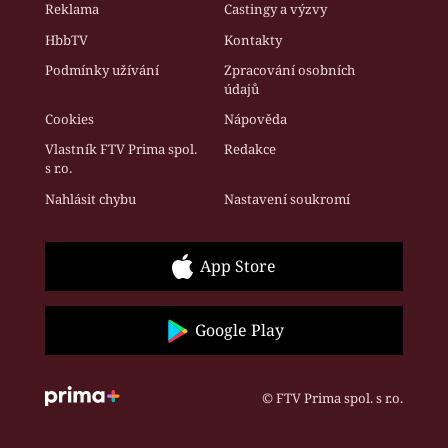
Reklama
Castingy a výzvy
HbbTV
Kontakty
Podmínky užívání
Zpracování osobních
údajů
Cookies
Nápověda
Vlastník FTV Prima spol.
Redakce
s r.o.
Nahlásit chybu
Nastavení soukromí
App Store
Google Play
© FTV Prima spol. s r.o.