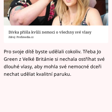
Horoskopy
Sledujte prima+
Filmový festival Karlovy Vary
Dívka přišla kvůli nemoci o všechny své vlasy
Pořady
Zdroj: Profimedia.cz
Mámy sobě
Pro svoje dítě byste udělali cokoliv. Třeba Jo
Green z Velké Británie si nechala ostříhat své
Přihlášení
dlouhé vlasy, aby mohla své nemocné dceři
nechat udělat kvalitní paruku.
Sledujte nás