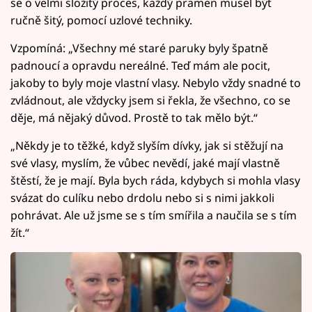
se o velmi složitý proces, každý pramen musel být
ručně šitý, pomocí uzlové techniky.
Vzpomíná: „Všechny mé staré paruky byly špatně
padnoucí a opravdu nereálné. Teď mám ale pocit,
jakoby to byly moje vlastní vlasy. Nebylo vždy snadné to
zvládnout, ale vždycky jsem si řekla, že všechno, co se
děje, má nějaký důvod. Prostě to tak mělo být.“
„Někdy je to těžké, když slyším dívky, jak si stěžují na
své vlasy, myslím, že vůbec nevědí, jaké mají vlastně
štěstí, že je mají. Byla bych ráda, kdybych si mohla vlasy
svázat do culíku nebo drdolu nebo si s nimi jakkoli
pohrávat. Ale už jsme se s tím smířila a naučila se s tím
žít.“