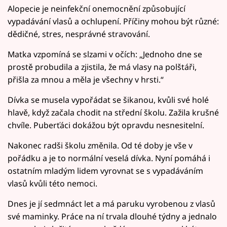
Alopecie je neinfekční onemocnění způsobující
vypadávání vlasů a ochlupení. Příčiny mohou být různé:
dědičné, stres, nesprávné stravování.
Matka vzpomíná se slzami v očích: „Jednoho dne se
prostě probudila a zjistila, že má vlasy na polštáři,
přišla za mnou a měla je všechny v hrsti.“
Dívka se musela vypořádat se šikanou, kvůli své holé
hlavě, když začala chodit na střední školu. Zažila krušné
chvíle. Puberťáci dokážou být opravdu nesnesitelní.
Nakonec radši školu změnila. Od té doby je vše v
pořádku a je to normální veselá dívka. Nyní pomáhá i
ostatním mladým lidem vyrovnat se s vypadáváním
vlasů kvůli této nemoci.
Dnes je jí sedmnáct let a má paruku vyrobenou z vlasů
své maminky. Práce na ní trvala dlouhé týdny a jednalo