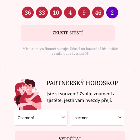
36
33
10
4
9
46
2
ZKUSTE ŠTĚSTÍ
Ministerstvo financí varuje: Účastí na hazardní hře může
vzniknout závislost ⑱
PARTNERSKÝ HOROSKOP
Jste si souzení? Zvolte znamení a
zjistěte, jestli vám hvězdy přejí.
VYPOČÍTAT