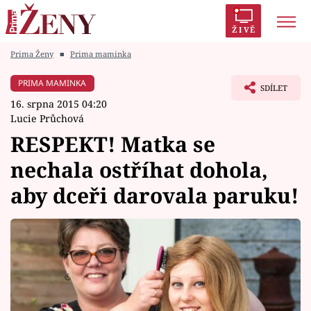
ŽIVĚ
Prima Ženy
■
Prima maminka
Trendy:
Polabí
Inspekce
Prostřeno!
AYTO?
PRIMA MAMINKA
SDÍLET
Módní alarm
Zrádci
Proměny
16. srpna 2015 04:20
Lucie Průchová
RESPEKT! Matka se
nechala ostříhat dohola,
Témata
aby dceři darovala paruku!
Celebrity
Vztahy
Seriály