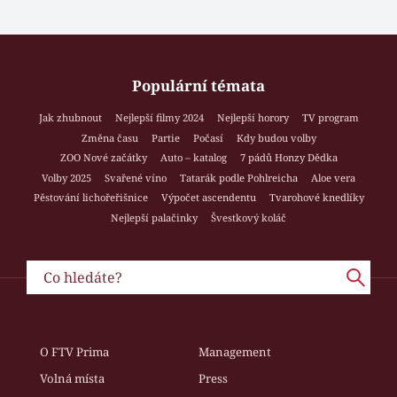
Populární témata
Jak zhubnout
Nejlepší filmy 2024
Nejlepší horory
TV program
Změna času
Partie
Počasí
Kdy budou volby
ZOO Nové začátky
Auto – katalog
7 pádů Honzy Dědka
Volby 2025
Svařené víno
Tatarák podle Pohlreicha
Aloe vera
Pěstování lichořeřišnice
Výpočet ascendentu
Tvarohové knedlíky
Nejlepší palačinky
Švestkový koláč
O FTV Prima
Management
Volná místa
Press