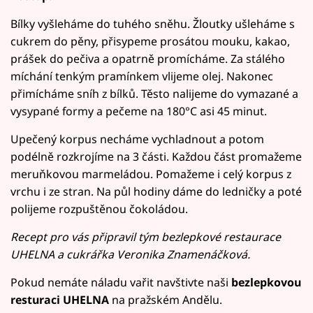
Bílky vyšleháme do tuhého sněhu. Žloutky ušleháme s
cukrem do pěny, přisypeme prosátou mouku, kakao,
prášek do pečiva a opatrně promícháme. Za stálého
míchání tenkým pramínkem vlijeme olej. Nakonec
přimícháme sníh z bílků. Těsto nalijeme do vymazané a
vysypané formy a pečeme na 180°C asi 45 minut.
Upečený korpus necháme vychladnout a potom
podélně rozkrojíme na 3 části. Každou část promažeme
meruňkovou marmeládou. Pomažeme i celý korpus z
vrchu i ze stran. Na půl hodiny dáme do ledničky a poté
polijeme rozpuštěnou čokoládou.
Recept pro vás připravil tým bezlepkové restaurace
UHELNA a cukrářka Veronika Znamenáčková.
Pokud nemáte náladu vařit navštivte naši
bezlepkovou
resturaci UHELNA
na pražském Andělu.