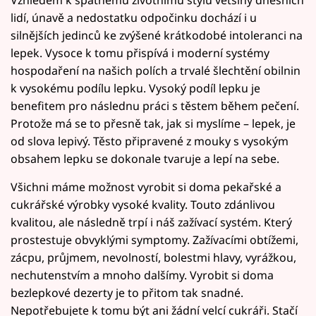
lidí, únavě a nedostatku odpočinku dochází i u
silnějších jedinců ke zvýšené krátkodobé intoleranci na
lepek. Vysoce k tomu přispívá i moderní systémy
hospodaření na našich polích a trvalé šlechtění obilnin
k vysokému podílu lepku. Vysoký podíl lepku je
benefitem pro následnu práci s těstem během pečení.
Protože má se to přesně tak, jak si myslíme – lepek, je
od slova lepivý. Těsto připravené z mouky s vysokým
obsahem lepku se dokonale tvaruje a lepí na sebe.
Všichni máme možnost vyrobit si doma pekařské a
cukrářské výrobky vysoké kvality. Touto zdánlivou
kvalitou, ale následně trpí i náš zažívací systém. Který
prostestuje obvyklými symptomy. Zažívacími obtížemi,
zácpu, průjmem, nevolností, bolestmi hlavy, vyrážkou,
nechutenstvím a mnoho dalšímy. Vyrobit si doma
bezlepkové dezerty je to přitom tak snadné.
Nepotřebujete k tomu být ani žádní velcí cukráři. Stačí