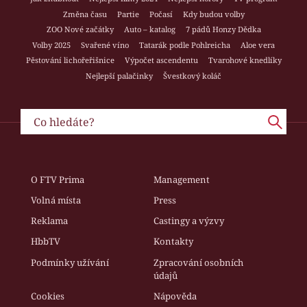
Změna času
Partie
Počasí
Kdy budou volby
ZOO Nové začátky
Auto – katalog
7 pádů Honzy Dědka
Volby 2025
Svařené víno
Tatarák podle Pohlreicha
Aloe vera
Pěstování lichořeřišnice
Výpočet ascendentu
Tvarohové knedlíky
Nejlepší palačinky
Švestkový koláč
O FTV Prima
Management
Volná místa
Press
Reklama
Castingy a výzvy
HbbTV
Kontakty
Podmínky užívání
Zpracování osobních
údajů
Cookies
Nápověda