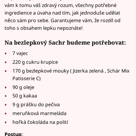
vám k tomu váš zdravý rozum, všechny potřebné
ingredience a úvaha nad tím, jak jednoduše udělat
něco sám pro sebe. Garantujeme vám, že rozdíl od
toho s obsahem lepku nepoznáte!
Na bezlepkový Sachr budeme potřebovat:
7 vajec
220 g cukru krupice
170 g bezlepkové mouky ( Jizerka zelená , Schär Mix
Patisserie C)
90 g oleje
50 g kakaa
9 g prášku do pečiva
meruňková marmeláda
hořká čokoláda na polití
Postup: