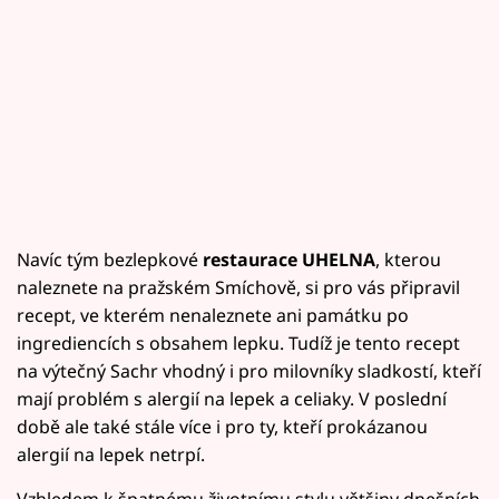
Navíc tým bezlepkové
restaurace UHELNA
, kterou
naleznete na pražském Smíchově, si pro vás připravil
recept, ve kterém nenaleznete ani památku po
ingrediencích s obsahem lepku. Tudíž je tento recept
na výtečný Sachr vhodný i pro milovníky sladkostí, kteří
mají problém s alergií na lepek a celiaky. V poslední
době ale také stále více i pro ty, kteří prokázanou
alergií na lepek netrpí.
Vzhledem k špatnému životnímu stylu většiny dnešních