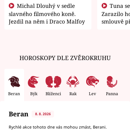
Michal Dlouhý v sedle
Tuna se chtěl vrátit domů.
slavného filmového koně.
Zarazilo ho
Jezdil na něm i Draco Malfoy
smlouvě př
zemřít
HOROSKOPY DLE ZVĚROKRUHU
Beran
Býk
Blíženci
Rak
Lev
Panna
V
Beran
8. 8. 2026
Rychlé akce tohoto dne vás mohou zmást, Berani.