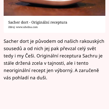
Horoskopy
Sledujte prima+
Sacher dort - Originální receptura
Filmový festival Karlovy Vary
Zdroj: www.uhelna.com
Pořady
Sacher dort je původem od našich rakouských
sousedů a od nich jej pak převzal celý svět
Mámy sobě
tedy i my Češi. Originální receptura Sachru je
stále držená zcela v tajnosti, ale i tento
Přihlášení
neoriginální recept jen výborný. A zaručeně
vás pohladí na duši.
Sledujte nás