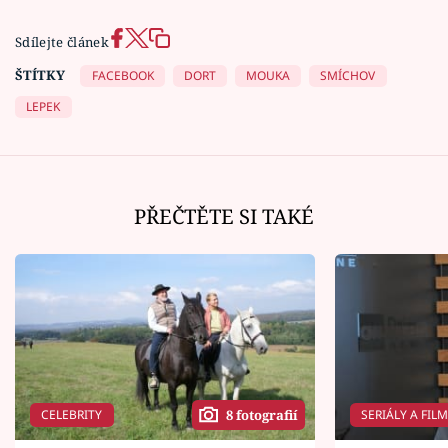
Sdílejte článek
ŠTÍTKY
FACEBOOK
DORT
MOUKA
SMÍCHOV
LEPEK
PŘEČTĚTE SI TAKÉ
CELEBRITY
SERIÁLY A FIL
8 fotografií