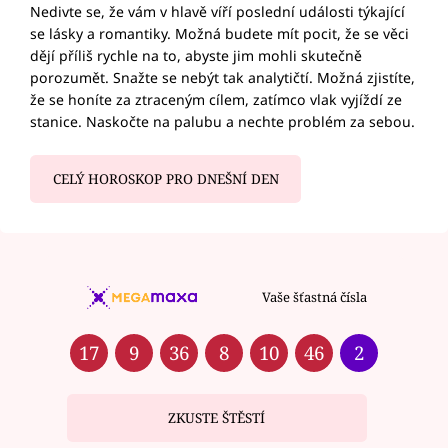
Nedivte se, že vám v hlavě víří poslední události týkající
se lásky a romantiky. Možná budete mít pocit, že se věci
dějí příliš rychle na to, abyste jim mohli skutečně
porozumět. Snažte se nebýt tak analytičtí. Možná zjistíte,
že se honíte za ztraceným cílem, zatímco vlak vyjíždí ze
stanice. Naskočte na palubu a nechte problém za sebou.
CELÝ HOROSKOP PRO DNEŠNÍ DEN
Vaše šťastná čísla
17
9
36
8
10
46
2
ZKUSTE ŠTĚSTÍ