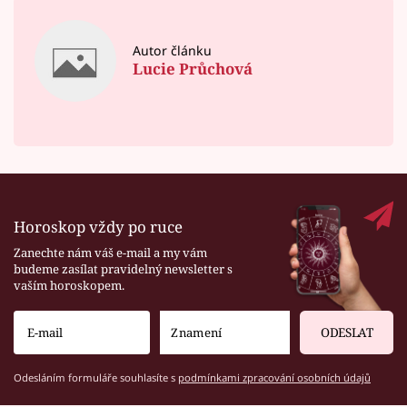
Autor článku
Lucie Průchová
Horoskop vždy po ruce
Zanechte nám váš e-mail a my vám
budeme zasílat pravidelný newsletter s
vaším horoskopem.
ODESLAT
Odesláním formuláře souhlasíte s
podmínkami zpracování osobních údajů