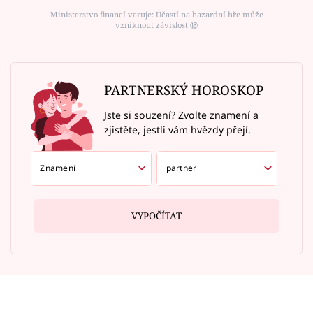
Ministerstvo financí varuje: Účastí na hazardní hře může
vzniknout závislost ⑱
PARTNERSKÝ HOROSKOP
Jste si souzení? Zvolte znamení a
zjistěte, jestli vám hvězdy přejí.
VYPOČÍTAT