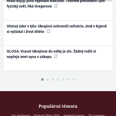
Hráči bojují proti vypínání videoher. Tvoříme precedent i pro
fyzický svět, říká Gregorová
Ohnivý úder v týlu: Ukrajinci ochromili rafinérie, útok v Kyjevě
si vyžádal i život dítěte
GLOSA: Vracet Ukrajince do války je zlo. Žádný rodič si
nepřeje smrt syna v zákopu
Populární témata
Jak zhubnout
Nejlepší filmy 2024
Nejlepší horory
TV program