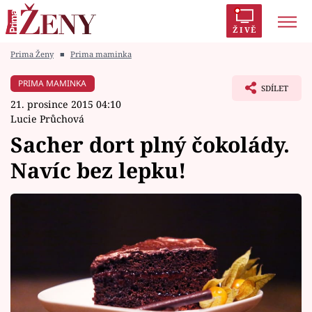
ŽIVĚ
Prima Ženy
■
Prima maminka
Trendy:
Polabí
Inspekce
Prostřeno!
AYTO?
PRIMA MAMINKA
SDÍLET
Módní alarm
Zrádci
Proměny
21. prosince 2015 04:10
Lucie Průchová
Sacher dort plný čokolády.
Navíc bez lepku!
Témata
Celebrity
Vztahy
Seriály