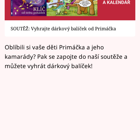
Horoskopy
Sledujte prima+
SOUTĚŽ: Vyhrajte dárkový balíček od Primáčka
Filmový festival Karlovy Vary
Oblíbili si vaše děti Primáčka a jeho
Pořady
kamarády? Pak se zapojte do naší soutěže a
Mámy sobě
můžete vyhrát dárkový balíček!
Přihlášení
Sledujte nás