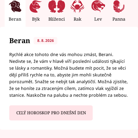
Beran
Býk
Blíženci
Rak
Lev
Panna
V
Beran
8. 8. 2026
Rychlé akce tohoto dne vás mohou zmást, Berani.
Nedivte se, že vám v hlavě víří poslední události týkající
se lásky a romantiky. Možná budete mít pocit, že se věci
dějí příliš rychle na to, abyste jim mohli skutečně
porozumět. Snažte se nebýt tak analytičtí. Možná zjistíte,
že se honíte za ztraceným cílem, zatímco vlak vyjíždí ze
stanice. Naskočte na palubu a nechte problém za sebou.
CELÝ HOROSKOP PRO DNEŠNÍ DEN