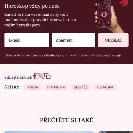
Horoskop vždy po ruce
Zanechte nám váš e-mail a my vám
budeme zasílat pravidelný newsletter s
vaším horoskopem.
ODESLAT
Odesláním formuláře souhlasíte s
podmínkami zpracování osobních údajů
Sdílejte článek
ŠTÍTKY
KNIHA
FTV PRIMA
SOUTĚŽ
POHÁDKA
PŘEČTĚTE SI TAKÉ