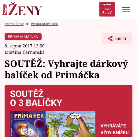
ŽIVĚ
Prima Ženy
■
Prima maminka
Trendy:
Polabí
Inspekce
Prostřeno!
AYTO?
PRIMA MAMINKA
SDÍLET
Módní alarm
Zrádci
Proměny
8. srpna 2017 13:00
Martina Čerňanská
SOUTĚŽ: Vyhrajte dárkový
balíček od Primáčka
Témata
Celebrity
Vztahy
Seriály