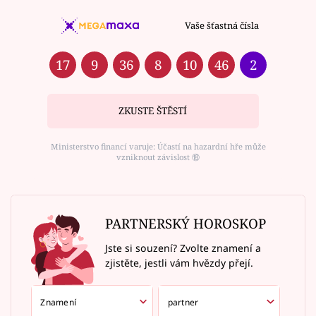
Vaše šťastná čísla
17
9
36
8
10
46
2
ZKUSTE ŠTĚSTÍ
Ministerstvo financí varuje: Účastí na hazardní hře může
vzniknout závislost ⑱
PARTNERSKÝ HOROSKOP
Jste si souzení? Zvolte znamení a
zjistěte, jestli vám hvězdy přejí.