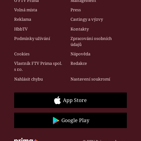
O FTV Prima
Management
Volná místa
Press
Reklama
Castingy a výzvy
HbbTV
Kontakty
Podmínky užívání
Zpracování osobních
údajů
Cookies
Nápověda
Vlastník FTV Prima spol.
Redakce
s r.o.
Nahlásit chybu
Nastavení soukromí
App Store
Google Play