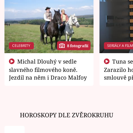
CELEBRITY
SERIÁLY A FIL
8 fotografií
Michal Dlouhý v sedle
Tuna se chtěl vrátit domů.
slavného filmového koně.
Zarazilo ho
Jezdil na něm i Draco Malfoy
smlouvě př
zemřít
HOROSKOPY DLE ZVĚROKRUHU