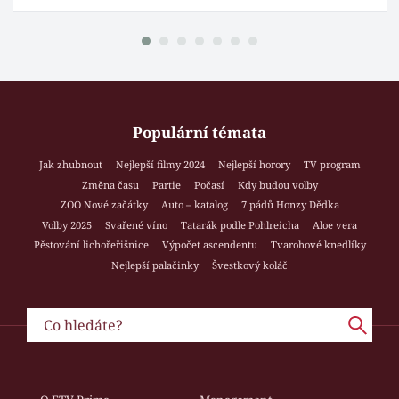
Populární témata
Jak zhubnout
Nejlepší filmy 2024
Nejlepší horory
TV program
Změna času
Partie
Počasí
Kdy budou volby
ZOO Nové začátky
Auto – katalog
7 pádů Honzy Dědka
Volby 2025
Svařené víno
Tatarák podle Pohlreicha
Aloe vera
Pěstování lichořeřišnice
Výpočet ascendentu
Tvarohové knedlíky
Nejlepší palačinky
Švestkový koláč