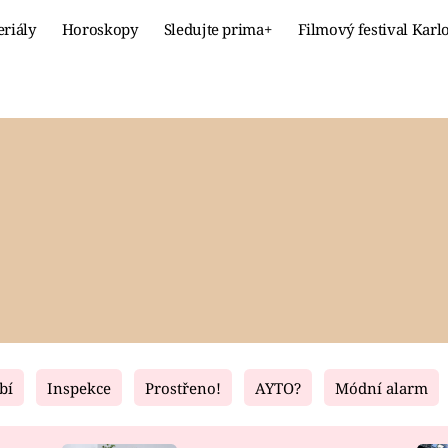
eriály
Horoskopy
Sledujte prima+
Filmový festival Karl
Celebrity
Recept
MÓDA A KRÁSA
HLAVNÍ JÍ
VZTAHY A SEX
SLADKÉ
PRIMA MAMINKA
ZDRAVÉ
bí
Inspekce
Prostřeno!
AYTO?
Módní alarm
Fresh
Living
RECEPTY
BYDLENÍ