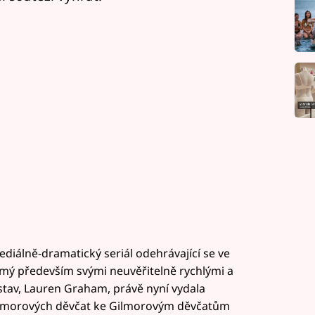
diálně-dramatický seriál odehrávající se ve
ámý především svými neuvěřitelně rychlými a
ostav, Lauren Graham, právě nyní vydala
Gilmorových děvčat ke Gilmorovým děvčatům