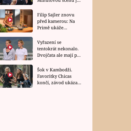
bez dubla
Filip Sajler znovu
před kamerou: Na
Primě ukáže
poctivou kuchyni i
rychlé recepty
Vyřazení se
tentokrát nekonalo.
Dvojčata ale mají po
uzavření třetí etapy
závodu nůž na krku
Šok v Kambodži.
Favoritky Chicas
končí, závod ukázal
svou nejtvrdší tvář