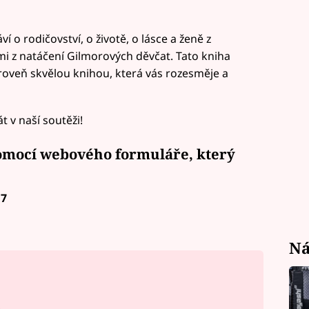
 o rodičovství, o životě, o lásce a ženě z
i z natáčení Gilmorových děvčat. Tato kniha
roveň skvělou knihou, která vás rozesměje a
 v naší soutěži!
pomocí webového formuláře, který
17
Ná