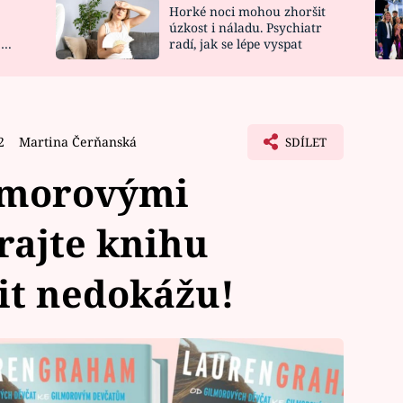
Horké noci mohou zhoršit
NOVINKY
ZAHRADA
úzkost i náladu. Psychiatr
 a
radí, jak se lépe vyspat
VIDEORECEPTY
DESIGN
2
Martina Čerňanská
SDÍLET
ilmorovými
rajte knihu
it nedokážu!