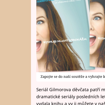
Zapojte se do naší soutěže a vyhrajte 
Seriál Gilmorova děvčata patří m
dramatické seriály posledních le
vydala knihu a vy ji můžete v naš