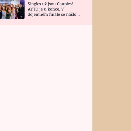
Singles už jsou Couples!
AYTO je u konce. V
dojemném finále se našlo
všech 10 Perfect Matchů