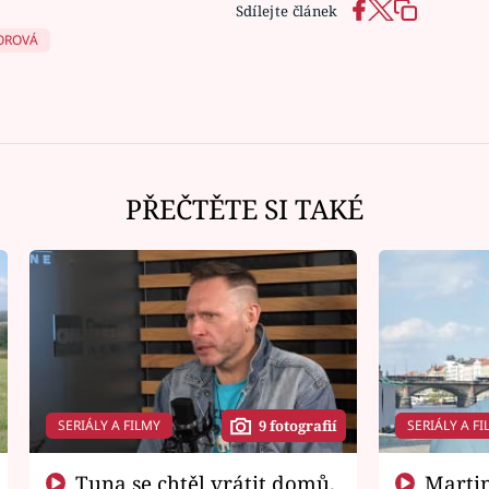
Sdílejte článek
OROVÁ
PŘEČTĚTE SI TAKÉ
SERIÁLY A FILMY
SERIÁLY A FI
9 fotografií
Tuna se chtěl vrátit domů.
Martin Písařík jako