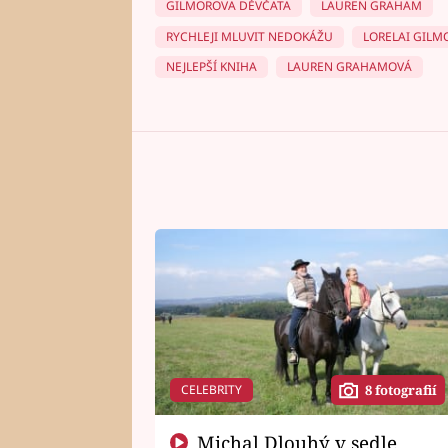
GILMOROVA DĚVČATA
LAUREN GRAHAM
RYCHLEJI MLUVIT NEDOKÁŽU
LORELAI GILM
NEJLEPŠÍ KNIHA
LAUREN GRAHAMOVÁ
CELEBRITY
8 fotografií
Michal Dlouhý v sedle