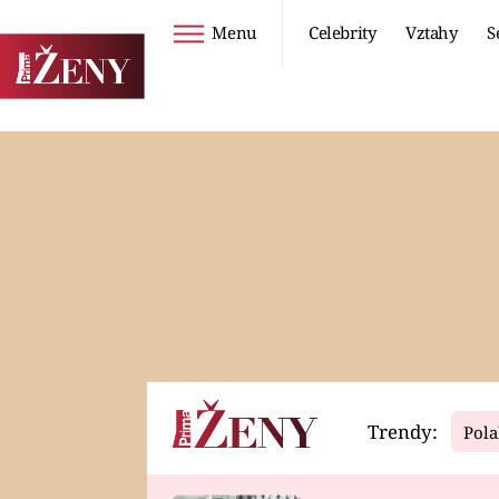
Menu
Celebrity
Vztahy
S
Seriály
Životní styl
ZOO
DIETY A HUBNUTÍ
PROSTŘENO!
CESTOVÁNÍ A
DOVOLENÁ
DUCH
ZDRAVÍ
Trendy:
Pola
Horoskopy
Video
ASTROČLÁNKY
SERIÁLY