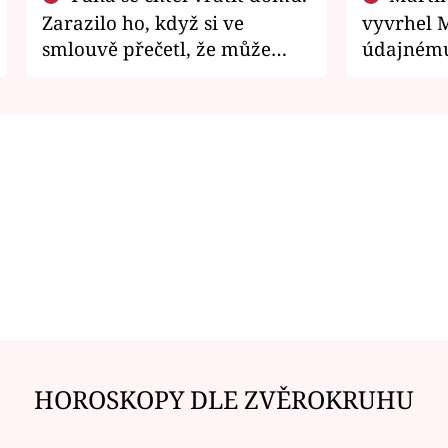
Zarazilo ho, když si ve
vyvrhel 
smlouvě přečetl, že může
údajnému
zemřít
je v nemil
HOROSKOPY DLE ZVĚROKRUHU