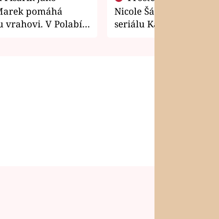
Marek pomáhá
Nicole Šáchová získala r
 vrahovi. V Polabí
seriálu Kamarádi
osti