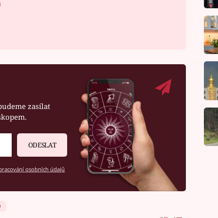
á
budeme zasílat
oskopem.
ODESLAT
racování osobních údajů
D