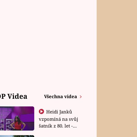
P Videa
Všechna videa
Heidi Janků
vzpomíná na svůj
šatník z 80. let -
Shopaholičky