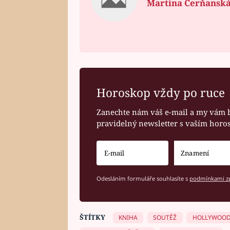
Martina Čerňansk
Horoskop vždy po ruce
Zanechte nám váš e-mail a my vám 
pravidelný newsletter s vaším hor
Odesláním formuláře souhlasíte s
podmínkami zp
ŠTÍTKY
KNIHA
SOUTĚŽ
HOLLYWOO