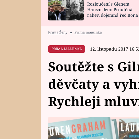
Rozloučení s Glenem
SNÁŘ
CELEBRITY
Hansardem: Proutěná
rakev, dojemná řeč Bona
HOROSKOP NA
VAŘENÍ
zpěv Irglové s Vedderem
ROK 2023
Prima Ženy
■
Prima maminka
12. listopadu 2017 16:5
PRIMA MAMINKA
Soutěžte s G
děvčaty a vyh
Rychleji mluv