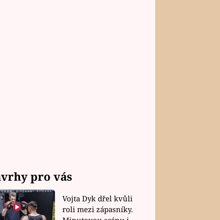
vrhy pro vás
Vojta Dyk dřel kvůli
roli mezi zápasníky.
Minutovou scénu jel