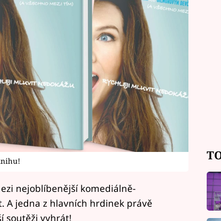
TO
knihu!
ezi nejoblíbenější komediálně-
t. A jedna z hlavních hrdinek právě
í soutěži vyhrát!