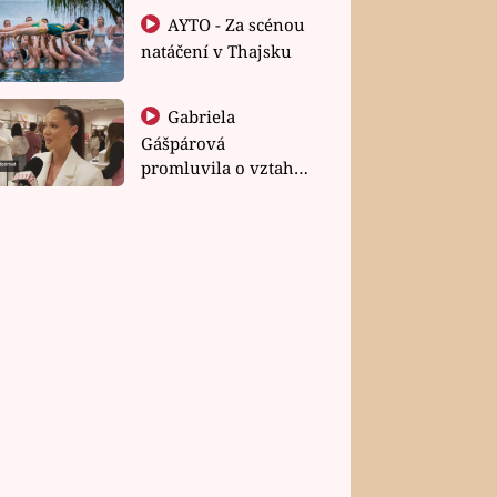
AYTO - Za scénou
natáčení v Thajsku
Gabriela
Gášpárová
promluvila o vztahu
a zakládání rodiny