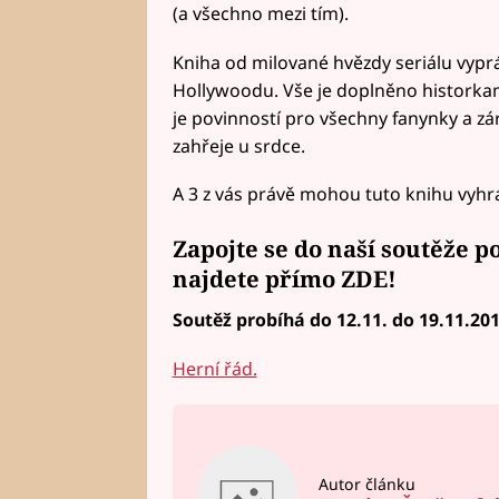
(a všechno mezi tím).
Kniha od milované hvězdy seriálu vypráví
Hollywoodu. Vše je doplněno historkam
je povinností pro všechny fanynky a zá
zahřeje u srdce.
A 3 z vás právě mohou tuto knihu vyhrát
Zapojte se do naší soutěže 
najdete
přímo ZDE
!
Soutěž probíhá do 12.11. do 19.11.20
Herní řád.
Autor článku