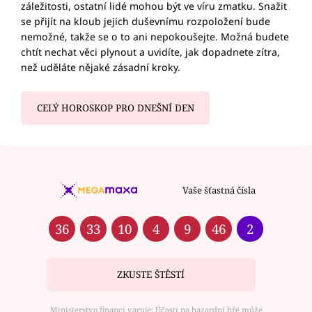
záležitosti, ostatní lidé mohou být ve víru zmatku. Snažit
se přijít na kloub jejich duševnímu rozpoložení bude
nemožné, takže se o to ani nepokoušejte. Možná budete
chtít nechat věci plynout a uvidíte, jak dopadnete zítra,
než uděláte nějaké zásadní kroky.
CELÝ HOROSKOP PRO DNEŠNÍ DEN
Vaše šťastná čísla
36
33
10
4
9
46
2
ZKUSTE ŠTĚSTÍ
Ministerstvo financí varuje: Účastí na hazardní hře může