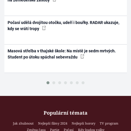
na zemědělské zásoby
Počasí udělá dvojitou otočku, udeří i bouřky. RADAR ukazuje,
kdy se vrátí tropy
Masová střelba v thajské škole: Na místě je sedm mrtvých.
Student po útoku spáchal sebevraždu
Populární témata
Jak zhubnout
Nejlepší filmy 2024
Nejlepší horory
TV program
Změna času
Partie
Počasí
Kdy budou volby