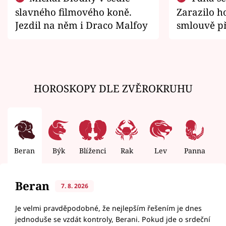
slavného filmového koně.
Zarazilo ho
Jezdil na něm i Draco Malfoy
smlouvě př
zemřít
HOROSKOPY DLE ZVĚROKRUHU
Beran
Býk
Blíženci
Rak
Lev
Panna
V
Beran
7. 8. 2026
Je velmi pravděpodobné, že nejlepším řešením je dnes
jednoduše se vzdát kontroly, Berani. Pokud jde o srdeční