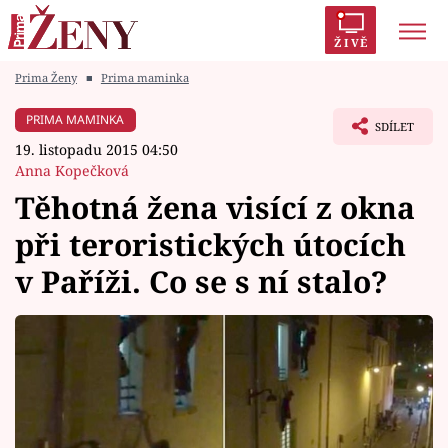
ŽIVĚ
Prima Ženy
■
Prima maminka
Trendy:
Polabí
Inspekce
Prostřeno!
AYTO?
PRIMA MAMINKA
SDÍLET
Módní alarm
Zrádci
Proměny
19. listopadu 2015 04:50
Anna Kopečková
Těhotná žena visící z okna
při teroristických útocích
Témata
v Paříži. Co se s ní stalo?
Celebrity
Vztahy
Seriály