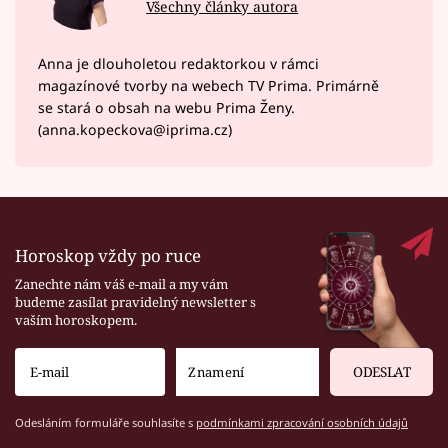
Všechny články autora
Anna je dlouholetou redaktorkou v rámci
magazínové tvorby na webech TV Prima. Primárně
se stará o obsah na webu Prima Ženy.
(anna.kopeckova@iprima.cz)
Horoskop vždy po ruce
Zanechte nám váš e-mail a my vám
budeme zasílat pravidelný newsletter s
vaším horoskopem.
ODESLAT
Odesláním formuláře souhlasíte s
podmínkami zpracování osobních údajů