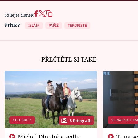
Sdílejte článek
ŠTÍTKY
ISLÁM
PAŘÍŽ
TERORISTÉ
PŘEČTĚTE SI TAKÉ
CELEBRITY
SERIÁLY A FIL
8 fotografií
Michal Dlouhý v sedle
Tuna se chtěl vrátit domů.