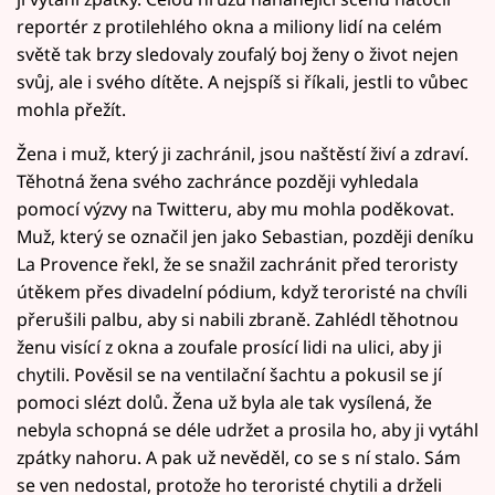
reportér z protilehlého okna a miliony lidí na celém
světě tak brzy sledovaly zoufalý boj ženy o život nejen
svůj, ale i svého dítěte. A nejspíš si říkali, jestli to vůbec
mohla přežít.
Žena i muž, který ji zachránil, jsou naštěstí živí a zdraví.
Těhotná žena svého zachránce později vyhledala
pomocí výzvy na Twitteru, aby mu mohla poděkovat.
Muž, který se označil jen jako Sebastian, později deníku
La Provence řekl, že se snažil zachránit před teroristy
útěkem přes divadelní pódium, když teroristé na chvíli
přerušili palbu, aby si nabili zbraně. Zahlédl těhotnou
ženu visící z okna a zoufale prosící lidi na ulici, aby ji
chytili. Pověsil se na ventilační šachtu a pokusil se jí
pomoci slézt dolů. Žena už byla ale tak vysílená, že
nebyla schopná se déle udržet a prosila ho, aby ji vytáhl
zpátky nahoru. A pak už nevěděl, co se s ní stalo. Sám
se ven nedostal, protože ho teroristé chytili a drželi