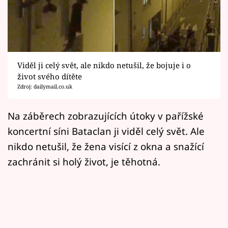
Horoskopy
Sledujte prima+
Filmový festival Karlovy Vary
Viděl ji celý svět, ale nikdo netušil, že bojuje i o
Pořady
život svého dítěte
Zdroj: dailymail.co.uk
Mámy sobě
Na záběrech zobrazujících útoky v pařížské
koncertní síni Bataclan ji viděl celý svět. Ale
Přihlášení
nikdo netušil, že žena visící z okna a snažící
zachránit si holý život, je těhotná.
Sledujte nás