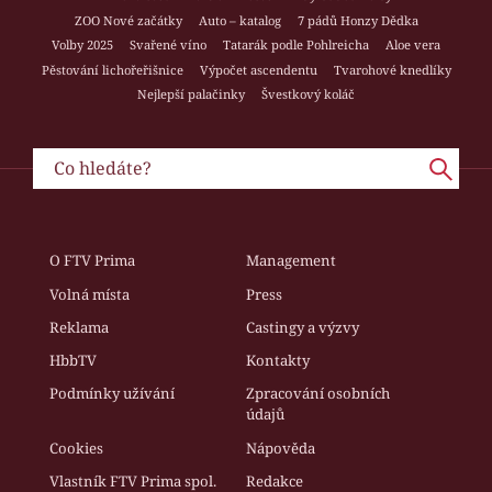
ZOO Nové začátky
Auto – katalog
7 pádů Honzy Dědka
Volby 2025
Svařené víno
Tatarák podle Pohlreicha
Aloe vera
Pěstování lichořeřišnice
Výpočet ascendentu
Tvarohové knedlíky
Nejlepší palačinky
Švestkový koláč
O FTV Prima
Management
Volná místa
Press
Reklama
Castingy a výzvy
HbbTV
Kontakty
Podmínky užívání
Zpracování osobních
údajů
Cookies
Nápověda
Vlastník FTV Prima spol.
Redakce