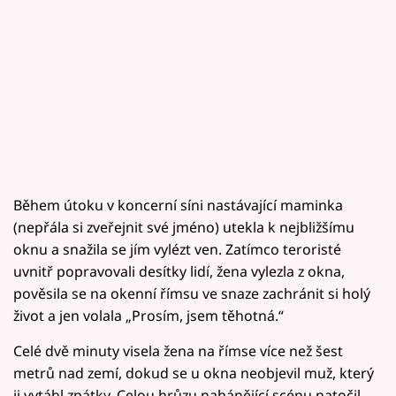
Během útoku v koncerní síni nastávající maminka
(nepřála si zveřejnit své jméno) utekla k nejbližšímu
oknu a snažila se jím vylézt ven. Zatímco teroristé
uvnitř popravovali desítky lidí, žena vylezla z okna,
pověsila se na okenní římsu ve snaze zachránit si holý
život a jen volala „Prosím, jsem těhotná.“
Celé dvě minuty visela žena na římse více než šest
metrů nad zemí, dokud se u okna neobjevil muž, který
ji vytáhl zpátky. Celou hrůzu nahánějící scénu natočil