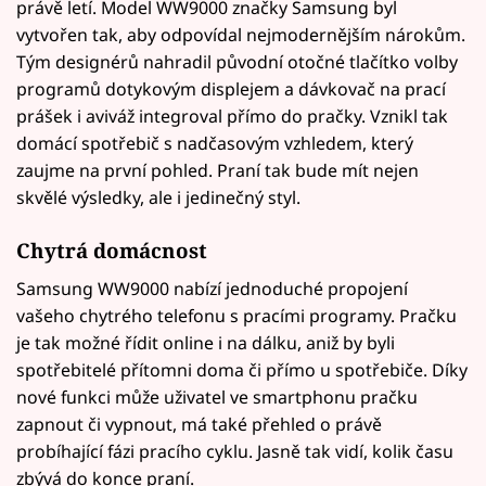
právě letí. Model WW9000 značky Samsung byl
vytvořen tak, aby odpovídal nejmodernějším nárokům.
Tým designérů nahradil původní otočné tlačítko volby
programů dotykovým displejem a dávkovač na prací
prášek i aviváž integroval přímo do pračky. Vznikl tak
domácí spotřebič s nadčasovým vzhledem, který
zaujme na první pohled. Praní tak bude mít nejen
skvělé výsledky, ale i jedinečný styl.
Chytrá domácnost
Samsung WW9000 nabízí jednoduché propojení
vašeho chytrého telefonu s pracími programy. Pračku
je tak možné řídit online i na dálku, aniž by byli
spotřebitelé přítomni doma či přímo u spotřebiče. Díky
nové funkci může uživatel ve smartphonu pračku
zapnout či vypnout, má také přehled o právě
probíhající fázi pracího cyklu. Jasně tak vidí, kolik času
zbývá do konce praní.