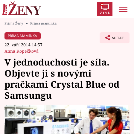
ŽIVĚ
Prima Ženy
■
Prima maminka
Trendy:
Polabí
Inspekce
Prostřeno!
AYTO?
PRIMA MAMINKA
SDÍLET
Módní alarm
Zrádci
Proměny
22. září 2014 14:57
Anna Kopečková
V jednoduchosti je síla.
Objevte ji s novými
Témata
pračkami Crystal Blue od
Celebrity
Samsungu
Vztahy
Seriály