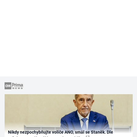
Nikdy nezpochybňujte voliče ANO, smál se Staněk. Dle