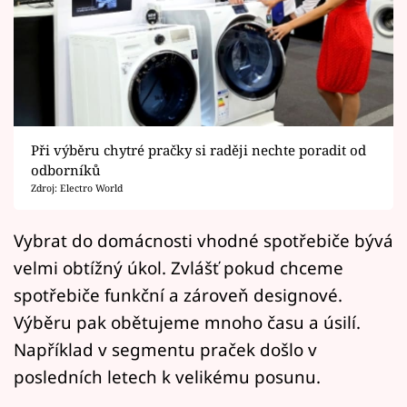
Horoskopy
Sledujte prima+
Filmový festival Karlovy Vary
Pořady
Při výběru chytré pračky si raději nechte poradit od
odborníků
Mámy sobě
Zdroj: Electro World
Přihlášení
Vybrat do domácnosti vhodné spotřebiče bývá
velmi obtížný úkol. Zvlášť pokud chceme
spotřebiče funkční a zároveň designové.
Sledujte nás
Výběru pak obětujeme mnoho času a úsilí.
Například v segmentu praček došlo v
posledních letech k velikému posunu.