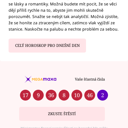
se lásky a romantiky. Možná budete mít pocit, že se věci
dějí příliš rychle na to, abyste jim mohli skutečně
porozumět. Snažte se nebýt tak analytičtí. Možná zjistíte,
že se honíte za ztraceným cílem, zatímco vlak vyjíždí ze
stanice. Naskočte na palubu a nechte problém za sebou.
CELÝ HOROSKOP PRO DNEŠNÍ DEN
Vaše šťastná čísla
17
9
36
8
10
46
2
ZKUSTE ŠTĚSTÍ