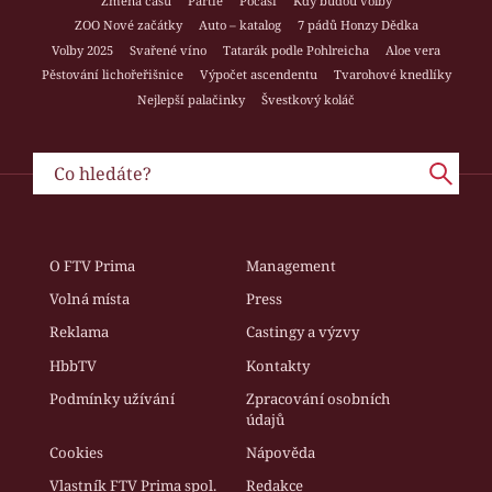
Změna času
Partie
Počasí
Kdy budou volby
ZOO Nové začátky
Auto – katalog
7 pádů Honzy Dědka
Volby 2025
Svařené víno
Tatarák podle Pohlreicha
Aloe vera
Pěstování lichořeřišnice
Výpočet ascendentu
Tvarohové knedlíky
Nejlepší palačinky
Švestkový koláč
O FTV Prima
Management
Volná místa
Press
Reklama
Castingy a výzvy
HbbTV
Kontakty
Podmínky užívání
Zpracování osobních
údajů
Cookies
Nápověda
Vlastník FTV Prima spol.
Redakce