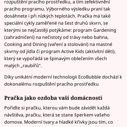
rozpuštění pracího prostředku, a tím zefektivnění
pracího programu. Výborného výsledku praní tak
dosáhnete i při nízkých teplotách. Pračka má také
speciální cykly zaměřené na šest druhů skvrn, se
kterými se nejčastěji potýkáme: program Gardening
(zahradničení) na nečistoty od trávy nebo bahna,
Cooking and Dining (vaření a stolování) na mastné
skvrny od jídla či program Active Kids (aktivitní děti),
který se vypořádá se špinavým oblečením všech
malých „raubířů“.
Díky unikátní moderní technologii EcoBubble dochází k
dokonalému rozpuštění pracího prostředku
Pračka jako ozdoba vaší domácnosti
Pořiďte si pračku, kterou vám bude závidět každá
návštěva, pračku, která se stane šperkem vašeho
domova. Moderní tvary a hladké křivky jsou tím, co