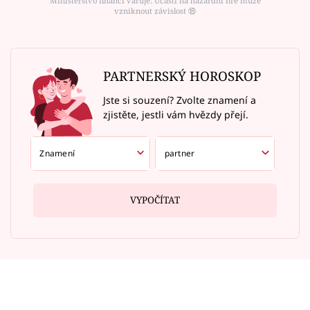
Ministerstvo financí varuje: Účastí na hazardní hře může
vzniknout závislost ⑱
PARTNERSKÝ HOROSKOP
Jste si souzení? Zvolte znamení a
zjistěte, jestli vám hvězdy přejí.
VYPOČÍTAT