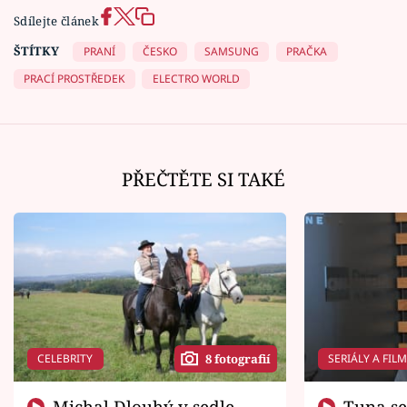
Sdílejte článek
ŠTÍTKY
PRANÍ
ČESKO
SAMSUNG
PRAČKA
PRACÍ PROSTŘEDEK
ELECTRO WORLD
PŘEČTĚTE SI TAKÉ
CELEBRITY
SERIÁLY A FIL
8 fotografií
Michal Dlouhý v sedle
Tuna se chtěl vrátit domů.