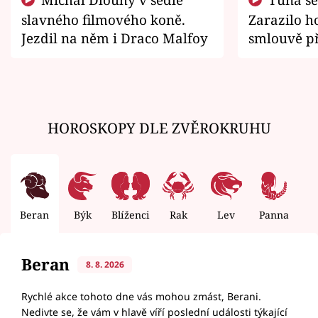
slavného filmového koně.
Zarazilo ho
Jezdil na něm i Draco Malfoy
smlouvě př
zemřít
HOROSKOPY DLE ZVĚROKRUHU
Beran
Býk
Blíženci
Rak
Lev
Panna
V
Beran
8. 8. 2026
Rychlé akce tohoto dne vás mohou zmást, Berani.
Nedivte se, že vám v hlavě víří poslední události týkající