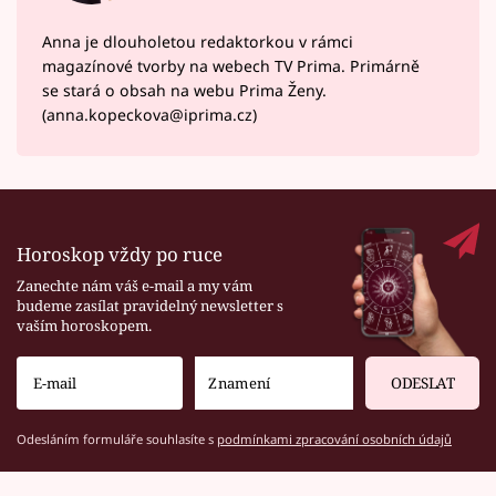
Anna je dlouholetou redaktorkou v rámci
magazínové tvorby na webech TV Prima. Primárně
se stará o obsah na webu Prima Ženy.
(anna.kopeckova@iprima.cz)
Horoskop vždy po ruce
Zanechte nám váš e-mail a my vám
budeme zasílat pravidelný newsletter s
vaším horoskopem.
ODESLAT
Odesláním formuláře souhlasíte s
podmínkami zpracování osobních údajů