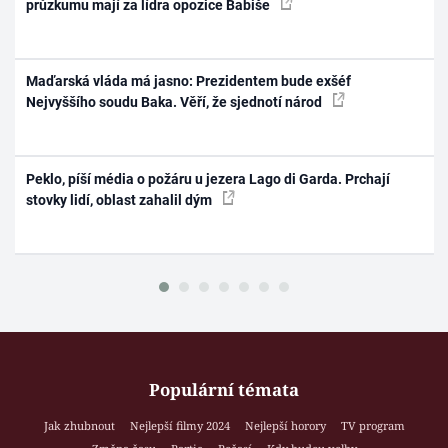
průzkumu mají za lídra opozice Babiše
Maďarská vláda má jasno: Prezidentem bude exšéf
Nejvyššího soudu Baka. Věří, že sjednotí národ
Peklo, píší média o požáru u jezera Lago di Garda. Prchají
stovky lidí, oblast zahalil dým
Populární témata
Jak zhubnout
Nejlepší filmy 2024
Nejlepší horory
TV program