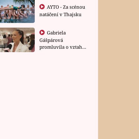
AYTO - Za scénou
natáčení v Thajsku
Gabriela
Gášpárová
promluvila o vztahu
a zakládání rodiny