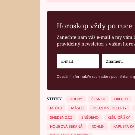
Horoskop vždy po ruce
Zanechte nám váš e-mail a my vám 
pravidelný newsletter s vaším hor
Odesláním formuláře souhlasíte s
podmínkami zp
ŠTÍTKY
HOUBY
ČESNEK
OŘECHY
MLÉKO
MÁSLO
PODZIMNÍ RECEPTY
SNEDENO.CZ
SNĚDENO
KEŠU OŘÍŠKY
HOUBOVÁ SEKANÁ
ROHLÍK
KAPUSTA K