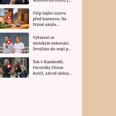
bez dubla
Filip Sajler znovu
před kamerou: Na
Primě ukáže
poctivou kuchyni i
rychlé recepty
Vyřazení se
tentokrát nekonalo.
Dvojčata ale mají po
uzavření třetí etapy
závodu nůž na krku
Šok v Kambodži.
Favoritky Chicas
končí, závod ukázal
svou nejtvrdší tvář