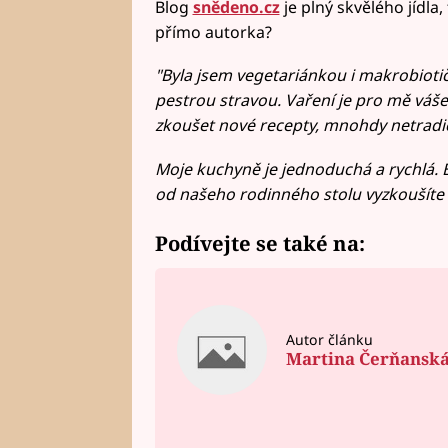
Blog
snědeno.cz
je plný skvělého jídla,
přímo autorka?
"Byla jsem vegetariánkou i makrobiotič
pestrou stravou. Vaření je pro mě váše
zkoušet nové recepty, mnohdy netradič
Moje kuchyně je jednoduchá a rychlá.
od našeho rodinného stolu vyzkoušíte a
Podívejte se také na:
Autor článku
Martina Čerňansk