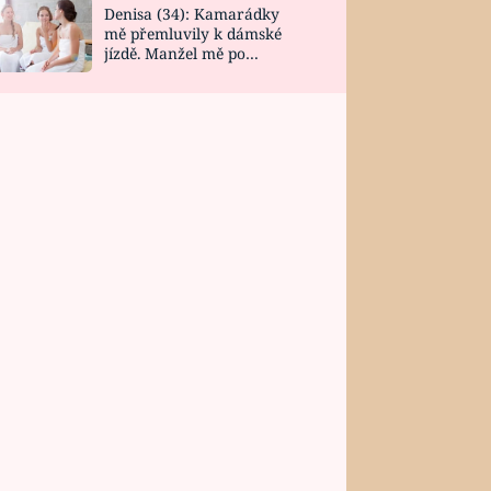
Denisa (34): Kamarádky
mě přemluvily k dámské
jízdě. Manžel mě po
návratu zaskočil