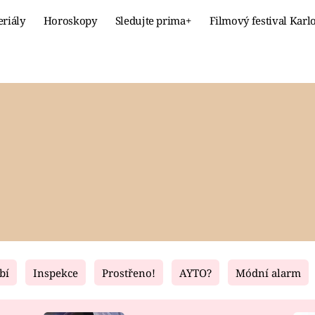
eriály
Horoskopy
Sledujte prima+
Filmový festival Karl
Celebrity
Recept
MÓDA A KRÁSA
HLAVNÍ JÍ
VZTAHY A SEX
SLADKÉ
PRIMA MAMINKA
ZDRAVÉ
bí
Inspekce
Prostřeno!
AYTO?
Módní alarm
Fresh
Living
RECEPTY
BYDLENÍ