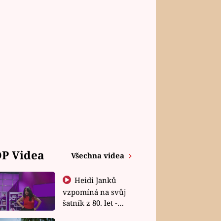
P Videa
Všechna videa
Heidi Janků
vzpomíná na svůj
šatník z 80. let -
Shopaholičky