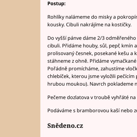
Postup:
Rohlíky nalámeme do misky a pokropí
kousky. Cibuli nakrájíme na kostičky.
Do vyšší pánve dáme 2/3 odměřeného
cibuli. Přidáme houby, sůl, pepř, kmín
prolisovaný česnek, posekané kešu a k
stáhneme z ohně. Přidáme vymačkané ro
Pořádně promícháme, zahustíme vločka
chlebíček, kterou jsme vyložili pečící
hrubou moukou). Navrch poklademe na 
Pečeme dozlatova v troubě vyhřáté na 1
Podáváme s bramborovou kaší nebo z
Snědeno.cz