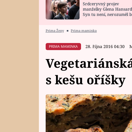
Srdceryvný projev
SNÁŘ
CELEBRITY
manželky Glena Hansard
Syn tu není, nerozuměl b
HOROSKOP NA
VAŘENÍ
tomu, vysvětlila
ROK 2023
Prima Ženy
■
Prima maminka
28. října 2016 04:30
M
PRIMA MAMINKA
Vegetariánsk
s kešu oříšky