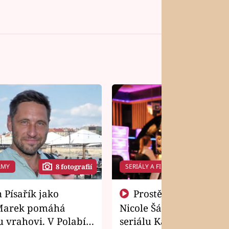
LMY
SERIÁLY A FILMY
8 fotografií
14 f
Prostě si o to řekla! Takhle
Marek pomáhá
Nicole Šáchová získala r
 vrahovi. V Polabí
seriálu Kamarádi