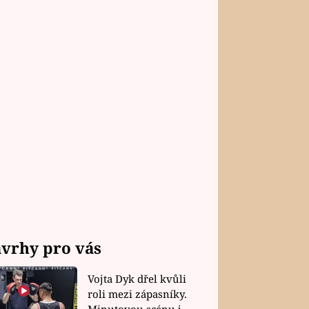
vrhy pro vás
Vojta Dyk dřel kvůli
roli mezi zápasníky.
Minutovou scénu jel