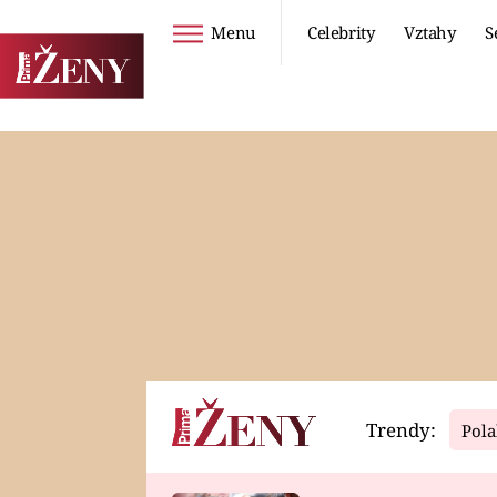
Menu
Celebrity
Vztahy
S
Seriály
Životní styl
ZOO
DIETY A HUBNUTÍ
PROSTŘENO!
CESTOVÁNÍ A
DOVOLENÁ
DUCH
ZDRAVÍ
Trendy:
Pola
Horoskopy
Video
ASTROČLÁNKY
SERIÁLY