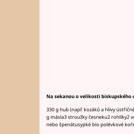
Na sekanou o velikosti biskupského 
330 g hub (např. kozáků a hlívy ústřič
g másla3 stroužky česneku2 rohlíky2 v
nebo špenátusypké bio polévkové koře