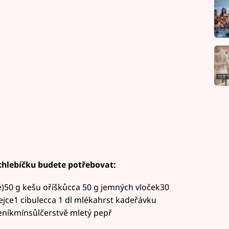
chlebíčku budete potřebovat:
né)50 g kešu oříškůcca 50 g jemných vloček30
ejce1 cibulecca 1 dl mlékahrst kadeřávku
níkmínsůlčerstvě mletý pepř