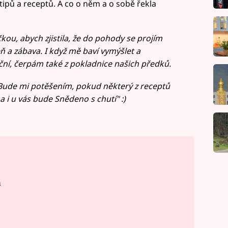
 tipů a receptů. A co o něm a o sobě řekla
kou, abych zjistila, že do pohody se projím
ň a zábava. I když mě baví vymýšlet a
ní, čerpám také z pokladnice našich předků.
 Bude mi potěšením, pokud některý z receptů
 i u vás bude Snědeno s chutí" :)
á