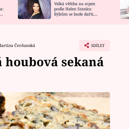
Velká věštba na srpen
NOVINKY
ZAHRADA
a:
podle Helen Stanku:
y
Býkům se bude dařit,
VIDEORECEPTY
DESIGN
Vodnáře čeká jízda
artina Čerňanská
SDÍLET
á houbová sekaná