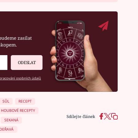
budeme zasílat
oskopem.
ODESLAT
racování osobních údajů
SŮL
RECEPT
HOUBOVÉ RECEPTY
Sdílejte článek
SEKANÁ
ADEŘAVÁ