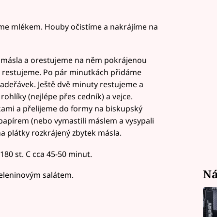
me mlékem. Houby očistíme a nakrájíme na
 másla a orestujeme na něm pokrájenou
 a restujeme. Po pár minutkách přidáme
adeřávek. Ještě dvě minuty restujeme a
hlíky (nejlépe přes cedník) a vejce.
mi a přelijeme do formy na biskupský
m papírem (nebo vymastili máslem a vysypali
plátky rozkrájený zbytek másla.
80 st. C cca 45-50 minut.
Ná
eleninovým salátem.