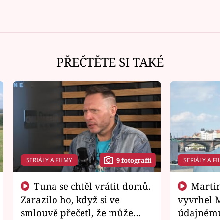
PŘEČTĚTE SI TAKÉ
SERIÁLY A FILMY
SERIÁLY A FI
9 fotografií
Tuna se chtěl vrátit domů.
Martin Písařík jako
Zarazilo ho, když si ve
vyvrhel 
smlouvě přečetl, že může
údajnému