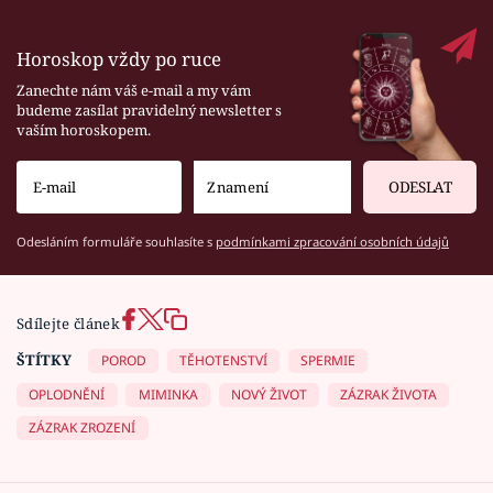
Horoskop vždy po ruce
Zanechte nám váš e-mail a my vám
budeme zasílat pravidelný newsletter s
vaším horoskopem.
ODESLAT
Odesláním formuláře souhlasíte s
podmínkami zpracování osobních údajů
Sdílejte článek
ŠTÍTKY
POROD
TĚHOTENSTVÍ
SPERMIE
OPLODNĚNÍ
MIMINKA
NOVÝ ŽIVOT
ZÁZRAK ŽIVOTA
ZÁZRAK ZROZENÍ