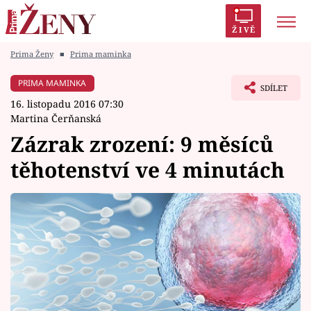
ŽIVĚ
Prima Ženy
■
Prima maminka
Trendy:
Polabí
Inspekce
Prostřeno!
AYTO?
PRIMA MAMINKA
SDÍLET
Módní alarm
Zrádci
Proměny
16. listopadu 2016 07:30
Martina Čerňanská
Zázrak zrození: 9 měsíců
těhotenství ve 4 minutách
Témata
Celebrity
Vztahy
Seriály