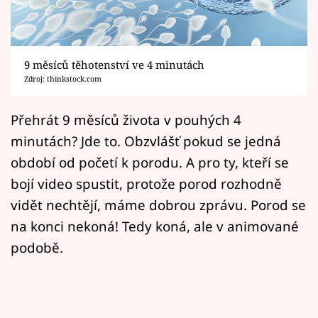
Horoskopy
Sledujte prima+
9 měsíců těhotenství ve 4 minutách
Filmový festival Karlovy Vary
Zdroj: thinkstock.com
Pořady
Přehrát 9 měsíců života v pouhých 4
minutách? Jde to. Obzvlášť pokud se jedná
Mámy sobě
období od početí k porodu. A pro ty, kteří se
bojí video spustit, protože porod rozhodně
Přihlášení
vidět nechtějí, máme dobrou zprávu. Porod se
na konci nekoná! Tedy koná, ale v animované
Sledujte nás
podobě.