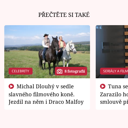
PŘEČTĚTE SI TAKÉ
CELEBRITY
SERIÁLY A FIL
8 fotografií
Michal Dlouhý v sedle
Tuna se chtěl vrátit domů.
slavného filmového koně.
Zarazilo ho
Jezdil na něm i Draco Malfoy
smlouvě př
zemřít