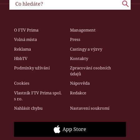
O FTV Prima
Management
Volná místa
Press
Reklama
Castingy a výzvy
HbbTV
Kontakty
Podmínky užívání
Zpracování osobních
údajů
Cookies
Nápověda
Vlastník FTV Prima spol.
Redakce
s r.o.
Nahlásit chybu
Nastavení soukromí
App Store