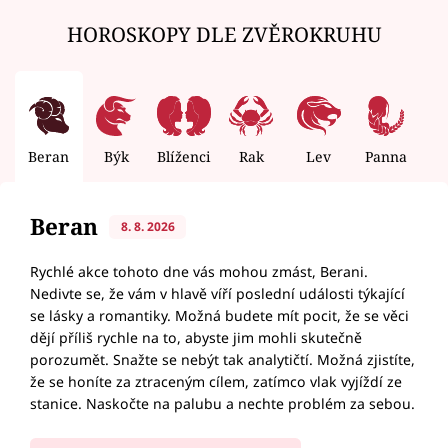
HOROSKOPY DLE ZVĚROKRUHU
Beran
Býk
Blíženci
Rak
Lev
Panna
V
Beran
8. 8. 2026
Rychlé akce tohoto dne vás mohou zmást, Berani.
Nedivte se, že vám v hlavě víří poslední události týkající
se lásky a romantiky. Možná budete mít pocit, že se věci
dějí příliš rychle na to, abyste jim mohli skutečně
porozumět. Snažte se nebýt tak analytičtí. Možná zjistíte,
že se honíte za ztraceným cílem, zatímco vlak vyjíždí ze
stanice. Naskočte na palubu a nechte problém za sebou.