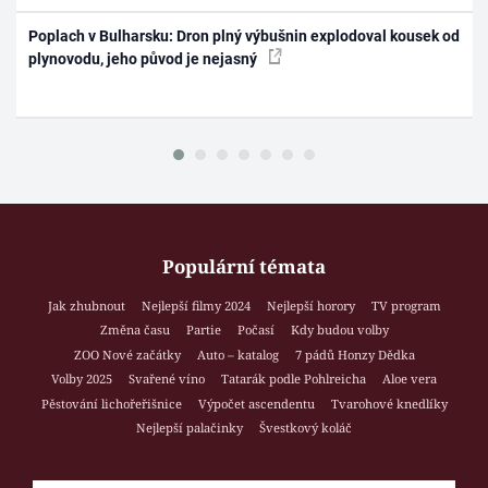
Poplach v Bulharsku: Dron plný výbušnin explodoval kousek od
plynovodu, jeho původ je nejasný
Populární témata
Jak zhubnout
Nejlepší filmy 2024
Nejlepší horory
TV program
Změna času
Partie
Počasí
Kdy budou volby
ZOO Nové začátky
Auto – katalog
7 pádů Honzy Dědka
Volby 2025
Svařené víno
Tatarák podle Pohlreicha
Aloe vera
Pěstování lichořeřišnice
Výpočet ascendentu
Tvarohové knedlíky
Nejlepší palačinky
Švestkový koláč