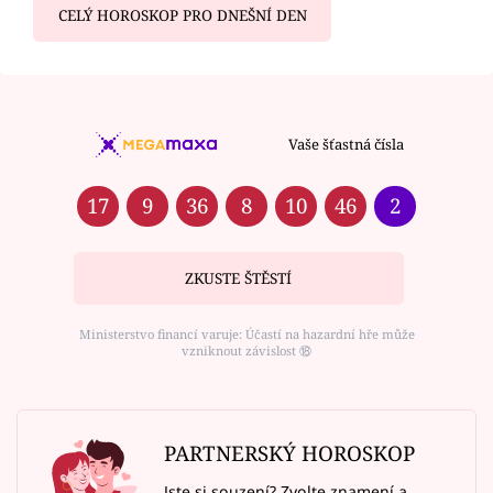
CELÝ HOROSKOP PRO DNEŠNÍ DEN
Vaše šťastná čísla
17
9
36
8
10
46
2
ZKUSTE ŠTĚSTÍ
Ministerstvo financí varuje: Účastí na hazardní hře může
vzniknout závislost ⑱
PARTNERSKÝ HOROSKOP
Jste si souzení? Zvolte znamení a