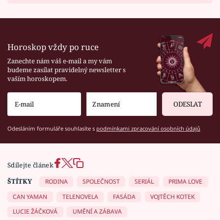
Horoskop vždy po ruce
Zanechte nám váš e-mail a my vám
budeme zasílat pravidelný newsletter s
vaším horoskopem.
ODESLAT
Odesláním formuláře souhlasíte s
podmínkami zpracování osobních údajů
Sdílejte článek
ŠTÍTKY
RODINA
SPOLEČNOST
SERIÁL
PRIMA LOVE
CAN YAMAN
TELENOVELA
FASÁDA
VOJTĚCH KOTEK
LUCIE ŽÁČKOVÁ
UMĚNÍ A ZÁBAVA