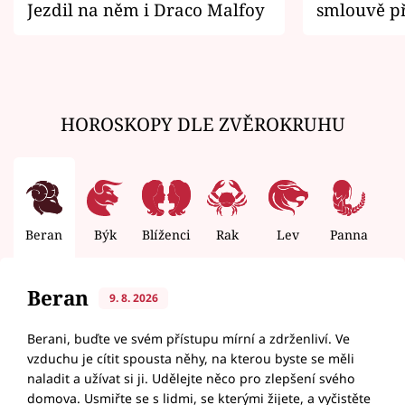
Jezdil na něm i Draco Malfoy
smlouvě př
zemřít
HOROSKOPY DLE ZVĚROKRUHU
Beran
Býk
Blíženci
Rak
Lev
Panna
V
Beran
9. 8. 2026
Berani, buďte ve svém přístupu mírní a zdrženliví. Ve
vzduchu je cítit spousta něhy, na kterou byste se měli
naladit a užívat si ji. Udělejte něco pro zlepšení svého
domova. Usmiřte se s lidmi, se kterými žijete, a vyčistěte