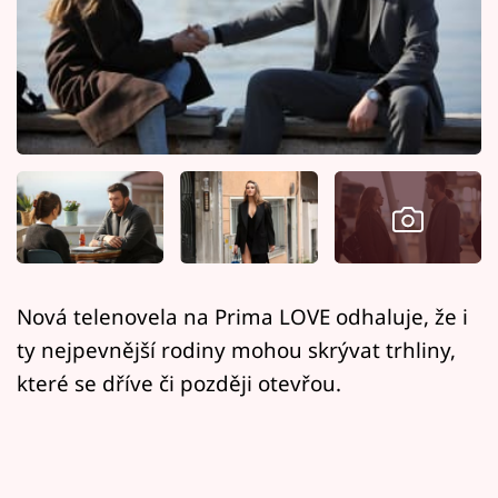
Horoskopy
Sledujte prima+
Filmový festival Karlovy Vary
Pořady
Mámy sobě
Přihlášení
Nová telenovela na Prima LOVE odhaluje, že i
ty nejpevnější rodiny mohou skrývat trhliny,
Sledujte nás
které se dříve či později otevřou.