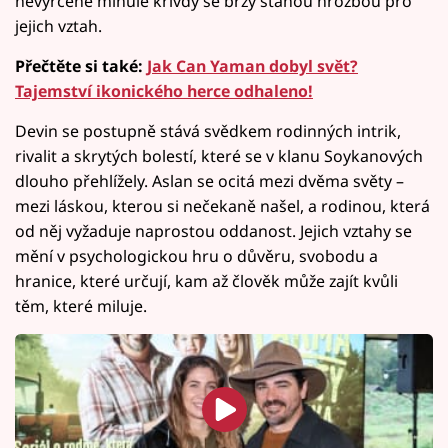
nevyřčené minulé křivdy se brzy stanou hrozbou pro
jejich vztah.
Přečtěte si také:
Jak Can Yaman dobyl svět?
Tajemství ikonického herce odhaleno!
Devin se postupně stává svědkem rodinných intrik,
rivalit a skrytých bolestí, které se v klanu Soykanových
dlouho přehlížely. Aslan se ocitá mezi dvěma světy –
mezi láskou, kterou si nečekaně našel, a rodinou, která
od něj vyžaduje naprostou oddanost. Jejich vztahy se
mění v psychologickou hru o důvěru, svobodu a
hranice, které určují, kam až člověk může zajít kvůli
těm, které miluje.