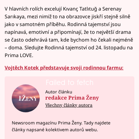
V hlavních rolích excelují Kıvanç Tatlıtuğ a Serenay
Sarıkaya, mezi nimiž to na obrazovce jiskří stejně silně
jako v samotném příběhu. Rodinná tajemství jsou
napínavá, emotivní a připomínají, že to největší drama
se často odehrává tam, kde bychom ho čekali nejméně
– doma. Sledujte Rodinná tajemství od 24. listopadu na
Prima LOVE.
Vojtěch Kotek představuje svoji rodinnou farmu:
Failed to fetch
Autor článku
redakce Prima Ženy
Všechny články autora
Newsroom magazínu Prima Ženy. Tady najdete
články napsané kolektivem autorů webu.