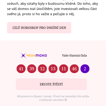
vzduch, aby vztahy byly v budoucnu klidné. Do toho, aby
se váš domov stal útočištěm, jste investovali velkou část
svého já, proto si ho važte a pečujte o něj.
CELÝ HOROSKOP PRO DNEŠNÍ DEN
Vaše šťastná čísla
41
39
12
13
11
46
2
ZKUSTE ŠTĚSTÍ
Ministerstvo financí varuje: Účastí na hazardní hře může
vzniknout závislost ⑱