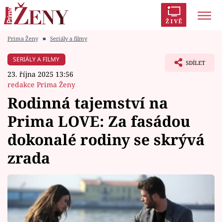
ŽIVĚ
Prima Ženy
■
Seriály a filmy
Trendy:
Polabí
Inspekce
Prostřeno!
AYTO?
SERIÁLY A FILMY
SDÍLET
Módní alarm
Zrádci
Proměny
23. října 2025 13:56
redakce Prima Ženy
Rodinná tajemství na
Prima LOVE: Za fasádou
Témata
dokonalé rodiny se skrývá
Celebrity
zrada
Vztahy
Seriály