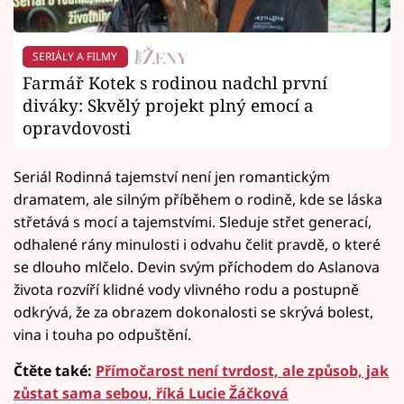
SERIÁLY A FILMY
Farmář Kotek s rodinou nadchl první
diváky: Skvělý projekt plný emocí a
opravdovosti
Seriál Rodinná tajemství není jen romantickým
dramatem, ale silným příběhem o rodině, kde se láska
střetává s mocí a tajemstvími. Sleduje střet generací,
odhalené rány minulosti i odvahu čelit pravdě, o které
se dlouho mlčelo. Devin svým příchodem do Aslanova
života rozvíří klidné vody vlivného rodu a postupně
odkrývá, že za obrazem dokonalosti se skrývá bolest,
vina i touha po odpuštění.
Čtěte také:
Přímočarost není tvrdost, ale způsob, jak
zůstat sama sebou, říká Lucie Žáčková