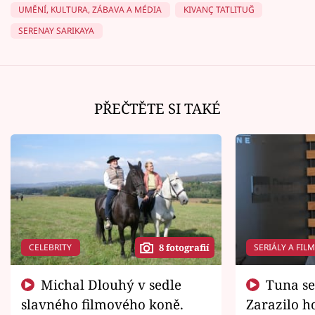
UMĚNÍ, KULTURA, ZÁBAVA A MÉDIA
KIVANÇ TATLITUĞ
SERENAY SARIKAYA
PŘEČTĚTE SI TAKÉ
CELEBRITY
SERIÁLY A FIL
8 fotografií
Michal Dlouhý v sedle
Tuna se chtěl vrátit domů.
slavného filmového koně.
Zarazilo ho