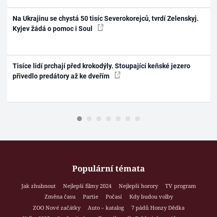
Na Ukrajinu se chystá 50 tisíc Severokorejců, tvrdí Zelenskyj.
Kyjev žádá o pomoc i Soul
Tisíce lidí prchají před krokodýly. Stoupající keňské jezero
přivedlo predátory až ke dveřím
Populární témata
Jak zhubnout
Nejlepší filmy 2024
Nejlepší horory
TV program
Změna času
Partie
Počasí
Kdy budou volby
ZOO Nové začátky
Auto – katalog
7 pádů Honzy Dědka