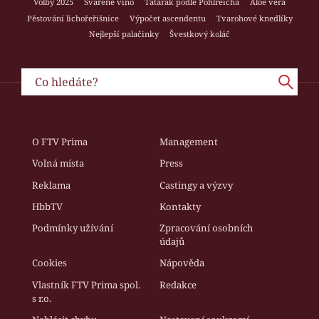
Volby 2025
Svařené víno
Tatarák podle Pohlreicha
Aloe vera
Pěstování lichořeřišnice
Výpočet ascendentu
Tvarohové knedlíky
Nejlepší palačinky
Švestkový koláč
O FTV Prima
Management
Volná místa
Press
Reklama
Castingy a výzvy
HbbTV
Kontakty
Podmínky užívání
Zpracování osobních
údajů
Cookies
Nápověda
Vlastník FTV Prima spol.
Redakce
s r.o.