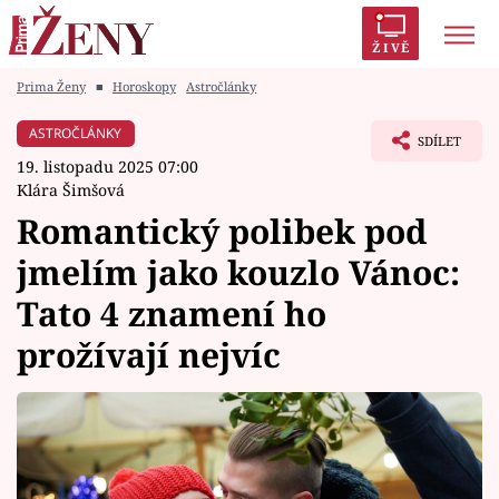
ŽIVĚ
Prima Ženy
■
Horoskopy
Astročlánky
Trendy:
Polabí
Inspekce
Prostřeno!
AYTO?
ASTROČLÁNKY
SDÍLET
Módní alarm
Zrádci
Proměny
19. listopadu 2025 07:00
Klára Šimšová
Romantický polibek pod
jmelím jako kouzlo Vánoc:
Témata
Tato 4 znamení ho
Celebrity
prožívají nejvíc
Vztahy
Seriály