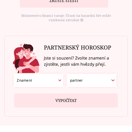
ZKUSTE ŠTĚSTÍ
Ministerstvo financí varuje: Účastí na hazardní hře může
vzniknout závislost ⑱
PARTNERSKÝ HOROSKOP
Jste si souzení? Zvolte znamení a
zjistěte, jestli vám hvězdy přejí.
VYPOČÍTAT