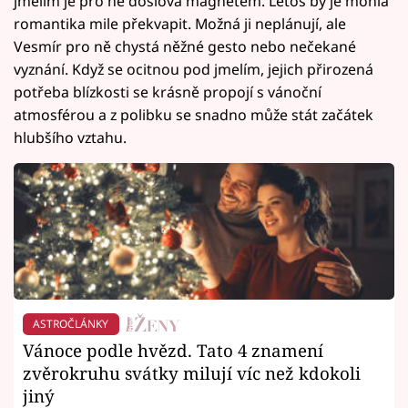
jmelím je pro ně doslova magnetem. Letos by je mohla
romantika mile překvapit. Možná ji neplánují, ale
Vesmír pro ně chystá něžné gesto nebo nečekané
vyznání. Když se ocitnou pod jmelím, jejich přirozená
potřeba blízkosti se krásně propojí s vánoční
atmosférou a z polibku se snadno může stát začátek
hlubšího vztahu.
ASTROČLÁNKY
Vánoce podle hvězd. Tato 4 znamení
zvěrokruhu svátky milují víc než kdokoli
jiný