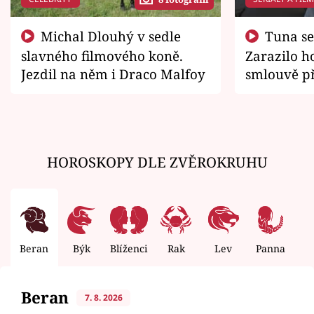
Michal Dlouhý v sedle
Tuna se chtěl vrátit domů.
slavného filmového koně.
Zarazilo ho
Jezdil na něm i Draco Malfoy
smlouvě př
zemřít
HOROSKOPY DLE ZVĚROKRUHU
Beran
Býk
Blíženci
Rak
Lev
Panna
V
Beran
7. 8. 2026