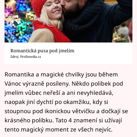
Horoskopy
Sledujte prima+
Filmový festival Karlovy Vary
Pořady
Romantická pusa pod jmelím
Zdroj: Profimedia.cz
Mámy sobě
Romantika a magické chvilky jsou během
Přihlášení
Vánoc výrazně posíleny. Někdo polibek pod
jmelím vůbec neřeší a ani nevyhledává,
naopak jiní dychtí po okamžiku, kdy si
Sledujte nás
stoupnou pod ikonickou větvičku a dočkají se
krásného polibku. Tato 4 znamení si užívají
tento magický moment ze všech nejvíc.