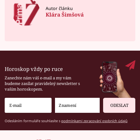
Autor článku
Klára Šimšová
Horoskop vždy po ruce
Zanechte nám váš e-mail a my vám
budeme zasílat pravidelný newsletter s
vaším horoskopem.
ODESLAT
Odesláním formuláře souhlasíte s
podmínkami zpracování osobních údajů