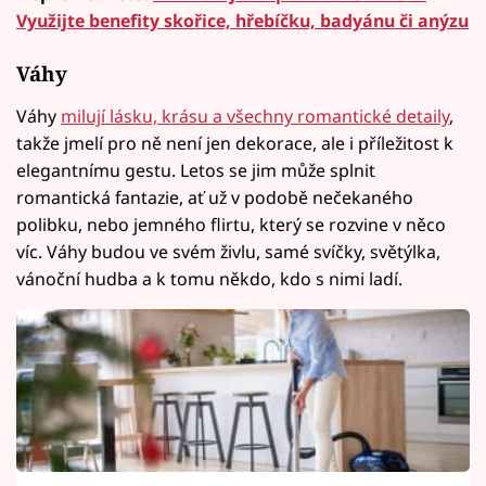
Využijte benefity skořice, hřebíčku, badyánu či anýzu
Váhy
Váhy
milují lásku, krásu a všechny romantické detaily
,
takže jmelí pro ně není jen dekorace, ale i příležitost k
elegantnímu gestu. Letos se jim může splnit
romantická fantazie, ať už v podobě nečekaného
polibku, nebo jemného flirtu, který se rozvine v něco
víc. Váhy budou ve svém živlu, samé svíčky, světýlka,
vánoční hudba a k tomu někdo, kdo s nimi ladí.