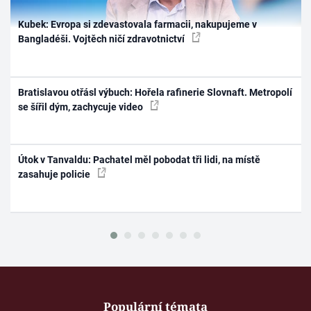
Kubek: Evropa si zdevastovala farmacii, nakupujeme v
Bangladéši. Vojtěch ničí zdravotnictví
Bratislavou otřásl výbuch: Hořela rafinerie Slovnaft. Metropolí
se šířil dým, zachycuje video
Útok v Tanvaldu: Pachatel měl pobodat tři lidi, na místě
zasahuje policie
Populární témata