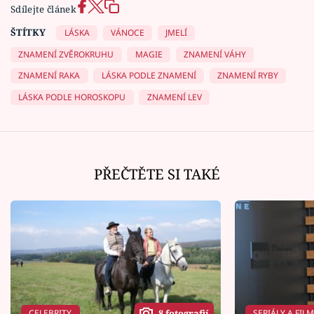
Sdílejte článek
ŠTÍTKY
LÁSKA
VÁNOCE
JMELÍ
ZNAMENÍ ZVĚROKRUHU
MAGIE
ZNAMENÍ VÁHY
ZNAMENÍ RAKA
LÁSKA PODLE ZNAMENÍ
ZNAMENÍ RYBY
LÁSKA PODLE HOROSKOPU
ZNAMENÍ LEV
PŘEČTĚTE SI TAKÉ
CELEBRITY
SERIÁLY A FIL
8 fotografií