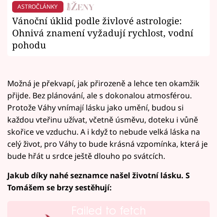
ASTROČLÁNKY
Vánoční úklid podle živlové astrologie:
Ohnivá znamení vyžadují rychlost, vodní
pohodu
Možná je překvapí, jak přirozeně a lehce ten okamžik
přijde. Bez plánování, ale s dokonalou atmosférou.
Protože Váhy vnímají lásku jako umění, budou si
každou vteřinu užívat, včetně úsměvu, doteku i vůně
skořice ve vzduchu. A i když to nebude velká láska na
celý život, pro Váhy to bude krásná vzpomínka, která je
bude hřát u srdce ještě dlouho po svátcích.
Jakub díky nahé seznamce našel životní lásku. S
Tomášem se brzy sestěhují:
Failed to fetch