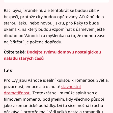
Raci bývají zranitelní, ale tentokrát se budou cítit v
bezpečí, protože city budou opětovány. Ať už půjde o
starou lásku, nebo novou jiskru, pro Raky to bude
okamžik, na který budou vzpomínat s úsměvem ještě
dlouho po Vánocích a myšlenka na to, že mohou zase
najít štěstí, je požene dopředu.
Čtěte také:
Dodejte svému domovu nostalgickou
náladu starých časů
Lev
Pro Lvy jsou Vánoce ideální kulisou k romantice. Světla,
pozornost, emoce a trochu té
slavnostní
dramatičnosti
. Tentokrát se jim může splnit sen o
filmovém momentu pod jmelím, kdy všechno působí
jako z romantické pohádky. Lvi to sice možná trochu
očekávají, protože mají rádi velká gesta a romantiku,