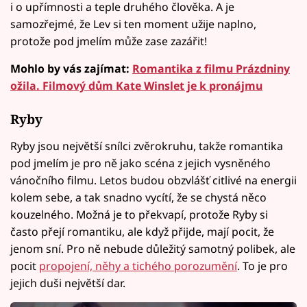
i o upřímnosti a teple druhého člověka. A je
samozřejmé, že Lev si ten moment užije naplno,
protože pod jmelím může zase zazářit!
Mohlo by vás zajímat:
Romantika z filmu Prázdniny
ožila. Filmový dům Kate Winslet je k pronájmu
Ryby
Ryby jsou největší snílci zvěrokruhu, takže romantika
pod jmelím je pro ně jako scéna z jejich vysněného
vánočního filmu. Letos budou obzvlášť citlivé na energii
kolem sebe, a tak snadno vycítí, že se chystá něco
kouzelného. Možná je to překvapí, protože Ryby si
často přejí romantiku, ale když přijde, mají pocit, že
jenom sní. Pro ně nebude důležitý samotný polibek, ale
pocit
propojení, něhy a tichého porozumění
. To je pro
jejich duši největší dar.