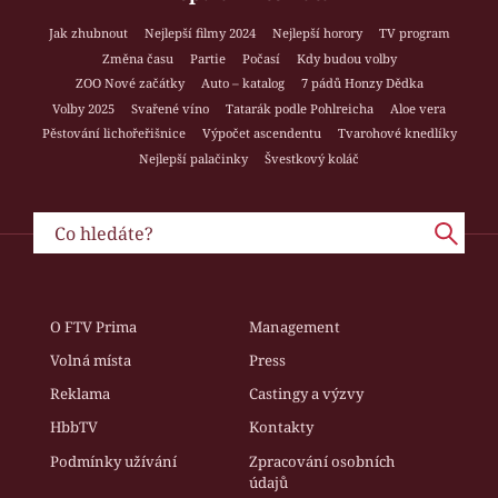
Jak zhubnout
Nejlepší filmy 2024
Nejlepší horory
TV program
Změna času
Partie
Počasí
Kdy budou volby
ZOO Nové začátky
Auto – katalog
7 pádů Honzy Dědka
Volby 2025
Svařené víno
Tatarák podle Pohlreicha
Aloe vera
Pěstování lichořeřišnice
Výpočet ascendentu
Tvarohové knedlíky
Nejlepší palačinky
Švestkový koláč
O FTV Prima
Management
Volná místa
Press
Reklama
Castingy a výzvy
HbbTV
Kontakty
Podmínky užívání
Zpracování osobních
údajů