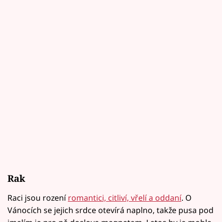
Rak
Raci jsou rození
romantici, citliví, vřelí a oddaní
. O
Vánocích se jejich srdce otevírá naplno, takže pusa pod