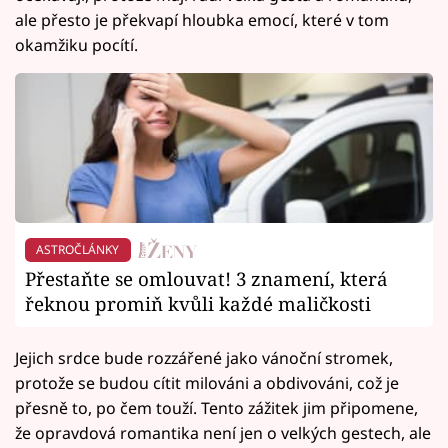
ale přesto je překvapí hloubka emocí, které v tom
okamžiku pocítí.
ASTROČLÁNKY
Přestaňte se omlouvat! 3 znamení, která
řeknou promiň kvůli každé maličkosti
Jejich srdce bude rozzářené jako vánoční stromek,
protože se budou cítit milováni a obdivováni, což je
přesně to, po čem touží. Tento zážitek jim připomene,
že opravdová romantika není jen o velkých gestech, ale