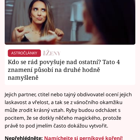
ASTROČLÁNKY
Kdo se rád povyšuje nad ostatní? Tato 4
znamení působí na druhé hodně
namyšleně
Jejich partner, ctitel nebo tajný obdivovatel ocení jejich
laskavost a vřelost, a tak se z vánočního okamžiku
může zrodit krásný vztah. Ryby budou odcházet s
pocitem, že se dotkly něčeho magického, protože
právě to pod jmelím často dokážou vytvořit.
Nepřehlédněte:
Namíchejte si perníkové koření!