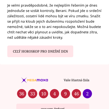
Je velmi pravděpodobné, že nejlepším řešením je dnes
jednoduše se vzdát kontroly, Berani. Pokud jde o srdeční
záležitosti, ostatní lidé mohou být ve víru zmatku. Snažit
se přijít na kloub jejich duševnímu rozpoložení bude
nemožné, takže se o to ani nepokoušejte. Možná budete
chtít nechat věci plynout a uvidíte, jak dopadnete zítra,
než uděláte nějaké zásadní kroky.
CELÝ HOROSKOP PRO DNEŠNÍ DEN
Vaše šťastná čísla
36
33
10
4
9
46
2