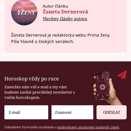
Autor článku
Žaneta Dernerová
Všechny články autora
Žaneta Dernerová je redaktorka webu Prima ženy.
Píše hlavně o českých seriálech.
Horoskop vždy po ruce
Zanechte nám váš e-mail a my vám
budeme zasílat pravidelný newsletter s
vaším horoskopem.
ODESLAT
Odesláním formuláře souhlasíte s
podmínkami zpracování osobních údajů