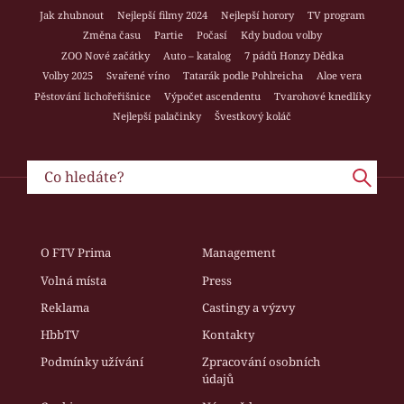
Jak zhubnout
Nejlepší filmy 2024
Nejlepší horory
TV program
Změna času
Partie
Počasí
Kdy budou volby
ZOO Nové začátky
Auto – katalog
7 pádů Honzy Dědka
Volby 2025
Svařené víno
Tatarák podle Pohlreicha
Aloe vera
Pěstování lichořeřišnice
Výpočet ascendentu
Tvarohové knedlíky
Nejlepší palačinky
Švestkový koláč
O FTV Prima
Management
Volná místa
Press
Reklama
Castingy a výzvy
HbbTV
Kontakty
Podmínky užívání
Zpracování osobních
údajů