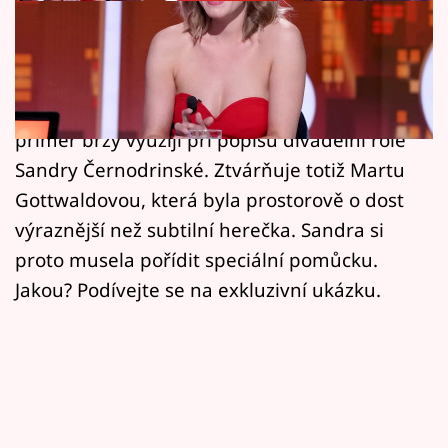
Horoskopy
Když se Richard Genzer zeptá při hádání
Sledujte prima+
identity známé osobnosti v oblíbené show na
Filmový festival Karlovy Vary
tělesné proporce, nenapadne ho, že jeho
příměr brzy využijí při popisu divadelní role
Pořady
Sandry Černodrinské. Ztvárňuje totiž Martu
Gottwaldovou, která byla prostorově o dost
Mámy sobě
výraznější než subtilní herečka. Sandra si
proto musela pořídit speciální pomůcku.
Přihlášení
Jakou? Podívejte se na exkluzivní ukázku.
Sledujte nás