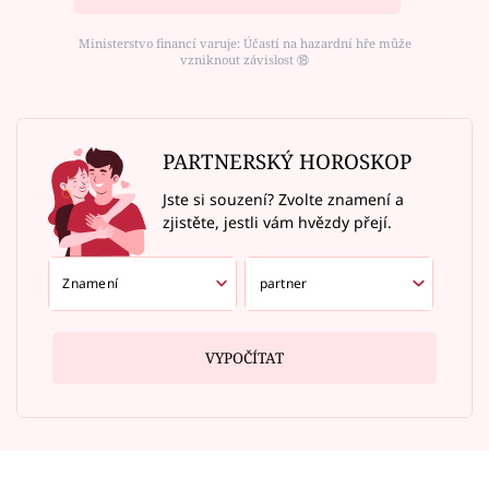
Ministerstvo financí varuje: Účastí na hazardní hře může
vzniknout závislost ⑱
PARTNERSKÝ HOROSKOP
Jste si souzení? Zvolte znamení a
zjistěte, jestli vám hvězdy přejí.
VYPOČÍTAT