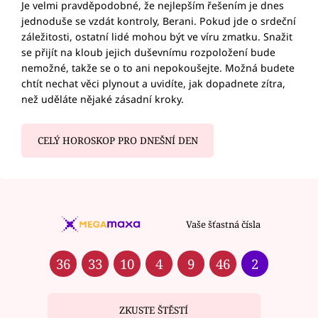
Je velmi pravděpodobné, že nejlepším řešením je dnes
jednoduše se vzdát kontroly, Berani. Pokud jde o srdeční
záležitosti, ostatní lidé mohou být ve víru zmatku. Snažit
se přijít na kloub jejich duševnímu rozpoložení bude
nemožné, takže se o to ani nepokoušejte. Možná budete
chtít nechat věci plynout a uvidíte, jak dopadnete zítra,
než uděláte nějaké zásadní kroky.
CELÝ HOROSKOP PRO DNEŠNÍ DEN
Vaše šťastná čísla
36
33
10
4
9
46
2
ZKUSTE ŠTĚSTÍ