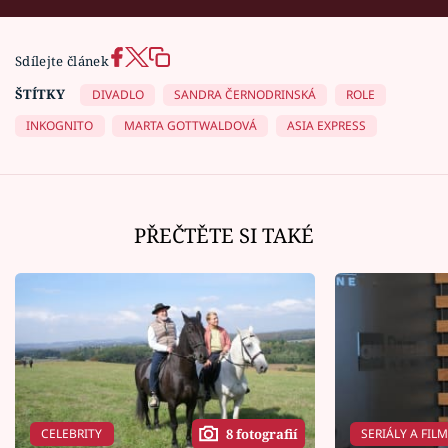
Sdílejte článek
ŠTÍTKY
DIVADLO
SANDRA ČERNODRINSKÁ
ROLE
INKOGNITO
MARTA GOTTWALDOVÁ
ASIA EXPRESS
PŘEČTĚTE SI TAKÉ
CELEBRITY
SERIÁLY A FIL
8 fotografií