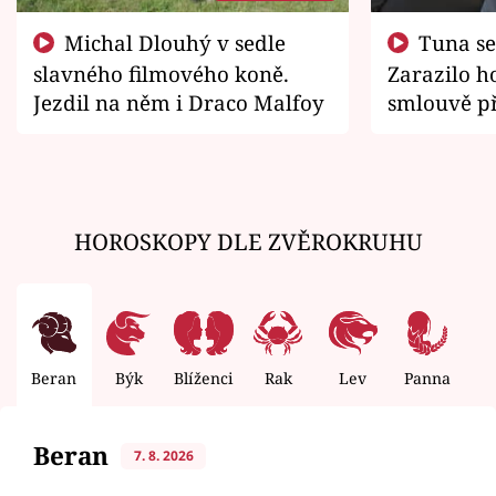
Michal Dlouhý v sedle
Tuna se chtěl vrátit domů.
slavného filmového koně.
Zarazilo ho
Jezdil na něm i Draco Malfoy
smlouvě př
zemřít
HOROSKOPY DLE ZVĚROKRUHU
Beran
Býk
Blíženci
Rak
Lev
Panna
V
Beran
7. 8. 2026