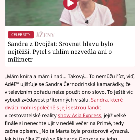
CELEBRITY
Sandra z Dvojčat: Srovnat hlavu bylo
nejtěžší. Pytel s uhlím nezvedla ani o
milimetr
„Mám kníra a mám i nad… Takový… To nemůžu říct, viď,
Adél?“ ujišťuje se Sandra Černodrinská kamarádky, že
v televizním pořadu nelze použít ono slovo. To ještě víc
vybudí zvědavost přítomných v sálu.
Sandra, které
diváci mohli společně s její sestrou fandit
v cestovatelské reality
show Asia Express
, jejíž velké
finále si nenechte ujít v neděli večer na Primě, tedy
začne opisem. „No ta Marta byla prostorově výrazná.
Jak jsi to říkal?“ ptá se Richarda Genzera na jeho