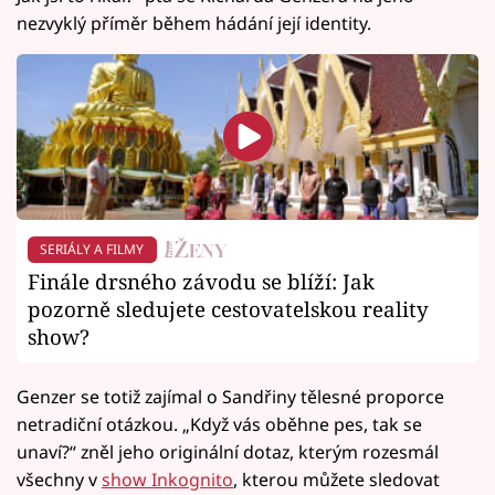
nezvyklý příměr během hádání její identity.
SERIÁLY A FILMY
Finále drsného závodu se blíží: Jak
pozorně sledujete cestovatelskou reality
show?
Genzer se totiž zajímal o Sandřiny tělesné proporce
netradiční otázkou. „Když vás oběhne pes, tak se
unaví?“ zněl jeho originální dotaz, kterým rozesmál
všechny v
show Inkognito
, kterou můžete sledovat