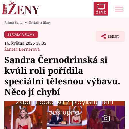
ŽIVĚ
Prima Ženy
■
Seriály a filmy
Trendy:
Polabí
Inspekce
Prostřeno!
AYTO?
SERIÁLY A FILMY
SDÍLET
Módní alarm
Zrádci
Proměny
14. května 2026 18:35
Žaneta Dernerová
Sandra Černodrinská si
kvůli roli pořídila
Témata
speciální tělesnou výbavu.
Celebrity
Něco jí chybí
Žádná položka z playlistu není
Vztahy
dostupná.
Seriály