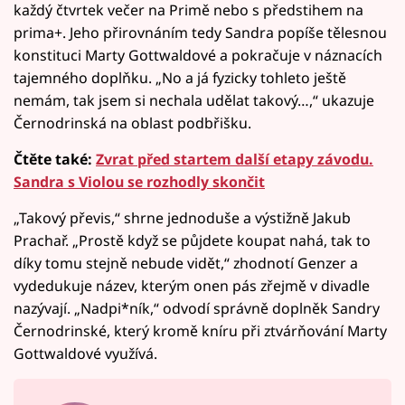
každý čtvrtek večer na Primě nebo s předstihem na
prima+. Jeho přirovnáním tedy Sandra popíše tělesnou
konstituci Marty Gottwaldové a pokračuje v náznacích
tajemného doplňku. „No a já fyzicky tohleto ještě
nemám, tak jsem si nechala udělat takový…,“ ukazuje
Černodrinská na oblast podbřišku.
Čtěte také:
Zvrat před startem další etapy závodu.
Sandra s Violou se rozhodly skončit
„Takový převis,“ shrne jednoduše a výstižně Jakub
Prachař. „Prostě když se půjdete koupat nahá, tak to
díky tomu stejně nebude vidět,“ zhodnotí Genzer a
vydedukuje název, kterým onen pás zřejmě v divadle
nazývají. „Nadpi*ník,“ odvodí správně doplněk Sandry
Černodrinské, který kromě kníru při ztvárňování Marty
Gottwaldové využívá.