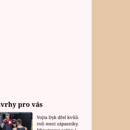
vrhy pro vás
Vojta Dyk dřel kvůli
roli mezi zápasníky.
Minutovou scénu jel