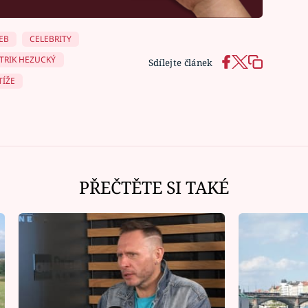
EB
CELEBRITY
TRIK HEZUCKÝ
Sdílejte článek
TÍŽE
PŘEČTĚTE SI TAKÉ