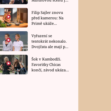
bez dubla
Filip Sajler znovu
před kamerou: Na
Primě ukáže
poctivou kuchyni i
rychlé recepty
Vyřazení se
tentokrát nekonalo.
Dvojčata ale mají po
uzavření třetí etapy
závodu nůž na krku
Šok v Kambodži.
Favoritky Chicas
končí, závod ukázal
svou nejtvrdší tvář