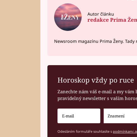
Autor článku
redakce Prima Že
Newsroom magazínu Prima Ženy. Tady n
Horoskop vždy po ruce
Zanechte nám váš e-mail a my vám 
pravidelný newsletter s vaším hor
Odesláním formuláře souhlasíte s
podmínkami zp