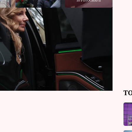
10 FOTOGRAFIÍ
ové a fanoušci loučili s oblíbeným
 který týden předtím ve věku 55 let
Nikole Hezucké byla velkou oporou
r na sociálních sítích poděkovala všem,
i. Největší poklonu pak vysekla Leoši
TO