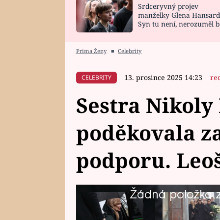
Srdceryvný projev
SNÁŘ
CELEBRITY
manželky Glena Hansard
Syn tu není, nerozuměl b
HOROSKOP NA
VAŘENÍ
tomu, vysvětlila
ROK 2023
Prima Ženy
■
Celebrity
13. prosince 2025 14:23
re
CELEBRITY
Sestra Nikoly
poděkovala z
podporu. Leoš 
Žádná položka z 