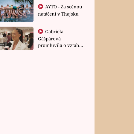
AYTO - Za scénou
natáčení v Thajsku
Gabriela
Gášpárová
promluvila o vztahu
a zakládání rodiny