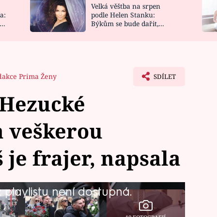
Velká věštba na srpen
NOVINKY
ZAHRADA
a:
podle Helen Stanku:
y
Býkům se bude dařit,
VIDEORECEPTY
DESIGN
Vodnáře čeká jízda
dakce Prima Ženy
SDÍLET
 Hezucké
a veškerou
je frajer, napsala
playlistu není dostupná.