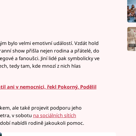
ým bylo velmi emotivní událostí. Vzdát hold
nní show přišla nejen rodina a přátelé, do
egové a fanoušci. Jiní lidé pak symbolicky ve
ech, tedy tam, kde mnozí z nich hlas
l ani v nemocnici, řekl Pokorný. Podělil
trikem, ale také projevit podporu jeho
Petra, v sobotu
na sociálních sítích
obí nabídli rodině jakoukoli pomoc.