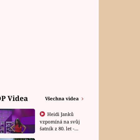
P Videa
Všechna videa
Heidi Janků
vzpomíná na svůj
šatník z 80. let -
Shopaholičky