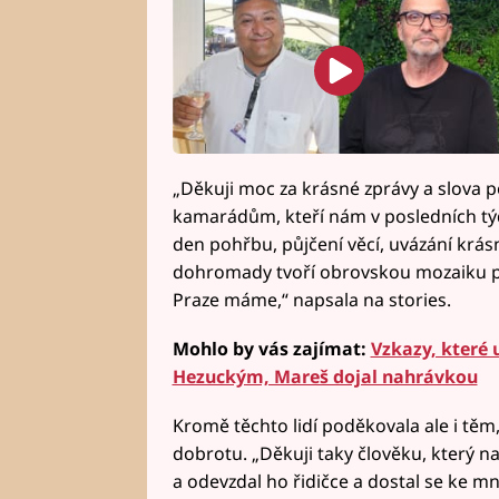
„Děkuji moc za krásné zprávy a slova p
kamarádům, kteří nám v posledních tý
den pohřbu, půjčení věcí, uvázání krásn
dohromady tvoří obrovskou mozaiku po
Praze máme,“ napsala na stories.
Mohlo by vás zajímat:
Vzkazy, které u
Hezuckým, Mareš dojal nahrávkou
Kromě těchto lidí poděkovala ale i těm,
dobrotu. „Děkuji taky člověku, který naš
a odevzdal ho řidičce a dostal se ke mn