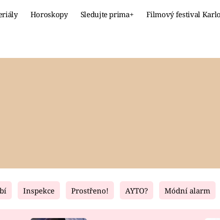
eriály
Horoskopy
Sledujte prima+
Filmový festival Karl
Celebrity
Recept
MÓDA A KRÁSA
HLAVNÍ JÍ
VZTAHY A SEX
SLADKÉ
PRIMA MAMINKA
ZDRAVÉ
bí
Inspekce
Prostřeno!
AYTO?
Módní alarm
Fresh
Living
RECEPTY
BYDLENÍ