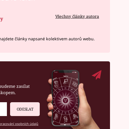
Všechny články autora
ny
ajdete články napsané kolektivem autorů webu.
budeme zasílat
oskopem.
ODESLAT
racování osobních údajů