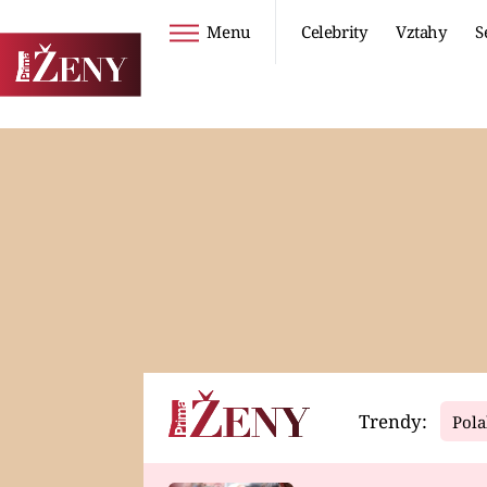
Menu
Celebrity
Vztahy
S
Seriály
Životní styl
ZOO
DIETY A HUBNUTÍ
PROSTŘENO!
CESTOVÁNÍ A
DOVOLENÁ
DUCH
ZDRAVÍ
Trendy:
Pola
Horoskopy
Video
ASTROČLÁNKY
SERIÁLY