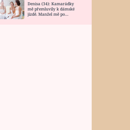
Denisa (34): Kamarádky
mě přemluvily k dámské
jízdě. Manžel mě po
návratu zaskočil