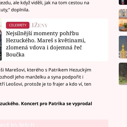
ezdu, ale když viděli, jak na tom cestou na
ty,“ doplnila.
CELEBRITY
Nejsilnější momenty pohřbu
Hezuckého. Mareš s květinami,
zlomená vdova i dojemná řeč
Boučka
ši Marešovi, kterého s Patrikem Hezuckým
 rozhodl jeho manželku a syna podpořit i
í Leošovi, protože je to frajer a kdo ví, ten
zuckého. Koncert pro Patrika se vyprodal
led to fetch