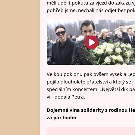
měli udělit pokutu za vjezd do zákazu vj
pohřeb jsme, nechali nás odjet bez poku
Velkou poklonu pak ovšem vysekla Leo
pojilo dlouholeté přátelství a který se
speciálním koncertem. „Největší dík patř
ví,“ dodala Petra.
Dojemná vlna solidarity s rodinou He
za pár hodin:
Fai