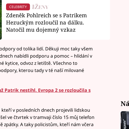
CELEBRITY
Zdeněk Pohlreich se s Patrikem
Hezuckým rozloučil na dálku.
Natočil mu dojemný vzkaz
odpory od tolika lidí. Děkuji moc taky všem
dnech nabídli podporu a pomoc – hlídání v
é kytice, odvoz z letiště. Všechno to
dpory, kterou tady v té naší milované
ž Patrik nestihl. Evropa 2 se rozloučila s
Ná
 kteří v posledních dnech projevili lidskou
el ve čtvrtek v tramvaji číslo 15 můj telefon
ě zpátky. A taky policistům, kteří nám včera