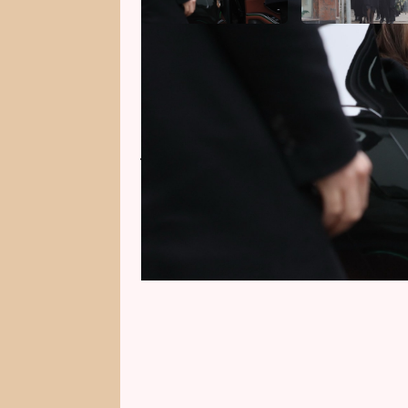
V pátek se rodina, přátelé, koleg
moderátorem Patrikem Hezuckým,
podlehl závažné nemoci. Vdově 
její rodina a jedna z jejích seste
kteří nabídli pomoc nebo pomohl
Marešovi.