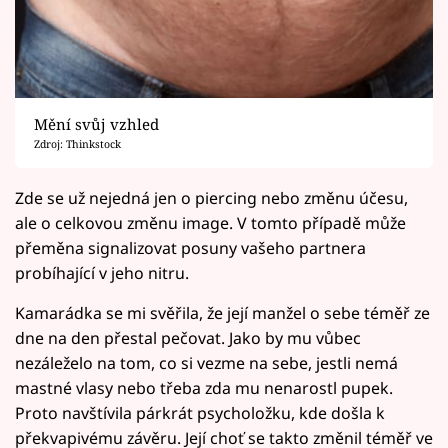
Mění svůj vzhled
Zdroj: Thinkstock
Zde se už nejedná jen o piercing nebo změnu účesu,
ale o celkovou změnu image. V tomto případě může
přeměna signalizovat posuny vašeho partnera
probíhající v jeho nitru.
Kamarádka se mi svěřila, že její manžel o sebe téměř ze
dne na den přestal pečovat. Jako by mu vůbec
nezáleželo na tom, co si vezme na sebe, jestli nemá
mastné vlasy nebo třeba zda mu nenarostl pupek.
Proto navštívila párkrát psycholožku, kde došla k
překvapivému závěru. Její choť se takto změnil téměř ve