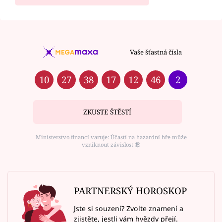
Vaše šťastná čísla
10
27
38
17
12
46
2
ZKUSTE ŠTĚSTÍ
Ministerstvo financí varuje: Účastí na hazardní hře může
vzniknout závislost ⑱
PARTNERSKÝ HOROSKOP
Jste si souzení? Zvolte znamení a
zjistěte, jestli vám hvězdy přejí.