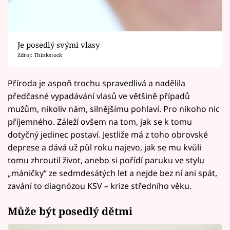
Je posedlý svými vlasy
Zdroj: Thinkstock
Příroda je aspoň trochu spravedlivá a nadělila
předčasné vypadávání vlasů ve většině případů
mužům, nikoliv nám, silnějšímu pohlaví. Pro nikoho nic
příjemného. Záleží ovšem na tom, jak se k tomu
dotyčný jedinec postaví. Jestliže má z toho obrovské
deprese a dává už půl roku najevo, jak se mu kvůli
tomu zhroutil život, anebo si pořídí paruku ve stylu
„máničky“ ze sedmdesátých let a nejde bez ní ani spát,
zavání to diagnózou KSV – krize středního věku.
Může být posedlý dětmi