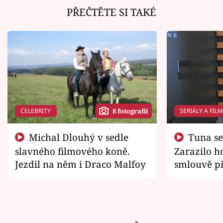
PŘEČTĚTE SI TAKÉ
CELEBRITY
SERIÁLY A FIL
8 fotografií
Michal Dlouhý v sedle
Tuna se chtěl vrátit domů.
slavného filmového koně.
Zarazilo ho
Jezdil na něm i Draco Malfoy
smlouvě př
zemřít