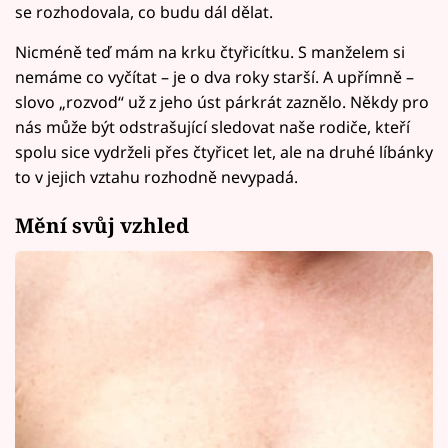
se rozhodovala, co budu dál dělat.
Nicméně teď mám na krku čtyřicítku. S manželem si
nemáme co vyčítat – je o dva roky starší. A upřímně –
slovo „rozvod“ už z jeho úst párkrát zaznělo. Někdy pro
nás může být odstrašující sledovat naše rodiče, kteří
spolu sice vydrželi přes čtyřicet let, ale na druhé líbánky
to v jejich vztahu rozhodně nevypadá.
Mění svůj vzhled