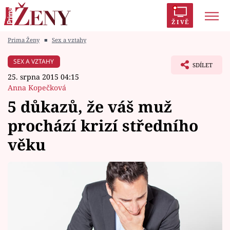
ŽIVĚ
Prima Ženy
■
Sex a vztahy
Trendy:
Polabí
Inspekce
Prostřeno!
AYTO?
SEX A VZTAHY
SDÍLET
Módní alarm
Zrádci
Proměny
25. srpna 2015 04:15
Anna Kopečková
5 důkazů, že váš muž
prochází krizí středního
Témata
věku
Celebrity
Vztahy
Seriály