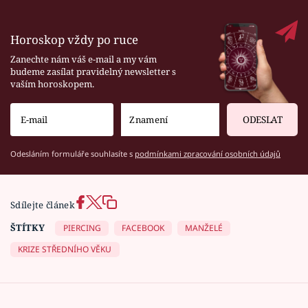
Horoskop vždy po ruce
Zanechte nám váš e-mail a my vám
budeme zasílat pravidelný newsletter s
vaším horoskopem.
ODESLAT
Odesláním formuláře souhlasíte s
podmínkami zpracování osobních údajů
Sdílejte článek
ŠTÍTKY
PIERCING
FACEBOOK
MANŽELÉ
KRIZE STŘEDNÍHO VĚKU