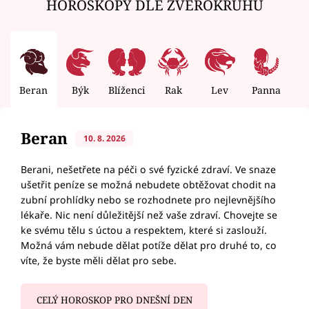
HOROSKOPY DLE ZVĚROKRUHU
Beran
Býk
Blíženci
Rak
Lev
Panna
V
Beran
10. 8. 2026
Berani, nešetřete na péči o své fyzické zdraví. Ve snaze
ušetřit peníze se možná nebudete obtěžovat chodit na
zubní prohlídky nebo se rozhodnete pro nejlevnějšího
lékaře. Nic není důležitější než vaše zdraví. Chovejte se
ke svému tělu s úctou a respektem, které si zaslouží.
Možná vám nebude dělat potíže dělat pro druhé to, co
víte, že byste měli dělat pro sebe.
CELÝ HOROSKOP PRO DNEŠNÍ DEN