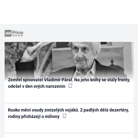
Zemřel spisovatel Vladimír Páral. Na jeho knihy se stály fronty,
odešel v den svých narozenin
Rusko mění osudy zmizelých vojáků. Z padlých dělá dezertéry,
rodiny přicházejí o miliony