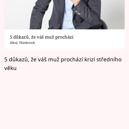
Horoskopy
Sledujte prima+
Filmový festival Karlovy Vary
5 důkazů, že váš muž prochází
Pořady
Zdroj: Thinkstock
Mámy sobě
5 důkazů, že váš muž prochází krizí středního
věku
Přihlášení
Sledujte nás