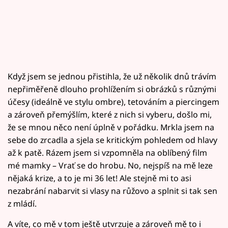
Když jsem se jednou přistihla, že už několik dnů trávím
nepřiměřeně dlouho prohlížením si obrázků s různými
účesy (ideálně ve stylu ombre), tetováním a piercingem
a zároveň přemýšlím, které z nich si vyberu, došlo mi,
že se mnou něco není úplně v pořádku. Mrkla jsem na
sebe do zrcadla a sjela se kritickým pohledem od hlavy
až k patě. Rázem jsem si vzpomněla na oblíbený film
mé mamky – Vrať se do hrobu. No, nejspíš na mě leze
nějaká krize, a to je mi 36 let! Ale stejně mi to asi
nezabrání nabarvit si vlasy na růžovo a splnit si tak sen
z mládí.
A víte, co mě v tom ještě utvrzuje a zároveň mě to i