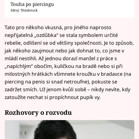
Touha po piercingu
Zdroj: Thinkstock
Tato pro někoho vkusná, pro jiného naprosto
nepřijatelná „ozdůbka“ se stala symbolem určité
rebelie, odlišení se od většiny společnosti. Je to způsob,
jak někoho zaujmout nebo jak dohnat to, co jsme v
mládí nestihli. Až jednou dorazí manžel z práce s
„napíchlým“ obočím, kuličkou na bradě nebo si při
milostných hrátkách všimnete kroužku v bradavce (na
piercing na penis si snad netroufne), pokuste se
zadržet smích. Už jenom kvůli sobě – nikdy nevíte, kdy
zatoužíte nechat si propíchnout pupík vy.
Rozhovory o rozvodu