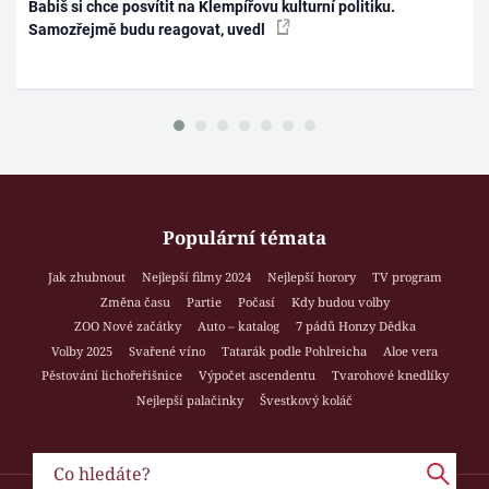
Babiš si chce posvítit na Klempířovu kulturní politiku.
Samozřejmě budu reagovat, uvedl
Populární témata
Jak zhubnout
Nejlepší filmy 2024
Nejlepší horory
TV program
Změna času
Partie
Počasí
Kdy budou volby
ZOO Nové začátky
Auto – katalog
7 pádů Honzy Dědka
Volby 2025
Svařené víno
Tatarák podle Pohlreicha
Aloe vera
Pěstování lichořeřišnice
Výpočet ascendentu
Tvarohové knedlíky
Nejlepší palačinky
Švestkový koláč