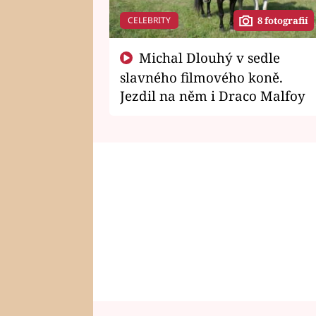
CELEBRITY
8 fotografií
Michal Dlouhý v sedle
slavného filmového koně.
Jezdil na něm i Draco Malfoy