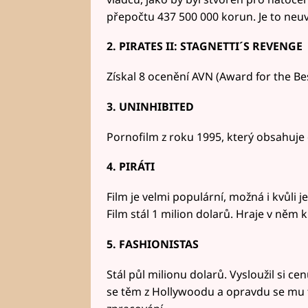
přepočtu 437 500 000 korun. Je to neuv
2. PIRATES II: STAGNETTI´S REVENGE
Získal 8 ocenění AVN (Award for the Bes
3. UNINHIBITED
Pornofilm z roku 1995, který obsahuje d
4. PIRÁTI
Film je velmi populární, možná i kvůli je
Film stál 1 milion dolarů. Hraje v něm k
5. FASHIONISTAS
Stál půl milionu dolarů. Vysloužil si c
se těm z Hollywoodu a opravdu se mu t