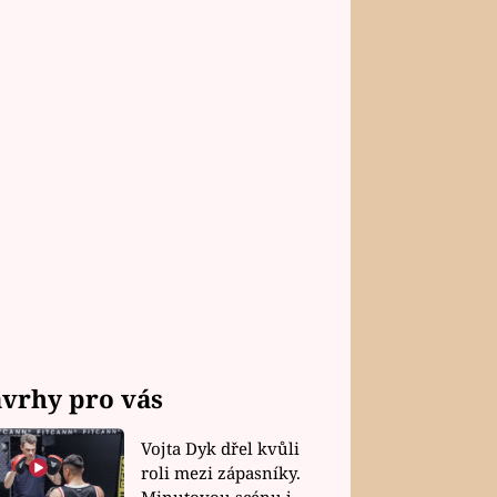
vrhy pro vás
Vojta Dyk dřel kvůli
roli mezi zápasníky.
Minutovou scénu jel