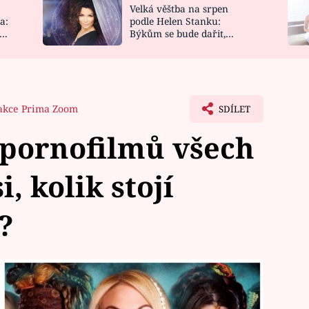
Velká věštba na srpen
NOVINKY
ZAHRADA
a:
podle Helen Stanku:
y
Býkům se bude dařit,
VIDEORECEPTY
DESIGN
Vodnáře čeká jízda
akce Prima Zoom
SDÍLET
 pornofilmů všech
, kolik stojí
?