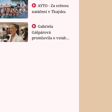
AYTO - Za scénou
natáčení v Thajsku
Gabriela
Gášpárová
promluvila o vztahu
a zakládání rodiny