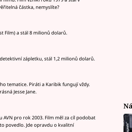
ěřitelná částka, nemyslíte?
t Film) a stál 8 milionů dolarů.
etektivní zápletku, stál 1,2 milionů dolarů.
ho tematice. Piráti a Karibik fungují vždy.
rásná Jesse Jane.
Ná
enu AVN pro rok 2003. Film měl za cíl podobat
o povedlo. Jde opravdu o kvalitní