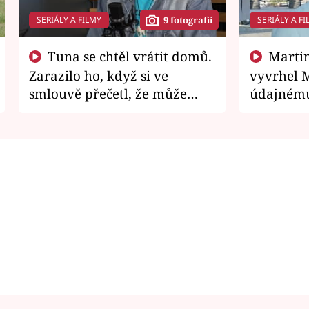
SERIÁLY A FILMY
SERIÁLY A FI
9 fotografií
Tuna se chtěl vrátit domů.
Martin Písařík jako
Zarazilo ho, když si ve
vyvrhel 
smlouvě přečetl, že může
údajnému
zemřít
je v nemil