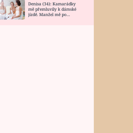
Denisa (34): Kamarádky
mě přemluvily k dámské
jízdě. Manžel mě po
návratu zaskočil