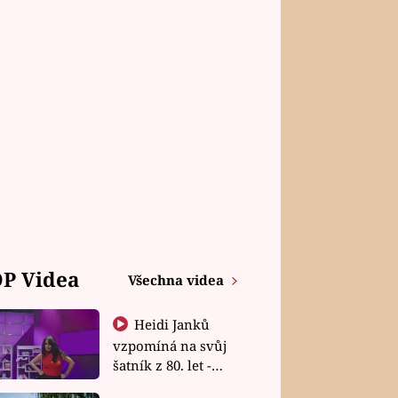
P Videa
Všechna videa
Heidi Janků
vzpomíná na svůj
šatník z 80. let -
Shopaholičky