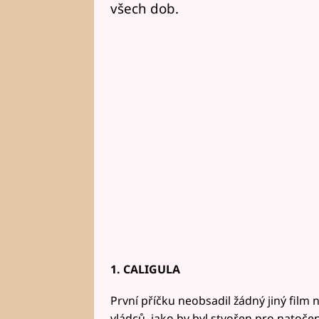
všech dob.
1. CALIGULA
První příčku neobsadil žádný jiný film n
vládců, jako by byl stvořen pro natočení