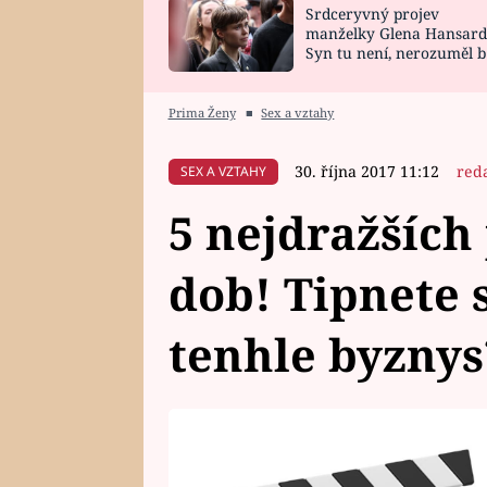
Srdceryvný projev
SNÁŘ
CELEBRITY
manželky Glena Hansard
Syn tu není, nerozuměl b
HOROSKOP NA
VAŘENÍ
tomu, vysvětlila
ROK 2023
Prima Ženy
■
Sex a vztahy
30. října 2017 11:12
red
SEX A VZTAHY
5 nejdražších
dob! Tipnete si
tenhle byznys