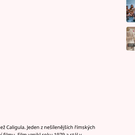
ež Caligula. Jeden z nešílenějších římských
 filmu. Film vznikl roku 1979 a stál v