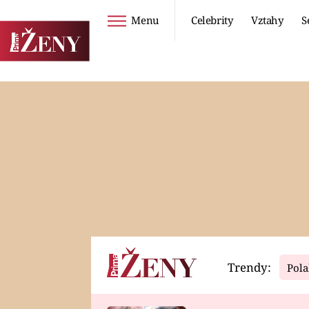
Menu
Celebrity
Vztahy
S
Seriály
Životní styl
ZOO
DIETY A HUBNUTÍ
PROSTŘENO!
CESTOVÁNÍ A
DOVOLENÁ
DUCH
ZDRAVÍ
Trendy:
Pola
Horoskopy
Video
ASTROČLÁNKY
SERIÁLY