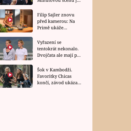
bez dubla
Filip Sajler znovu
před kamerou: Na
Primě ukáže
poctivou kuchyni i
rychlé recepty
Vyřazení se
tentokrát nekonalo.
Dvojčata ale mají po
uzavření třetí etapy
závodu nůž na krku
Šok v Kambodži.
Favoritky Chicas
končí, závod ukázal
svou nejtvrdší tvář