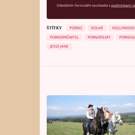
Odesláním formuláře souhlasíte s
podmínkami zp
ŠTÍTKY
PORNO
DOLAR
HOLLYWOOD
PORNOPRŮMYSL
PORNOFILMY
PORNOGR
JESSE JANE