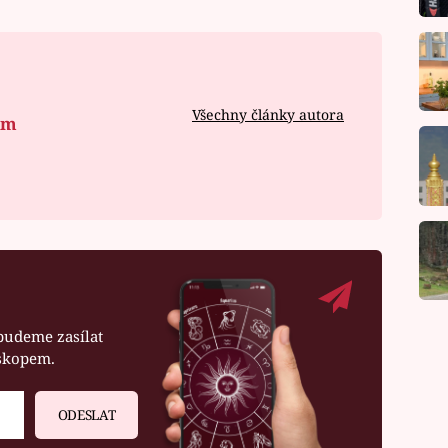
Všechny články autora
om
budeme zasílat
oskopem.
ODESLAT