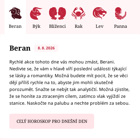
Beran
Býk
Blíženci
Rak
Lev
Panna
V
Beran
8. 8. 2026
Rychlé akce tohoto dne vás mohou zmást, Berani.
Nedivte se, že vám v hlavě víří poslední události týkající
se lásky a romantiky. Možná budete mít pocit, že se věci
dějí příliš rychle na to, abyste jim mohli skutečně
porozumět. Snažte se nebýt tak analytičtí. Možná zjistíte,
že se honíte za ztraceným cílem, zatímco vlak vyjíždí ze
stanice. Naskočte na palubu a nechte problém za sebou.
CELÝ HOROSKOP PRO DNEŠNÍ DEN