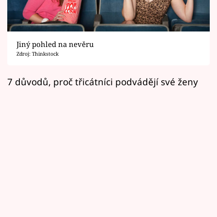
Horoskopy
Sledujte prima+
Jiný pohled na nevěru
Filmový festival Karlovy Vary
Zdroj: Thinkstock
Pořady
7 důvodů, proč třicátníci podvádějí své ženy
Mámy sobě
Přihlášení
Sledujte nás