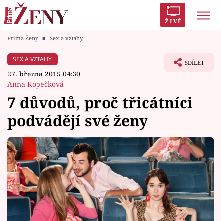
ŽIVĚ
Prima Ženy
■
Sex a vztahy
Trendy:
Polabí
Inspekce
Prostřeno!
AYTO?
SEX A VZTAHY
SDÍLET
Módní alarm
Zrádci
Proměny
27. března 2015 04:30
Anna Kopečková
7 důvodů, proč třicátníci
podvádějí své ženy
Témata
Celebrity
Vztahy
Seriály