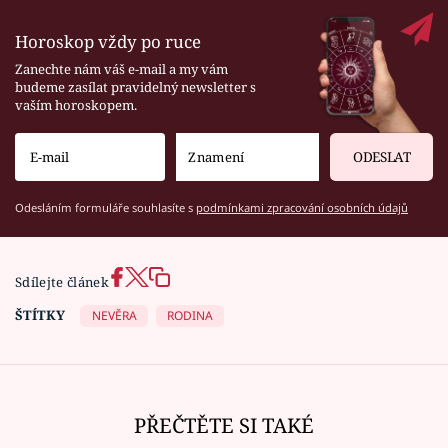
Horoskop vždy po ruce
Zanechte nám váš e-mail a my vám
budeme zasílat pravidelný newsletter s
vaším horoskopem.
ODESLAT
Odesláním formuláře souhlasíte s
podmínkami zpracování osobních údajů
Sdílejte článek
ŠTÍTKY
NEVĚRA
RODINA
PŘEČTĚTE SI TAKÉ