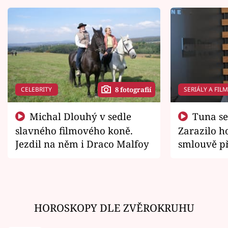
CELEBRITY
SERIÁLY A FIL
8 fotografií
Michal Dlouhý v sedle
Tuna se chtěl vrátit domů.
slavného filmového koně.
Zarazilo ho
Jezdil na něm i Draco Malfoy
smlouvě př
zemřít
HOROSKOPY DLE ZVĚROKRUHU