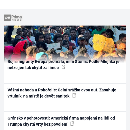
Boj s migranty Evropa prohrála, míní Stoniš. Podle Mlejnka je
nelze jen tak chytit za límec
Vážná nehoda u Pohořelic: Čelní srážka dvou aut. Zasahuje
vrtulník, na místě je devět sanitek
Grónsko v pohotovosti: Americká firma napojená na lidi od
Trumpa chystá vrty bez povolení