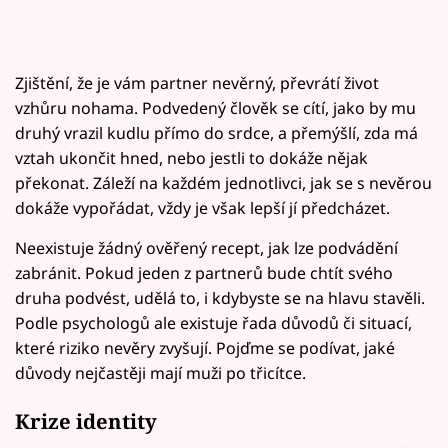
Zjištění, že je vám partner nevěrný, převrátí život
vzhůru nohama. Podvedený člověk se cítí, jako by mu
druhý vrazil kudlu přímo do srdce, a přemýšlí, zda má
vztah ukončit hned, nebo jestli to dokáže nějak
překonat. Záleží na každém jednotlivci, jak se s nevěrou
dokáže vypořádat, vždy je však lepší jí předcházet.
Neexistuje žádný ověřený recept, jak lze podvádění
zabránit. Pokud jeden z partnerů bude chtít svého
druha podvést, udělá to, i kdybyste se na hlavu stavěli.
Podle psychologů ale existuje řada důvodů či situací,
které riziko nevěry zvyšují. Pojďme se podívat, jaké
důvody nejčastěji mají muži po třicítce.
Krize identity