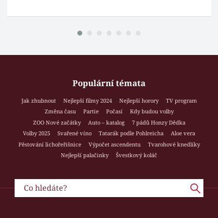
Populární témata
Jak zhubnout
Nejlepší filmy 2024
Nejlepší horory
TV program
Změna času
Partie
Počasí
Kdy budou volby
ZOO Nové začátky
Auto – katalog
7 pádů Honzy Dědka
Volby 2025
Svařené víno
Tatarák podle Pohlreicha
Aloe vera
Pěstování lichořeřišnice
Výpočet ascendentu
Tvarohové knedlíky
Nejlepší palačinky
Švestkový koláč