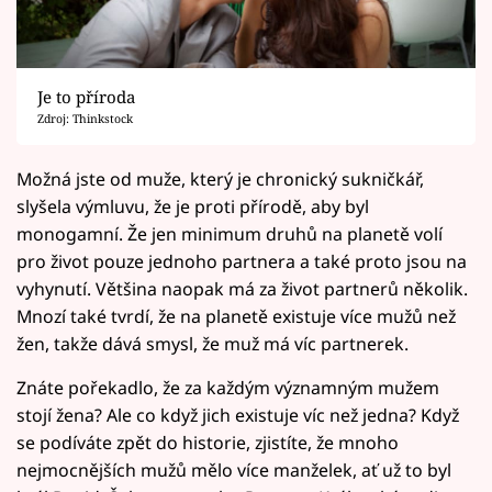
Je to příroda
Zdroj: Thinkstock
Možná jste od muže, který je chronický sukničkář,
slyšela výmluvu, že je proti přírodě, aby byl
monogamní. Že jen minimum druhů na planetě volí
pro život pouze jednoho partnera a také proto jsou na
vyhynutí. Většina naopak má za život partnerů několik.
Mnozí také tvrdí, že na planetě existuje více mužů než
žen, takže dává smysl, že muž má víc partnerek.
Znáte pořekadlo, že za každým významným mužem
stojí žena? Ale co když jich existuje víc než jedna? Když
se podíváte zpět do historie, zjistíte, že mnoho
nejmocnějších mužů mělo více manželek, ať už to byl