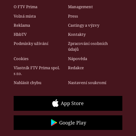
O FTV Prima
Management
Volná místa
Press
Reklama
Castingy a výzvy
HbbTV
Kontakty
Podmínky užívání
Zpracování osobních
údajů
Cookies
Nápověda
Vlastník FTV Prima spol.
Redakce
s r.o.
Nahlásit chybu
Nastavení soukromí
App Store
Google Play