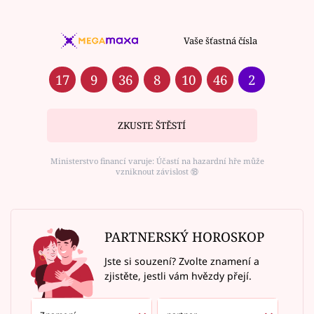
Vaše šťastná čísla
17
9
36
8
10
46
2
ZKUSTE ŠTĚSTÍ
Ministerstvo financí varuje: Účastí na hazardní hře může
vzniknout závislost ⑱
PARTNERSKÝ HOROSKOP
Jste si souzení? Zvolte znamení a
zjistěte, jestli vám hvězdy přejí.