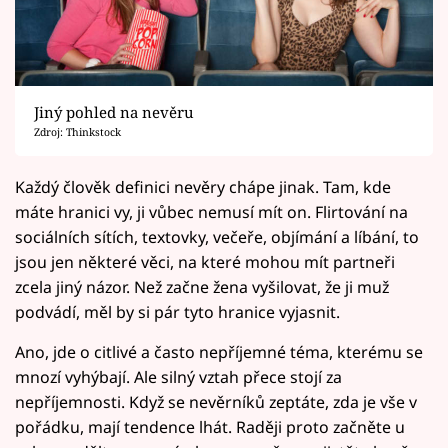
Jiný pohled na nevěru
Zdroj: Thinkstock
Každý člověk definici nevěry chápe jinak. Tam, kde
máte hranici vy, ji vůbec nemusí mít on. Flirtování na
sociálních sítích, textovky, večeře, objímání a líbání, to
jsou jen některé věci, na které mohou mít partneři
zcela jiný názor. Než začne žena vyšilovat, že ji muž
podvádí, měl by si pár tyto hranice vyjasnit.
Ano, jde o citlivé a často nepříjemné téma, kterému se
mnozí vyhýbají. Ale silný vztah přece stojí za
nepříjemnosti. Když se nevěrníků zeptáte, zda je vše v
pořádku, mají tendence lhát. Raději proto začněte u