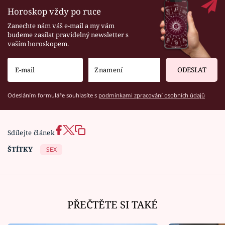
Horoskop vždy po ruce
Zanechte nám váš e-mail a my vám
budeme zasílat pravidelný newsletter s
vaším horoskopem.
ODESLAT
Odesláním formuláře souhlasíte s
podmínkami zpracování osobních údajů
Sdílejte článek
ŠTÍTKY
SEX
PŘEČTĚTE SI TAKÉ