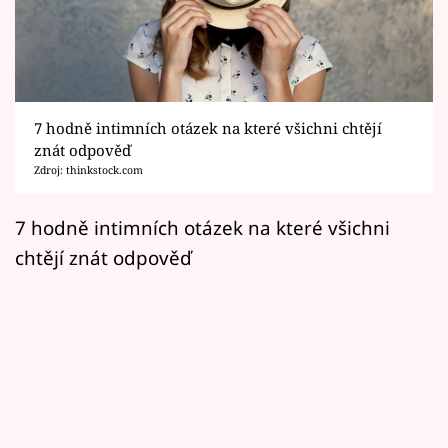
Horoskopy
Sledujte prima+
Filmový festival Karlovy Vary
7 hodně intimních otázek na které všichni chtějí
Pořady
znát odpověď
Zdroj: thinkstock.com
Mámy sobě
7 hodně intimních otázek na které všichni
chtějí znát odpověď
Přihlášení
Sledujte nás