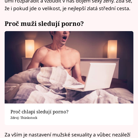
umí rozparádit a vzbudit v nás dojem sexy ženy. Zdá se,
že i pokud jde o velikost, je nejlepší zlatá střední cesta.
Proč muži sledují porno?
Proč chlapi sledují porno?
Zdroj: Thinkstock
Za vším je nastavení mužské sexuality a vůbec nezáleží