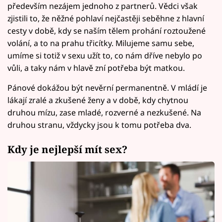
především nezájem jednoho z partnerů. Vědci však
zjistili to, že něžné pohlaví nejčastěji seběhne z hlavní
cesty v době, kdy se naším tělem prohání roztoužené
volání, a to na prahu třicítky. Milujeme samu sebe,
umíme si totiž v sexu užít to, co nám dříve nebylo po
vůli, a taky nám v hlavě zní potřeba být matkou.
Pánové dokážou být nevěrní permanentně. V mládí je
lákají zralé a zkušené ženy a v době, kdy chytnou
druhou mízu, zase mladé, rozverné a nezkušené. Na
druhou stranu, vždycky jsou k tomu potřeba dva.
Kdy je nejlepší mít sex?