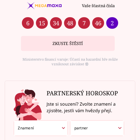
Vaše šťastná čísla
6
15
34
48
7
46
2
ZKUSTE ŠTĚSTÍ
Ministerstvo financí varuje: Účastí na hazardní hře může
vzniknout závislost ⑱
PARTNERSKÝ HOROSKOP
Jste si souzení? Zvolte znamení a
zjistěte, jestli vám hvězdy přejí.