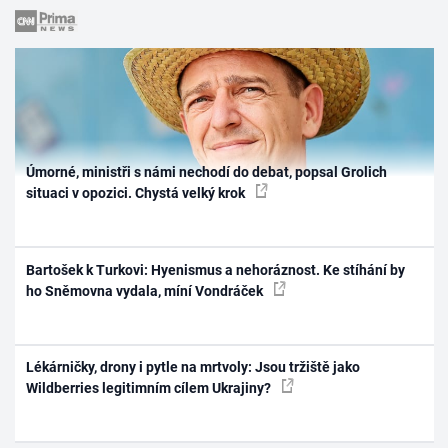
Úmorné, ministři s námi nechodí do debat, popsal Grolich
situaci v opozici. Chystá velký krok
Bartošek k Turkovi: Hyenismus a nehoráznost. Ke stíhání by
ho Sněmovna vydala, míní Vondráček
Lékárničky, drony i pytle na mrtvoly: Jsou tržiště jako
Wildberries legitimním cílem Ukrajiny?