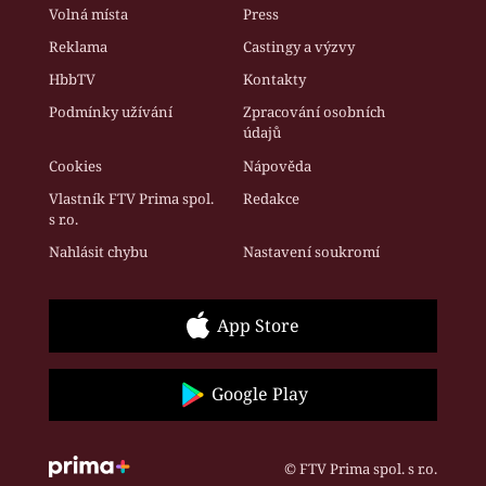
Volná místa
Press
Reklama
Castingy a výzvy
HbbTV
Kontakty
Podmínky užívání
Zpracování osobních
údajů
Cookies
Nápověda
Vlastník FTV Prima spol.
Redakce
s r.o.
Nahlásit chybu
Nastavení soukromí
App Store
Google Play
© FTV Prima spol. s r.o.