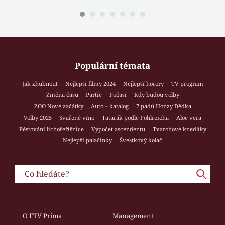
Populární témata
Jak zhubnout
Nejlepší filmy 2024
Nejlepší horory
TV program
Změna času
Partie
Počasí
Kdy budou volby
ZOO Nové začátky
Auto – katalog
7 pádů Honzy Dědka
Volby 2025
Svařené víno
Tatarák podle Pohlreicha
Aloe vera
Pěstování lichořeřišnice
Výpočet ascendentu
Tvarohové knedlíky
Nejlepší palačinky
Švestkový koláč
O FTV Prima
Management