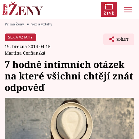
ŽIVĚ
Prima Ženy
■
Sex a vztahy
Trendy:
Polabí
Inspekce
Prostřeno!
AYTO?
SEX A VZTAHY
SDÍLET
Módní alarm
Zrádci
Proměny
19. března 2014 04:15
Martina Čerňanská
7 hodně intimních otázek
na které všichni chtějí znát
Témata
odpověď
Celebrity
Vztahy
Seriály