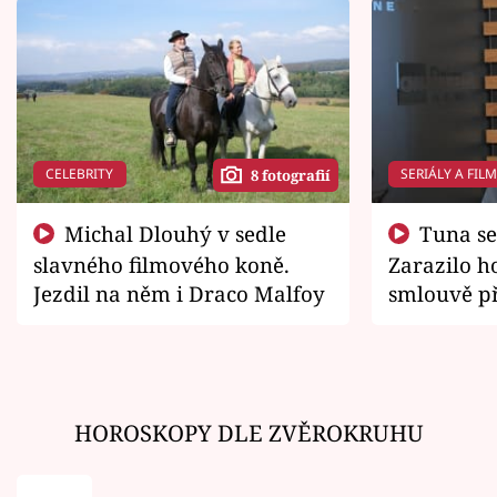
CELEBRITY
SERIÁLY A FIL
8 fotografií
Michal Dlouhý v sedle
Tuna se chtěl vrátit domů.
slavného filmového koně.
Zarazilo ho
Jezdil na něm i Draco Malfoy
smlouvě př
zemřít
HOROSKOPY DLE ZVĚROKRUHU