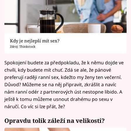
Kdy je nejlepší mít sex?
Zdroj: Thinkstock
Spokojení budete za předpokladu, že k němu dojde ve
chvíli, kdy budete mít chuť. Zdá se ale, že pánové
preferují raději ranní sex, kdežto my ženy ten večerní.
Důvod? Můžeme se na něj připravit, zkrášlit a navíc
nám ranní odér z partnerových úst nestopne libido. A
ještě k tomu můžeme usnout drahému po sexu v
náručí. Co víc si lze přát, že?
Opravdu tolik záleží na velikosti?