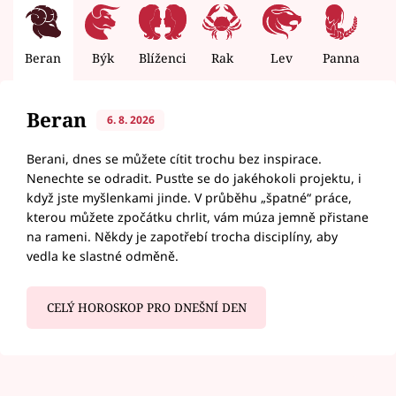
Beran
Býk
Blíženci
Rak
Lev
Panna
V
Beran
6. 8. 2026
Berani, dnes se můžete cítit trochu bez inspirace.
Nenechte se odradit. Pusťte se do jakéhokoli projektu, i
když jste myšlenkami jinde. V průběhu „špatné“ práce,
kterou můžete zpočátku chrlit, vám múza jemně přistane
na rameni. Někdy je zapotřebí trocha disciplíny, aby
vedla ke slastné odměně.
CELÝ HOROSKOP PRO DNEŠNÍ DEN