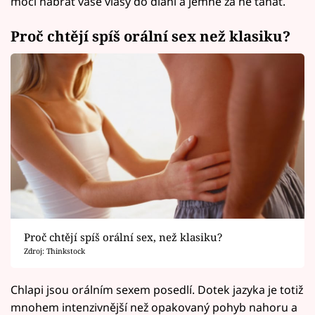
moci nabrat vaše vlasy do dlaní a jemně za ně tahat.
Proč chtějí spíš orální sex než klasiku?
Proč chtějí spíš orální sex, než klasiku?
Zdroj: Thinkstock
Chlapi jsou orálním sexem posedlí. Dotek jazyka je totiž
mnohem intenzivnější než opakovaný pohyb nahoru a