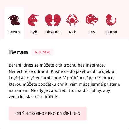
Beran
Býk
Blíženci
Rak
Lev
Panna
V
Beran
6. 8. 2026
Berani, dnes se můžete cítit trochu bez inspirace.
Nenechte se odradit. Pusťte se do jakéhokoli projektu, i
když jste myšlenkami jinde. V průběhu „špatné“ práce,
kterou můžete zpočátku chrlit, vám múza jemně přistane
na rameni. Někdy je zapotřebí trocha disciplíny, aby
vedla ke slastné odměně.
CELÝ HOROSKOP PRO DNEŠNÍ DEN