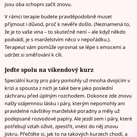
jsou oba schopni začít znovu.
V rámci terapie budete pravděpodobně muset
přijmout i důvod, proč k nevěře došlo. (Neznamená to,
že je to vaše vina – to skutečně není – ale když někdo
podvádí, je s manželstvím něco v nepořádku.).
Terapeut vám pomůže vyrovnat se lépe s emocemi a
udržet si směřování k cíli.
Jeďte spolu na víkendový kurz
Speciální kurzy pro páry pomohly už mnoha dvojicím v
krizi a spousta z nich je také bere jako poslední
záchranu před úplným rozchodem. Dokonce zde znovu
našly vzájemnou lásku i páry, kterým nepomohly ani
pravidelné návštěvy manželské poradny a měly už
podepsané rozvodové papíry. Ale jezdí sem i páry, které
potřebují vztah oživit, zpestřit, vnést do něj znovu
jiskru. Přečtěte si, jak to na takových kurzech chodí, a