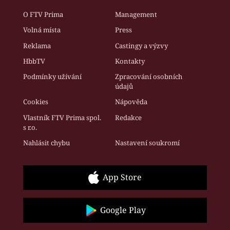
O FTV Prima
Management
Volná místa
Press
Reklama
Castingy a výzvy
HbbTV
Kontakty
Podmínky užívání
Zpracování osobních
údajů
Cookies
Nápověda
Vlastník FTV Prima spol.
Redakce
s r.o.
Nahlásit chybu
Nastavení soukromí
App Store
Google Play