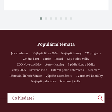
Populární témata
Jak zhubnout
Nejlepší filmy 2024
Nejlepší horory
TV program
Změna času
Partie
Počasí
Kdy budou volby
ZOO Nové začátky
Auto – katalog
7 pádů Honzy Dědka
Volby 2025
Svařené víno
Tatarák podle Pohlreicha
Aloe vera
Pěstování lichořeřišnice
Výpočet ascendentu
Tvarohové knedlíky
Nejlepší palačinky
Švestkový koláč