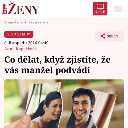
ŽIVĚ
Prima Ženy
■
Sex a vztahy
Trendy:
Polabí
Inspekce
Prostřeno!
AYTO?
SEX A VZTAHY
SDÍLET
Módní alarm
Zrádci
Proměny
6. listopadu 2016 04:40
Anna Kopečková
Co dělat, když zjistíte, že
vás manžel podvádí
Témata
Celebrity
Vztahy
Seriály