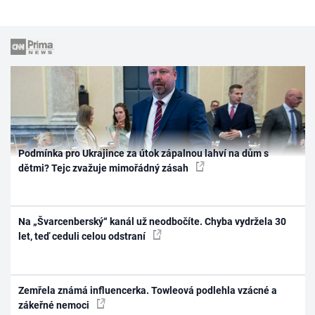
Podmínka pro Ukrajince za útok zápalnou lahví na dům s
dětmi? Tejc zvažuje mimořádný zásah
Na „Švarcenberský“ kanál už neodbočíte. Chyba vydržela 30
let, teď ceduli celou odstraní
Zemřela známá influencerka. Towleová podlehla vzácné a
zákeřné nemoci