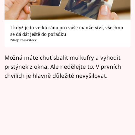
Horoskopy
Sledujte prima+
I když je to velká rána pro vaše manželství, všechno
Filmový festival Karlovy Vary
se dá dát ještě do pořádku
Zdroj: Thinkstock
Pořady
Možná máte chuť sbalit mu kufry a vyhodit
Mámy sobě
prstýnek z okna. Ale nedělejte to. V prvních
chvílích je hlavně důležité nevyšilovat.
Přihlášení
Sledujte nás