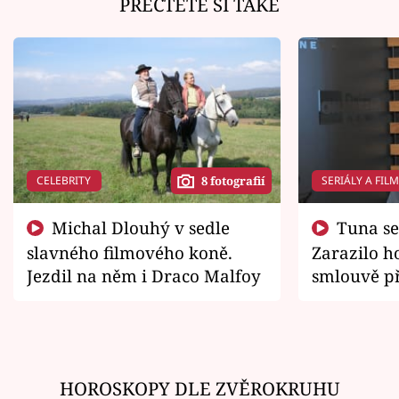
PŘEČTĚTE SI TAKÉ
CELEBRITY
SERIÁLY A FIL
8 fotografií
Michal Dlouhý v sedle
Tuna se chtěl vrátit domů.
slavného filmového koně.
Zarazilo ho
Jezdil na něm i Draco Malfoy
smlouvě př
zemřít
HOROSKOPY DLE ZVĚROKRUHU