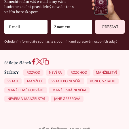
Zanechte nám váš e-mail a my vám
budeme zasílat pravidelný newsletter s
vaším horoskopem.
ODESLAT
Odesláním formuláře souhlasíte s
podmínkami zpracování osobních údajů
Sdílejte článek
ŠTÍTKY
ROZVOD
NEVĚRA
ROZCHOD
MANŽELSTVÍ
VZTAH
MANŽELÉ
VZTAH PO NEVĚŘE
KONEC VZTAHU
MANŽEL MĚ PODVÁDÍ
MANŽELSKÁ NEVĚRA
NEVĚRA V MANŽELSTVÍ
JANE GREEROVÁ