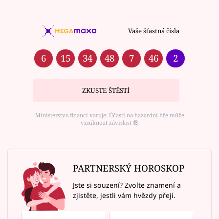
Vaše šťastná čísla
6
15
34
48
7
46
2
ZKUSTE ŠTĚSTÍ
Ministerstvo financí varuje: Účastí na hazardní hře může
vzniknout závislost ⑱
PARTNERSKÝ HOROSKOP
Jste si souzení? Zvolte znamení a
zjistěte, jestli vám hvězdy přejí.