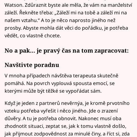
Watson. Zdůraznit byste ale měla, že vám na manželství
záleží. Řekněte třeba: „Záleží mi na tobě a záleží mi na
našem vztahu.“ A to je něco naprosto jiného než
prosby. Abyste mohla dát věci do pořádku, je potřeba
vědět, co vlastně chcete.
No a pak… je pravý čas na tom zapracovat:
Navštivte poradnu
V mnoha případech návštěva terapeuta skutečně
pomáhá. Na povrch vyplouvá spousta emocí, se
kterými může být těžké se vypořádat sám.
Když je jeden z partnerů nevěrnýa, je kromě prvotního
vzteku potřeba vyřešit i něco jiného. Jde o zrazení
důvěry. A tu je potřeba obnovit. Nakonec musí oba
zhodnotit situaci, zeptat se, jak k tomu vlastně došlo,
jak přijmout zodpovědnost za minulé činy, a říct si, zda