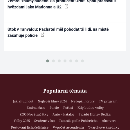
Zemřel známý hudebník a producent Orbit. Spolupracoval s
hvězdami jako Madonna a U2
Útok v Tanvaldu: Pachatel měl pobodat tři lidi, na místě
zasahuje policie
Populární témata
Jak zhubnout
Nejlepší filmy 2024
Nejlepší horory
TV program
Změna času
Partie
Počasí
Kdy budou volby
ZOO Nové začátky
Auto – katalog
7 pádů Honzy Dědka
Volby 2025
Svařené víno
Tatarák podle Pohlreicha
Aloe vera
Pěstování lichořeřišnice
Výpočet ascendentu
Tvarohové knedlíky