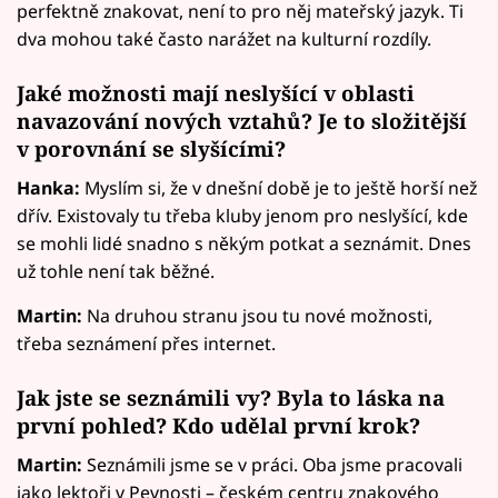
perfektně znakovat, není to pro něj mateřský jazyk. Ti
dva mohou také často narážet na kulturní rozdíly.
Jaké možnosti mají neslyšící v oblasti
navazování nových vztahů? Je to složitější
v porovnání se slyšícími?
Hanka:
Myslím si, že v dnešní době je to ještě horší než
dřív. Existovaly tu třeba kluby jenom pro neslyšící, kde
se mohli lidé snadno s někým potkat a seznámit. Dnes
už tohle není tak běžné.
Martin:
Na druhou stranu jsou tu nové možnosti,
třeba seznámení přes internet.
Jak jste se seznámili vy? Byla to láska na
první pohled? Kdo udělal první krok?
Martin:
Seznámili jsme se v práci. Oba jsme pracovali
jako lektoři v Pevnosti – českém centru znakového