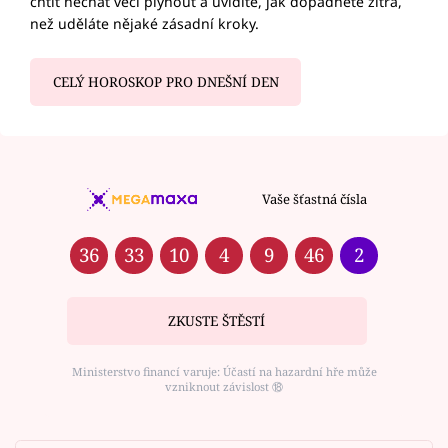
chtít nechat věci plynout a uvidíte, jak dopadnete zítra,
než uděláte nějaké zásadní kroky.
CELÝ HOROSKOP PRO DNEŠNÍ DEN
Vaše šťastná čísla
36
33
10
4
9
46
2
ZKUSTE ŠTĚSTÍ
Ministerstvo financí varuje: Účastí na hazardní hře může
vzniknout závislost ⑱