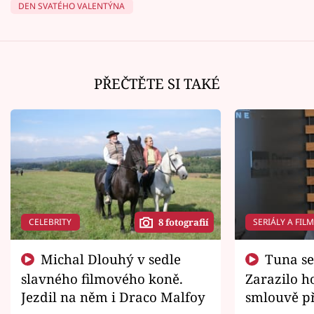
DEN SVATÉHO VALENTÝNA
PŘEČTĚTE SI TAKÉ
CELEBRITY
SERIÁLY A FIL
8 fotografií
Michal Dlouhý v sedle
Tuna se chtěl vrátit domů.
slavného filmového koně.
Zarazilo ho
Jezdil na něm i Draco Malfoy
smlouvě př