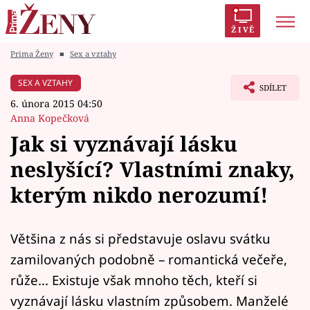
ŽIVĚ
Prima Ženy
■
Sex a vztahy
Trendy:
Polabí
Inspekce
Prostřeno!
AYTO?
SEX A VZTAHY
SDÍLET
Módní alarm
Zrádci
Proměny
6. února 2015 04:50
Anna Kopečková
Jak si vyznávají lásku
neslyšící? Vlastními znaky,
Témata
kterým nikdo nerozumí!
Celebrity
Většina z nás si představuje oslavu svátku
Vztahy
zamilovaných podobně – romantická večeře,
Seriály
růže... Existuje však mnoho těch, kteří si
vyznávají lásku vlastním způsobem. Manželé