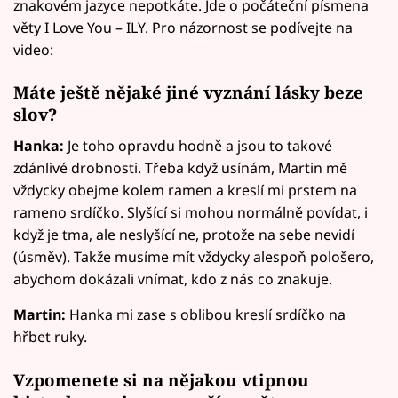
znakovém jazyce nepotkáte. Jde o počáteční písmena
věty I Love You – ILY. Pro názornost se podívejte na
video:
Máte ještě nějaké jiné vyznání lásky beze
slov?
Hanka:
Je toho opravdu hodně a jsou to takové
zdánlivé drobnosti. Třeba když usínám, Martin mě
vždycky obejme kolem ramen a kreslí mi prstem na
rameno srdíčko. Slyšící si mohou normálně povídat, i
když je tma, ale neslyšící ne, protože na sebe nevidí
(úsměv). Takže musíme mít vždycky alespoň pološero,
abychom dokázali vnímat, kdo z nás co znakuje.
Martin:
Hanka mi zase s oblibou kreslí srdíčko na
hřbet ruky.
Vzpomenete si na nějakou vtipnou