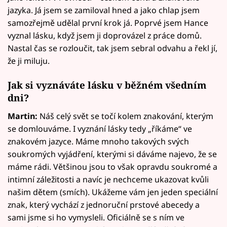
jazyka. Já jsem se zamiloval hned a jako chlap jsem
samozřejmě udělal první krok já. Poprvé jsem Hance
vyznal lásku, když jsem ji doprovázel z práce domů.
Nastal čas se rozloučit, tak jsem sebral odvahu a řekl jí,
že ji miluju.
Jak si vyznáváte lásku v běžném všedním
dni?
Martin:
Náš celý svět se točí kolem znakování, kterým
se domlouváme. I vyznání lásky tedy „říkáme“ ve
znakovém jazyce. Máme mnoho takových svých
soukromých vyjádření, kterými si dáváme najevo, že se
máme rádi. Většinou jsou to však opravdu soukromé a
intimní záležitosti a navíc je nechceme ukazovat kvůli
našim dětem (smích). Ukážeme vám jen jeden speciální
znak, který vychází z jednoruční prstové abecedy a
sami jsme si ho vymysleli. Oficiálně se s ním ve