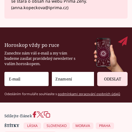
se stará o obsah na webu Prima Ženy.
(anna.kopeckova@iprima.cz)
Horoskop vždy po ruce
Zanechte nám váš e-mail a my vám
budeme zasílat pravidelný newsletter s
vaším horoskopem.
ODESLAT
Odesláním formuláře souhlasíte s
podmínkami zpracování osobních údajů
Sdílejte článek
ŠTÍTKY
LÁSKA
SLOVENSKO
MORAVA
PRAHA