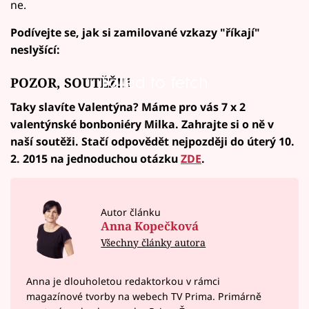
ne.
Podívejte se, jak si zamilované vzkazy "říkají"
neslyšící:
Failed to fetch
POZOR, SOUTĚŽ!!!
Taky slavíte Valentýna? Máme pro vás 7 x 2
valentýnské bonboniéry Milka. Zahrajte si o ně v
naší soutěži. Stačí odpovědět nejpozději do úterý 10.
2. 2015 na jednoduchou otázku
ZDE
.
Autor článku
Anna Kopečková
Všechny články autora
Anna je dlouholetou redaktorkou v rámci
magazínové tvorby na webech TV Prima. Primárně