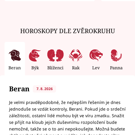
zemřít
HOROSKOPY DLE ZVĚROKRUHU
Beran
Býk
Blíženci
Rak
Lev
Panna
V
Beran
7. 8. 2026
Je velmi pravděpodobné, že nejlepším řešením je dnes
jednoduše se vzdát kontroly, Berani. Pokud jde o srdeční
záležitosti, ostatní lidé mohou být ve víru zmatku. Snažit
se přijít na kloub jejich duševnímu rozpoložení bude
nemožné, takže se o to ani nepokoušejte. Možná budete