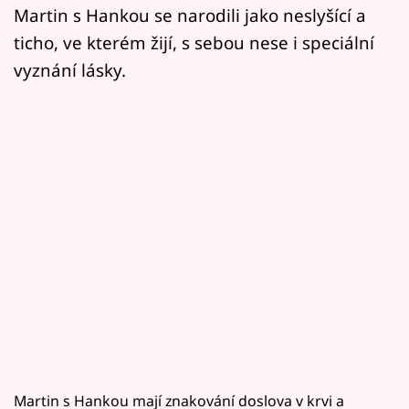
Horoskopy
Martin s Hankou se narodili jako neslyšící a
ticho, ve kterém žijí, s sebou nese i speciální
Sledujte prima+
vyznání lásky.
Filmový festival Karlovy Vary
Pořady
Mámy sobě
Přihlášení
Sledujte nás
Martin s Hankou mají znakování doslova v krvi a