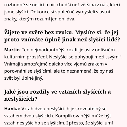
rozhodně se necící o nic chudší než většina z nás, kteří
jsme slyšící. Dokonce si společně vymysleli vlastní
znaky, kterým rozumí jen oni dva.
Žijete ve světě bez zvuku. Myslíte si, že jej
proto vnímáte úplně jinak než slyšící lidé?
Martin
: Ten nejmarkantnější rozdíl je asi v odlišném
kulturním prostředí. Neslyšící se pohybují mezi „svými“.
Vnímají samozřejmě daleko více vjemů zrakem v
porovnání se slyšícími, ale to neznamená, že by náš
svět byl úplně jiný.
Jaké jsou rozdíly ve vztazích slyšících a
neslyšících?
Hanka:
Vztah dvou neslyšících je srovnatelný se
vztahem dvou slyšících. Komplikovanější může být
vztah neslyšícího se slyšícím. I přesto, že slyšící umí