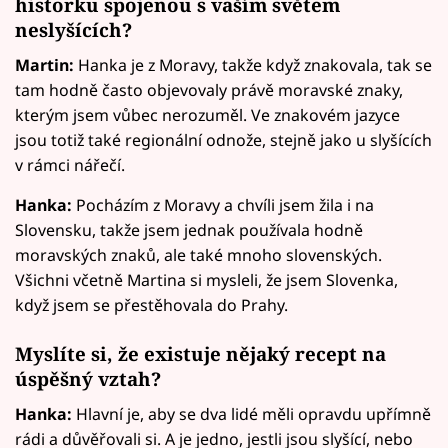
historku spojenou s vaším světem
neslyšících?
Martin:
Hanka je z Moravy, takže když znakovala, tak se
tam hodně často objevovaly právě moravské znaky,
kterým jsem vůbec nerozuměl. Ve znakovém jazyce
jsou totiž také regionální odnože, stejně jako u slyšících
v rámci nářečí.
Hanka:
Pocházím z Moravy a chvíli jsem žila i na
Slovensku, takže jsem jednak používala hodně
moravských znaků, ale také mnoho slovenských.
Všichni včetně Martina si mysleli, že jsem Slovenka,
když jsem se přestěhovala do Prahy.
Myslíte si, že existuje nějaký recept na
úspěšný vztah?
Hanka:
Hlavní je, aby se dva lidé měli opravdu upřímně
rádi a důvěřovali si. A je jedno, jestli jsou slyšící, nebo