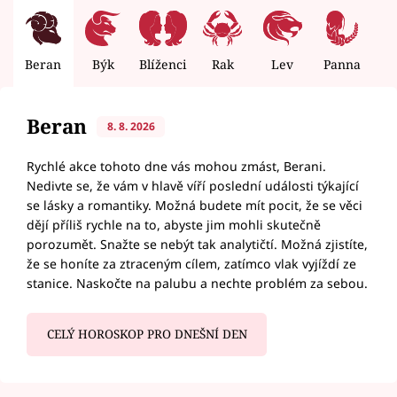
Beran
Býk
Blíženci
Rak
Lev
Panna
V
Beran
8. 8. 2026
Rychlé akce tohoto dne vás mohou zmást, Berani.
Nedivte se, že vám v hlavě víří poslední události týkající
se lásky a romantiky. Možná budete mít pocit, že se věci
dějí příliš rychle na to, abyste jim mohli skutečně
porozumět. Snažte se nebýt tak analytičtí. Možná zjistíte,
že se honíte za ztraceným cílem, zatímco vlak vyjíždí ze
stanice. Naskočte na palubu a nechte problém za sebou.
CELÝ HOROSKOP PRO DNEŠNÍ DEN