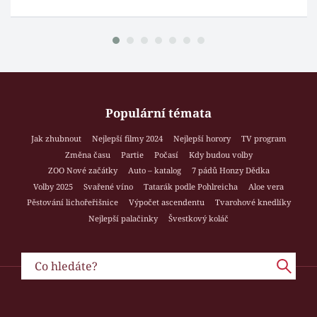
Populární témata
Jak zhubnout
Nejlepší filmy 2024
Nejlepší horory
TV program
Změna času
Partie
Počasí
Kdy budou volby
ZOO Nové začátky
Auto – katalog
7 pádů Honzy Dědka
Volby 2025
Svařené víno
Tatarák podle Pohlreicha
Aloe vera
Pěstování lichořeřišnice
Výpočet ascendentu
Tvarohové knedlíky
Nejlepší palačinky
Švestkový koláč