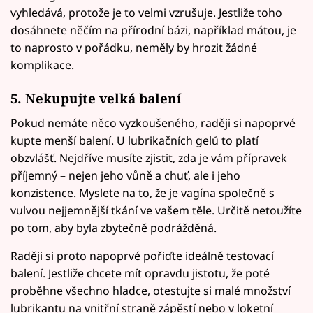
vyhledává, protože je to velmi vzrušuje. Jestliže toho
dosáhnete něčím na přírodní bázi, například mátou, je
to naprosto v pořádku, neměly by hrozit žádné
komplikace.
5. Nekupujte velká balení
Pokud nemáte něco vyzkoušeného, raději si napoprvé
kupte menší balení. U lubrikačních gelů to platí
obzvlášť. Nejdříve musíte zjistit, zda je vám přípravek
příjemný – nejen jeho vůně a chuť, ale i jeho
konzistence. Myslete na to, že je vagína společně s
vulvou nejjemnější tkání ve vašem těle. Určitě netoužíte
po tom, aby byla zbytečně podrážděná.
Raději si proto napoprvé pořiďte ideálně testovací
balení. Jestliže chcete mít opravdu jistotu, že poté
proběhne všechno hladce, otestujte si malé množství
lubrikantu na vnitřní straně zápěstí nebo v loketní