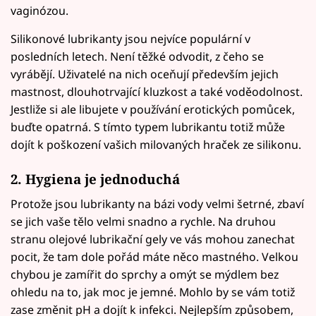
vaginózou.
Silikonové lubrikanty jsou nejvíce populární v
posledních letech. Není těžké odvodit, z čeho se
vyrábějí. Uživatelé na nich oceňují především jejich
mastnost, dlouhotrvající kluzkost a také voděodolnost.
Jestliže si ale libujete v používání erotických pomůcek,
buďte opatrná. S tímto typem lubrikantu totiž může
dojít k poškození vašich milovaných hraček ze silikonu.
2. Hygiena je jednoduchá
Protože jsou lubrikanty na bázi vody velmi šetrné, zbaví
se jich vaše tělo velmi snadno a rychle. Na druhou
stranu olejové lubrikační gely ve vás mohou zanechat
pocit, že tam dole pořád máte něco mastného. Velkou
chybou je zamířit do sprchy a omýt se mýdlem bez
ohledu na to, jak moc je jemné. Mohlo by se vám totiž
zase změnit pH a dojít k infekci. Nejlepším způsobem,