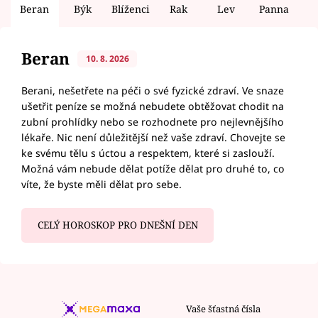
Beran
Býk
Blíženci
Rak
Lev
Panna
V
Beran
10. 8. 2026
Berani, nešetřete na péči o své fyzické zdraví. Ve snaze
ušetřit peníze se možná nebudete obtěžovat chodit na
zubní prohlídky nebo se rozhodnete pro nejlevnějšího
lékaře. Nic není důležitější než vaše zdraví. Chovejte se
ke svému tělu s úctou a respektem, které si zaslouží.
Možná vám nebude dělat potíže dělat pro druhé to, co
víte, že byste měli dělat pro sebe.
CELÝ HOROSKOP PRO DNEŠNÍ DEN
Vaše šťastná čísla