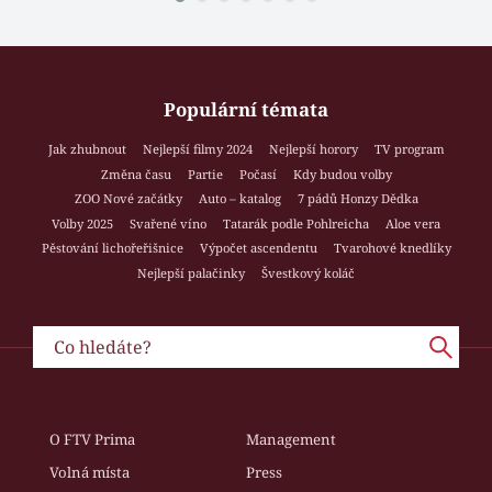
Populární témata
Jak zhubnout
Nejlepší filmy 2024
Nejlepší horory
TV program
Změna času
Partie
Počasí
Kdy budou volby
ZOO Nové začátky
Auto – katalog
7 pádů Honzy Dědka
Volby 2025
Svařené víno
Tatarák podle Pohlreicha
Aloe vera
Pěstování lichořeřišnice
Výpočet ascendentu
Tvarohové knedlíky
Nejlepší palačinky
Švestkový koláč
O FTV Prima
Management
Volná místa
Press