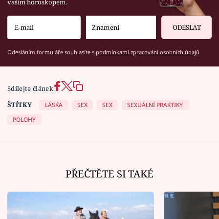
vaším horoskopem.
ODESLAT
Odesláním formuláře souhlasíte s
podmínkami zpracování osobních údajů
Sdílejte článek
ŠTÍTKY
LÁSKA
SEX
SEX
SEXUÁLNÍ PRAKTIKY
POLOHY
PŘEČTĚTE SI TAKÉ