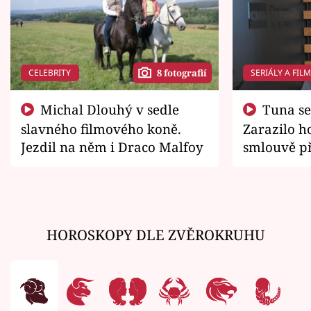
CELEBRITY
SERIÁLY A FIL
8 fotografií
Michal Dlouhý v sedle
Tuna se chtěl vrátit domů.
slavného filmového koně.
Zarazilo ho
Jezdil na něm i Draco Malfoy
smlouvě př
zemřít
HOROSKOPY DLE ZVĚROKRUHU