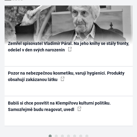
Zemřel spisovatel Vladimír Páral. Na jeho knihy se stály fronty,
odešel v den svých narozenin
Pozor na nebezpečnou kosmetiku, varují hygienici. Produkty
obsahují zakázanou látku
Babiš si chce posvítit na Klempířovu kulturní politiku.
Samozřejmě budu reagovat, uvedl