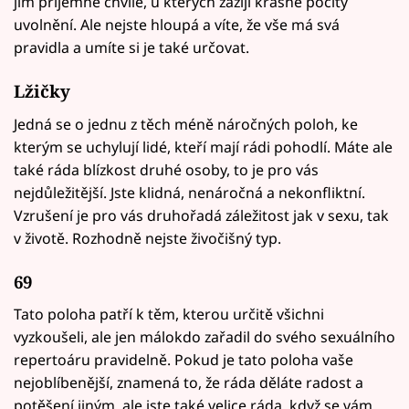
jim příjemné chvíle, u kterých zažijí krásné pocity
uvolnění. Ale nejste hloupá a víte, že vše má svá
pravidla a umíte si je také určovat.
Lžičky
Jedná se o jednu z těch méně náročných poloh, ke
kterým se uchylují lidé, kteří mají rádi pohodlí. Máte ale
také ráda blízkost druhé osoby, to je pro vás
nejdůležitější. Jste klidná, nenáročná a nekonfliktní.
Vzrušení je pro vás druhořadá záležitost jak v sexu, tak
v životě. Rozhodně nejste živočišný typ.
69
Tato poloha patří k těm, kterou určitě všichni
vyzkoušeli, ale jen málokdo zařadil do svého sexuálního
repertoáru pravidelně. Pokud je tato poloha vaše
nejoblíbenější, znamená to, že ráda děláte radost a
potěšení jiným, ale jste také velice ráda, když se vám