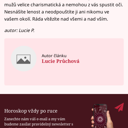
mužů velice charismatická a nemohou z vás spustit oči.
Nesnášíte lenost a neodpouštíte ji ani nikomu ve
vašem okolí. Ráda vítězíte nad všemi a nad vším.
autor: Lucie P.
Autor článku
Lucie Průchová
Horoskop vždy po ruce
Zanechte nám váš e-mail a my vám
budeme zasílat pravidelný newsletter s