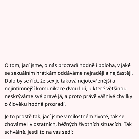
O tom, jací jsme, o nás prozradí hodně i poloha, v jaké
se sexuálním hrátkám oddáváme nejraději a nejčastěji.
Dalo by se říct, že sex je taková nejotevřenější a
nejintimnější komunikace dvou lidí, u které většinou
neskrýváme své pravé já, a proto právě vášnivé chvilky
o člověku hodně prozradí.
Je to prostě tak, jací jsme v milostném životě, tak se
chováme i v ostatních, běžných životních situacích. Tak
schválně, jestli to na vás sedí: