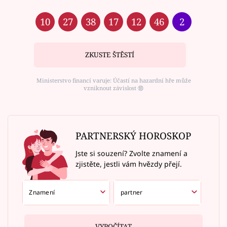
10
27
38
17
12
46
2
ZKUSTE ŠTĚSTÍ
Ministerstvo financí varuje: Účastí na hazardní hře může
vzniknout závislost ⑱
PARTNERSKÝ HOROSKOP
Jste si souzení? Zvolte znamení a
zjistěte, jestli vám hvězdy přejí.
VYPOČÍTAT