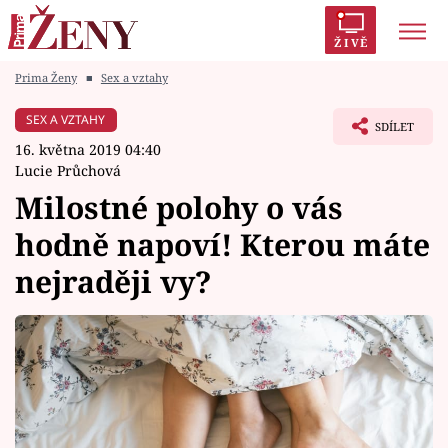
ŽIVĚ
Prima Ženy
■
Sex a vztahy
Trendy:
Polabí
Inspekce
Prostřeno!
AYTO?
SEX A VZTAHY
SDÍLET
Módní alarm
Zrádci
Proměny
16. května 2019 04:40
Lucie Průchová
Milostné polohy o vás
hodně napoví! Kterou máte
Témata
nejraději vy?
Celebrity
Vztahy
Seriály