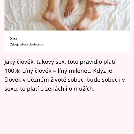
Horoskopy
Sledujte prima+
Filmový festival Karlovy Vary
Sex
Pořady
Zdroj: istockphoto.com
Mámy sobě
Jaký člověk, takový sex, toto pravidlo platí
100%! Líný člověk = líný milenec. Když je
Přihlášení
člověk v běžném životě sobec, bude sobec i v
sexu, to platí o ženách i o mužích.
Sledujte nás