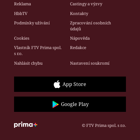
Reklama
Castingy a výzvy
HbbTV
Kontakty
Podmínky užívání
Zpracování osobních
údajů
Cookies
Nápověda
Vlastník FTV Prima spol.
Redakce
s r.o.
Nahlásit chybu
Nastavení soukromí
App Store
Google Play
© FTV Prima spol. s r.o.