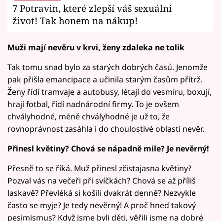
7 Potravin, které zlepší váš sexuální
život! Tak honem na nákup!
Muži mají nevěru v krvi, ženy zdaleka ne tolik
Tak tomu snad bylo za starých dobrých časů. Jenomže
pak přišla emancipace a učinila starým časům přítrž.
Ženy řídí tramvaje a autobusy, létají do vesmíru, boxují,
hrají fotbal, řídí nadnárodní firmy. To je ovšem
chvályhodné, méně chvályhodné je už to, že
rovnoprávnost zasáhla i do choulostivé oblasti nevěr.
Přinesl květiny? Chová se nápadně mile? Je nevěrný!
Přesně to se říká. Muž přinesl zčistajasna květiny?
Pozval vás na večeři při svíčkách? Chová se až příliš
laskavě? Převléká si košili dvakrát denně? Nezvykle
často se myje? Je tedy nevěrný! A proč hned takový
pesimismus? Když jsme byli děti, věřili jsme na dobré