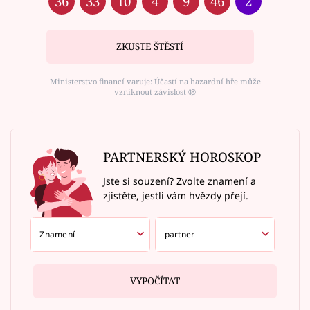
36
33
10
4
9
46
2
ZKUSTE ŠTĚSTÍ
Ministerstvo financí varuje: Účastí na hazardní hře může
vzniknout závislost ⑱
PARTNERSKÝ HOROSKOP
Jste si souzení? Zvolte znamení a
zjistěte, jestli vám hvězdy přejí.
VYPOČÍTAT