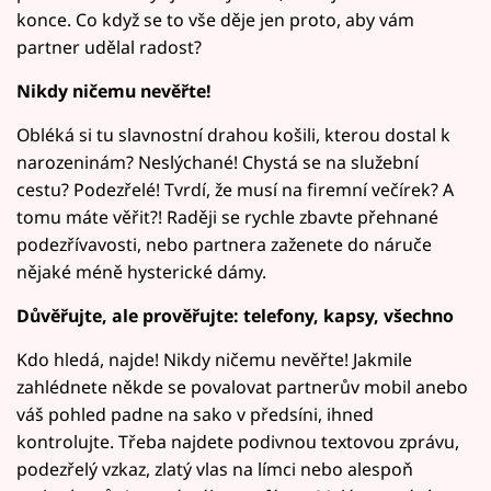
konce. Co když se to vše děje jen proto, aby vám
partner udělal radost?
Nikdy ničemu nevěřte!
Obléká si tu slavnostní drahou košili, kterou dostal k
narozeninám? Neslýchané! Chystá se na služební
cestu? Podezřelé! Tvrdí, že musí na firemní večírek? A
tomu máte věřit?! Raději se rychle zbavte přehnané
podezřívavosti, nebo partnera zaženete do náruče
nějaké méně hysterické dámy.
Důvěřujte, ale prověřujte: telefony, kapsy, všechno
Kdo hledá, najde! Nikdy ničemu nevěřte! Jakmile
zahlédnete někde se povalovat partnerův mobil anebo
váš pohled padne na sako v předsíni, ihned
kontrolujte. Třeba najdete podivnou textovou zprávu,
podezřelý vzkaz, zlatý vlas na límci nebo alespoň