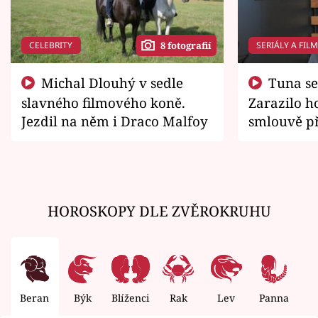
CELEBRITY
SERIÁLY A FIL
8 fotografií
Michal Dlouhý v sedle
Tuna se chtěl vrátit domů.
slavného filmového koně.
Zarazilo ho
Jezdil na něm i Draco Malfoy
smlouvě př
zemřít
HOROSKOPY DLE ZVĚROKRUHU
Beran
Býk
Blíženci
Rak
Lev
Panna
V