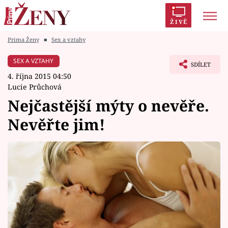
ŽIVĚ
Prima Ženy
■
Sex a vztahy
Trendy:
Polabí
Inspekce
Prostřeno!
AYTO?
SEX A VZTAHY
SDÍLET
Módní alarm
Zrádci
Proměny
4. října 2015 04:50
Lucie Průchová
Nejčastější mýty o nevěře.
Nevěřte jim!
Témata
Celebrity
Vztahy
Seriály