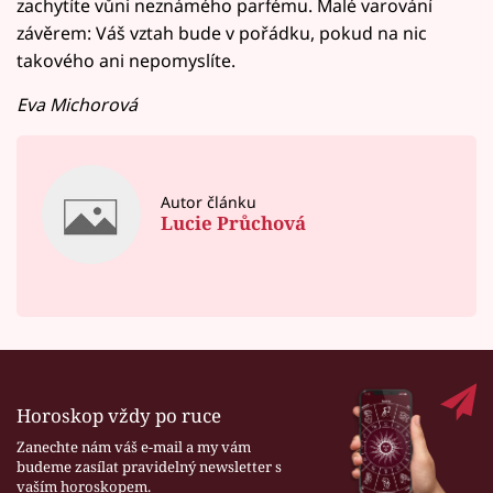
zachytíte vůni neznámého parfému. Malé varování
závěrem: Váš vztah bude v pořádku, pokud na nic
takového ani nepomyslíte.
Eva Michorová
Autor článku
Lucie Průchová
Horoskop vždy po ruce
Zanechte nám váš e-mail a my vám
budeme zasílat pravidelný newsletter s
vaším horoskopem.