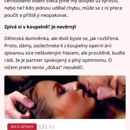
černobílého vidění světa jsme my dospělí už vyrostli,
nebo ne? Kdo jednou udělal chybu, může se z ní přece
poučit a příště ji neopakovat.
Zpívá si v koupelně? Je nevěrný!
Dětinská domněnka, ale divili byste se, jak rozšířená.
Proto, dámy, zaslechnete-li z koupelny operní árii
zpívanou sice neškoleným hlasem, ale procítěně, buďte
rádi, že je partner spokojený a plný optimismu. O
ničem jiném tento „důkaz“ nesvědčí.
SEX A VZTAHY