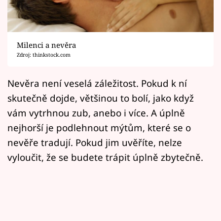
Horoskopy
Sledujte prima+
Milenci a nevěra
Filmový festival Karlovy Vary
Zdroj: thinkstock.com
Pořady
Nevěra není veselá záležitost. Pokud k ní
skutečně dojde, většinou to bolí, jako když
Mámy sobě
vám vytrhnou zub, anebo i více. A úplně
nejhorší je podlehnout mýtům, které se o
Přihlášení
nevěře tradují. Pokud jim uvěříte, nelze
vyloučit, že se budete trápit úplně zbytečně.
Sledujte nás