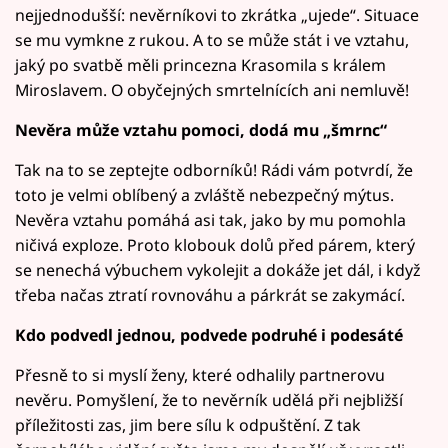
nejjednodušší: nevěrníkovi to zkrátka „ujede“. Situace
se mu vymkne z rukou. A to se může stát i ve vztahu,
jaký po svatbě měli princezna Krasomila s králem
Miroslavem. O obyčejných smrtelnících ani nemluvě!
Nevěra může vztahu pomoci, dodá mu „šmrnc“
Tak na to se zeptejte odborníků! Rádi vám potvrdí, že
toto je velmi oblíbený a zvláště nebezpečný mýtus.
Nevěra vztahu pomáhá asi tak, jako by mu pomohla
ničivá exploze. Proto klobouk dolů před párem, který
se nenechá výbuchem vykolejit a dokáže jet dál, i když
třeba načas ztratí rovnováhu a párkrát se zakymácí.
Kdo podvedl jednou, podvede podruhé i podesáté
Přesně to si myslí ženy, které odhalily partnerovu
nevěru. Pomyšlení, že to nevěrník udělá při nejbližší
příležitosti zas, jim bere sílu k odpuštění. Z tak