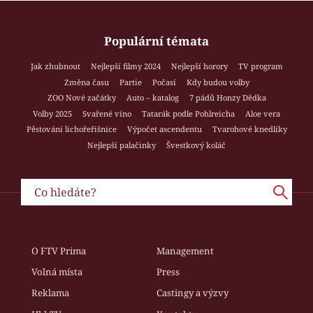
Populární témata
Jak zhubnout
Nejlepší filmy 2024
Nejlepší horory
TV program
Změna času
Partie
Počasí
Kdy budou volby
ZOO Nové začátky
Auto – katalog
7 pádů Honzy Dědka
Volby 2025
Svařené víno
Tatarák podle Pohlreicha
Aloe vera
Pěstování lichořeřišnice
Výpočet ascendentu
Tvarohové knedlíky
Nejlepší palačinky
Švestkový koláč
O FTV Prima
Management
Volná místa
Press
Reklama
Castingy a výzvy