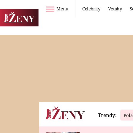
Menu
Celebrity
Vztahy
S
Seriály
Životní styl
ZOO
DIETY A HUBNUTÍ
PROSTŘENO!
CESTOVÁNÍ A
DOVOLENÁ
DUCH
ZDRAVÍ
Trendy:
Pola
Horoskopy
Video
ASTROČLÁNKY
SERIÁLY