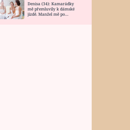
Denisa (34): Kamarádky
mě přemluvily k dámské
jízdě. Manžel mě po
návratu zaskočil