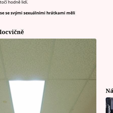
očí hodně lidí.
 se se svými sexuálními hrátkami měli
ělocvičně
Ná