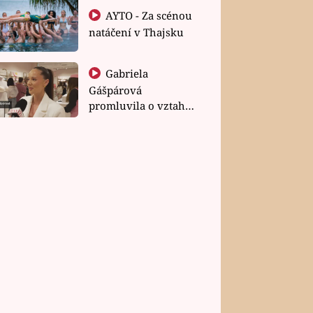
AYTO - Za scénou
natáčení v Thajsku
Gabriela
Gášpárová
promluvila o vztahu
a zakládání rodiny