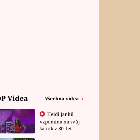
P Videa
Všechna videa
Heidi Janků
vzpomíná na svůj
šatník z 80. let -
Shopaholičky