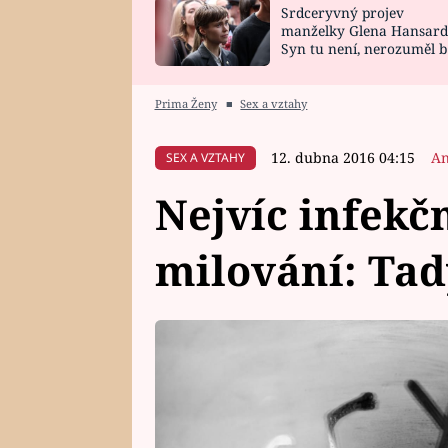
Srdceryvný projev
SNÁŘ
CELEBRITY
manželky Glena Hansard
Syn tu není, nerozuměl b
HOROSKOP NA
VAŘENÍ
tomu, vysvětlila
ROK 2023
Prima Ženy
■
Sex a vztahy
12. dubna 2016 04:15
An
SEX A VZTAHY
Nejvíc infekč
milování: Tad