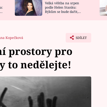
Velká věštba na srpen
NOVINKY
ZAHRADA
a:
podle Helen Stanku:
y
Býkům se bude dařit,
VIDEORECEPTY
DESIGN
Vodnáře čeká jízda
na Kopečková
SDÍLET
ní prostory pro
y to nedělejte!