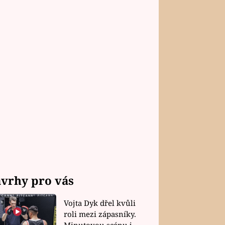
vrhy pro vás
Vojta Dyk dřel kvůli
roli mezi zápasníky.
Minutovou scénu jel