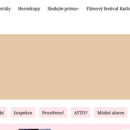
eriály
Horoskopy
Sledujte prima+
Filmový festival Karl
Celebrity
Recept
MÓDA A KRÁSA
HLAVNÍ JÍ
VZTAHY A SEX
SLADKÉ
PRIMA MAMINKA
ZDRAVÉ
bí
Inspekce
Prostřeno!
AYTO?
Módní alarm
Fresh
Living
RECEPTY
BYDLENÍ