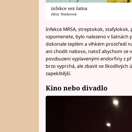
infekce sex šatna
Zdroj: Thinkstock
Infekce MRSA, streptokok, stafylokok, p
vzpomenete, bylo nalezeno v šatnách po
dokonale teplém a vlhkém prostředí n
ani chodit naboso, natož abychom se v 
povzbuzeni vyplavenými endorfiny z př
brzo vyprchá, ale zbavit se škodlivých 
zapeklitější.
Kino nebo divadlo