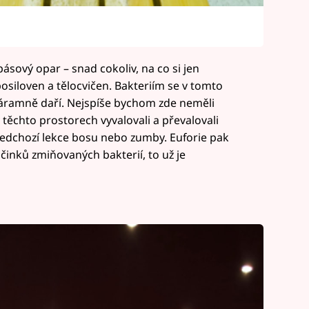
ásový opar – snad cokoliv, na co si jen
siloven a tělocvičen. Bakteriím se v tomto
áramně daří. Nejspíše bychom zde neměli
těchto prostorech vyvalovali a převalovali
edchozí lekce bosu nebo zumby. Euforie pak
účinků zmiňovaných bakterií, to už je