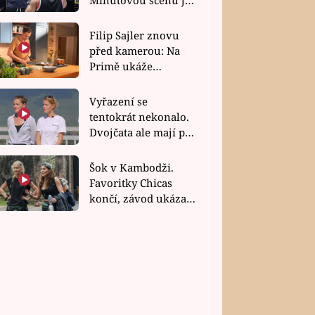
bez dubla
Filip Sajler znovu
před kamerou: Na
Primě ukáže
poctivou kuchyni i
rychlé recepty
Vyřazení se
tentokrát nekonalo.
Dvojčata ale mají po
uzavření třetí etapy
závodu nůž na krku
Šok v Kambodži.
Favoritky Chicas
končí, závod ukázal
svou nejtvrdší tvář