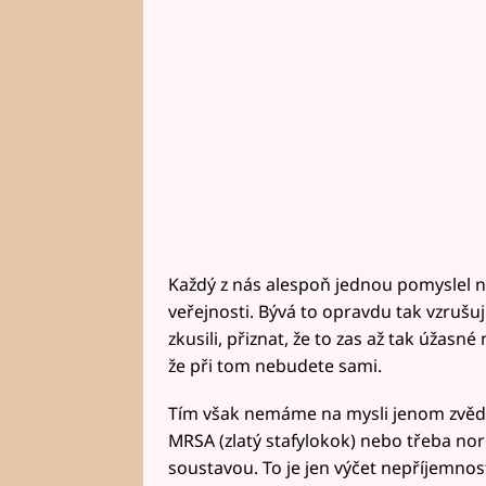
Každý z nás alespoň jednou pomyslel na
veřejnosti. Bývá to opravdu tak vzrušují
zkusili, přiznat, že to zas až tak úžasné
že při tom nebudete sami.
Tím však nemáme na mysli jenom zvědavé p
MRSA (zlatý stafylokok) nebo třeba nor
soustavou. To je jen výčet nepříjemno