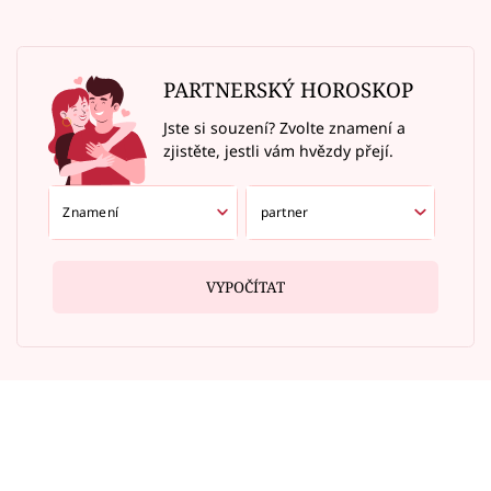
PARTNERSKÝ HOROSKOP
Jste si souzení? Zvolte znamení a
zjistěte, jestli vám hvězdy přejí.
VYPOČÍTAT