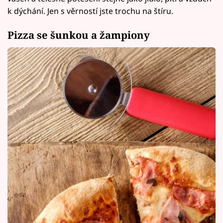
k dýchání. Jen s věrností jste trochu na štíru.
Pizza se šunkou a žampiony