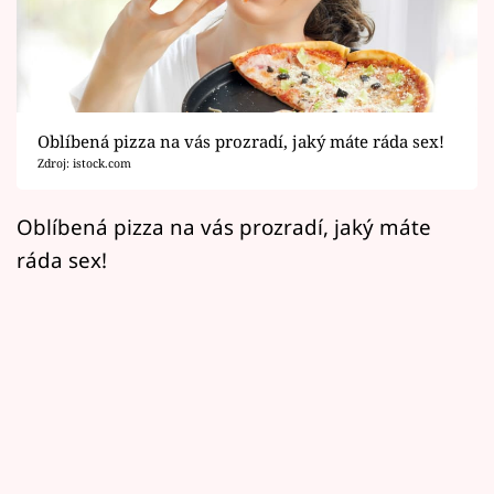
Horoskopy
Sledujte prima+
Filmový festival Karlovy Vary
Oblíbená pizza na vás prozradí, jaký máte ráda sex!
Pořady
Zdroj: istock.com
Mámy sobě
Oblíbená pizza na vás prozradí, jaký máte
ráda sex!
Přihlášení
Sledujte nás