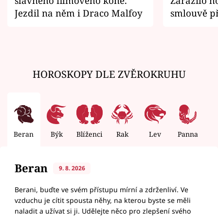
slavného filmového koně.
Zarazilo ho
Jezdil na něm i Draco Malfoy
smlouvě př
zemřít
HOROSKOPY DLE ZVĚROKRUHU
Beran
Býk
Blíženci
Rak
Lev
Panna
V
Beran
9. 8. 2026
Berani, buďte ve svém přístupu mírní a zdrženliví. Ve
vzduchu je cítit spousta něhy, na kterou byste se měli
naladit a užívat si ji. Udělejte něco pro zlepšení svého