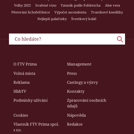
Volby 2025
Svařené víno
Tatarák podle Pohlreicha
Aloe vera
Pěstování lichořeřišnice
Výpočet ascendentu
Tvarohové knedlíky
Nejlepší palačinky
Švestkový koláč
O FTV Prima
Management
Volná místa
Press
Reklama
Castingy a výzvy
HbbTV
Kontakty
Podmínky užívání
Zpracování osobních
údajů
Cookies
Nápověda
Vlastník FTV Prima spol.
Redakce
s r.o.