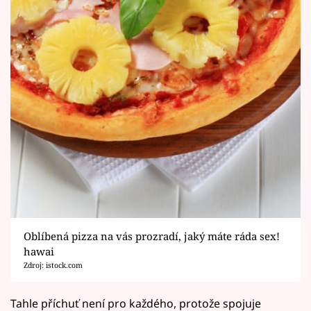
Oblíbená pizza na vás prozradí, jaký máte ráda sex!
hawai
Zdroj: istock.com
Tahle příchuť není pro každého, protože spojuje