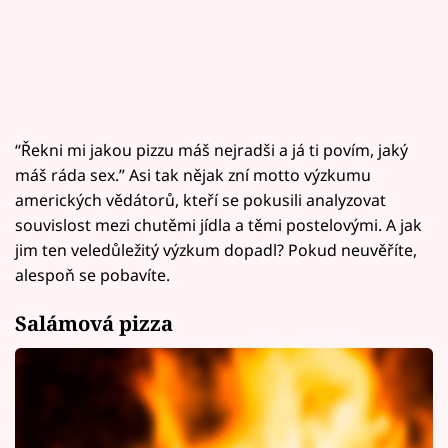
“Řekni mi jakou pizzu máš nejradši a já ti povím, jaký
máš ráda sex.” Asi tak nějak zní motto výzkumu
amerických vědátorů, kteří se pokusili analyzovat
souvislost mezi chutěmi jídla a těmi postelovými. A jak
jim ten veledůležitý výzkum dopadl? Pokud neuvěříte,
alespoň se pobavíte.
Salámová pizza