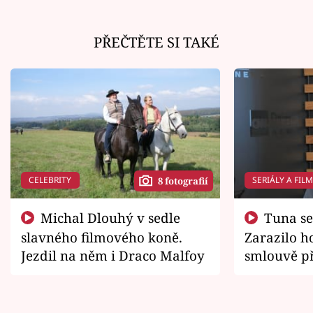
PŘEČTĚTE SI TAKÉ
CELEBRITY
SERIÁLY A FIL
8 fotografií
Michal Dlouhý v sedle
Tuna se chtěl vrátit domů.
slavného filmového koně.
Zarazilo ho
Jezdil na něm i Draco Malfoy
smlouvě př
zemřít