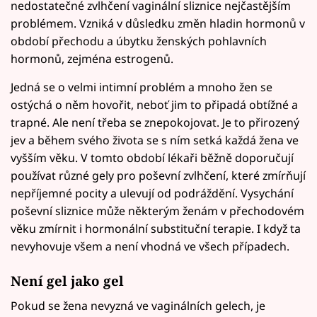
nedostatečné zvlhčení vaginální sliznice nejčastějším
problémem. Vzniká v důsledku změn hladin hormonů v
období přechodu a úbytku ženských pohlavních
hormonů, zejména estrogenů.
Jedná se o velmi intimní problém a mnoho žen se
ostýchá o něm hovořit, neboť jim to připadá obtížné a
trapné. Ale není třeba se znepokojovat. Je to přirozený
jev a během svého života se s ním setká každá žena ve
vyšším věku. V tomto období lékaři běžně doporučují
používat různé gely pro poševní zvlhčení, které zmírňují
nepříjemné pocity a ulevují od podráždění. Vysychání
poševní sliznice může některým ženám v přechodovém
věku zmírnit i hormonální substituční terapie. I když ta
nevyhovuje všem a není vhodná ve všech případech.
Není gel jako gel
Pokud se žena nevyzná ve vaginálních gelech, je