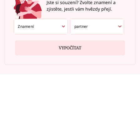
Jste si souzení? Zvolte znamení a
zjistěte, jestli vám hvězdy přejí.
VYPOČÍTAT