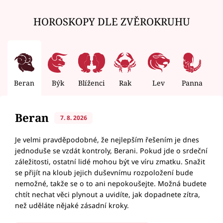
HOROSKOPY DLE ZVĚROKRUHU
Beran
Býk
Blíženci
Rak
Lev
Panna
V
Beran
7. 8. 2026
Je velmi pravděpodobné, že nejlepším řešením je dnes
jednoduše se vzdát kontroly, Berani. Pokud jde o srdeční
záležitosti, ostatní lidé mohou být ve víru zmatku. Snažit
se přijít na kloub jejich duševnímu rozpoložení bude
nemožné, takže se o to ani nepokoušejte. Možná budete
chtít nechat věci plynout a uvidíte, jak dopadnete zítra,
než uděláte nějaké zásadní kroky.