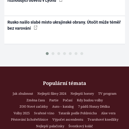
rozhodující odvetu v Lyonu
Rusko našlo slabé místo ukrajinské obrany. Útočit může téměř
bez varování
Populární témata
Jak zhubnout
Nejlepší filmy 2024
Nejlepší horory
TV program
Změna času
Partie
Počasí
Kdy budou volby
ZOO Nové začátky
Auto – katalog
7 pádů Honzy Dědka
Volby 2025
Svařené víno
Tatarák podle Pohlreicha
Aloe vera
Pěstování lichořeřišnice
Výpočet ascendentu
Tvarohové knedlíky
Nejlepší palačinky
Švestkový koláč