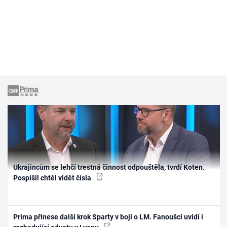
Ukrajincům se lehčí trestná činnost odpouštěla, tvrdí Koten.
Pospíšil chtěl vidět čísla
Prima přinese další krok Sparty v boji o LM. Fanoušci uvidí i