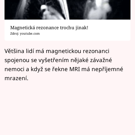
Horoskopy
Sledujte prima+
Magnetická rezonance trochu jinak!
Filmový festival Karlovy Vary
Zdroj: youtube.com
Pořady
Většina lidí má magnetickou rezonanci
spojenou se vyšetřením nějaké závažné
Mámy sobě
nemoci a když se řekne MRI má nepříjemné
mrazení.
Přihlášení
Sledujte nás