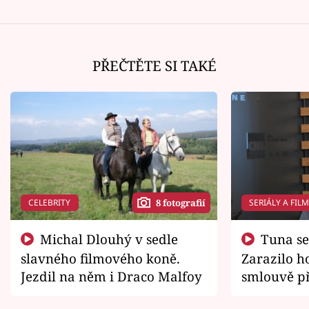
PŘEČTĚTE SI TAKÉ
CELEBRITY
SERIÁLY A FIL
8 fotografií
Michal Dlouhý v sedle
Tuna se chtěl vrátit domů.
slavného filmového koně.
Zarazilo ho
Jezdil na něm i Draco Malfoy
smlouvě př
zemřít