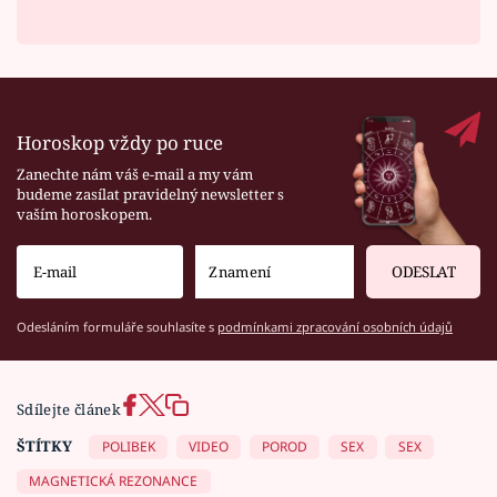
Horoskop vždy po ruce
Zanechte nám váš e-mail a my vám
budeme zasílat pravidelný newsletter s
vaším horoskopem.
ODESLAT
Odesláním formuláře souhlasíte s
podmínkami zpracování osobních údajů
Sdílejte článek
ŠTÍTKY
POLIBEK
VIDEO
POROD
SEX
SEX
MAGNETICKÁ REZONANCE