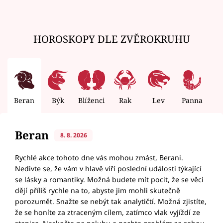
HOROSKOPY DLE ZVĚROKRUHU
Beran
Býk
Blíženci
Rak
Lev
Panna
V
Beran
8. 8. 2026
Rychlé akce tohoto dne vás mohou zmást, Berani.
Nedivte se, že vám v hlavě víří poslední události týkající
se lásky a romantiky. Možná budete mít pocit, že se věci
dějí příliš rychle na to, abyste jim mohli skutečně
porozumět. Snažte se nebýt tak analytičtí. Možná zjistíte,
že se honíte za ztraceným cílem, zatímco vlak vyjíždí ze