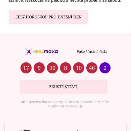
stanice. Naskočte na palubu a nechte problém za sebou.
CELÝ HOROSKOP PRO DNEŠNÍ DEN
Vaše šťastná čísla
17
9
36
8
10
46
2
ZKUSTE ŠTĚSTÍ
Ministerstvo financí varuje: Účastí na hazardní hře může
vzniknout závislost ⑱