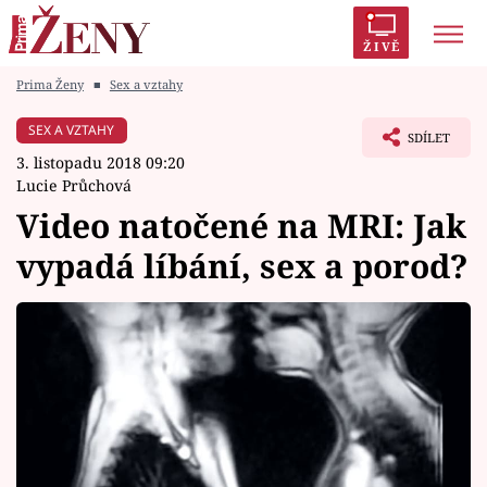
ŽIVĚ
Prima Ženy
■
Sex a vztahy
Trendy:
Polabí
Inspekce
Prostřeno!
AYTO?
SEX A VZTAHY
SDÍLET
Módní alarm
Zrádci
Proměny
3. listopadu 2018 09:20
Lucie Průchová
Video natočené na MRI: Jak
vypadá líbání, sex a porod?
Témata
Celebrity
Vztahy
Seriály