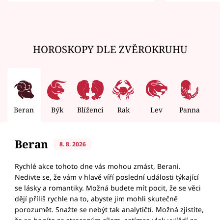
zemřít
HOROSKOPY DLE ZVĚROKRUHU
Beran
Býk
Blíženci
Rak
Lev
Panna
V
Beran
8. 8. 2026
Rychlé akce tohoto dne vás mohou zmást, Berani.
Nedivte se, že vám v hlavě víří poslední události týkající
se lásky a romantiky. Možná budete mít pocit, že se věci
dějí příliš rychle na to, abyste jim mohli skutečně
porozumět. Snažte se nebýt tak analytičtí. Možná zjistíte,