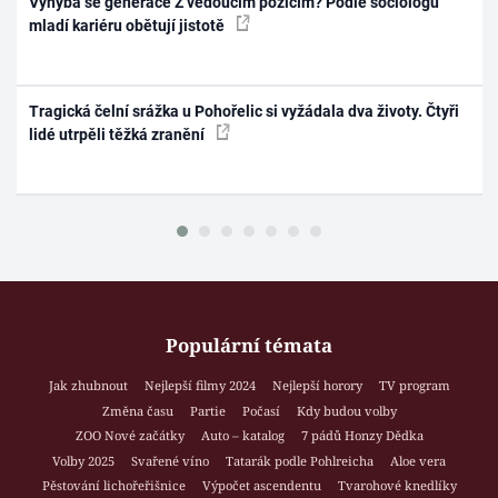
Vyhýbá se generace Z vedoucím pozicím? Podle sociologů
mladí kariéru obětují jistotě
Tragická čelní srážka u Pohořelic si vyžádala dva životy. Čtyři
lidé utrpěli těžká zranění
Populární témata
Jak zhubnout
Nejlepší filmy 2024
Nejlepší horory
TV program
Změna času
Partie
Počasí
Kdy budou volby
ZOO Nové začátky
Auto – katalog
7 pádů Honzy Dědka
Volby 2025
Svařené víno
Tatarák podle Pohlreicha
Aloe vera
Pěstování lichořeřišnice
Výpočet ascendentu
Tvarohové knedlíky