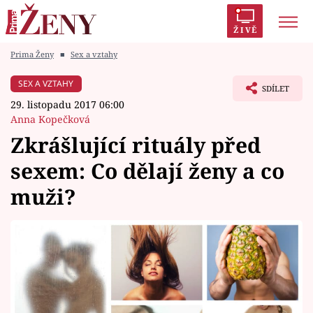
ŽIVĚ
Prima Ženy
■
Sex a vztahy
Trendy:
Polabí
Inspekce
Prostřeno!
AYTO?
SEX A VZTAHY
SDÍLET
Módní alarm
Zrádci
Proměny
29. listopadu 2017 06:00
Anna Kopečková
Zkrášlující rituály před
sexem: Co dělají ženy a co
Témata
muži?
Celebrity
Vztahy
Seriály