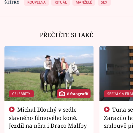
ŠTÍTKY
KOUPELNA
RITUÁL
MANŽELÉ
SEX
PŘEČTĚTE SI TAKÉ
CELEBRITY
SERIÁLY A FIL
8 fotografií
Michal Dlouhý v sedle
Tuna se chtěl vrátit domů.
slavného filmového koně.
Zarazilo ho
Jezdil na něm i Draco Malfoy
smlouvě př