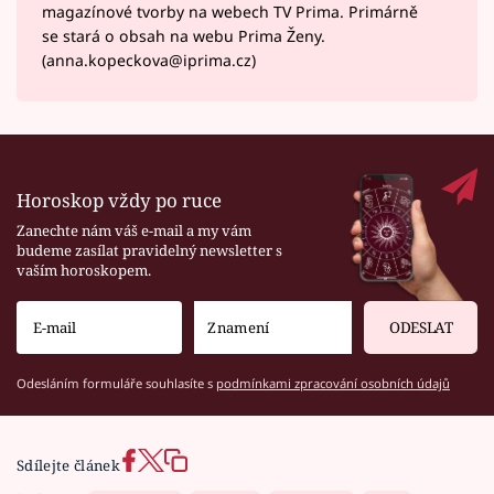
magazínové tvorby na webech TV Prima. Primárně
se stará o obsah na webu Prima Ženy.
(anna.kopeckova@iprima.cz)
Horoskop vždy po ruce
Zanechte nám váš e-mail a my vám
budeme zasílat pravidelný newsletter s
vaším horoskopem.
ODESLAT
Odesláním formuláře souhlasíte s
podmínkami zpracování osobních údajů
Sdílejte článek