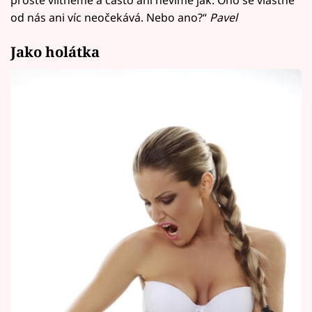
prostě vlítneme a často ani nevíme jak. Ono se vlastně
od nás ani víc neočekává. Nebo ano?“
Pavel
Jako holátka