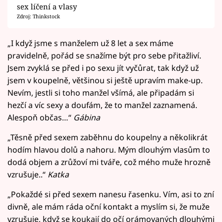
sex líčení a vlasy
Zdroj: Thinkstock
„I když jsme s manželem už 8 let a sex máme
pravidelně, pořád se snažíme být pro sebe přitažliví.
Jsem zvyklá se před i po sexu jít vyčůrat, tak když už
jsem v koupelně, většinou si ještě upravím make-up.
Nevím, jestli si toho manžel všímá, ale připadám si
hezčí a víc sexy a doufám, že to manžel zaznamená.
Alespoň občas…“
Gábina
„Těsně před sexem zaběhnu do koupelny a několikrát
hodím hlavou dolů a nahoru. Mým dlouhým vlasům to
dodá objem a zrůžoví mi tváře, což mého muže hrozně
vzrušuje..“
Katka
„Pokaždé si před sexem nanesu řasenku. Vím, asi to zní
divně, ale mám ráda oční kontakt a myslím si, že muže
vzrušuje, když se koukají do očí orámovaných dlouhými