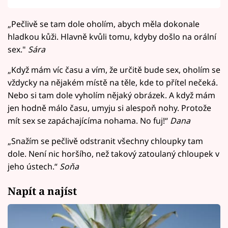
„Pečlivě se tam dole oholím, abych měla dokonale
hladkou kůži. Hlavně kvůli tomu, kdyby došlo na orální
sex."
Sára
„Když mám víc času a vím, že určitě bude sex, oholím se
vždycky na nějakém místě na těle, kde to přítel nečeká.
Nebo si tam dole vyholím nějaký obrázek. A když mám
jen hodně málo času, umyju si alespoň nohy. Protože
mít sex se zapáchajícíma nohama. No fuj!“
Dana
„Snažím se pečlivě odstranit všechny chloupky tam
dole. Není nic horšího, než takový zatoulaný chloupek v
jeho ústech.“
Soňa
Napít a najíst