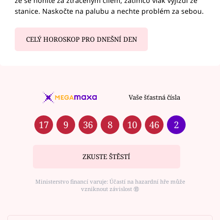
že se honíte za ztraceným cílem, zatímco vlak vyjíždí ze
stanice. Naskočte na palubu a nechte problém za sebou.
CELÝ HOROSKOP PRO DNEŠNÍ DEN
Vaše šťastná čísla
17
9
36
8
10
46
2
ZKUSTE ŠTĚSTÍ
Ministerstvo financí varuje: Účastí na hazardní hře může
vzniknout závislost ⑱