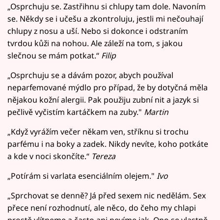
„Osprchuju se. Zastřihnu si chlupy tam dole. Navoním
se. Někdy se i učešu a zkontroluju, jestli mi nečouhají
chlupy z nosu a uší. Nebo si dokonce i odstraním
tvrdou kůži na nohou. Ale záleží na tom, s jakou
slečnou se mám potkat.“
Filip
„Osprchuju se a dávám pozor, abych používal
neparfemované mýdlo pro případ, že by dotyčná měla
nějakou kožní alergii. Pak použiju zubní nit a jazyk si
pečlivě vyčistím kartáčkem na zuby."
Martin
„Když vyrážím večer někam ven, stříknu si trochu
parfému i na boky a zadek. Nikdy nevíte, koho potkáte
a kde v noci skončíte.“
Tereza
„Potírám si varlata esenciálním olejem."
Ivo
„Sprchovat se denně? Já před sexem nic nedělám. Sex
přece není rozhodnutí, ale něco, do čeho my chlapi