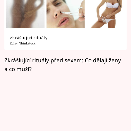
Horoskopy
Sledujte prima+
Filmový festival Karlovy Vary
zkrášlující rituály
Pořady
Zdroj: Thinkstock
Mámy sobě
Zkrášlující rituály před sexem: Co dělají ženy
a co muži?
Přihlášení
Sledujte nás