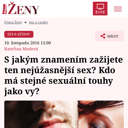
ŽIVĚ
Prima Ženy
■
Sex a vztahy
Trendy:
Polabí
Inspekce
Prostřeno!
AYTO?
SEX A VZTAHY
SDÍLET
Módní alarm
Zrádci
Proměny
10. listopadu 2016 12:00
Kateřina Motlová
S jakým znamením zažijete
ten nejúžasnější sex? Kdo
Témata
má stejné sexuální touhy
Celebrity
jako vy?
Vztahy
Seriály