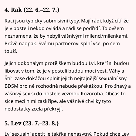
4.
Rak
(22. 6.–22. 7.)
Raci jsou typicky submisivní typy. Mají rádi, když cítí, že
je v posteli někdo ovládá a rádi se podřídí. To ovšem
neznamená, že by nebyli vášnivými milenci/milenkami.
Právě naopak. Svému partnerovi splní vše, po čem
touží.
Jejich dokonalým protějškem budou Lvi, kteří si budou
libovat v tom, že je v posteli budou moci vést. Váhy a
Štíři zase dokážou splnit jejich nejtajnější sexuální sny.
BDSM pro ně rozhodně nebude překážkou. Pro žhavý a
vášnivý sex si do postele vezmou Kozoroha. Občas to
sice mezi nimi zaskřípe, ale vášnivé chvilky tyto
nedostatky zcela překryjí.
5.
Lev
(23. 7.–23. 8.)
Lví sexuální apetit je takřka nenasytný. Pokud chce Lev