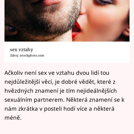
Horoskopy
Sledujte prima+
Filmový festival Karlovy Vary
Pořady
sex vztahy
Zdroj: istockphoto.com
Mámy sobě
Ačkoliv není sex ve vztahu dvou lidí tou
Přihlášení
nejdůležitější věcí, je dobré vědět, které z
hvězdných znamení je tím nejideálnějších
sexuálním partnerem. Některá znamení se k
Sledujte nás
nám zkrátka v posteli hodí více a některá
méně.