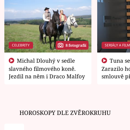
CELEBRITY
SERIÁLY A FIL
8 fotografií
Michal Dlouhý v sedle
Tuna se chtěl vrátit domů.
slavného filmového koně.
Zarazilo ho
Jezdil na něm i Draco Malfoy
smlouvě př
zemřít
HOROSKOPY DLE ZVĚROKRUHU