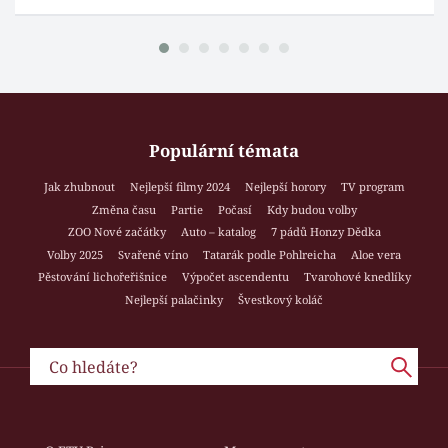
Populární témata
Jak zhubnout
Nejlepší filmy 2024
Nejlepší horory
TV program
Změna času
Partie
Počasí
Kdy budou volby
ZOO Nové začátky
Auto – katalog
7 pádů Honzy Dědka
Volby 2025
Svařené víno
Tatarák podle Pohlreicha
Aloe vera
Pěstování lichořeřišnice
Výpočet ascendentu
Tvarohové knedlíky
Nejlepší palačinky
Švestkový koláč