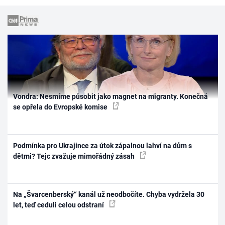
Vondra: Nesmíme působit jako magnet na migranty. Konečná
se opřela do Evropské komise
Podmínka pro Ukrajince za útok zápalnou lahví na dům s
dětmi? Tejc zvažuje mimořádný zásah
Na „Švarcenberský“ kanál už neodbočíte. Chyba vydržela 30
let, teď ceduli celou odstraní