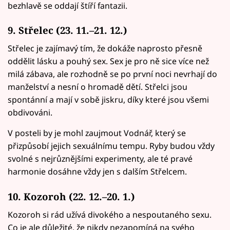
bezhlavě se oddají štíří fantazii.
9.
Střelec
(23. 11.–21. 12.)
Střelec je zajímavý tím, že dokáže naprosto přesně
oddělit lásku a pouhý sex. Sex je pro ně sice více než
milá zábava, ale rozhodně se po první noci nevrhají do
manželství a nesní o hromadě dětí. Střelci jsou
spontánní a mají v sobě jiskru, díky které jsou všemi
obdivováni.
V posteli by je mohl zaujmout Vodnář, který se
přizpůsobí jejich sexuálnímu tempu. Ryby budou vždy
svolné s nejrůznějšími experimenty, ale té pravé
harmonie dosáhne vždy jen s dalším Střelcem.
10.
Kozoroh
(22. 12.–20. 1.)
Kozoroh si rád užívá divokého a nespoutaného sexu.
Co je ale důležité, že nikdy nezapomíná na svého