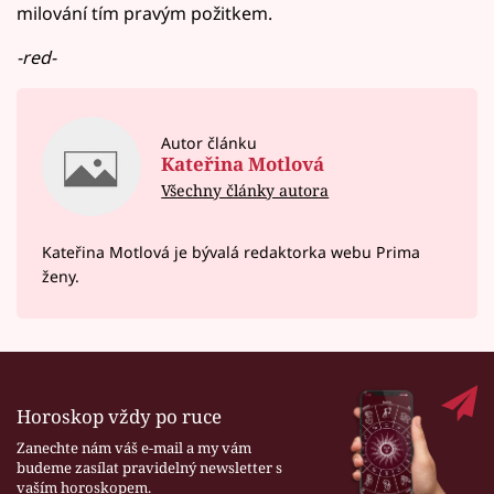
milování tím pravým požitkem.
-red-
Autor článku
Kateřina Motlová
Všechny články autora
Kateřina Motlová je bývalá redaktorka webu Prima
ženy.
Horoskop vždy po ruce
Zanechte nám váš e-mail a my vám
budeme zasílat pravidelný newsletter s
vaším horoskopem.