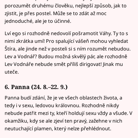
porozumět druhému člověku, nejlepší způsob, jak to
zjistit, je přes postel. Může se to zdát až moc
jednoduché, ale je to účinné.
Lví ego si rozhodně nedovolí pošramotit Váhy. Ty to s
nimi zkrátka umí! Pro spalující vášeň mohou vyhledat
Štíra, ale jinde než v posteli si s ním rozumět nebudou.
Lev a Vodnář? Budou možná skvělý pár, ale rozhodně
Lev Vodnáře nebude smět příliš dirigovat! Jinak mu
uteče.
6.
Panna
(24. 8.–22. 9.)
Panna budí zdání, že je ve všech oblastech života, a
tedy i v sexu, ledovou královnou. Rozhodně nikdy
nebude patřit mezi ty, kteří holdují sexu vždy a všude. V
okamžiku, kdy se ale zjeví ten pravý, zažehne v nich
neutuchající plamen, který nelze přehlédnout.