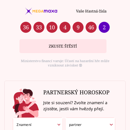
Vaše šťastná čísla
36
33
10
4
9
46
2
ZKUSTE ŠTĚSTÍ
Ministerstvo financí varuje: Účastí na hazardní hře může
vzniknout závislost ⑱
PARTNERSKÝ HOROSKOP
Jste si souzení? Zvolte znamení a
zjistěte, jestli vám hvězdy přejí.