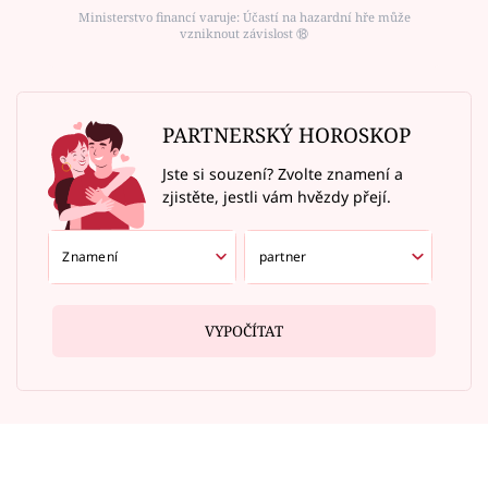
Ministerstvo financí varuje: Účastí na hazardní hře může
vzniknout závislost ⑱
PARTNERSKÝ HOROSKOP
Jste si souzení? Zvolte znamení a
zjistěte, jestli vám hvězdy přejí.
VYPOČÍTAT