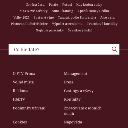
Změna času
Partie
Počasí
Kdy budou volby
ZOO Nové začátky
Auto – katalog
7 pádů Honzy Dědka
Volby 2025
Svařené víno
Tatarák podle Pohlreicha
Aloe vera
Pěstování lichořeřišnice
Výpočet ascendentu
Tvarohové knedlíky
Nejlepší palačinky
Švestkový koláč
O FTV Prima
Management
Volná místa
Press
Reklama
Castingy a výzvy
HbbTV
Kontakty
Podmínky užívání
Zpracování osobních
údajů
Cookies
Nápověda