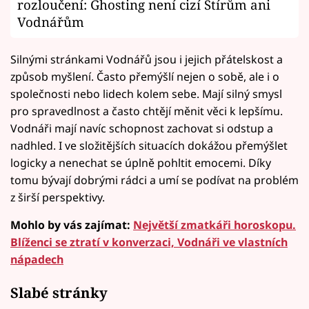
rozloučení: Ghosting není cizí Štírům ani
Vodnářům
Silnými stránkami Vodnářů jsou i jejich přátelskost a
způsob myšlení. Často přemýšlí nejen o sobě, ale i o
společnosti nebo lidech kolem sebe. Mají silný smysl
pro spravedlnost a často chtějí měnit věci k lepšímu.
Vodnáři mají navíc schopnost zachovat si odstup a
nadhled. I ve složitějších situacích dokážou přemýšlet
logicky a nenechat se úplně pohltit emocemi. Díky
tomu bývají dobrými rádci a umí se podívat na problém
z širší perspektivy.
Mohlo by vás zajímat:
Největší zmatkáři horoskopu.
Blíženci se ztratí v konverzaci, Vodnáři ve vlastních
nápadech
Slabé stránky