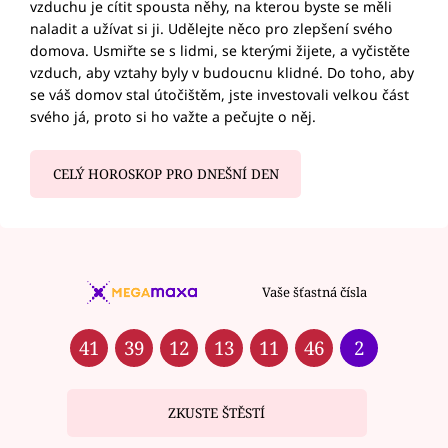
vzduchu je cítit spousta něhy, na kterou byste se měli
naladit a užívat si ji. Udělejte něco pro zlepšení svého
domova. Usmiřte se s lidmi, se kterými žijete, a vyčistěte
vzduch, aby vztahy byly v budoucnu klidné. Do toho, aby
se váš domov stal útočištěm, jste investovali velkou část
svého já, proto si ho važte a pečujte o něj.
CELÝ HOROSKOP PRO DNEŠNÍ DEN
Vaše šťastná čísla
41
39
12
13
11
46
2
ZKUSTE ŠTĚSTÍ