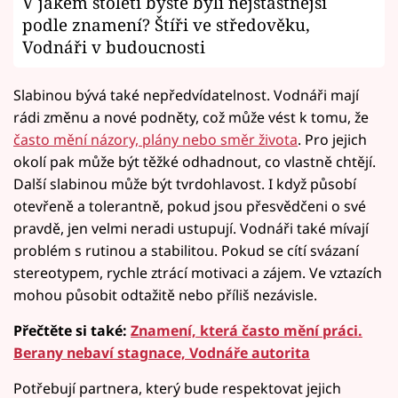
V jakém století byste byli nejšťastnější
podle znamení? Štíři ve středověku,
Vodnáři v budoucnosti
Slabinou bývá také nepředvídatelnost. Vodnáři mají
rádi změnu a nové podněty, což může vést k tomu, že
často mění názory, plány nebo směr života
. Pro jejich
okolí pak může být těžké odhadnout, co vlastně chtějí.
Další slabinou může být tvrdohlavost. I když působí
otevřeně a tolerantně, pokud jsou přesvědčeni o své
pravdě, jen velmi neradi ustupují. Vodnáři také mívají
problém s rutinou a stabilitou. Pokud se cítí svázaní
stereotypem, rychle ztrácí motivaci a zájem. Ve vztazích
mohou působit odtažitě nebo příliš nezávisle.
Přečtěte si také:
Znamení, která často mění práci.
Berany nebaví stagnace, Vodnáře autorita
Potřebují partnera, který bude respektovat jejich