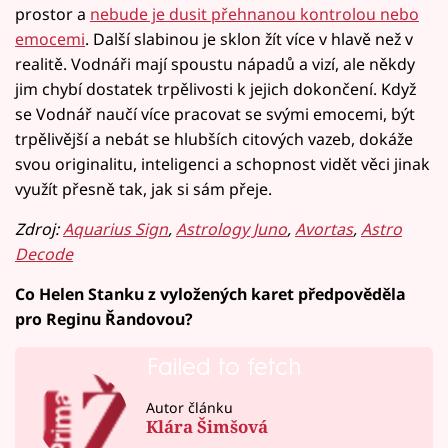
prostor a
nebude je dusit přehnanou kontrolou nebo
emocemi
. Další slabinou je sklon žít více v hlavě než v
realitě. Vodnáři mají spoustu nápadů a vizí, ale někdy
jim chybí dostatek trpělivosti k jejich dokončení. Když
se Vodnář naučí více pracovat se svými emocemi, být
trpělivější a nebát se hlubších citových vazeb, dokáže
svou originalitu, inteligenci a schopnost vidět věci jinak
využít přesně tak, jak si sám přeje.
Zdroj:
Aquarius Sign
,
Astrology Juno
,
Avortas
,
Astro
Decode
Co Helen Stanku z vyložených karet předpověděla
pro Reginu Řandovou?
Failed to fetch
Autor článku
Klára Šimšová