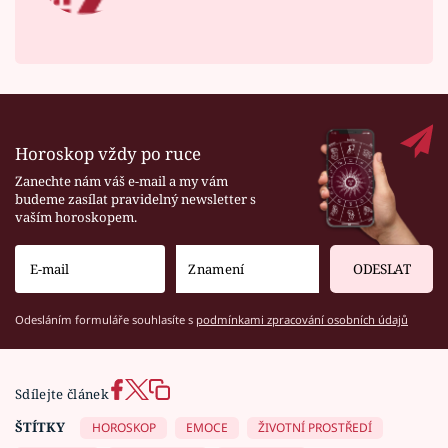
Horoskop vždy po ruce
Zanechte nám váš e-mail a my vám
budeme zasílat pravidelný newsletter s
vaším horoskopem.
ODESLAT
Odesláním formuláře souhlasíte s
podmínkami zpracování osobních údajů
Sdílejte článek
ŠTÍTKY
HOROSKOP
EMOCE
ŽIVOTNÍ PROSTŘEDÍ