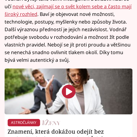
učí
nové věci, zajímají se o svět kolem sebe a často mají
široký rozhled
. Baví je objevovat nové možnosti,
technologie, postupy, myšlenky nebo způsoby života.
Další výraznou předností je jejich nezávislost. Vodnář
potřebuje svobodu v rozhodování a možnost žít podle
vlastních pravidel. Nebojí se jít proti proudu a většinou
se nenechá snadno ovlivnit tlakem okolí. Díky tomu
bývá velmi autentický a svůj.
ASTROČLÁNKY
Znamení, která dokážou odejít bez