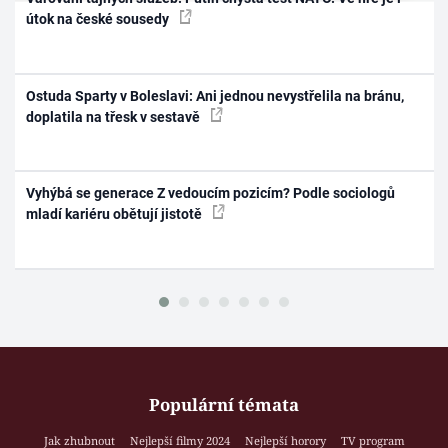
útok na české sousedy
Ostuda Sparty v Boleslavi: Ani jednou nevystřelila na bránu,
doplatila na třesk v sestavě
Vyhýbá se generace Z vedoucím pozicím? Podle sociologů
mladí kariéru obětují jistotě
Populární témata
Jak zhubnout
Nejlepší filmy 2024
Nejlepší horory
TV program