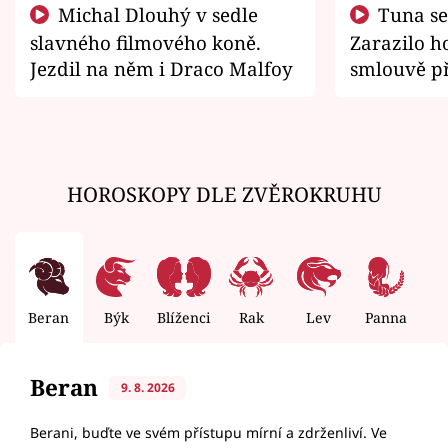
Michal Dlouhý v sedle
Tuna se chtěl vrátit domů.
slavného filmového koně.
Zarazilo ho
Jezdil na něm i Draco Malfoy
smlouvě př
zemřít
HOROSKOPY DLE ZVĚROKRUHU
Beran
Býk
Blíženci
Rak
Lev
Panna
V
Beran
9. 8. 2026
Berani, buďte ve svém přístupu mírní a zdrženliví. Ve