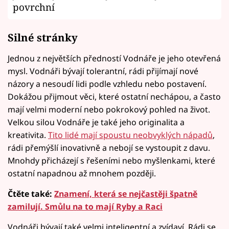
povrchní
Silné stránky
Jednou z největších předností Vodnáře je jeho otevřená
mysl. Vodnáři bývají tolerantní, rádi přijímají nové
názory a nesoudí lidi podle vzhledu nebo postavení.
Dokážou přijmout věci, které ostatní nechápou, a často
mají velmi moderní nebo pokrokový pohled na život.
Velkou silou Vodnáře je také jeho originalita a
kreativita.
Tito lidé mají spoustu neobvyklých nápadů
,
rádi přemýšlí inovativně a nebojí se vystoupit z davu.
Mnohdy přicházejí s řešeními nebo myšlenkami, které
ostatní napadnou až mnohem později.
Čtěte také:
Znamení, která se nejčastěji špatně
zamilují. Smůlu na to mají Ryby a Raci
Vodnáři bývají také velmi inteligentní a zvídaví. Rádi se