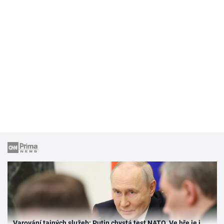
Varování tajných služeb: Putin chystá test NATO. Ve hře je i