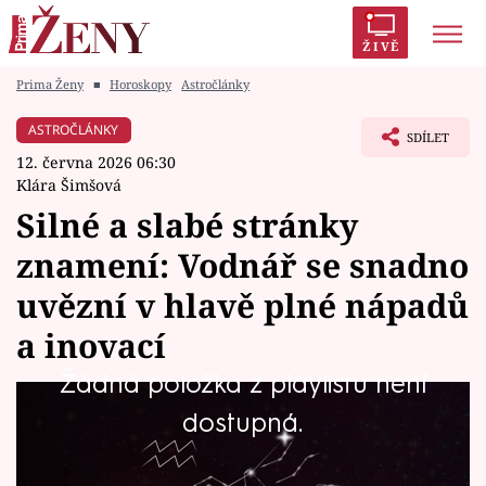
ŽIVĚ
Prima Ženy
■
Horoskopy
Astročlánky
Trendy:
Polabí
Inspekce
Prostřeno!
AYTO?
ASTROČLÁNKY
SDÍLET
Módní alarm
Zrádci
Proměny
12. června 2026 06:30
Klára Šimšová
Silné a slabé stránky
znamení: Vodnář se snadno
Témata
uvězní v hlavě plné nápadů
Celebrity
a inovací
Žádná položka z playlistu není
Vztahy
Vodnář patří mezi nejoriginálnější,
dostupná.
Seriály
nejpokrokovější a nejnezávislejší znamení
zvěrokruhu. Lidé narození v tomto znamení