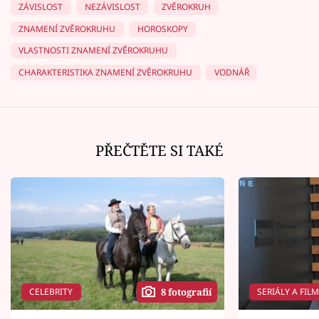
ZÁVISLOST
NEZÁVISLOST
ZVĚROKRUH
ZNAMENÍ ZVĚROKRUHU
HOROSKOPY
VLASTNOSTI ZNAMENÍ ZVĚROKRUHU
CHARAKTERISTIKA ZNAMENÍ ZVĚROKRUHU
VODNÁŘ
PŘEČTĚTE SI TAKÉ
CELEBRITY
SERIÁLY A FIL
8 fotografií