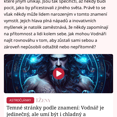
které jiným unikají. Jsou tak specifičtí, až někdy budí
pocit, jako by přicestovali z jiného světa. Právě to se
však někdy může lidem narozeným v tomto znamení
vymstít. Jejich hlava plná nápadů a inovativních
myšlenek je natolik zaměstnává, že někdy zapomínají
na přítomnost a lidi kolem sebe. Jak mohou Vodnáři
najít rovnováhu v tom, aby zůstali sami sebou a
zároveň nepůsobili odtažitě nebo nepřítomně?
ASTROČLÁNKY
Temné stránky podle znamení: Vodnář je
jedinečný, ale umí být i chladný a