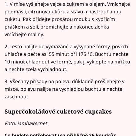
1. V míse vyšlehejte vejce s cukrem a olejem. Vmíchejte
podmáslí, citronovou kůru a šťávu a nastrouhanou
cuketu. Pak přidejte prosátou mouku s kypřicím
práškem a solí, promíchejte a nakonec zlehka
vmíchejte maliny.
2. Těsto nalijte do vymazané a vysypané formy, povrch
uhlaďte a pečte asi 55 minut při 175 °C. Buchtu nechte
10 minut chladnout ve formě, pak ji vyklopte na mřížku
a nechte zcela vychladnout.
3. Všechny přísady na polevu důkladně prošlehejte v
misce, polevu nalijte na vychladlou buchtu a nechte
zaschnout.
Superčokoládové cuketové cupcakes
Foto: iambaker.net
Co budete potřebovat (na přibližně 26 kousků):