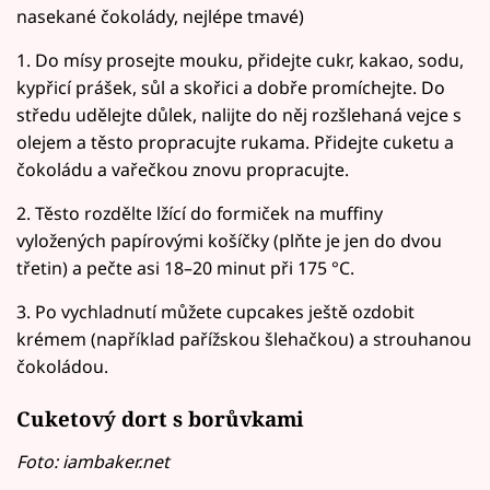
nasekané čokolády, nejlépe tmavé)
1. Do mísy prosejte mouku, přidejte cukr, kakao, sodu,
kypřicí prášek, sůl a skořici a dobře promíchejte. Do
středu udělejte důlek, nalijte do něj rozšlehaná vejce s
olejem a těsto propracujte rukama. Přidejte cuketu a
čokoládu a vařečkou znovu propracujte.
2. Těsto rozdělte lžící do formiček na muffiny
vyložených papírovými košíčky (plňte je jen do dvou
třetin) a pečte asi 18–20 minut při 175 °C.
3. Po vychladnutí můžete cupcakes ještě ozdobit
krémem (například pařížskou šlehačkou) a strouhanou
čokoládou.
Cuketový dort s borůvkami
Foto: iambaker.net