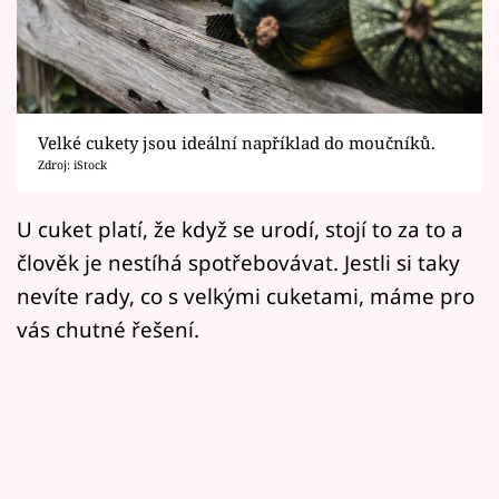
Horoskopy
Sledujte prima+
Filmový festival Karlovy Vary
Velké cukety jsou ideální například do moučníků.
Pořady
Zdroj: iStock
Mámy sobě
U cuket platí, že když se urodí, stojí to za to a
člověk je nestíhá spotřebovávat. Jestli si taky
Přihlášení
nevíte rady, co s velkými cuketami, máme pro
vás chutné řešení.
Sledujte nás