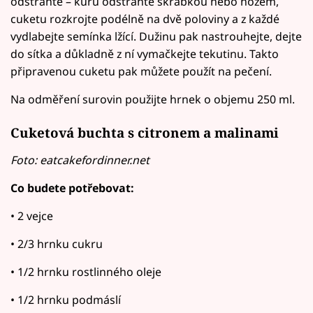
odstraňte – kůru odstraňte škrabkou nebo nožem,
cuketu rozkrojte podélně na dvě poloviny a z každé
vydlabejte semínka lžící. Dužinu pak nastrouhejte, dejte
do sítka a důkladně z ní vymačkejte tekutinu. Takto
připravenou cuketu pak můžete použít na pečení.
Na odměření surovin použijte hrnek o objemu 250 ml.
Cuketová buchta s citronem a malinami
Foto: eatcakefordinner.net
Co budete potřebovat:
• 2 vejce
• 2/3 hrnku cukru
• 1/2 hrnku rostlinného oleje
• 1/2 hrnku podmáslí