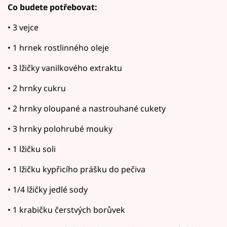
Co budete potřebovat:
• 3 vejce
• 1 hrnek rostlinného oleje
• 3 lžičky vanilkového extraktu
• 2 hrnky cukru
• 2 hrnky oloupané a nastrouhané cukety
• 3 hrnky polohrubé mouky
• 1 lžičku soli
• 1 lžičku kypřicího prášku do pečiva
• 1/4 lžičky jedlé sody
• 1 krabičku čerstvých borůvek