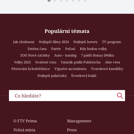
Populární témata
Jak zhubnout
Nejlepší filmy 2024
Nejlepší horory
TV program
Změna času
Partie
Počasí
Kdy budou volby
ZOO Nové začátky
Auto – katalog
7 pádů Honzy Dědka
Volby 2025
Svařené víno
Tatarák podle Pohlreicha
Aloe vera
Pěstování lichořeřišnice
Výpočet ascendentu
Tvarohové knedlíky
Nejlepší palačinky
Švestkový koláč
O FTV Prima
Management
Volná místa
Press