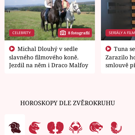
CELEBRITY
SERIÁLY A FIL
8 fotografií
Michal Dlouhý v sedle
Tuna se chtěl vrátit domů.
slavného filmového koně.
Zarazilo ho
Jezdil na něm i Draco Malfoy
smlouvě př
zemřít
HOROSKOPY DLE ZVĚROKRUHU