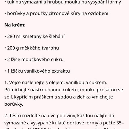
• tuk na vymazání a hrubou mouku na vysypání formy
• borůvky a proužky citronové kůry na ozdobení
Na krém:
• 280 ml smetany ke šlehání
• 200 g měkkého tvarohu
• 2 lžíce moučkového cukru
• 1 lžičku vanilkového extraktu
1. Vejce našlehejte s olejem, vanilkou a cukrem.
Přimíchejte nastrouhanou cuketu, mouku prosátou se
solí, kypřicím práškem a sodou a zlehka vmíchejte
borůvky.
2. Těsto rozdělte na dvě poloviny, každou nalijte do
vymazané a vysypané kulaté dortové formy a pečte 35–