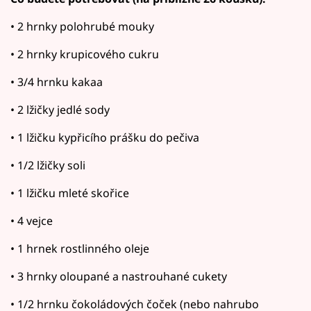
• 2 hrnky polohrubé mouky
• 2 hrnky krupicového cukru
• 3/4 hrnku kakaa
• 2 lžičky jedlé sody
• 1 lžičku kypřicího prášku do pečiva
• 1/2 lžičky soli
• 1 lžičku mleté skořice
• 4 vejce
• 1 hrnek rostlinného oleje
• 3 hrnky oloupané a nastrouhané cukety
• 1/2 hrnku čokoládových čoček (nebo nahrubo