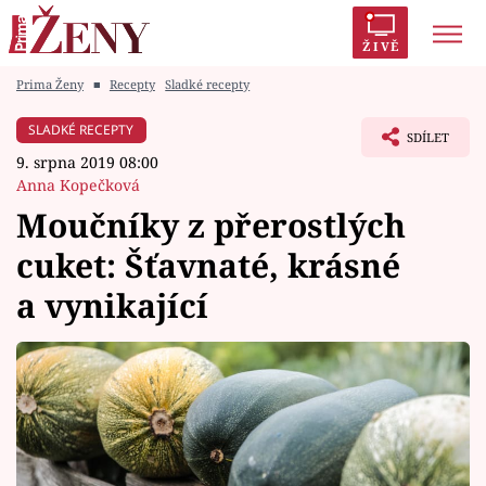
ŽIVĚ
Prima Ženy
■
Recepty
Sladké recepty
Trendy:
Polabí
Inspekce
Prostřeno!
AYTO?
SLADKÉ RECEPTY
SDÍLET
Módní alarm
Zrádci
Proměny
9. srpna 2019 08:00
Anna Kopečková
Moučníky z přerostlých
cuket: Šťavnaté, krásné
Témata
a vynikající
Celebrity
Vztahy
Seriály