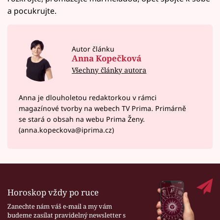
a pocukrujte.
Autor článku
Anna Kopečková
Všechny články autora
Anna je dlouholetou redaktorkou v rámci
magazínové tvorby na webech TV Prima. Primárně
se stará o obsah na webu Prima Ženy.
(anna.kopeckova@iprima.cz)
Horoskop vždy po ruce
Zanechte nám váš e-mail a my vám
budeme zasílat pravidelný newsletter s