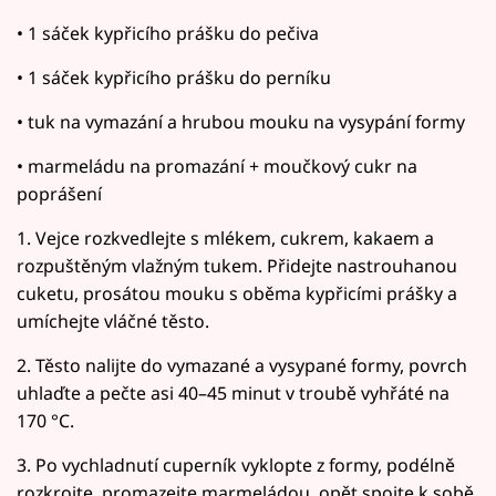
• 1 sáček kypřicího prášku do pečiva
• 1 sáček kypřicího prášku do perníku
• tuk na vymazání a hrubou mouku na vysypání formy
• marmeládu na promazání + moučkový cukr na
poprášení
1. Vejce rozkvedlejte s mlékem, cukrem, kakaem a
rozpuštěným vlažným tukem. Přidejte nastrouhanou
cuketu, prosátou mouku s oběma kypřicími prášky a
umíchejte vláčné těsto.
2. Těsto nalijte do vymazané a vysypané formy, povrch
uhlaďte a pečte asi 40–45 minut v troubě vyhřáté na
170 °C.
3. Po vychladnutí cuperník vyklopte z formy, podélně
rozkrojte, promazejte marmeládou, opět spojte k sobě