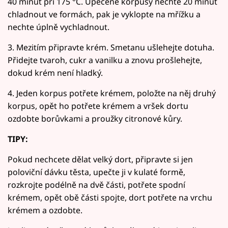
40 minut při 175 °C. Upečené korpusy nechte 20 minut
chladnout ve formách, pak je vyklopte na mřížku a
nechte úplně vychladnout.
3. Mezitím připravte krém. Smetanu ušlehejte dotuha.
Přidejte tvaroh, cukr a vanilku a znovu prošlehejte,
dokud krém není hladký.
4. Jeden korpus potřete krémem, položte na něj druhý
korpus, opět ho potřete krémem a vršek dortu
ozdobte borůvkami a proužky citronové kůry.
TIPY:
Pokud nechcete dělat velký dort, připravte si jen
poloviční dávku těsta, upečte ji v kulaté formě,
rozkrojte podélně na dvě části, potřete spodní
krémem, opět obě části spojte, dort potřete na vrchu
krémem a ozdobte.