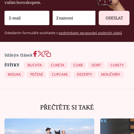
vaším horoskopem.
ODESLAT
Odesláním formuláře souhlasíte s
podmínkami zpracování osobních údajů
Sdílejte článek
ŠTÍTKY
BUCHTA
CUKETA
CUKR
DORT
CUKETY
MOUKA
PEČENÍ
CUPCAKE
DEZERTY
MOUČNÍKY
PŘEČTĚTE SI TAKÉ