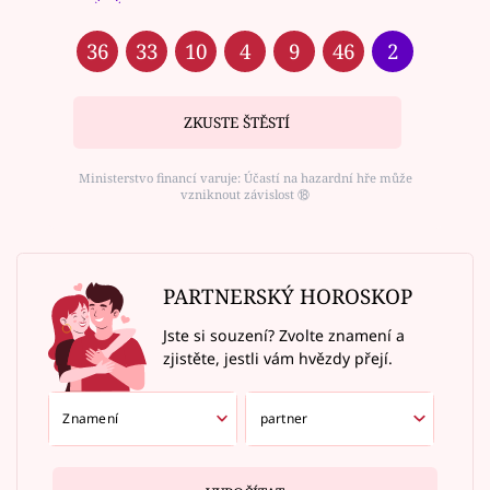
36
33
10
4
9
46
2
ZKUSTE ŠTĚSTÍ
Ministerstvo financí varuje: Účastí na hazardní hře může
vzniknout závislost ⑱
PARTNERSKÝ HOROSKOP
Jste si souzení? Zvolte znamení a
zjistěte, jestli vám hvězdy přejí.