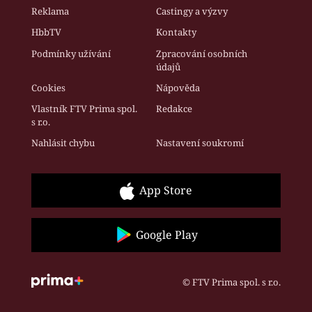
Reklama
Castingy a výzvy
HbbTV
Kontakty
Podmínky užívání
Zpracování osobních
údajů
Cookies
Nápověda
Vlastník FTV Prima spol.
Redakce
s r.o.
Nahlásit chybu
Nastavení soukromí
App Store
Google Play
© FTV Prima spol. s r.o.