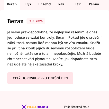
Beran
Býk
Blíženci
Rak
Lev
Panna
V
Beran
7. 8. 2026
Je velmi pravděpodobné, že nejlepším řešením je dnes
jednoduše se vzdát kontroly, Berani. Pokud jde o srdeční
záležitosti, ostatní lidé mohou být ve víru zmatku. Snažit
se přijít na kloub jejich duševnímu rozpoložení bude
nemožné, takže se o to ani nepokoušejte. Možná budete
chtít nechat věci plynout a uvidíte, jak dopadnete zítra,
než uděláte nějaké zásadní kroky.
CELÝ HOROSKOP PRO DNEŠNÍ DEN
Vaše šťastná čísla