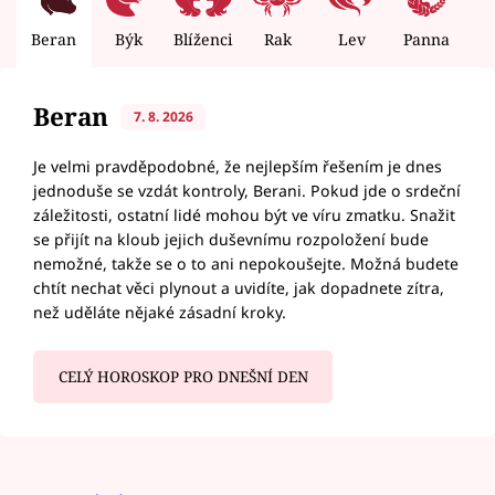
Beran
Býk
Blíženci
Rak
Lev
Panna
V
Beran
7. 8. 2026
Je velmi pravděpodobné, že nejlepším řešením je dnes
jednoduše se vzdát kontroly, Berani. Pokud jde o srdeční
záležitosti, ostatní lidé mohou být ve víru zmatku. Snažit
se přijít na kloub jejich duševnímu rozpoložení bude
nemožné, takže se o to ani nepokoušejte. Možná budete
chtít nechat věci plynout a uvidíte, jak dopadnete zítra,
než uděláte nějaké zásadní kroky.
CELÝ HOROSKOP PRO DNEŠNÍ DEN