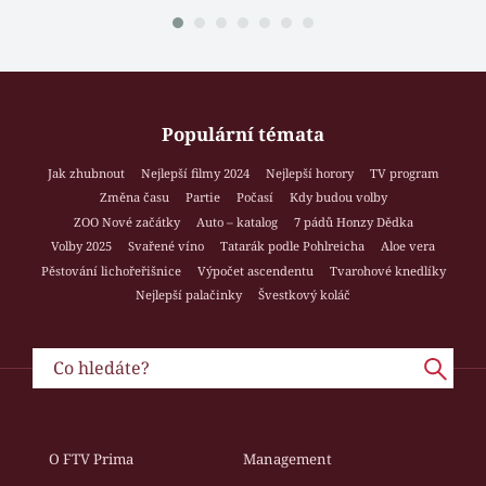
Populární témata
Jak zhubnout
Nejlepší filmy 2024
Nejlepší horory
TV program
Změna času
Partie
Počasí
Kdy budou volby
ZOO Nové začátky
Auto – katalog
7 pádů Honzy Dědka
Volby 2025
Svařené víno
Tatarák podle Pohlreicha
Aloe vera
Pěstování lichořeřišnice
Výpočet ascendentu
Tvarohové knedlíky
Nejlepší palačinky
Švestkový koláč
O FTV Prima
Management