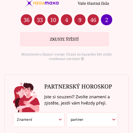
Vaše šťastná čísla
36
33
10
4
9
46
2
ZKUSTE ŠTĚSTÍ
Ministerstvo financí varuje: Účastí na hazardní hře může
vzniknout závislost ⑱
PARTNERSKÝ HOROSKOP
Jste si souzení? Zvolte znamení a
zjistěte, jestli vám hvězdy přejí.