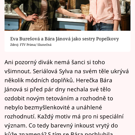
Horoskopy
Sledujte prima+
Filmový festival Karlovy Vary
Eva Burešová a Bára Jánová jako sestry Popelkovy
Pořady
Zdroj: FTV Prima/ Slunečná
Mámy sobě
Ani pozorný divák nemá šanci si toho
všimnout. Seriálová Sylva na svém těle ukrývá
Přihlášení
několik módních doplňků. Herečka Bára
Jánová si před pár dny nechala své tělo
ozdobit novým tetováním a rozhodně to
Sledujte nás
nebylo bezmyšlenkovité a unáhlené
rozhodnutí. Každý motiv má pro ni speciální
význam. Co tedy barevný inkoust vrytý do
kůže znamená? S tím se Bára pochlubila.