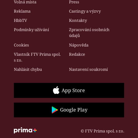
Volná místa
Press
Reklama
Castingy a výzvy
HbbTV
Kontakty
Podmínky užívání
Zpracování osobních
údajů
Cookies
Nápověda
Vlastník FTV Prima spol.
Redakce
s r.o.
Nahlásit chybu
Nastavení soukromí
App Store
Google Play
© FTV Prima spol. s r.o.