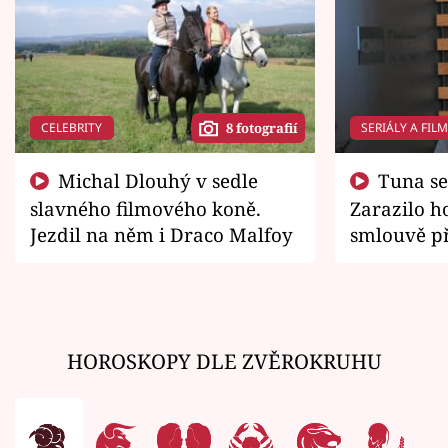
CELEBRITY
SERIÁLY A FIL
8 fotografií
Michal Dlouhý v sedle
Tuna se chtěl vrátit domů.
slavného filmového koně.
Zarazilo ho
Jezdil na něm i Draco Malfoy
smlouvě př
zemřít
HOROSKOPY DLE ZVĚROKRUHU