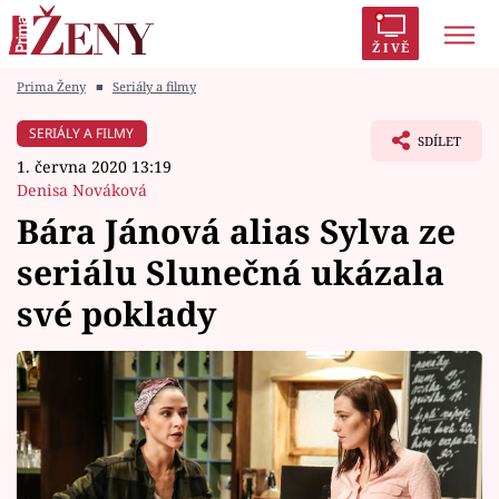
ŽIVĚ
Prima Ženy
■
Seriály a filmy
Trendy:
Polabí
Inspekce
Prostřeno!
AYTO?
SERIÁLY A FILMY
SDÍLET
Módní alarm
Zrádci
Proměny
1. června 2020 13:19
Denisa Nováková
Bára Jánová alias Sylva ze
seriálu Slunečná ukázala
Témata
své poklady
Celebrity
Vztahy
Seriály