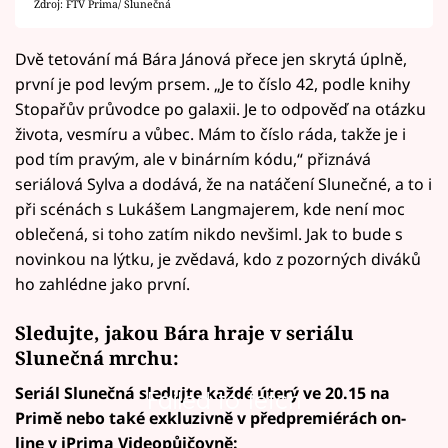
Zdroj: FTV Prima/ Slunečná
Dvě tetování má Bára Jánová přece jen skrytá úplně,
první je pod levým prsem. „Je to číslo 42, podle knihy
Stopařův průvodce po galaxii. Je to odpověď na otázku
života, vesmíru a vůbec. Mám to číslo ráda, takže je i
pod tím pravým, ale v binárním kódu,“ přiznává
seriálová Sylva a dodává, že na natáčení Slunečné, a to i
při scénách s Lukášem Langmajerem, kde není moc
oblečená, si toho zatím nikdo nevšiml. Jak to bude s
novinkou na lýtku, je zvědavá, kdo z pozorných diváků
ho zahlédne jako první.
Sledujte, jakou Bára hraje v seriálu
Slunečná mrchu:
Seriál Slunečná sledujte každé úterý ve 20.15 na
Failed to fetch
Primě nebo také exkluzivně v předpremiérách on-
line v iPrima Videopůjčovně: