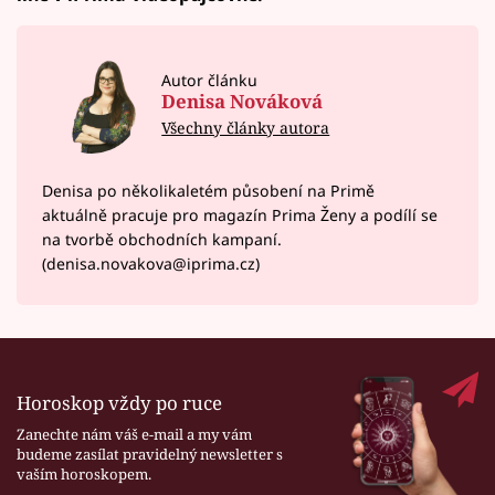
Autor článku
Denisa Nováková
Všechny články autora
Denisa po několikaletém působení na Primě
aktuálně pracuje pro magazín Prima Ženy a podílí se
na tvorbě obchodních kampaní.
(denisa.novakova@iprima.cz)
Horoskop vždy po ruce
Zanechte nám váš e-mail a my vám
budeme zasílat pravidelný newsletter s
vaším horoskopem.