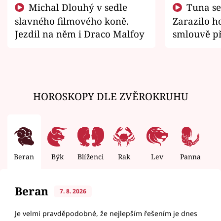
Michal Dlouhý v sedle
Tuna se chtěl vrátit domů.
slavného filmového koně.
Zarazilo ho
Jezdil na něm i Draco Malfoy
smlouvě př
zemřít
HOROSKOPY DLE ZVĚROKRUHU
Beran
Býk
Blíženci
Rak
Lev
Panna
V
Beran
7. 8. 2026
Je velmi pravděpodobné, že nejlepším řešením je dnes