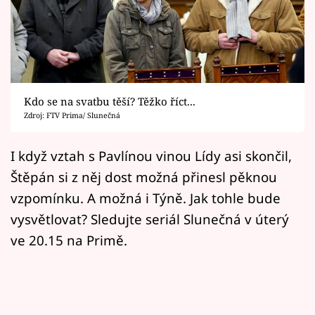
Horoskopy
Sledujte prima+
Filmový festival Karlovy Vary
Kdo se na svatbu těší? Těžko říct...
Pořady
Zdroj: FTV Prima/ Slunečná
Mámy sobě
I když vztah s Pavlínou vinou Lídy asi skončil,
Štěpán si z něj dost možná přinesl pěknou
Přihlášení
vzpomínku. A možná i Týně. Jak tohle bude
vysvětlovat? Sledujte seriál Slunečná v úterý
Sledujte nás
ve 20.15 na Primě.