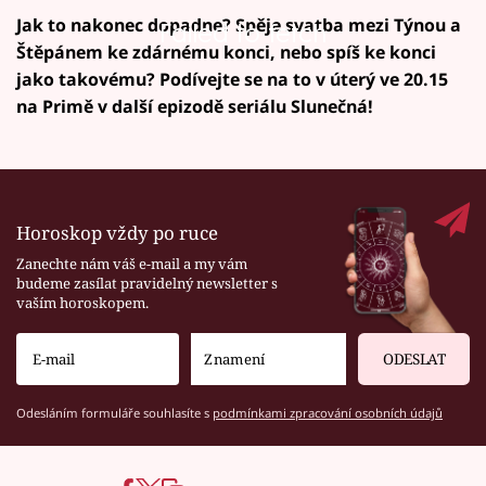
Jak to nakonec dopadne? Spěje svatba mezi Týnou a
Failed to fetch
Štěpánem ke zdárnému konci, nebo spíš ke konci
jako takovému? Podívejte se na to v úterý ve 20.15
na Primě v další epizodě seriálu Slunečná!
Horoskop vždy po ruce
Zanechte nám váš e-mail a my vám
budeme zasílat pravidelný newsletter s
vaším horoskopem.
ODESLAT
Odesláním formuláře souhlasíte s
podmínkami zpracování osobních údajů