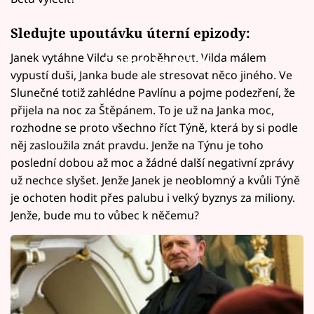
Sledujte upoutávku úterní epizody:
Janek vytáhne Vildu se proběhnout. Vilda málem
Failed to fetch
vypustí duši, Janka bude ale stresovat něco jiného. Ve
Slunečné totiž zahlédne Pavlínu a pojme podezření, že
přijela na noc za Štěpánem. To je už na Janka moc,
rozhodne se proto všechno říct Týně, která by si podle
něj zasloužila znát pravdu. Jenže na Týnu je toho
poslední dobou až moc a žádné další negativní zprávy
už nechce slyšet. Jenže Janek je neoblomný a kvůli Týně
je ochoten hodit přes palubu i velký byznys za miliony.
Jenže, bude mu to vůbec k něčemu?