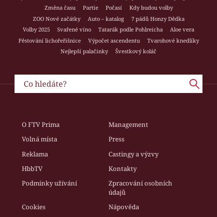
Změna času
Partie
Počasí
Kdy budou volby
ZOO Nové začátky
Auto – katalog
7 pádů Honzy Dědka
Volby 2025
Svařené víno
Tatarák podle Pohlreicha
Aloe vera
Pěstování lichořeřišnice
Výpočet ascendentu
Tvarohové knedlíky
Nejlepší palačinky
Švestkový koláč
O FTV Prima
Management
Volná místa
Press
Reklama
Castingy a výzvy
HbbTV
Kontakty
Podmínky užívání
Zpracování osobních
údajů
Cookies
Nápověda