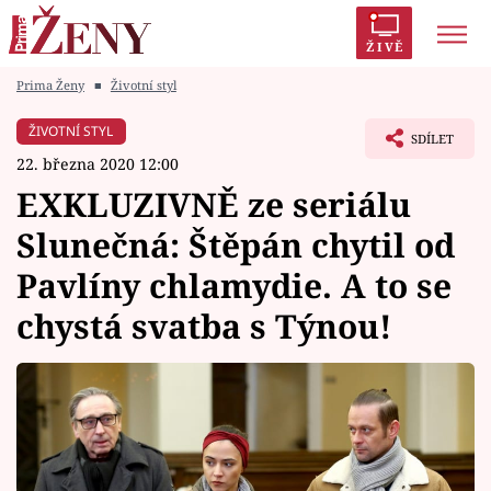
ŽIVĚ
Prima Ženy
■
Životní styl
Trendy:
Polabí
Inspekce
Prostřeno!
AYTO?
ŽIVOTNÍ STYL
SDÍLET
Módní alarm
Zrádci
Proměny
22. března 2020 12:00
EXKLUZIVNĚ ze seriálu
Slunečná: Štěpán chytil od
Pavlíny chlamydie. A to se
Témata
chystá svatba s Týnou!
Celebrity
Vztahy
Seriály