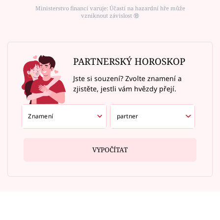
Ministerstvo financí varuje: Účastí na hazardní hře může
vzniknout závislost ⑱
PARTNERSKÝ HOROSKOP
Jste si souzení? Zvolte znamení a
zjistěte, jestli vám hvězdy přejí.
VYPOČÍTAT