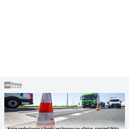
Kraje nedostanou z fondu ani korunu na silnice, oznámil Půta.