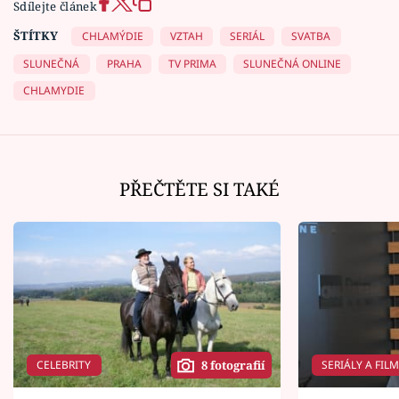
Sdílejte článek
ŠTÍTKY
CHLAMÝDIE
VZTAH
SERIÁL
SVATBA
SLUNEČNÁ
PRAHA
TV PRIMA
SLUNEČNÁ ONLINE
CHLAMYDIE
PŘEČTĚTE SI TAKÉ
CELEBRITY
SERIÁLY A FIL
8 fotografií