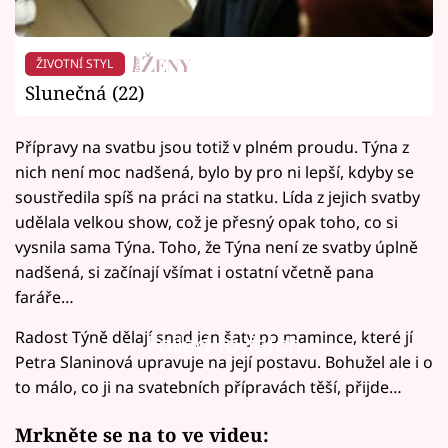
ŽIVOTNÍ STYL
Slunečná (22)
Přípravy na svatbu jsou totiž v plném proudu. Týna z
nich není moc nadšená, bylo by pro ni lepší, kdyby se
soustředila spíš na práci na statku. Lída z jejich svatby
udělala velkou show, což je přesný opak toho, co si
vysnila sama Týna. Toho, že Týna není ze svatby úplně
nadšená, si začínají všímat i ostatní včetně pana
faráře…
Radost Týně dělají snad jen šaty po mamince, které jí
Failed to fetch
Petra Slaninová upravuje na její postavu. Bohužel ale i o
to málo, co ji na svatebních přípravách těší, přijde…
Mrkněte se na to ve videu: