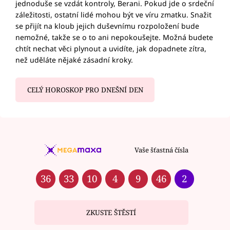
jednoduše se vzdát kontroly, Berani. Pokud jde o srdeční
záležitosti, ostatní lidé mohou být ve víru zmatku. Snažit
se přijít na kloub jejich duševnímu rozpoložení bude
nemožné, takže se o to ani nepokoušejte. Možná budete
chtít nechat věci plynout a uvidíte, jak dopadnete zítra,
než uděláte nějaké zásadní kroky.
CELÝ HOROSKOP PRO DNEŠNÍ DEN
Vaše šťastná čísla
36
33
10
4
9
46
2
ZKUSTE ŠTĚSTÍ