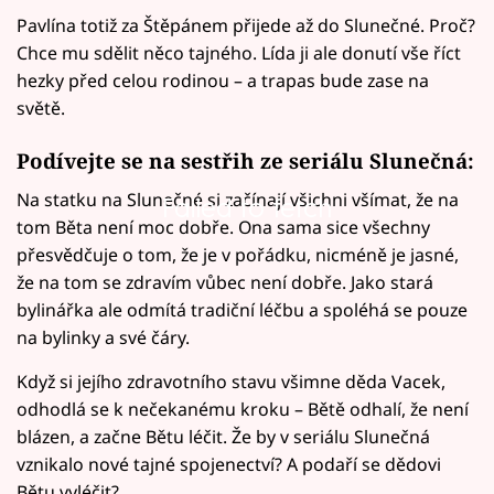
Pavlína totiž za Štěpánem přijede až do Slunečné. Proč?
Chce mu sdělit něco tajného. Lída ji ale donutí vše říct
hezky před celou rodinou – a trapas bude zase na
světě.
Podívejte se na sestřih ze seriálu Slunečná:
Na statku na Slunečné si začínají všichni všímat, že na
Failed to fetch
tom Běta není moc dobře. Ona sama sice všechny
přesvědčuje o tom, že je v pořádku, nicméně je jasné,
že na tom se zdravím vůbec není dobře. Jako stará
bylinářka ale odmítá tradiční léčbu a spoléhá se pouze
na bylinky a své čáry.
Když si jejího zdravotního stavu všimne děda Vacek,
odhodlá se k nečekanému kroku – Bětě odhalí, že není
blázen, a začne Bětu léčit. Že by v seriálu Slunečná
vznikalo nové tajné spojenectví? A podaří se dědovi
Bětu vyléčit?