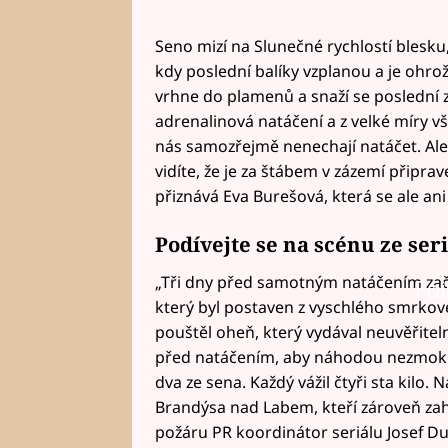
Seno mizí na Slunečné rychlostí blesku
kdy poslední balíky vzplanou a je ohr
vrhne do plamenů a snaží se poslední 
adrenalinová natáčení a z velké míry v
nás samozřejmě nenechají natáčet. Ale
vidíte, že je za štábem v zázemí připra
přiznává Eva Burešová, která se ale an
Podívejte se na scénu ze ser
„Tři dny před samotným natáčením začal
Fai
který byl postaven z vyschlého smrkov
pouštěl oheň, který vydával neuvěřitel
před natáčením, aby náhodou nezmokly. 
dva ze sena. Každý vážil čtyři sta kilo. 
Brandýsa nad Labem, kteří zároveň zahr
požáru PR koordinátor seriálu Josef D