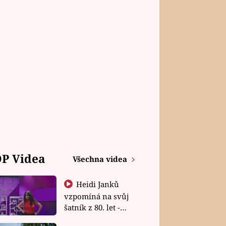
P Videa
Všechna videa
Heidi Janků
vzpomíná na svůj
šatník z 80. let -
Shopaholičky