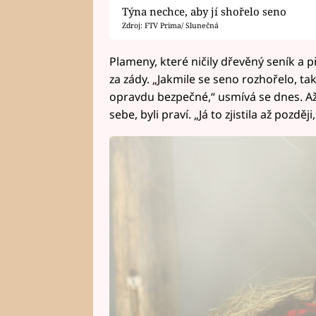
Týna nechce, aby jí shořelo seno
Zdroj: FTV Prima/ Slunečná
Plameny, které ničily dřevěný seník a p
za zády. „Jakmile se seno rozhořelo, tak
opravdu bezpečné,“ usmívá se dnes. Až po
sebe, byli praví. „Já to zjistila až pozděj