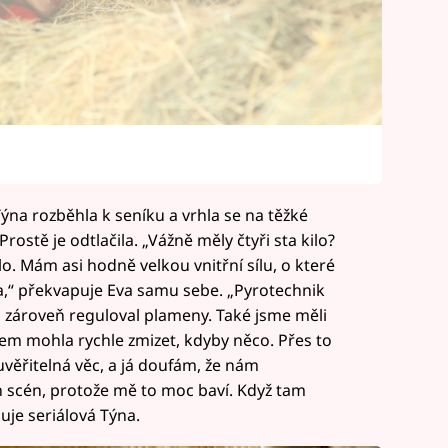
Týna rozběhla k seníku a vrhla se na těžké
rostě je odtlačila. „Vážně měly čtyři sta kilo?
lo. Mám asi hodně velkou vnitřní sílu, o které
a,“ překvapuje Eva samu sebe. „Pyrotechnik
a zároveň reguloval plameny. Také jsme měli
jsem mohla rychle zmizet, kdyby něco. Přes to
uvěřitelná věc, a já doufám, že nám
h scén, protože mě to moc baví. Když tam
buje seriálová Týna.