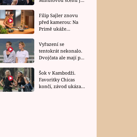
bez dubla
Filip Sajler znovu
před kamerou: Na
Primě ukáže
poctivou kuchyni i
rychlé recepty
Vyřazení se
tentokrát nekonalo.
Dvojčata ale mají po
uzavření třetí etapy
závodu nůž na krku
Šok v Kambodži.
Favoritky Chicas
končí, závod ukázal
svou nejtvrdší tvář