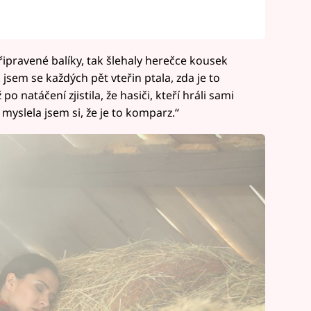
řipravené balíky, tak šlehaly herečce kousek
 jsem se každých pět vteřin ptala, zda je to
 natáčení zjistila, že hasiči, kteří hráli sami
i, myslela jsem si, že je to komparz.“