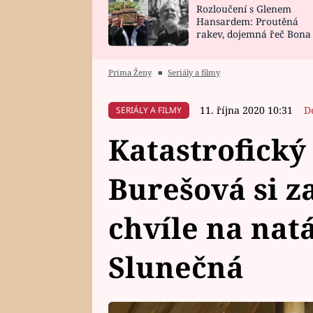
Rozloučení s Glenem
SNÁŘ
CELEBRITY
Hansardem: Proutěná
rakev, dojemná řeč Bona
HOROSKOP NA
VAŘENÍ
zpěv Irglové s Vedderem
ROK 2023
Prima Ženy
■
Seriály a filmy
11. října 2020 10:31
D
SERIÁLY A FILMY
Katastrofický
Burešová si z
chvíle na nat
Slunečná