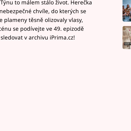
a Týnu to málem stálo život. Herečka
 nebezpečné chvíle, do kterých se
le plameny těsně olizovaly vlasy,
scénu se podívejte ve 49. epizodě
sledovat v archivu iPrima.cz!