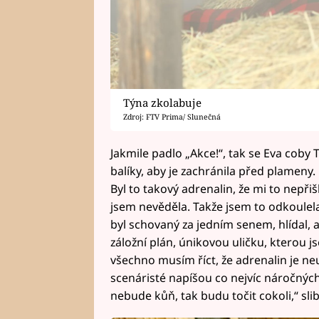
Týna zkolabuje
Zdroj: FTV Prima/ Slunečná
Jakmile padlo „Akce!“, tak se Eva coby 
balíky, aby je zachránila před plameny. P
Byl to takový adrenalin, že mi to nepřiš
jsem nevěděla. Takže jsem to odkoulel
byl schovaný za jedním senem, hlídal, 
záložní plán, únikovou uličku, kterou 
všechno musím říct, že adrenalin je ne
scenáristé napíšou co nejvíc náročnýc
nebude kůň, tak budu točit cokoli,“ sli