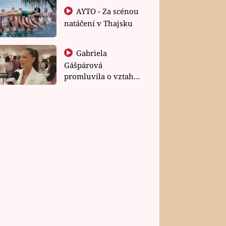
AYTO - Za scénou
natáčení v Thajsku
Gabriela
Gášpárová
promluvila o vztahu
a zakládání rodiny