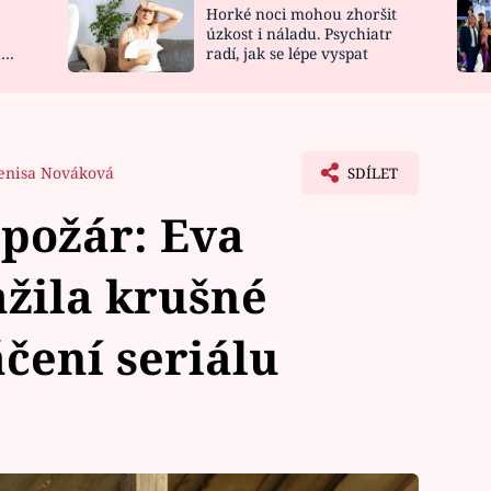
Horké noci mohou zhoršit
NOVINKY
ZAHRADA
úzkost i náladu. Psychiatr
 a
radí, jak se lépe vyspat
VIDEORECEPTY
DESIGN
enisa Nováková
SDÍLET
 požár: Eva
ažila krušné
áčení seriálu