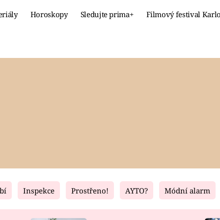
eriály
Horoskopy
Sledujte prima+
Filmový festival Karl
Celebrity
Recept
MÓDA A KRÁSA
HLAVNÍ JÍ
VZTAHY A SEX
SLADKÉ
PRIMA MAMINKA
ZDRAVÉ
bí
Inspekce
Prostřeno!
AYTO?
Módní alarm
Fresh
Living
RECEPTY
BYDLENÍ