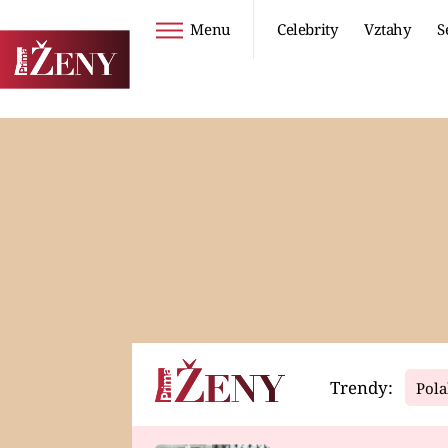
Menu
Celebrity
Vztahy
S
Seriály
Životní styl
ZOO
DIETY A HUBNUTÍ
PROSTŘENO!
CESTOVÁNÍ A
DOVOLENÁ
DUCH
ZDRAVÍ
Trendy:
Pola
Horoskopy
Video
ASTROČLÁNKY
SERIÁLY