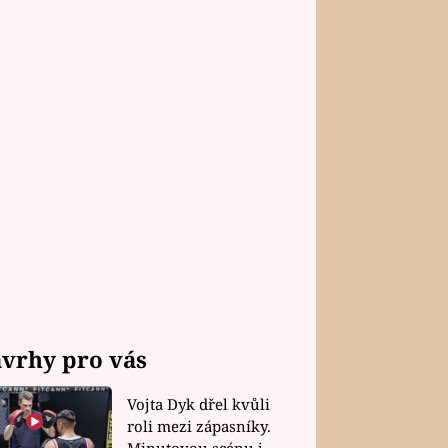
vrhy pro vás
Vojta Dyk dřel kvůli
roli mezi zápasníky.
Minutovou scénu jel