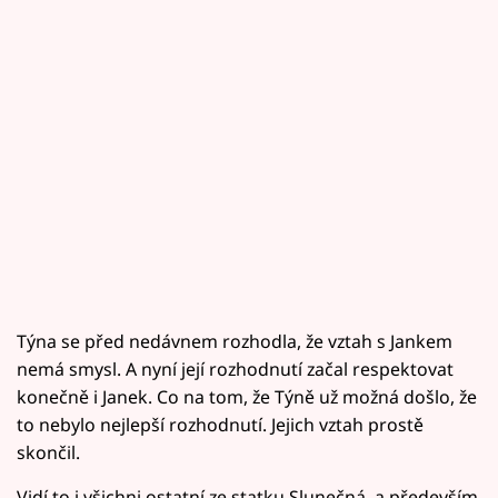
Týna se před nedávnem rozhodla, že vztah s Jankem
nemá smysl. A nyní její rozhodnutí začal respektovat
konečně i Janek. Co na tom, že Týně už možná došlo, že
to nebylo nejlepší rozhodnutí. Jejich vztah prostě
skončil.
Vidí to i všichni ostatní ze statku Slunečná, a především