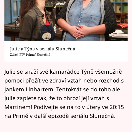
Horoskopy
Sledujte prima+
Filmový festival Karlovy Vary
Pořady
Julie a Týna v seriálu Slunečná
Zdroj: FTV Prima/ Slunečná
Mámy sobě
Julie se snaží své kamarádce Týně všemožně
Přihlášení
pomoci přežít ve zdraví vztah nebo rozchod s
Jankem Linhartem. Tentokrát se do toho ale
Julie zaplete tak, že to ohrozí její vztah s
Sledujte nás
Martinem! Podívejte se na to v úterý ve 20:15
na Primě v další epizodě seriálu Slunečná.