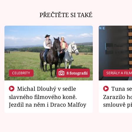
PŘEČTĚTE SI TAKÉ
CELEBRITY
SERIÁLY A FIL
8 fotografií
Michal Dlouhý v sedle
Tuna se chtěl vrátit domů.
slavného filmového koně.
Zarazilo ho
Jezdil na něm i Draco Malfoy
smlouvě př
zemřít