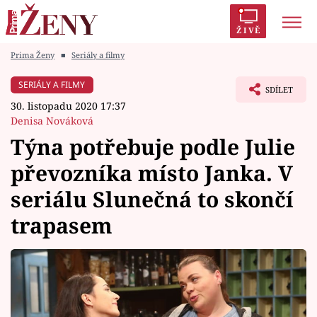
ŽIVĚ
Prima Ženy
■
Seriály a filmy
Trendy:
Polabí
Inspekce
Prostřeno!
AYTO?
SERIÁLY A FILMY
SDÍLET
Módní alarm
Zrádci
Proměny
30. listopadu 2020 17:37
Denisa Nováková
Týna potřebuje podle Julie
převozníka místo Janka. V
Témata
seriálu Slunečná to skončí
Celebrity
trapasem
Vztahy
Seriály