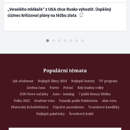
„Veselého mlékaře“ z USA chce Rusko vyhostit. Úspěšný
cizinec kritizoval plány na těžbu zlata
Populární témata
Jak zhubnout
Nejlepší filmy 2024
Nejlepší horory
TV program
Změna času
Partie
Počasí
Kdy budou volby
ZOO Nové začátky
Auto – katalog
7 pádů Honzy Dědka
Volby 2025
Svařené víno
Tatarák podle Pohlreicha
Aloe vera
Pěstování lichořeřišnice
Výpočet ascendentu
Tvarohové knedlíky
Nejlepší palačinky
Švestkový koláč