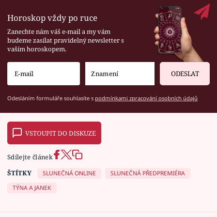
Horoskop vždy po ruce
Zanechte nám váš e-mail a my vám
budeme zasílat pravidelný newsletter s
vaším horoskopem.
ODESLAT
Odesláním formuláře souhlasíte s
podmínkami zpracování osobních údajů
VSTOUPIT DO DISKUZE
Sdílejte článek
ŠTÍTKY
SLUNEČNÁ ONLINE
SLUNEČNÁ PŘEDPREMIÉRA
TÝNA A JANEK