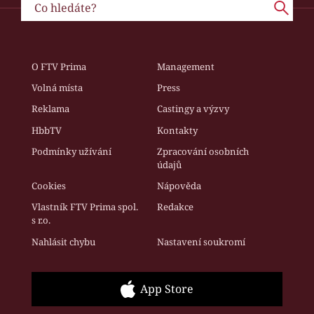
O FTV Prima
Management
Volná místa
Press
Reklama
Castingy a výzvy
HbbTV
Kontakty
Podmínky užívání
Zpracování osobních
údajů
Cookies
Nápověda
Vlastník FTV Prima spol.
Redakce
s r.o.
Nahlásit chybu
Nastavení soukromí
App Store