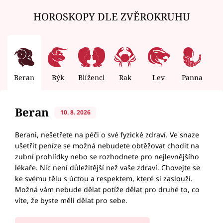
HOROSKOPY DLE ZVĚROKRUHU
Beran
Býk
Blíženci
Rak
Lev
Panna
V
Beran
10. 8. 2026
Berani, nešetřete na péči o své fyzické zdraví. Ve snaze
ušetřit peníze se možná nebudete obtěžovat chodit na
zubní prohlídky nebo se rozhodnete pro nejlevnějšího
lékaře. Nic není důležitější než vaše zdraví. Chovejte se
ke svému tělu s úctou a respektem, které si zaslouží.
Možná vám nebude dělat potíže dělat pro druhé to, co
víte, že byste měli dělat pro sebe.