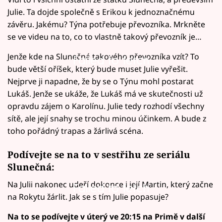
Julie. Ta dojde společně s Erikou k jednoznačnému
závěru. Jakému? Týna potřebuje převozníka. Mrkněte
se ve videu na to, co to vlastně takový převozník je…
Jenže kde na Slunečné takového převozníka vzít? To
Failed to fetch
bude větší oříšek, který bude muset Julie vyřešit.
Nejprve ji napadne, že by se o Týnu mohl postarat
Lukáš. Jenže se ukáže, že Lukáš má ve skutečnosti už
opravdu zájem o Karolínu. Julie tedy rozhodí všechny
sítě, ale její snahy se trochu minou účinkem. A bude z
toho pořádný trapas a žárlivá scéna.
Podívejte se na to v sestřihu ze seriálu
Slunečná:
Na Julii nakonec udeří dokonce i její Martin, který začne
Failed to fetch
na Rokytu žárlit. Jak se s tím Julie popasuje?
Na to se podívejte v úterý ve 20:15 na Primě v další