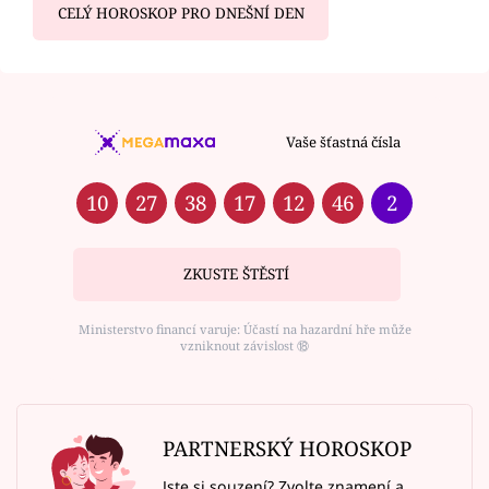
CELÝ HOROSKOP PRO DNEŠNÍ DEN
Vaše šťastná čísla
10
27
38
17
12
46
2
ZKUSTE ŠTĚSTÍ
Ministerstvo financí varuje: Účastí na hazardní hře může
vzniknout závislost ⑱
PARTNERSKÝ HOROSKOP
Jste si souzení? Zvolte znamení a