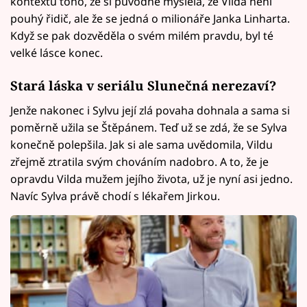
kontextu toho, že si původně myslela, že Vilda není
pouhý řidič, ale že se jedná o milionáře Janka Linharta.
Když se pak dozvěděla o svém milém pravdu, byl té
velké lásce konec.
Stará láska v seriálu Slunečná nerezaví?
Jenže nakonec i Sylvu její zlá povaha dohnala a sama si
poměrně užila se Štěpánem. Teď už se zdá, že se Sylva
konečně polepšila. Jak si ale sama uvědomila, Vildu
zřejmě ztratila svým chováním nadobro. A to, že je
opravdu Vilda mužem jejího života, už je nyní asi jedno.
Navíc Sylva právě chodí s lékařem Jirkou.