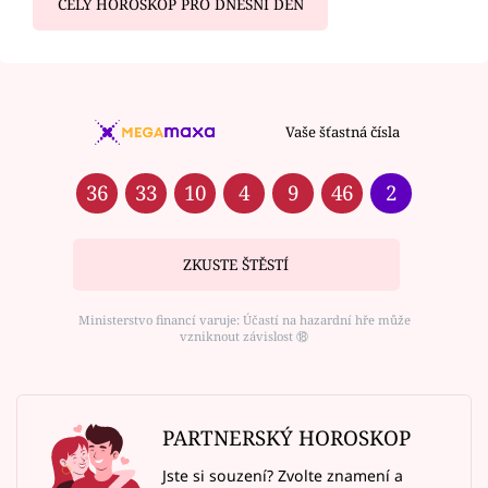
CELÝ HOROSKOP PRO DNEŠNÍ DEN
Vaše šťastná čísla
36
33
10
4
9
46
2
ZKUSTE ŠTĚSTÍ
Ministerstvo financí varuje: Účastí na hazardní hře může
vzniknout závislost ⑱
PARTNERSKÝ HOROSKOP
Jste si souzení? Zvolte znamení a