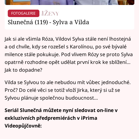
FOTOGALERIE
Slunečná (119) - Sylva a Vilda
Jak si ale všimla Róza, Vildovi Sylva stále není lhostejná
a od chvíle, kdy se rozešel s Karolínou, po své bývalé
milence stále pokukuje. Pod vlivem Rózy se proto Sylva
opatrně rozhodne opět udělat první krok ke sblížení…
Jak to dopadne?
Vilda se Sylvou to ale nebudou mít vůbec jednoduché.
Proč? Do celé věci se totiž vloží Jirka, který si už se
Sylvou plánuje společnou budoucnost…
Seriál Slunečná můžete nyní sledovat on-line v
exkluzivních předpremiérách v iPrima
Videopůjčovně: