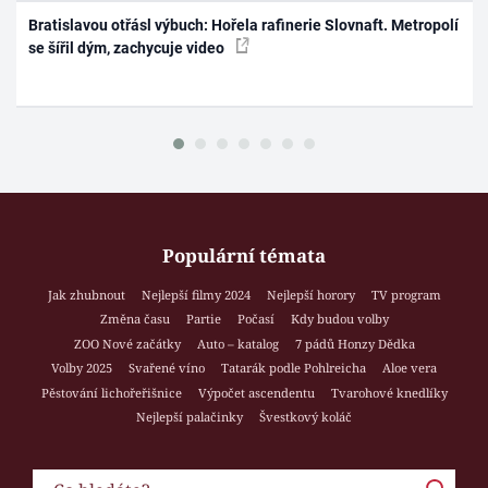
Bratislavou otřásl výbuch: Hořela rafinerie Slovnaft. Metropolí
se šířil dým, zachycuje video
Populární témata
Jak zhubnout
Nejlepší filmy 2024
Nejlepší horory
TV program
Změna času
Partie
Počasí
Kdy budou volby
ZOO Nové začátky
Auto – katalog
7 pádů Honzy Dědka
Volby 2025
Svařené víno
Tatarák podle Pohlreicha
Aloe vera
Pěstování lichořeřišnice
Výpočet ascendentu
Tvarohové knedlíky
Nejlepší palačinky
Švestkový koláč