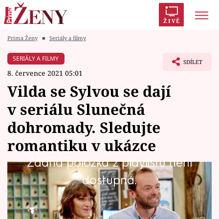
ŽIVĚ
Prima Ženy
■
Seriály a filmy
Trendy:
Polabí
Inspekce
Prostřeno!
AYTO?
SERIÁLY A FILMY
SDÍLET
Módní alarm
Zrádci
Proměny
8. července 2021 05:01
Vilda se Sylvou se dají
v seriálu Slunečná
dohromady. Sledujte
Témata
romantiku v ukázce
Celebrity
Žádná položka z playlistu není
Vztahy
Vztah Vildy a Sylvy je od počátku seriálu
dostupná.
Slunečná turbulentní. A jak se zdá, turbulence
Seriály
stále nekončí! Přesvědčte se o tom ve 119.