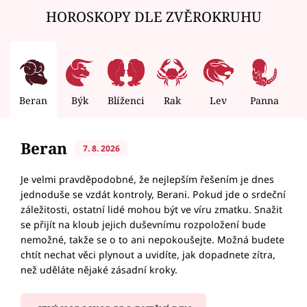
HOROSKOPY DLE ZVĚROKRUHU
Beran
Býk
Blíženci
Rak
Lev
Panna
V
Beran
7. 8. 2026
Je velmi pravděpodobné, že nejlepším řešením je dnes
jednoduše se vzdát kontroly, Berani. Pokud jde o srdeční
záležitosti, ostatní lidé mohou být ve víru zmatku. Snažit
se přijít na kloub jejich duševnímu rozpoložení bude
nemožné, takže se o to ani nepokoušejte. Možná budete
chtít nechat věci plynout a uvidíte, jak dopadnete zítra,
než uděláte nějaké zásadní kroky.