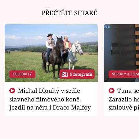
PŘEČTĚTE SI TAKÉ
CELEBRITY
SERIÁLY A FIL
8 fotografií
Michal Dlouhý v sedle
Tuna se chtěl vrátit domů.
slavného filmového koně.
Zarazilo ho
Jezdil na něm i Draco Malfoy
smlouvě př
zemřít