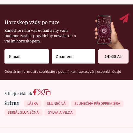
Horoskop vždy po ruce
Zanechte nám váš e-mail a my vám
budeme zasílat pravidelný newsletter s
vaším horoskopem.
ODESLAT
Odesláním formuláře souhlasíte s
podmínkami zpracování osobních údajů
Sdílejte článek
ŠTÍTKY
LÁSKA
SLUNEČNÁ
SLUNEČNÁ PŘEDPREMIÉRA
SERIÁL SLUNEČNÁ
SYLVA A VILDA